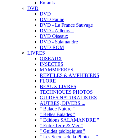
Enfants
DVD
DVD
DVD Faune
DVD - La France Sauvage
DVD - Ailleurs...
DVD Oiseaux
DVD - Salamandre
DVD-ROM
LIVRES
OISEAUX
INSECTES
MAMMIFERES
REPTILES & AMPHIBIENS
FLORE
BEAUX LIVRES
TECHNIQUES PHOTOS
GUIDES NATURALISTES
AUTRES, DIVERS ...
" Balade Nature "
" Belles Balades "
" Editions SALAMANDRE "
" Entre Terre & Mer "
" Guides géologiques "
" Les Secrets de la Photo .... "