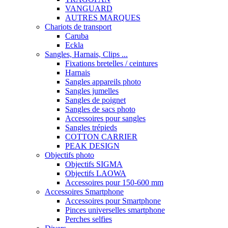
VANGUARD
AUTRES MARQUES
Chariots de transport
Caruba
Eckla
Sangles, Harnais, Clips ...
Fixations bretelles / ceintures
Harnais
Sangles appareils photo
Sangles jumelles
Sangles de poignet
Sangles de sacs photo
Accessoires pour sangles
Sangles trépieds
COTTON CARRIER
PEAK DESIGN
Objectifs photo
Objectifs SIGMA
Objectifs LAOWA
Accessoires pour 150-600 mm
Accessoires Smartphone
Accessoires pour Smartphone
Pinces universelles smartphone
Perches selfies