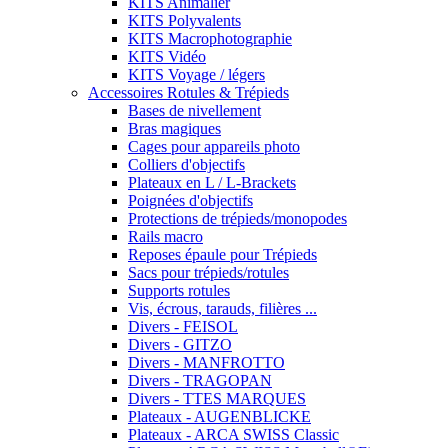
KITS Animalier
KITS Polyvalents
KITS Macrophotographie
KITS Vidéo
KITS Voyage / légers
Accessoires Rotules & Trépieds
Bases de nivellement
Bras magiques
Cages pour appareils photo
Colliers d'objectifs
Plateaux en L / L-Brackets
Poignées d'objectifs
Protections de trépieds/monopodes
Rails macro
Reposes épaule pour Trépieds
Sacs pour trépieds/rotules
Supports rotules
Vis, écrous, tarauds, filières ...
Divers - FEISOL
Divers - GITZO
Divers - MANFROTTO
Divers - TRAGOPAN
Divers - TTES MARQUES
Plateaux - AUGENBLICKE
Plateaux - ARCA SWISS Classic