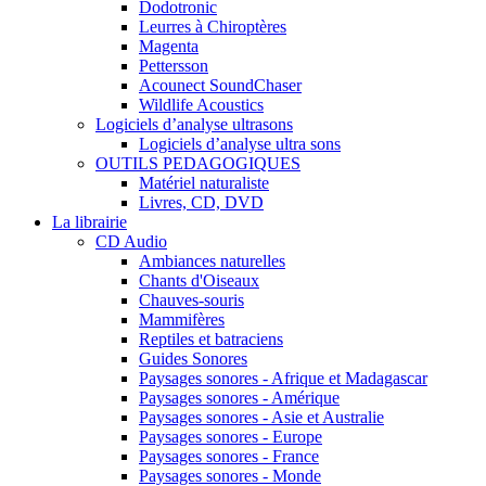
Dodotronic
Leurres à Chiroptères
Magenta
Pettersson
Acounect SoundChaser
Wildlife Acoustics
Logiciels d’analyse ultrasons
Logiciels d’analyse ultra sons
OUTILS PEDAGOGIQUES
Matériel naturaliste
Livres, CD, DVD
La librairie
CD Audio
Ambiances naturelles
Chants d'Oiseaux
Chauves-souris
Mammifères
Reptiles et batraciens
Guides Sonores
Paysages sonores - Afrique et Madagascar
Paysages sonores - Amérique
Paysages sonores - Asie et Australie
Paysages sonores - Europe
Paysages sonores - France
Paysages sonores - Monde