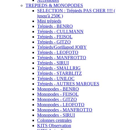
Accessoires
TREPIEDS & MONOPODES
SELECTION : Trépieds PAS CHER !!!! (
jusqu'à 250€ )
Mini trépieds
Trépieds - BENRO
Trépieds - CULLMANN
Trépieds - FEISOL
Trépieds - GITZO
Trépieds/Gorillapod JOBY
Trépieds - LEOFOTO
Trépieds - MANFROTTO
Trépieds - SIRUI
Trépieds - SMALLRIG
Trépieds - STARBLITZ
Trépieds - UNILOC
Trépieds - AUTRES MARQUES
Monopodes - BENRO
Monopodes - FEISOL
Monopodes - GITZO
Monopodes - LEOFOTO
Monopodes - MANFROTTO
Monopodes - SIRUI
Colonnes centrales
KITS Observation