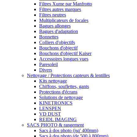
Filtres Xume par Manfrotto
Filtres autres marques
Filtres neutres
Multiplicateurs de focales
Bagues allonges
Bagues d'adaptation
Bonnettes
Colliers d'objectifs
Bouchons d'objectif
Bouchons d'objectif Kaiser
Accessoires longues vues
Paresoleil
Divers
Nettoyage / Protections capteurs & lentilles
Kits nettoyage
Chiffons, souflettes, gants
Protections d'écrans
Solutions de nettoyage
KINETRONICS
LENSPEN
VD DUST
REIDL IMAGING
SACS PHOTO & rangement
Sacs à dos photo (jsq' 400mm)
Sacs à dos photo (de 500 à 800mm)