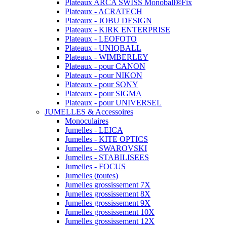
Plateaux ARCA SWISS Monoball®Fix
Plateaux - ACRATECH
Plateaux - JOBU DESIGN
Plateaux - KIRK ENTERPRISE
Plateaux - LEOFOTO
Plateaux - UNIQBALL
Plateaux - WIMBERLEY
Plateaux - pour CANON
Plateaux - pour NIKON
Plateaux - pour SONY
Plateaux - pour SIGMA
Plateaux - pour UNIVERSEL
JUMELLES & Accessoires
Monoculaires
Jumelles - LEICA
Jumelles - KITE OPTICS
Jumelles - SWAROVSKI
Jumelles - STABILISEES
Jumelles - FOCUS
Jumelles (toutes)
Jumelles grossissement 7X
Jumelles grossissement 8X
Jumelles grossissement 9X
Jumelles grossissement 10X
Jumelles grossissement 12X