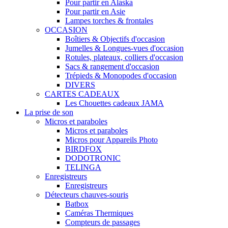
Pour partir en Alaska
Pour partir en Asie
Lampes torches & frontales
OCCASION
Boîtiers & Objectifs d'occasion
Jumelles & Longues-vues d'occasion
Rotules, plateaux, colliers d'occasion
Sacs & rangement d'occasion
Trépieds & Monopodes d'occasion
DIVERS
CARTES CADEAUX
Les Chouettes cadeaux JAMA
La prise de son
Micros et paraboles
Micros et paraboles
Micros pour Appareils Photo
BIRDFOX
DODOTRONIC
TELINGA
Enregistreurs
Enregistreurs
Détecteurs chauves-souris
Batbox
Caméras Thermiques
Compteurs de passages