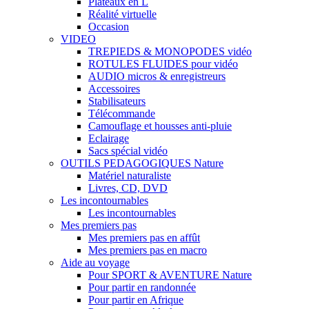
Plateaux en L
Réalité virtuelle
Occasion
VIDEO
TREPIEDS & MONOPODES vidéo
ROTULES FLUIDES pour vidéo
AUDIO micros & enregistreurs
Accessoires
Stabilisateurs
Télécommande
Camouflage et housses anti-pluie
Eclairage
Sacs spécial vidéo
OUTILS PEDAGOGIQUES Nature
Matériel naturaliste
Livres, CD, DVD
Les incontournables
Les incontournables
Mes premiers pas
Mes premiers pas en affût
Mes premiers pas en macro
Aide au voyage
Pour SPORT & AVENTURE Nature
Pour partir en randonnée
Pour partir en Afrique