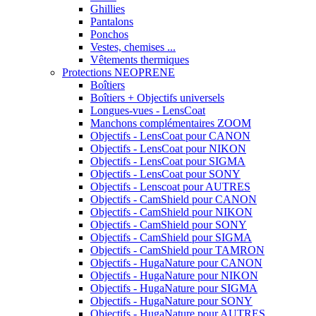
Ghillies
Pantalons
Ponchos
Vestes, chemises ...
Vêtements thermiques
Protections NEOPRENE
Boîtiers
Boîtiers + Objectifs universels
Longues-vues - LensCoat
Manchons complémentaires ZOOM
Objectifs - LensCoat pour CANON
Objectifs - LensCoat pour NIKON
Objectifs - LensCoat pour SIGMA
Objectifs - LensCoat pour SONY
Objectifs - Lenscoat pour AUTRES
Objectifs - CamShield pour CANON
Objectifs - CamShield pour NIKON
Objectifs - CamShield pour SONY
Objectifs - CamShield pour SIGMA
Objectifs - CamShield pour TAMRON
Objectifs - HugaNature pour CANON
Objectifs - HugaNature pour NIKON
Objectifs - HugaNature pour SIGMA
Objectifs - HugaNature pour SONY
Objectifs - HugaNature pour AUTRES