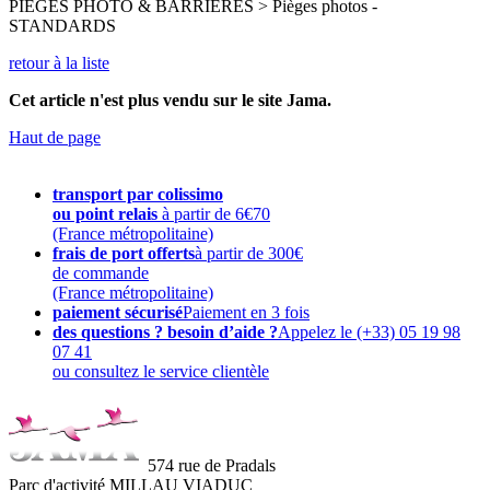
PIEGES PHOTO & BARRIERES > Pièges photos -
STANDARDS
retour à la liste
Cet article n'est plus vendu sur le site Jama.
Haut de page
transport par colissimo
ou point relais
à partir de 6€70
(France métropolitaine)
frais de port offerts
à partir de 300€
de commande
(France métropolitaine)
paiement sécurisé
Paiement en 3 fois
des questions ? besoin d’aide ?
Appelez le (+33) 05 19 98
07 41
ou consultez le service clientèle
574 rue de Pradals
Parc d'activité MILLAU VIADUC