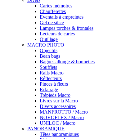
Divers
Cartes mémoires
Chaufferettes
Eventails à empreintes
Gel de silice
Lampes torches & frontales
Lecteurs de cartes
Outillage
MACRO PHOTO
Objectifs
Bean bags
Bagues allonge & bonnettes
Soufflets
Rails Macro
Réflecteurs
Pinces à fleurs
Eclairage
Trépieds Macro
Livres sur la Macro
Divers accessoires
MANFROTTO / Macro
NOVOFLEX / Macro
UNILOC / Macro
PANORAMIQUE
Têtes panoramiques