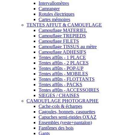
Intervallomètres
Camranger
Rotules électriques
Cartes mémoires
TENTES AFFUT & CAMOUFLAGE
Camouflage MATERIEL
Camouflage TREPIEDS
Camouflage FILETS
Camouflage TISSUS au mètre
Camouflage ADHESIFS
Tentes affûts - 1 PLACE
Tentes affûts - 2 PLACES
Tentes affûts - POP-UP
Tentes affûts - MOBILES
Tentes affûts - FLOTTANTS
Tentes affûts - PACKS
Tentes affûts - ACCESSOIRES
SIEGES / CHAISES
CAMOUFLAGE PHOTOGRAPHE
Cache-cols & écharpes
Cagoules, bonnets, casquettes
Capuches semi-rigides OXAZ
Ensembles (veste+pantalon)
Fantômes des bois
Gants