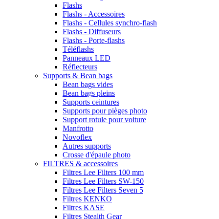
Flashs
Flashs - Accessoires
Flashs - Cellules synchro-flash
Flashs - Diffuseurs
Flashs - Porte-flashs
Téléflashs
Panneaux LED
Réflecteurs
Supports & Bean bags
Bean bags vides
Bean bags pleins
Supports ceintures
Supports pour pièges photo
Support rotule pour voiture
Manfrotto
Novoflex
Autres supports
Crosse d'épaule photo
FILTRES & accessoires
Filtres Lee Filters 100 mm
Filtres Lee Filters SW-150
Filtres Lee Filters Seven 5
Filtres KENKO
Filtres KASE
Filtres Stealth Gear