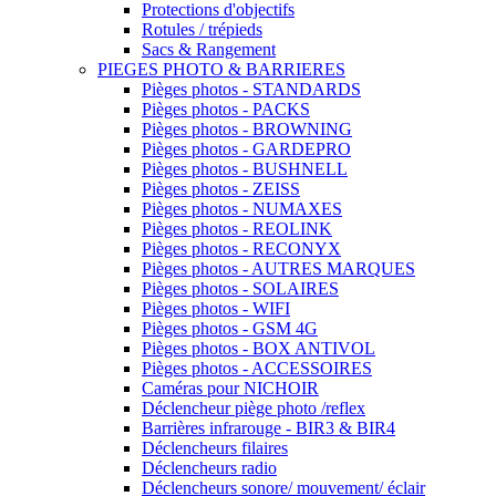
Protections d'objectifs
Rotules / trépieds
Sacs & Rangement
PIEGES PHOTO & BARRIERES
Pièges photos - STANDARDS
Pièges photos - PACKS
Pièges photos - BROWNING
Pièges photos - GARDEPRO
Pièges photos - BUSHNELL
Pièges photos - ZEISS
Pièges photos - NUMAXES
Pièges photos - REOLINK
Pièges photos - RECONYX
Pièges photos - AUTRES MARQUES
Pièges photos - SOLAIRES
Pièges photos - WIFI
Pièges photos - GSM 4G
Pièges photos - BOX ANTIVOL
Pièges photos - ACCESSOIRES
Caméras pour NICHOIR
Déclencheur piège photo /reflex
Barrières infrarouge - BIR3 & BIR4
Déclencheurs filaires
Déclencheurs radio
Déclencheurs sonore/ mouvement/ éclair