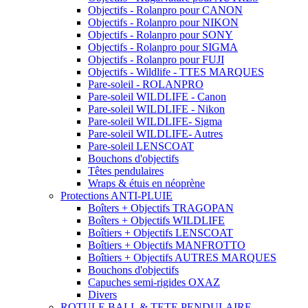
Objectifs - Rolanpro pour CANON
Objectifs - Rolanpro pour NIKON
Objectifs - Rolanpro pour SONY
Objectifs - Rolanpro pour SIGMA
Objectifs - Rolanpro pour FUJI
Objectifs - Wildlife - TTES MARQUES
Pare-soleil - ROLANPRO
Pare-soleil WILDLIFE - Canon
Pare-soleil WILDLIFE - Nikon
Pare-soleil WILDLIFE- Sigma
Pare-soleil WILDLIFE- Autres
Pare-soleil LENSCOAT
Bouchons d'objectifs
Têtes pendulaires
Wraps & étuis en néoprène
Protections ANTI-PLUIE
Boîters + Objectifs TRAGOPAN
Boîters + Objectifs WILDLIFE
Boîtiers + Objectifs LENSCOAT
Boîtiers + Objectifs MANFROTTO
Boîtiers + Objectifs AUTRES MARQUES
Bouchons d'objectifs
Capuches semi-rigides OXAZ
Divers
ROTULE BALL & TETE PENDULAIRE