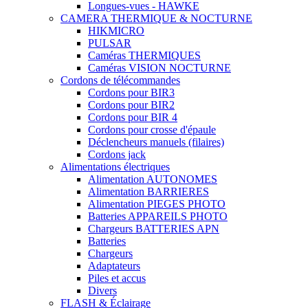
Longues-vues - HAWKE
CAMERA THERMIQUE & NOCTURNE
HIKMICRO
PULSAR
Caméras THERMIQUES
Caméras VISION NOCTURNE
Cordons de télécommandes
Cordons pour BIR3
Cordons pour BIR2
Cordons pour BIR 4
Cordons pour crosse d'épaule
Déclencheurs manuels (filaires)
Cordons jack
Alimentations électriques
Alimentation AUTONOMES
Alimentation BARRIERES
Alimentation PIEGES PHOTO
Batteries APPAREILS PHOTO
Chargeurs BATTERIES APN
Batteries
Chargeurs
Adaptateurs
Piles et accus
Divers
FLASH & Éclairage