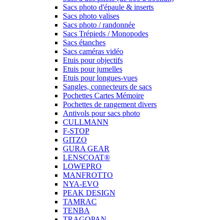
Sacs photo d'épaule & inserts
Sacs photo valises
Sacs photo / randonnée
Sacs Trépieds / Monopodes
Sacs étanches
Sacs caméras vidéo
Etuis pour objectifs
Etuis pour jumelles
Etuis pour longues-vues
Sangles, connecteurs de sacs
Pochettes Cartes Mémoire
Pochettes de rangement divers
Antivols pour sacs photo
CULLMANN
F-STOP
GITZO
GURA GEAR
LENSCOAT®
LOWEPRO
MANFROTTO
NYA-EVO
PEAK DESIGN
TAMRAC
TENBA
TRAGOPAN