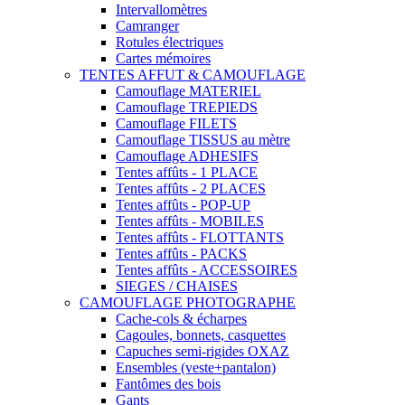
Intervallomètres
Camranger
Rotules électriques
Cartes mémoires
TENTES AFFUT & CAMOUFLAGE
Camouflage MATERIEL
Camouflage TREPIEDS
Camouflage FILETS
Camouflage TISSUS au mètre
Camouflage ADHESIFS
Tentes affûts - 1 PLACE
Tentes affûts - 2 PLACES
Tentes affûts - POP-UP
Tentes affûts - MOBILES
Tentes affûts - FLOTTANTS
Tentes affûts - PACKS
Tentes affûts - ACCESSOIRES
SIEGES / CHAISES
CAMOUFLAGE PHOTOGRAPHE
Cache-cols & écharpes
Cagoules, bonnets, casquettes
Capuches semi-rigides OXAZ
Ensembles (veste+pantalon)
Fantômes des bois
Gants