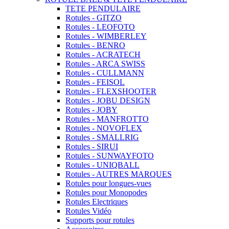
TETE PENDULAIRE
Rotules - GITZO
Rotules - LEOFOTO
Rotules - WIMBERLEY
Rotules - BENRO
Rotules - ACRATECH
Rotules - ARCA SWISS
Rotules - CULLMANN
Rotules - FEISOL
Rotules - FLEXSHOOTER
Rotules - JOBU DESIGN
Rotules - JOBY
Rotules - MANFROTTO
Rotules - NOVOFLEX
Rotules - SMALLRIG
Rotules - SIRUI
Rotules - SUNWAYFOTO
Rotules - UNIQBALL
Rotules - AUTRES MARQUES
Rotules pour longues-vues
Rotules pour Monopodes
Rotules Electriques
Rotules Vidéo
Supports pour rotules