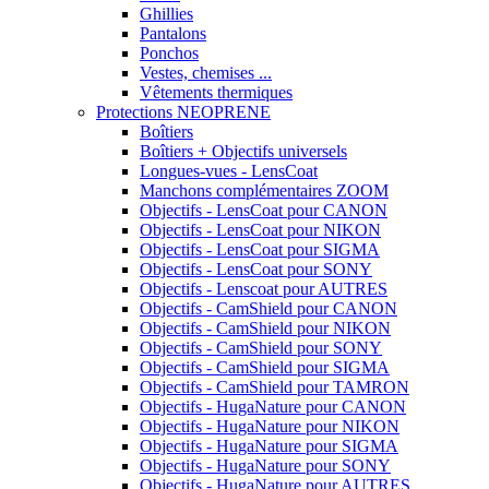
Ghillies
Pantalons
Ponchos
Vestes, chemises ...
Vêtements thermiques
Protections NEOPRENE
Boîtiers
Boîtiers + Objectifs universels
Longues-vues - LensCoat
Manchons complémentaires ZOOM
Objectifs - LensCoat pour CANON
Objectifs - LensCoat pour NIKON
Objectifs - LensCoat pour SIGMA
Objectifs - LensCoat pour SONY
Objectifs - Lenscoat pour AUTRES
Objectifs - CamShield pour CANON
Objectifs - CamShield pour NIKON
Objectifs - CamShield pour SONY
Objectifs - CamShield pour SIGMA
Objectifs - CamShield pour TAMRON
Objectifs - HugaNature pour CANON
Objectifs - HugaNature pour NIKON
Objectifs - HugaNature pour SIGMA
Objectifs - HugaNature pour SONY
Objectifs - HugaNature pour AUTRES