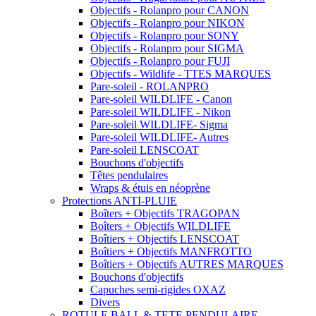
Objectifs - Rolanpro pour CANON
Objectifs - Rolanpro pour NIKON
Objectifs - Rolanpro pour SONY
Objectifs - Rolanpro pour SIGMA
Objectifs - Rolanpro pour FUJI
Objectifs - Wildlife - TTES MARQUES
Pare-soleil - ROLANPRO
Pare-soleil WILDLIFE - Canon
Pare-soleil WILDLIFE - Nikon
Pare-soleil WILDLIFE- Sigma
Pare-soleil WILDLIFE- Autres
Pare-soleil LENSCOAT
Bouchons d'objectifs
Têtes pendulaires
Wraps & étuis en néoprène
Protections ANTI-PLUIE
Boîters + Objectifs TRAGOPAN
Boîters + Objectifs WILDLIFE
Boîtiers + Objectifs LENSCOAT
Boîtiers + Objectifs MANFROTTO
Boîtiers + Objectifs AUTRES MARQUES
Bouchons d'objectifs
Capuches semi-rigides OXAZ
Divers
ROTULE BALL & TETE PENDULAIRE