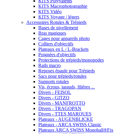
KITS Polyvalents
KITS Macrophotographie
KITS Vidéo
KITS Voyage / légers
Accessoires Rotules & Trépieds
Bases de nivellement
Bras magiques
Cages pour appareils photo
Colliers d'objectifs
Plateaux en L / L-Brackets
Poignées d'objectifs
Protections de trépieds/monopodes
Rails macro
Reposes épaule pour Trépieds
Sacs pour trépieds/rotules
Supports rotules
Vis, écrous, tarauds, filières ...
Divers - FEISOL
Divers - GITZO
Divers - MANFROTTO
Divers - TRAGOPAN
Divers - TTES MARQUES
Plateaux - AUGENBLICKE
Plateaux - ARCA SWISS Classic
Plateaux ARCA SWISS Monoball®Fix