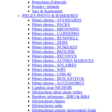
Protections d'objectifs
Rotules / trépieds
Sacs & Rangement
PIEGES PHOTO & BARRIERES
Pièges photos - STANDARDS
Pièges photos - PACKS
Pièges photos - BROWNING
Pièges photos - GARDEPRO
Pièges photos - BUSHNELL
Pièges photos - ZEISS
Pièges photos - NUMAXES
Pièges photos - REOLINK
Pièges photos - RECONYX
Pièges photos - AUTRES MARQUES
Pièges photos - SOLAIRES
Pièges photos - WIFI
Pièges photos - GSM 4G
Pièges photos - BOX ANTIVOL
Pièges photos - ACCESSOIRES
Caméras pour NICHOIR
Déclencheur piège photo /reflex
Barrières infrarouge - BIR3 & BIR4
Déclencheurs filaires
Déclencheurs radio
Déclencheurs sonore/ mouvement/ éclair