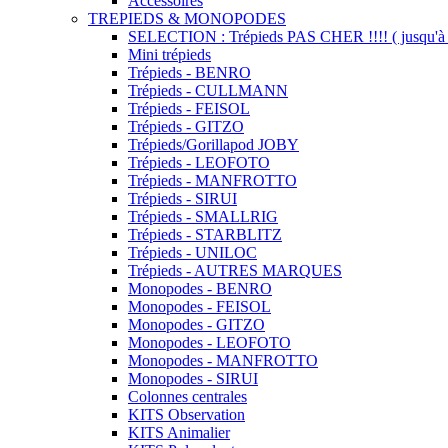
Accessoires
TREPIEDS & MONOPODES
SELECTION : Trépieds PAS CHER !!!! ( jusqu'à 
Mini trépieds
Trépieds - BENRO
Trépieds - CULLMANN
Trépieds - FEISOL
Trépieds - GITZO
Trépieds/Gorillapod JOBY
Trépieds - LEOFOTO
Trépieds - MANFROTTO
Trépieds - SIRUI
Trépieds - SMALLRIG
Trépieds - STARBLITZ
Trépieds - UNILOC
Trépieds - AUTRES MARQUES
Monopodes - BENRO
Monopodes - FEISOL
Monopodes - GITZO
Monopodes - LEOFOTO
Monopodes - MANFROTTO
Monopodes - SIRUI
Colonnes centrales
KITS Observation
KITS Animalier