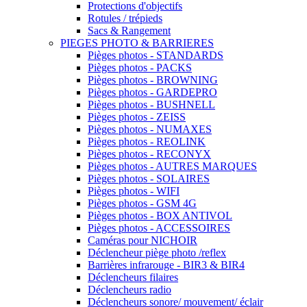
Protections d'objectifs
Rotules / trépieds
Sacs & Rangement
PIEGES PHOTO & BARRIERES
Pièges photos - STANDARDS
Pièges photos - PACKS
Pièges photos - BROWNING
Pièges photos - GARDEPRO
Pièges photos - BUSHNELL
Pièges photos - ZEISS
Pièges photos - NUMAXES
Pièges photos - REOLINK
Pièges photos - RECONYX
Pièges photos - AUTRES MARQUES
Pièges photos - SOLAIRES
Pièges photos - WIFI
Pièges photos - GSM 4G
Pièges photos - BOX ANTIVOL
Pièges photos - ACCESSOIRES
Caméras pour NICHOIR
Déclencheur piège photo /reflex
Barrières infrarouge - BIR3 & BIR4
Déclencheurs filaires
Déclencheurs radio
Déclencheurs sonore/ mouvement/ éclair