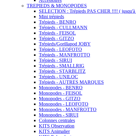
Accessoires
TREPIEDS & MONOPODES
SELECTION : Trépieds PAS CHER !!!! ( jusqu'à 
Mini trépieds
Trépieds - BENRO
Trépieds - CULLMANN
Trépieds - FEISOL
Trépieds - GITZO
Trépieds/Gorillapod JOBY
Trépieds - LEOFOTO
Trépieds - MANFROTTO
Trépieds - SIRUI
Trépieds - SMALLRIG
Trépieds - STARBLITZ
Trépieds - UNILOC
Trépieds - AUTRES MARQUES
Monopodes - BENRO
Monopodes - FEISOL
Monopodes - GITZO
Monopodes - LEOFOTO
Monopodes - MANFROTTO
Monopodes - SIRUI
Colonnes centrales
KITS Observation
KITS Animalier