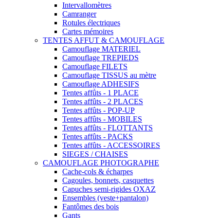
Intervallomètres
Camranger
Rotules électriques
Cartes mémoires
TENTES AFFUT & CAMOUFLAGE
Camouflage MATERIEL
Camouflage TREPIEDS
Camouflage FILETS
Camouflage TISSUS au mètre
Camouflage ADHESIFS
Tentes affûts - 1 PLACE
Tentes affûts - 2 PLACES
Tentes affûts - POP-UP
Tentes affûts - MOBILES
Tentes affûts - FLOTTANTS
Tentes affûts - PACKS
Tentes affûts - ACCESSOIRES
SIEGES / CHAISES
CAMOUFLAGE PHOTOGRAPHE
Cache-cols & écharpes
Cagoules, bonnets, casquettes
Capuches semi-rigides OXAZ
Ensembles (veste+pantalon)
Fantômes des bois
Gants