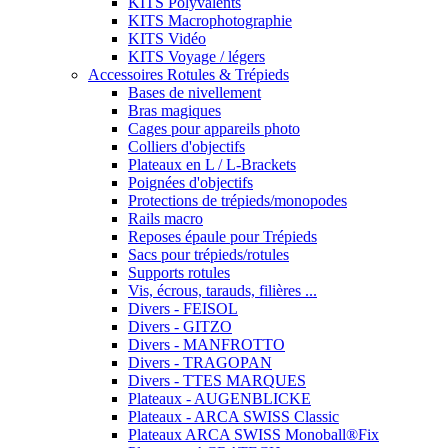
KITS Polyvalents
KITS Macrophotographie
KITS Vidéo
KITS Voyage / légers
Accessoires Rotules & Trépieds
Bases de nivellement
Bras magiques
Cages pour appareils photo
Colliers d'objectifs
Plateaux en L / L-Brackets
Poignées d'objectifs
Protections de trépieds/monopodes
Rails macro
Reposes épaule pour Trépieds
Sacs pour trépieds/rotules
Supports rotules
Vis, écrous, tarauds, filières ...
Divers - FEISOL
Divers - GITZO
Divers - MANFROTTO
Divers - TRAGOPAN
Divers - TTES MARQUES
Plateaux - AUGENBLICKE
Plateaux - ARCA SWISS Classic
Plateaux ARCA SWISS Monoball®Fix