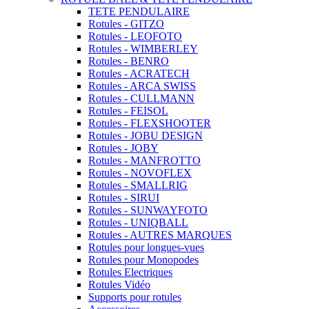
TETE PENDULAIRE
Rotules - GITZO
Rotules - LEOFOTO
Rotules - WIMBERLEY
Rotules - BENRO
Rotules - ACRATECH
Rotules - ARCA SWISS
Rotules - CULLMANN
Rotules - FEISOL
Rotules - FLEXSHOOTER
Rotules - JOBU DESIGN
Rotules - JOBY
Rotules - MANFROTTO
Rotules - NOVOFLEX
Rotules - SMALLRIG
Rotules - SIRUI
Rotules - SUNWAYFOTO
Rotules - UNIQBALL
Rotules - AUTRES MARQUES
Rotules pour longues-vues
Rotules pour Monopodes
Rotules Electriques
Rotules Vidéo
Supports pour rotules