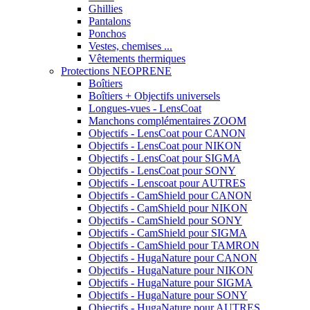
Ghillies
Pantalons
Ponchos
Vestes, chemises ...
Vêtements thermiques
Protections NEOPRENE
Boîtiers
Boîtiers + Objectifs universels
Longues-vues - LensCoat
Manchons complémentaires ZOOM
Objectifs - LensCoat pour CANON
Objectifs - LensCoat pour NIKON
Objectifs - LensCoat pour SIGMA
Objectifs - LensCoat pour SONY
Objectifs - Lenscoat pour AUTRES
Objectifs - CamShield pour CANON
Objectifs - CamShield pour NIKON
Objectifs - CamShield pour SONY
Objectifs - CamShield pour SIGMA
Objectifs - CamShield pour TAMRON
Objectifs - HugaNature pour CANON
Objectifs - HugaNature pour NIKON
Objectifs - HugaNature pour SIGMA
Objectifs - HugaNature pour SONY
Objectifs - HugaNature pour AUTRES