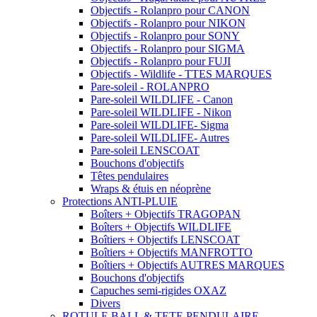
Objectifs - Rolanpro pour CANON
Objectifs - Rolanpro pour NIKON
Objectifs - Rolanpro pour SONY
Objectifs - Rolanpro pour SIGMA
Objectifs - Rolanpro pour FUJI
Objectifs - Wildlife - TTES MARQUES
Pare-soleil - ROLANPRO
Pare-soleil WILDLIFE - Canon
Pare-soleil WILDLIFE - Nikon
Pare-soleil WILDLIFE- Sigma
Pare-soleil WILDLIFE- Autres
Pare-soleil LENSCOAT
Bouchons d'objectifs
Têtes pendulaires
Wraps & étuis en néoprène
Protections ANTI-PLUIE
Boîters + Objectifs TRAGOPAN
Boîters + Objectifs WILDLIFE
Boîtiers + Objectifs LENSCOAT
Boîtiers + Objectifs MANFROTTO
Boîtiers + Objectifs AUTRES MARQUES
Bouchons d'objectifs
Capuches semi-rigides OXAZ
Divers
ROTULE BALL & TETE PENDULAIRE