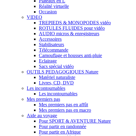
Plateaux en L
Réalité virtuelle
Occasion
VIDEO
TREPIEDS & MONOPODES vidéo
ROTULES FLUIDES pour vidéo
AUDIO micros & enregistreurs
Accessoires
Stabilisateurs
Télécommande
Camouflage et housses anti-pluie
Eclairage
Sacs spécial vidéo
OUTILS PEDAGOGIQUES Nature
Matériel naturaliste
Livres, CD, DVD
Les incontournables
Les incontournables
Mes premiers pas
Mes premiers pas en affût
Mes premiers pas en macro
Aide au voyage
Pour SPORT & AVENTURE Nature
Pour partir en randonnée
Pour partir en Afrique