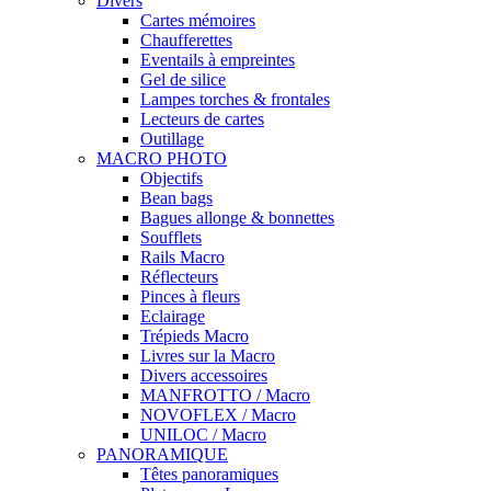
Divers
Cartes mémoires
Chaufferettes
Eventails à empreintes
Gel de silice
Lampes torches & frontales
Lecteurs de cartes
Outillage
MACRO PHOTO
Objectifs
Bean bags
Bagues allonge & bonnettes
Soufflets
Rails Macro
Réflecteurs
Pinces à fleurs
Eclairage
Trépieds Macro
Livres sur la Macro
Divers accessoires
MANFROTTO / Macro
NOVOFLEX / Macro
UNILOC / Macro
PANORAMIQUE
Têtes panoramiques