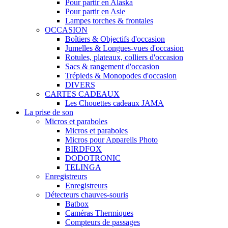
Pour partir en Alaska
Pour partir en Asie
Lampes torches & frontales
OCCASION
Boîtiers & Objectifs d'occasion
Jumelles & Longues-vues d'occasion
Rotules, plateaux, colliers d'occasion
Sacs & rangement d'occasion
Trépieds & Monopodes d'occasion
DIVERS
CARTES CADEAUX
Les Chouettes cadeaux JAMA
La prise de son
Micros et paraboles
Micros et paraboles
Micros pour Appareils Photo
BIRDFOX
DODOTRONIC
TELINGA
Enregistreurs
Enregistreurs
Détecteurs chauves-souris
Batbox
Caméras Thermiques
Compteurs de passages