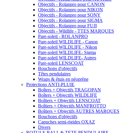
Objectifs - Rolanpro pour CANON
Objectifs - Rolanpro pour NIKON
Objectifs - Rolanpro pour SONY
Objectifs - Rolanpro pour SIGMA
Objectifs - Rolanpro pour FUJI
Objectifs - Wildlife - TTES MARQUES
Pare-soleil - ROLANPRO
Pare-soleil WILDLIFE - Canon
Pare-soleil WILDLIFE - Nikon
Pare-soleil WILDLIFE- Sigma
Pare-soleil WILDLIFE- Autres
Pare-soleil LENSCOAT
Bouchons d'objectifs
Têtes pendulaires
Wraps & étuis en néoprène
Protections ANTI-PLUIE
Boîters + Objectifs TRAGOPAN
Boîters + Objectifs WILDLIFE
Boîtiers + Objectifs LENSCOAT
Boîtiers + Objectifs MANFROTTO
Boîtiers + Objectifs AUTRES MARQUES
Bouchons d'objectifs
Capuches semi-rigides OXAZ
Divers
ROTULE BALL & TETE PENDULAIRE