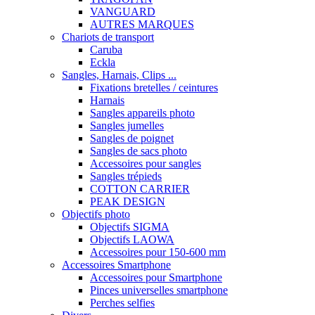
VANGUARD
AUTRES MARQUES
Chariots de transport
Caruba
Eckla
Sangles, Harnais, Clips ...
Fixations bretelles / ceintures
Harnais
Sangles appareils photo
Sangles jumelles
Sangles de poignet
Sangles de sacs photo
Accessoires pour sangles
Sangles trépieds
COTTON CARRIER
PEAK DESIGN
Objectifs photo
Objectifs SIGMA
Objectifs LAOWA
Accessoires pour 150-600 mm
Accessoires Smartphone
Accessoires pour Smartphone
Pinces universelles smartphone
Perches selfies