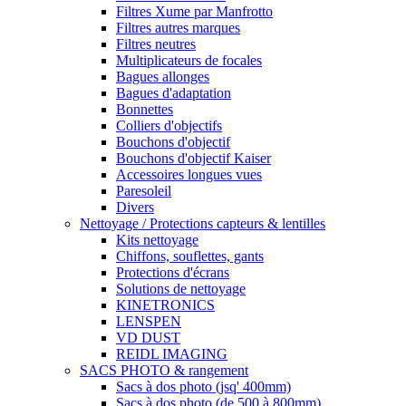
Filtres Xume par Manfrotto
Filtres autres marques
Filtres neutres
Multiplicateurs de focales
Bagues allonges
Bagues d'adaptation
Bonnettes
Colliers d'objectifs
Bouchons d'objectif
Bouchons d'objectif Kaiser
Accessoires longues vues
Paresoleil
Divers
Nettoyage / Protections capteurs & lentilles
Kits nettoyage
Chiffons, souflettes, gants
Protections d'écrans
Solutions de nettoyage
KINETRONICS
LENSPEN
VD DUST
REIDL IMAGING
SACS PHOTO & rangement
Sacs à dos photo (jsq' 400mm)
Sacs à dos photo (de 500 à 800mm)