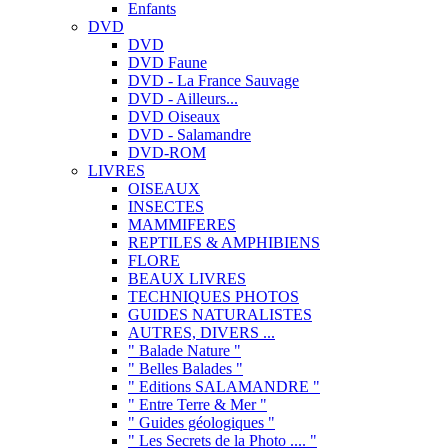
Enfants
DVD
DVD
DVD Faune
DVD - La France Sauvage
DVD - Ailleurs...
DVD Oiseaux
DVD - Salamandre
DVD-ROM
LIVRES
OISEAUX
INSECTES
MAMMIFERES
REPTILES & AMPHIBIENS
FLORE
BEAUX LIVRES
TECHNIQUES PHOTOS
GUIDES NATURALISTES
AUTRES, DIVERS ...
" Balade Nature "
" Belles Balades "
" Editions SALAMANDRE "
" Entre Terre & Mer "
" Guides géologiques "
" Les Secrets de la Photo .... "