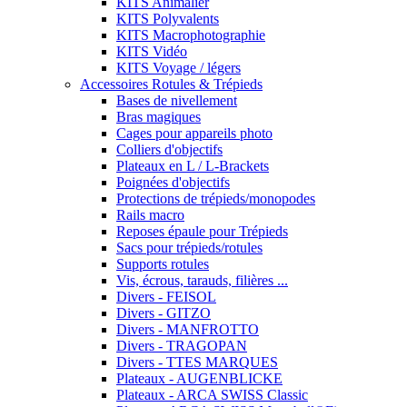
KITS Animalier
KITS Polyvalents
KITS Macrophotographie
KITS Vidéo
KITS Voyage / légers
Accessoires Rotules & Trépieds
Bases de nivellement
Bras magiques
Cages pour appareils photo
Colliers d'objectifs
Plateaux en L / L-Brackets
Poignées d'objectifs
Protections de trépieds/monopodes
Rails macro
Reposes épaule pour Trépieds
Sacs pour trépieds/rotules
Supports rotules
Vis, écrous, tarauds, filières ...
Divers - FEISOL
Divers - GITZO
Divers - MANFROTTO
Divers - TRAGOPAN
Divers - TTES MARQUES
Plateaux - AUGENBLICKE
Plateaux - ARCA SWISS Classic