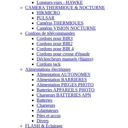
Longues-vues - HAWKE
CAMERA THERMIQUE & NOCTURNE
HIKMICRO
PULSAR
Caméras THERMIQUES
Caméras VISION NOCTURNE
Cordons de télécommandes
Cordons pour BIR3
Cordons pour BIR2
Cordons pour BIR 4
Cordons pour crosse d'épaule
Déclencheurs manuels (filaires)
Cordons jack
Alimentations électriques
Alimentation AUTONOMES
Alimentation BARRIERES
Alimentation PIEGES PHOTO
Batteries APPAREILS PHOTO
Chargeurs BATTERIES APN
Batteries
Chargeurs
Adaptateurs
Piles et accus
Divers
FLASH & Éclairage