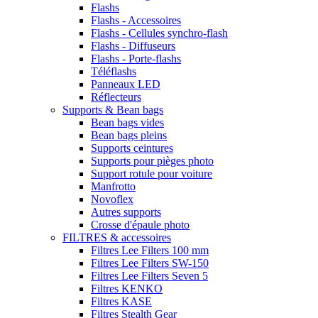
Flashs
Flashs - Accessoires
Flashs - Cellules synchro-flash
Flashs - Diffuseurs
Flashs - Porte-flashs
Téléflashs
Panneaux LED
Réflecteurs
Supports & Bean bags
Bean bags vides
Bean bags pleins
Supports ceintures
Supports pour pièges photo
Support rotule pour voiture
Manfrotto
Novoflex
Autres supports
Crosse d'épaule photo
FILTRES & accessoires
Filtres Lee Filters 100 mm
Filtres Lee Filters SW-150
Filtres Lee Filters Seven 5
Filtres KENKO
Filtres KASE
Filtres Stealth Gear