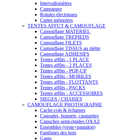
Intervallomètres
Camranger
Rotules électriques
Cartes mémoires
TENTES AFFUT & CAMOUFLAGE
Camouflage MATERIEL
Camouflage TREPIEDS
Camouflage FILETS
Camouflage TISSUS au mètre
Camouflage ADHESIFS
Tentes affûts - 1 PLACE
Tentes affûts - 2 PLACES
Tentes affûts - POP-UP
Tentes affûts - MOBILES
Tentes affûts - FLOTTANTS
Tentes affûts - PACKS
Tentes affûts - ACCESSOIRES
SIEGES / CHAISES
CAMOUFLAGE PHOTOGRAPHE
Cache-cols & écharpes
Cagoules, bonnets, casquettes
Capuches semi-rigides OXAZ
Ensembles (veste+pantalon)
Fantômes des bois
Gants