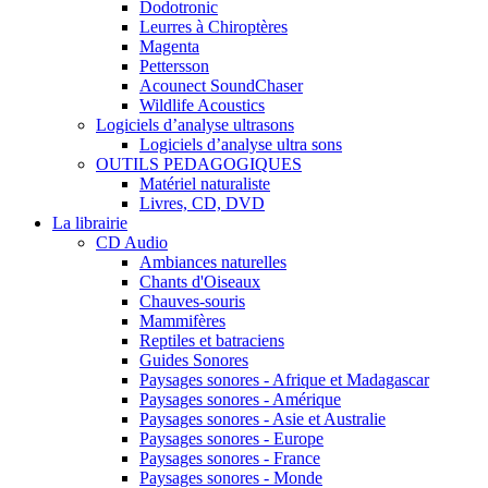
Dodotronic
Leurres à Chiroptères
Magenta
Pettersson
Acounect SoundChaser
Wildlife Acoustics
Logiciels d’analyse ultrasons
Logiciels d’analyse ultra sons
OUTILS PEDAGOGIQUES
Matériel naturaliste
Livres, CD, DVD
La librairie
CD Audio
Ambiances naturelles
Chants d'Oiseaux
Chauves-souris
Mammifères
Reptiles et batraciens
Guides Sonores
Paysages sonores - Afrique et Madagascar
Paysages sonores - Amérique
Paysages sonores - Asie et Australie
Paysages sonores - Europe
Paysages sonores - France
Paysages sonores - Monde