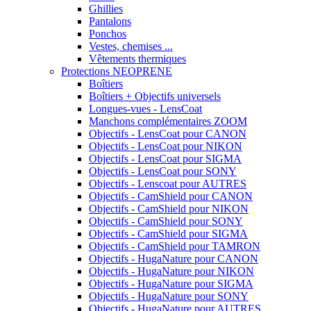
Ghillies
Pantalons
Ponchos
Vestes, chemises ...
Vêtements thermiques
Protections NEOPRENE
Boîtiers
Boîtiers + Objectifs universels
Longues-vues - LensCoat
Manchons complémentaires ZOOM
Objectifs - LensCoat pour CANON
Objectifs - LensCoat pour NIKON
Objectifs - LensCoat pour SIGMA
Objectifs - LensCoat pour SONY
Objectifs - Lenscoat pour AUTRES
Objectifs - CamShield pour CANON
Objectifs - CamShield pour NIKON
Objectifs - CamShield pour SONY
Objectifs - CamShield pour SIGMA
Objectifs - CamShield pour TAMRON
Objectifs - HugaNature pour CANON
Objectifs - HugaNature pour NIKON
Objectifs - HugaNature pour SIGMA
Objectifs - HugaNature pour SONY
Objectifs - HugaNature pour AUTRES