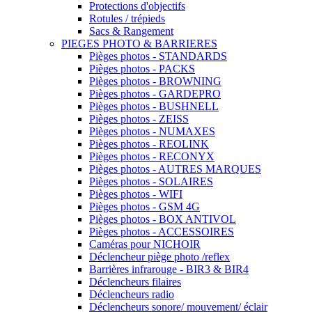
Protections d'objectifs
Rotules / trépieds
Sacs & Rangement
PIEGES PHOTO & BARRIERES
Pièges photos - STANDARDS
Pièges photos - PACKS
Pièges photos - BROWNING
Pièges photos - GARDEPRO
Pièges photos - BUSHNELL
Pièges photos - ZEISS
Pièges photos - NUMAXES
Pièges photos - REOLINK
Pièges photos - RECONYX
Pièges photos - AUTRES MARQUES
Pièges photos - SOLAIRES
Pièges photos - WIFI
Pièges photos - GSM 4G
Pièges photos - BOX ANTIVOL
Pièges photos - ACCESSOIRES
Caméras pour NICHOIR
Déclencheur piège photo /reflex
Barrières infrarouge - BIR3 & BIR4
Déclencheurs filaires
Déclencheurs radio
Déclencheurs sonore/ mouvement/ éclair