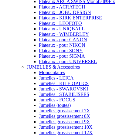
Plateaux ARCA SWISS Monoball®Fix
Plateaux - ACRATECH
Plateaux - JOBU DESIGN
Plateaux - KIRK ENTERPRISE
Plateaux - LEOFOTO
Plateaux - UNIQBALL
Plateaux - WIMBERLEY
Plateaux - pour CANON
Plateaux - pour NIKON
Plateaux - pour SONY
Plateaux - pour SIGMA
Plateaux - pour UNIVERSEL
JUMELLES & Accessoires
Monoculaires
Jumelles - LEICA
Jumelles - KITE OPTICS
Jumelles - SWAROVSKI
Jumelles - STABILISEES
Jumelles - FOCUS
Jumelles (toutes)
Jumelles grossissement 7X
Jumelles grossissement 8X
Jumelles grossissement 9X
Jumelles grossissement 10X
Jumelles grossissement 12X