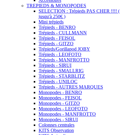
Accessoires
TREPIEDS & MONOPODES
SELECTION : Trépieds PAS CHER !!!! (
jusqu'à 250€ )
Mini trépieds
Trépieds - BENRO
Trépieds - CULLMANN
Trépieds - FEISOL
Trépieds - GITZO
Trépieds/Gorillapod JOBY
Trépieds - LEOFOTO
Trépieds - MANFROTTO
Trépieds - SIRUI
Trépieds - SMALLRIG
Trépieds - STARBLITZ
Trépieds - UNILOC
Trépieds - AUTRES MARQUES
Monopodes - BENRO
Monopodes - FEISOL
Monopodes - GITZO
Monopodes - LEOFOTO
Monopodes - MANFROTTO
Monopodes - SIRUI
Colonnes centrales
KITS Observation