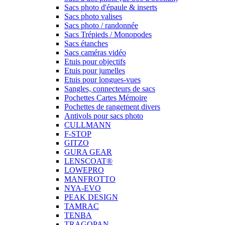
Sacs photo d'épaule & inserts
Sacs photo valises
Sacs photo / randonnée
Sacs Trépieds / Monopodes
Sacs étanches
Sacs caméras vidéo
Etuis pour objectifs
Etuis pour jumelles
Etuis pour longues-vues
Sangles, connecteurs de sacs
Pochettes Cartes Mémoire
Pochettes de rangement divers
Antivols pour sacs photo
CULLMANN
F-STOP
GITZO
GURA GEAR
LENSCOAT®
LOWEPRO
MANFROTTO
NYA-EVO
PEAK DESIGN
TAMRAC
TENBA
TRAGOPAN