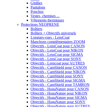
Ghillies
Pantalons
Ponchos
Vestes, chemises ...
Vêtements thermiques
Protections NEOPRENE
Boîtiers
Boîtiers + Objectifs universels
Longues-vues - LensCoat
Manchons complémentaires ZOOM
Objectifs - LensCoat pour CANON
Objectifs - LensCoat pour NIKON
Objectifs - LensCoat pour SIGMA
Objectifs - LensCoat pour SONY
Objectifs - Lenscoat pour AUTRES
Objectifs - CamShield pour CANON
Objectifs - CamShield pour NIKON
Objectifs - CamShield pour SONY
Objectifs - CamShield pour SIGMA
Objectifs - CamShield pour TAMRON
Objectifs - HugaNature pour CANON
Objectifs - HugaNature pour NIKON
Objectifs - HugaNature pour SIGMA
Objectifs - HugaNature pour SONY
Objectifs - HugaNature pour AUTRES