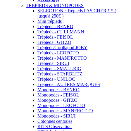
Accessoires
TREPIEDS & MONOPODES
SELECTION : Trépieds PAS CHER !!!! (
jusqu'à 250€ )
Mini trépieds
Trépieds - BENRO
Trépieds - CULLMANN
Trépieds - FEISOL
Trépieds - GITZO
Trépieds/Gorillapod JOBY
Trépieds - LEOFOTO
Trépieds - MANFROTTO
Trépieds - SIRUI
Trépieds - SMALLRIG
Trépieds - STARBLITZ
Trépieds - UNILOC
Trépieds - AUTRES MARQUES
Monopodes - BENRO
Monopodes - FEISOL
Monopodes - GITZO
Monopodes - LEOFOTO
Monopodes - MANFROTTO
Monopodes - SIRUI
Colonnes centrales
KITS Observation