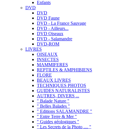
Enfants
DVD
DVD
DVD Faune
DVD - La France Sauvage
DVD - Ailleurs...
DVD Oiseaux
DVD - Salamandre
DVD-ROM
LIVRES
OISEAUX
INSECTES
MAMMIFERES
REPTILES & AMPHIBIENS
FLORE
BEAUX LIVRES
TECHNIQUES PHOTOS
GUIDES NATURALISTES
AUTRES, DIVERS ...
" Balade Nature "
" Belles Balades "
" Editions SALAMANDRE "
" Entre Terre & Mer "
" Guides géologiques "
" Les Secrets de la Photo .... "