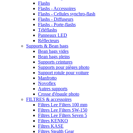
Flashs
Flashs - Accessoires
Flashs - Cellules synchro-flash
Flashs - Diffuseurs
Flashs - Porte-flashs
Téléflashs
Panneaux LED
Réflecteurs
Supports & Bean bags
Bean bags vides
Bean bags pleins
Supports ceintures
Supports pour pièges photo
Support rotule pour voiture
Manfrotto
Novoflex
Autres supports
Crosse d'épaule photo
FILTRES & accessoires
Filtres Lee Filters 100 mm
Filtres Lee Filters SW-150
Filtres Lee Filters Seven 5
Filtres KENKO
Filtres KASE
Filtres Stealth Gear