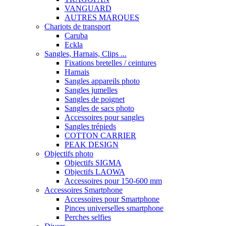
VANGUARD
AUTRES MARQUES
Chariots de transport
Caruba
Eckla
Sangles, Harnais, Clips ...
Fixations bretelles / ceintures
Harnais
Sangles appareils photo
Sangles jumelles
Sangles de poignet
Sangles de sacs photo
Accessoires pour sangles
Sangles trépieds
COTTON CARRIER
PEAK DESIGN
Objectifs photo
Objectifs SIGMA
Objectifs LAOWA
Accessoires pour 150-600 mm
Accessoires Smartphone
Accessoires pour Smartphone
Pinces universelles smartphone
Perches selfies