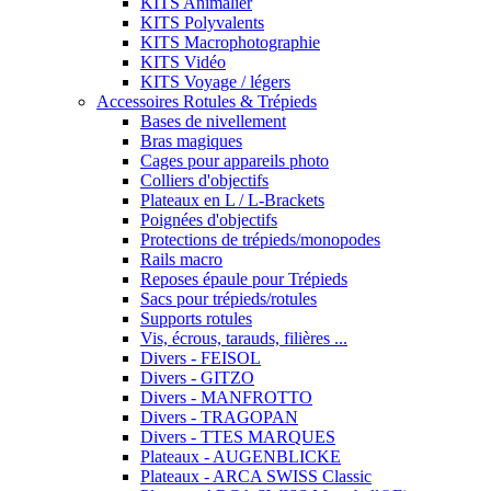
KITS Animalier
KITS Polyvalents
KITS Macrophotographie
KITS Vidéo
KITS Voyage / légers
Accessoires Rotules & Trépieds
Bases de nivellement
Bras magiques
Cages pour appareils photo
Colliers d'objectifs
Plateaux en L / L-Brackets
Poignées d'objectifs
Protections de trépieds/monopodes
Rails macro
Reposes épaule pour Trépieds
Sacs pour trépieds/rotules
Supports rotules
Vis, écrous, tarauds, filières ...
Divers - FEISOL
Divers - GITZO
Divers - MANFROTTO
Divers - TRAGOPAN
Divers - TTES MARQUES
Plateaux - AUGENBLICKE
Plateaux - ARCA SWISS Classic