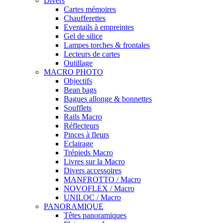
Divers
Cartes mémoires
Chaufferettes
Eventails à empreintes
Gel de silice
Lampes torches & frontales
Lecteurs de cartes
Outillage
MACRO PHOTO
Objectifs
Bean bags
Bagues allonge & bonnettes
Soufflets
Rails Macro
Réflecteurs
Pinces à fleurs
Eclairage
Trépieds Macro
Livres sur la Macro
Divers accessoires
MANFROTTO / Macro
NOVOFLEX / Macro
UNILOC / Macro
PANORAMIQUE
Têtes panoramiques