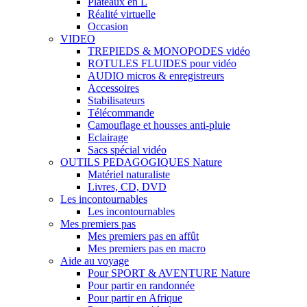
Plateaux en L
Réalité virtuelle
Occasion
VIDEO
TREPIEDS & MONOPODES vidéo
ROTULES FLUIDES pour vidéo
AUDIO micros & enregistreurs
Accessoires
Stabilisateurs
Télécommande
Camouflage et housses anti-pluie
Eclairage
Sacs spécial vidéo
OUTILS PEDAGOGIQUES Nature
Matériel naturaliste
Livres, CD, DVD
Les incontournables
Les incontournables
Mes premiers pas
Mes premiers pas en affût
Mes premiers pas en macro
Aide au voyage
Pour SPORT & AVENTURE Nature
Pour partir en randonnée
Pour partir en Afrique