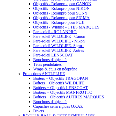
Objectifs - Rolanpro pour CANON
Objectifs - Rolanpro pour NIKON
Objectifs - Rolanpro pour SONY
Objectifs - Rolanpro pour SIGMA
Objectifs - Rolanpro pour FUJI
Objectifs - Wildlife - TTES MARQUES
Pare-soleil - ROLANPRO
Pare-soleil WILDLIFE - Canon
Pare-soleil WILDLIFE - Nikon
Pare-soleil WILDLIFE- Sigma
Pare-soleil WILDLIFE- Autres
Pare-soleil LENSCOAT
Bouchons d'objectifs
Têtes pendulaires
Wraps & étuis en néoprène
Protections ANTI-PLUIE
Boîters + Objectifs TRAGOPAN
Boîters + Objectifs WILDLIFE
Boîtiers + Objectifs LENSCOAT
Boîtiers + Objectifs MANFROTTO
Boîtiers + Objectifs AUTRES MARQUES
Bouchons d'objectifs
Capuches semi-rigides OXAZ
Divers
ROTULE BALL & TETE PENDULAIRE