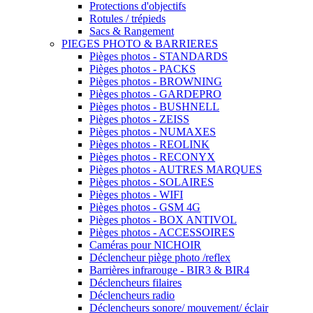
Protections d'objectifs
Rotules / trépieds
Sacs & Rangement
PIEGES PHOTO & BARRIERES
Pièges photos - STANDARDS
Pièges photos - PACKS
Pièges photos - BROWNING
Pièges photos - GARDEPRO
Pièges photos - BUSHNELL
Pièges photos - ZEISS
Pièges photos - NUMAXES
Pièges photos - REOLINK
Pièges photos - RECONYX
Pièges photos - AUTRES MARQUES
Pièges photos - SOLAIRES
Pièges photos - WIFI
Pièges photos - GSM 4G
Pièges photos - BOX ANTIVOL
Pièges photos - ACCESSOIRES
Caméras pour NICHOIR
Déclencheur piège photo /reflex
Barrières infrarouge - BIR3 & BIR4
Déclencheurs filaires
Déclencheurs radio
Déclencheurs sonore/ mouvement/ éclair