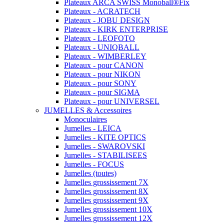
Plateaux ARCA SWISS Monoball®Fix
Plateaux - ACRATECH
Plateaux - JOBU DESIGN
Plateaux - KIRK ENTERPRISE
Plateaux - LEOFOTO
Plateaux - UNIQBALL
Plateaux - WIMBERLEY
Plateaux - pour CANON
Plateaux - pour NIKON
Plateaux - pour SONY
Plateaux - pour SIGMA
Plateaux - pour UNIVERSEL
JUMELLES & Accessoires
Monoculaires
Jumelles - LEICA
Jumelles - KITE OPTICS
Jumelles - SWAROVSKI
Jumelles - STABILISEES
Jumelles - FOCUS
Jumelles (toutes)
Jumelles grossissement 7X
Jumelles grossissement 8X
Jumelles grossissement 9X
Jumelles grossissement 10X
Jumelles grossissement 12X