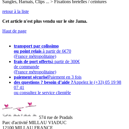
Sangles, Harnais, Clips ... > Fixations bretelles / ceintures
retour à la liste
Cet article n'est plus vendu sur le site Jama.
Haut de page
transport par colissimo
ou point relais
à partir de 6€70
(France métropolitaine)
frais de port offerts
à partir de 300€
de commande
(France métropolitaine)
paiement sécurisé
Paiement en 3 fois
des questions ? besoin d’aide ?
Appelez le (+33) 05 19 98
07 41
ou consultez le service clientèle
574 rue de Pradals
Parc d'activité MILLAU VIADUC
12100 MILLAU FRANCE