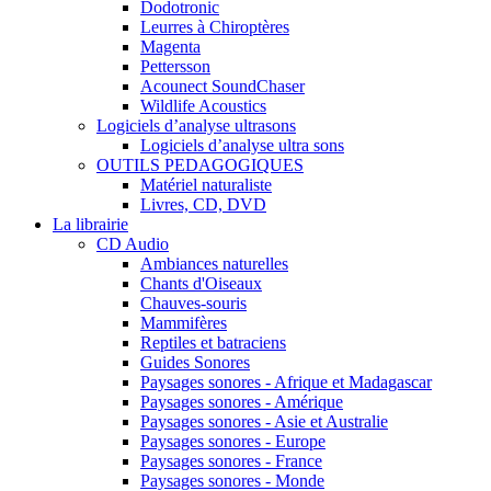
Dodotronic
Leurres à Chiroptères
Magenta
Pettersson
Acounect SoundChaser
Wildlife Acoustics
Logiciels d’analyse ultrasons
Logiciels d’analyse ultra sons
OUTILS PEDAGOGIQUES
Matériel naturaliste
Livres, CD, DVD
La librairie
CD Audio
Ambiances naturelles
Chants d'Oiseaux
Chauves-souris
Mammifères
Reptiles et batraciens
Guides Sonores
Paysages sonores - Afrique et Madagascar
Paysages sonores - Amérique
Paysages sonores - Asie et Australie
Paysages sonores - Europe
Paysages sonores - France
Paysages sonores - Monde