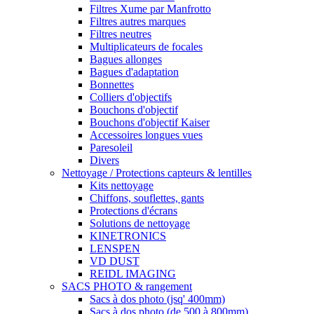
Filtres Xume par Manfrotto
Filtres autres marques
Filtres neutres
Multiplicateurs de focales
Bagues allonges
Bagues d'adaptation
Bonnettes
Colliers d'objectifs
Bouchons d'objectif
Bouchons d'objectif Kaiser
Accessoires longues vues
Paresoleil
Divers
Nettoyage / Protections capteurs & lentilles
Kits nettoyage
Chiffons, souflettes, gants
Protections d'écrans
Solutions de nettoyage
KINETRONICS
LENSPEN
VD DUST
REIDL IMAGING
SACS PHOTO & rangement
Sacs à dos photo (jsq' 400mm)
Sacs à dos photo (de 500 à 800mm)