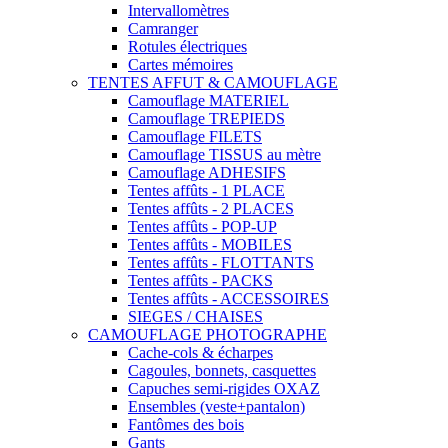
Intervallomètres
Camranger
Rotules électriques
Cartes mémoires
TENTES AFFUT & CAMOUFLAGE
Camouflage MATERIEL
Camouflage TREPIEDS
Camouflage FILETS
Camouflage TISSUS au mètre
Camouflage ADHESIFS
Tentes affûts - 1 PLACE
Tentes affûts - 2 PLACES
Tentes affûts - POP-UP
Tentes affûts - MOBILES
Tentes affûts - FLOTTANTS
Tentes affûts - PACKS
Tentes affûts - ACCESSOIRES
SIEGES / CHAISES
CAMOUFLAGE PHOTOGRAPHE
Cache-cols & écharpes
Cagoules, bonnets, casquettes
Capuches semi-rigides OXAZ
Ensembles (veste+pantalon)
Fantômes des bois
Gants