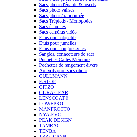
Sacs photo d'épaule & inserts
Sacs photo valises
Sacs photo / randonnée
Sacs Trépieds / Monopodes
Sacs étanches
Sacs caméras vidéo
Etuis pour objectifs
Etuis pour jumelles
Etuis pour longues-vues
Sangles, connecteurs de sacs
Pochettes Cartes Mémoire
Pochettes de rangement divers
Antivols pour sacs photo
CULLMANN
F-STOP
GITZO
GURA GEAR
LENSCOAT®
LOWEPRO
MANFROTTO
NYA-EVO
PEAK DESIGN
TAMRAC
TENBA
TRAGOPAN