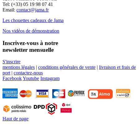
Tel: (+33) 05 19 98 07 41
Email:
contact@jama.fr
Les chouettes cadeaux de Jama
Nos vidéos de démonstration
Inscrivez-vous à notre
newsletter mensuelle
S'inscrire
mentions légales
|
conditions générales de vente
|
livraison et frais de
port
|
contactez-nous
Facebook
Youtube
Instagram
Haut de page