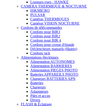
Longues-vues - HAWKE
CAMERA THERMIQUE & NOCTURNE
HIKMICRO
PULSAR
Caméras THERMIQUES
Caméras VISION NOCTURNE
Cordons de télécommandes
Cordons pour BIR3
Cordons pour BIR2
Cordons pour BIR 4
Cordons pour crosse d'épaule
Déclencheurs manuels (filaires)
Cordons jack
Alimentations électriques
Alimentation AUTONOMES
Alimentation BARRIERES
Alimentation PIEGES PHOTO
Batteries APPAREILS PHOTO
Chargeurs BATTERIES APN
Batteries
Chargeurs
Adaptateurs
Piles et accus
Divers
FLASH & Éclairage