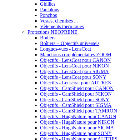
Ghillies
Pantalons
Ponchos
Vestes, chemises ...
Vêtements thermiques
Protections NEOPRENE
Boîtiers
Boîtiers + Objectifs universels
Longues-vues - LensCoat
Manchons complémentaires ZOOM
Objectifs - LensCoat pour CANON
Objectifs - LensCoat pour NIKON
Objectifs - LensCoat pour SIGMA
Objectifs - LensCoat pour SONY
Objectifs - Lenscoat pour AUTRES
Objectifs - CamShield pour CANON
Objectifs - CamShield pour NIKON
Objectifs - CamShield pour SONY
Objectifs - CamShield pour SIGMA
Objectifs - CamShield pour TAMRON
Objectifs - HugaNature pour CANON
Objectifs - HugaNature pour NIKON
Objectifs - HugaNature pour SIGMA
Objectifs - HugaNature pour SONY
Objectifs - HugaNature pour AUTRES