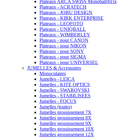
Plateaux ARCA SWISS Monoball®Fix
Plateaux - ACRATECH
Plateaux - JOBU DESIGN
Plateaux - KIRK ENTERPRISE
Plateaux - LEOFOTO
Plateaux - UNIQBALL
Plateaux - WIMBERLEY
Plateaux - pour CANON
Plateaux - pour NIKON
Plateaux - pour SONY
Plateaux - pour SIGMA
Plateaux - pour UNIVERSEL
JUMELLES & Accessoires
Monoculaires
Jumelles - LEICA
Jumelles - KITE OPTICS
Jumelles - SWAROVSKI
Jumelles - STABILISEES
Jumelles - FOCUS
Jumelles (toutes)
Jumelles grossissement 7X
Jumelles grossissement 8X
Jumelles grossissement 9X
Jumelles grossissement 10X
Jumelles grossissement 12X