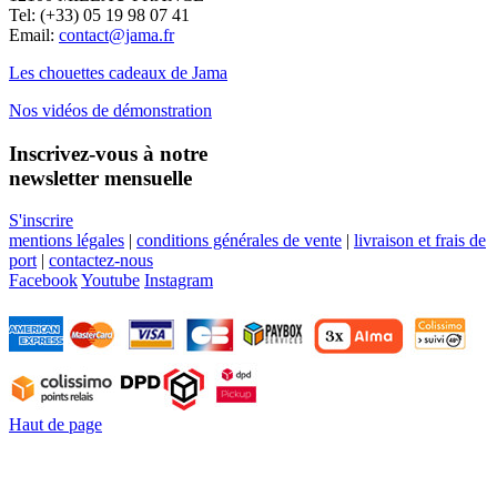
Tel: (+33) 05 19 98 07 41
Email:
contact@jama.fr
Les chouettes cadeaux de Jama
Nos vidéos de démonstration
Inscrivez-vous à notre
newsletter mensuelle
S'inscrire
mentions légales
|
conditions générales de vente
|
livraison et frais de
port
|
contactez-nous
Facebook
Youtube
Instagram
Haut de page