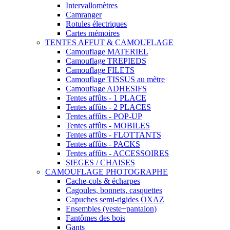
Intervallomètres
Camranger
Rotules électriques
Cartes mémoires
TENTES AFFUT & CAMOUFLAGE
Camouflage MATERIEL
Camouflage TREPIEDS
Camouflage FILETS
Camouflage TISSUS au mètre
Camouflage ADHESIFS
Tentes affûts - 1 PLACE
Tentes affûts - 2 PLACES
Tentes affûts - POP-UP
Tentes affûts - MOBILES
Tentes affûts - FLOTTANTS
Tentes affûts - PACKS
Tentes affûts - ACCESSOIRES
SIEGES / CHAISES
CAMOUFLAGE PHOTOGRAPHE
Cache-cols & écharpes
Cagoules, bonnets, casquettes
Capuches semi-rigides OXAZ
Ensembles (veste+pantalon)
Fantômes des bois
Gants