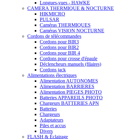
Longues-vues - HAWKE
CAMERA THERMIQUE & NOCTURNE
HIKMICRO
PULSAR
Caméras THERMIQUES
Caméras VISION NOCTURNE
Cordons de télécommandes
Cordons pour BIR3
Cordons pour BIR2
Cordons pour BIR 4
Cordons pour crosse d'épaule
Déclencheurs manuels (filaires)
Cordons jack
Alimentations électriques
Alimentation AUTONOMES
Alimentation BARRIERES
Alimentation PIEGES PHOTO
Batteries APPAREILS PHOTO
Chargeurs BATTERIES APN
Batteries
Chargeurs
Adaptateurs
Piles et accus
Divers
FLASH & Éclairage