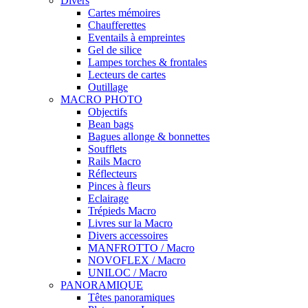
Divers
Cartes mémoires
Chaufferettes
Eventails à empreintes
Gel de silice
Lampes torches & frontales
Lecteurs de cartes
Outillage
MACRO PHOTO
Objectifs
Bean bags
Bagues allonge & bonnettes
Soufflets
Rails Macro
Réflecteurs
Pinces à fleurs
Eclairage
Trépieds Macro
Livres sur la Macro
Divers accessoires
MANFROTTO / Macro
NOVOFLEX / Macro
UNILOC / Macro
PANORAMIQUE
Têtes panoramiques