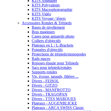
KITS Animalier
KITS Polyvalents
KITS Macrophotographie
KITS Vidéo
KITS Voyage / légers
Accessoires Rotules & Trépieds
Bases de nivellement
Bras magiques
Cages pour appareils photo
Colliers d'objectifs
Plateaux en L / L-Brackets
Poignées d'objectifs
Protections de trépieds/monopodes
Rails macro
Reposes épaule pour Trépieds
Sacs pour trépieds/rotules
Supports rotules
Vis, écrous, tarauds, filières ...
Divers - FEISOL
Divers - GITZO
Divers - MANFROTTO
Divers - TRAGOPAN
Divers - TTES MARQUES
Plateaux - AUGENBLICKE
Plateaux - ARCA SWISS Classic