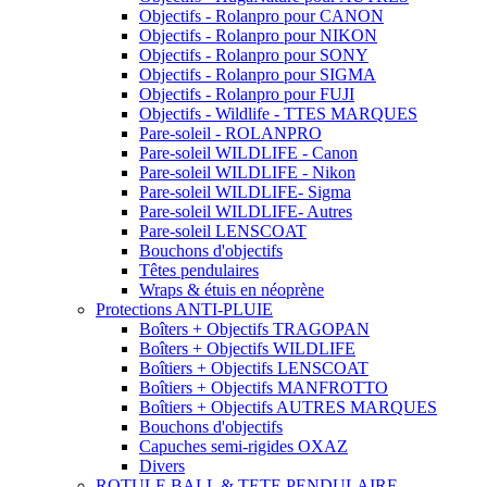
Objectifs - Rolanpro pour CANON
Objectifs - Rolanpro pour NIKON
Objectifs - Rolanpro pour SONY
Objectifs - Rolanpro pour SIGMA
Objectifs - Rolanpro pour FUJI
Objectifs - Wildlife - TTES MARQUES
Pare-soleil - ROLANPRO
Pare-soleil WILDLIFE - Canon
Pare-soleil WILDLIFE - Nikon
Pare-soleil WILDLIFE- Sigma
Pare-soleil WILDLIFE- Autres
Pare-soleil LENSCOAT
Bouchons d'objectifs
Têtes pendulaires
Wraps & étuis en néoprène
Protections ANTI-PLUIE
Boîters + Objectifs TRAGOPAN
Boîters + Objectifs WILDLIFE
Boîtiers + Objectifs LENSCOAT
Boîtiers + Objectifs MANFROTTO
Boîtiers + Objectifs AUTRES MARQUES
Bouchons d'objectifs
Capuches semi-rigides OXAZ
Divers
ROTULE BALL & TETE PENDULAIRE