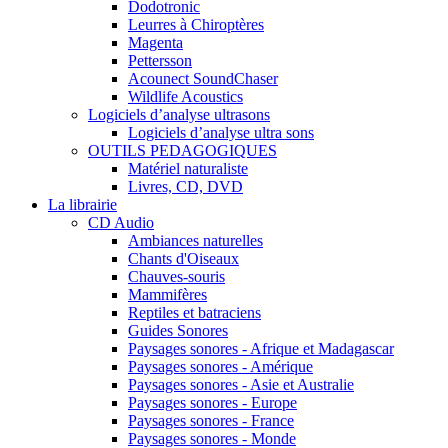
Dodotronic
Leurres à Chiroptères
Magenta
Pettersson
Acounect SoundChaser
Wildlife Acoustics
Logiciels d’analyse ultrasons
Logiciels d’analyse ultra sons
OUTILS PEDAGOGIQUES
Matériel naturaliste
Livres, CD, DVD
La librairie
CD Audio
Ambiances naturelles
Chants d'Oiseaux
Chauves-souris
Mammifères
Reptiles et batraciens
Guides Sonores
Paysages sonores - Afrique et Madagascar
Paysages sonores - Amérique
Paysages sonores - Asie et Australie
Paysages sonores - Europe
Paysages sonores - France
Paysages sonores - Monde