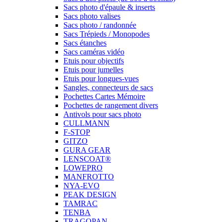
Sacs photo d'épaule & inserts
Sacs photo valises
Sacs photo / randonnée
Sacs Trépieds / Monopodes
Sacs étanches
Sacs caméras vidéo
Etuis pour objectifs
Etuis pour jumelles
Etuis pour longues-vues
Sangles, connecteurs de sacs
Pochettes Cartes Mémoire
Pochettes de rangement divers
Antivols pour sacs photo
CULLMANN
F-STOP
GITZO
GURA GEAR
LENSCOAT®
LOWEPRO
MANFROTTO
NYA-EVO
PEAK DESIGN
TAMRAC
TENBA
TRAGOPAN