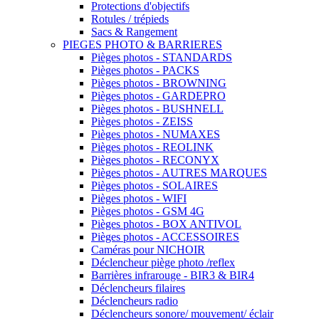
Protections d'objectifs
Rotules / trépieds
Sacs & Rangement
PIEGES PHOTO & BARRIERES
Pièges photos - STANDARDS
Pièges photos - PACKS
Pièges photos - BROWNING
Pièges photos - GARDEPRO
Pièges photos - BUSHNELL
Pièges photos - ZEISS
Pièges photos - NUMAXES
Pièges photos - REOLINK
Pièges photos - RECONYX
Pièges photos - AUTRES MARQUES
Pièges photos - SOLAIRES
Pièges photos - WIFI
Pièges photos - GSM 4G
Pièges photos - BOX ANTIVOL
Pièges photos - ACCESSOIRES
Caméras pour NICHOIR
Déclencheur piège photo /reflex
Barrières infrarouge - BIR3 & BIR4
Déclencheurs filaires
Déclencheurs radio
Déclencheurs sonore/ mouvement/ éclair