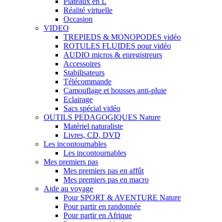
Plateaux en L
Réalité virtuelle
Occasion
VIDEO
TREPIEDS & MONOPODES vidéo
ROTULES FLUIDES pour vidéo
AUDIO micros & enregistreurs
Accessoires
Stabilisateurs
Télécommande
Camouflage et housses anti-pluie
Eclairage
Sacs spécial vidéo
OUTILS PEDAGOGIQUES Nature
Matériel naturaliste
Livres, CD, DVD
Les incontournables
Les incontournables
Mes premiers pas
Mes premiers pas en affût
Mes premiers pas en macro
Aide au voyage
Pour SPORT & AVENTURE Nature
Pour partir en randonnée
Pour partir en Afrique