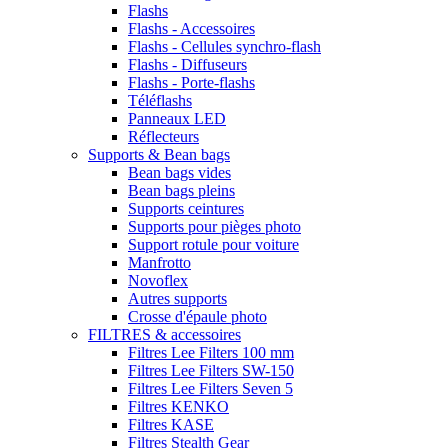
Flashs
Flashs - Accessoires
Flashs - Cellules synchro-flash
Flashs - Diffuseurs
Flashs - Porte-flashs
Téléflashs
Panneaux LED
Réflecteurs
Supports & Bean bags
Bean bags vides
Bean bags pleins
Supports ceintures
Supports pour pièges photo
Support rotule pour voiture
Manfrotto
Novoflex
Autres supports
Crosse d'épaule photo
FILTRES & accessoires
Filtres Lee Filters 100 mm
Filtres Lee Filters SW-150
Filtres Lee Filters Seven 5
Filtres KENKO
Filtres KASE
Filtres Stealth Gear