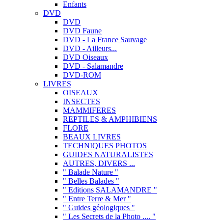
Enfants
DVD
DVD
DVD Faune
DVD - La France Sauvage
DVD - Ailleurs...
DVD Oiseaux
DVD - Salamandre
DVD-ROM
LIVRES
OISEAUX
INSECTES
MAMMIFERES
REPTILES & AMPHIBIENS
FLORE
BEAUX LIVRES
TECHNIQUES PHOTOS
GUIDES NATURALISTES
AUTRES, DIVERS ...
" Balade Nature "
" Belles Balades "
" Editions SALAMANDRE "
" Entre Terre & Mer "
" Guides géologiques "
" Les Secrets de la Photo .... "