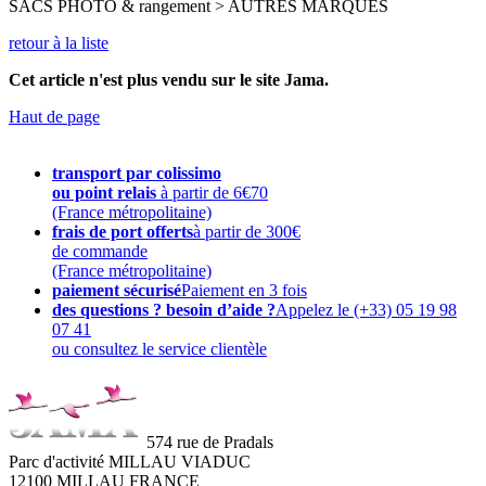
SACS PHOTO & rangement > AUTRES MARQUES
retour à la liste
Cet article n'est plus vendu sur le site Jama.
Haut de page
transport par colissimo
ou point relais
à partir de 6€70
(France métropolitaine)
frais de port offerts
à partir de 300€
de commande
(France métropolitaine)
paiement sécurisé
Paiement en 3 fois
des questions ? besoin d’aide ?
Appelez le (+33) 05 19 98
07 41
ou consultez le service clientèle
574 rue de Pradals
Parc d'activité MILLAU VIADUC
12100 MILLAU FRANCE