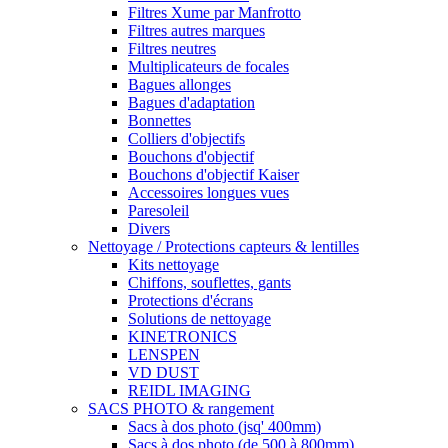
Filtres Xume par Manfrotto
Filtres autres marques
Filtres neutres
Multiplicateurs de focales
Bagues allonges
Bagues d'adaptation
Bonnettes
Colliers d'objectifs
Bouchons d'objectif
Bouchons d'objectif Kaiser
Accessoires longues vues
Paresoleil
Divers
Nettoyage / Protections capteurs & lentilles
Kits nettoyage
Chiffons, souflettes, gants
Protections d'écrans
Solutions de nettoyage
KINETRONICS
LENSPEN
VD DUST
REIDL IMAGING
SACS PHOTO & rangement
Sacs à dos photo (jsq' 400mm)
Sacs à dos photo (de 500 à 800mm)