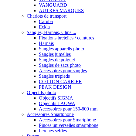
VANGUARD
AUTRES MARQUES
Chariots de transport
Caruba
Eckla
Sangles, Harnais, Clips ...
Fixations bretelles / ceintures
Harnais
Sangles appareils photo
Sangles jumelles
Sangles de poignet
Sangles de sacs photo
Accessoires pour sangles
Sangles trépieds
COTTON CARRIER
PEAK DESIGN
Objectifs photo
Objectifs SIGMA
Objectifs LAOWA
Accessoires pour 150-600 mm
Accessoires Smartphone
Accessoires pour Smartphone
Pinces universelles smartphone
Perches selfies