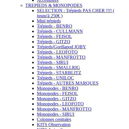
Accessoires
TREPIEDS & MONOPODES
SELECTION : Trépieds PAS CHER !!!! (
jusqu'à 250€ )
Mini trépieds
Trépieds - BENRO
Trépieds - CULLMANN
Trépieds - FEISOL
Trépieds - GITZO
Trépieds/Gorillapod JOBY
Trépieds - LEOFOTO
Trépieds - MANFROTTO
Trépieds - SIRUI
Trépieds - SMALLRIG
Trépieds - STARBLITZ
Trépieds - UNILOC
Trépieds - AUTRES MARQUES
Monopodes - BENRO
Monopodes - FEISOL
Monopodes - GITZO
Monopodes - LEOFOTO
Monopodes - MANFROTTO
Monopodes - SIRUI
Colonnes centrales
KITS Observation