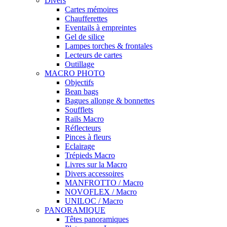
Divers
Cartes mémoires
Chaufferettes
Eventails à empreintes
Gel de silice
Lampes torches & frontales
Lecteurs de cartes
Outillage
MACRO PHOTO
Objectifs
Bean bags
Bagues allonge & bonnettes
Soufflets
Rails Macro
Réflecteurs
Pinces à fleurs
Eclairage
Trépieds Macro
Livres sur la Macro
Divers accessoires
MANFROTTO / Macro
NOVOFLEX / Macro
UNILOC / Macro
PANORAMIQUE
Têtes panoramiques