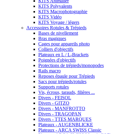
KITS Animalier
KITS Polyvalents
KITS Macrophotographie
KITS Vidéo
KITS Voyage / légers
Accessoires Rotules & Trépieds
Bases de nivellement
Bras magiques
Cages pour appareils photo
Colliers d'objectifs
Plateaux en L / L-Brackets
Poignées d'objectifs
Protections de trépieds/monopodes
Rails macro
Reposes épaule pour Trépieds
Sacs pour trépieds/rotules
Supports rotules
Vis, écrous, tarauds, filières ...
Divers - FEISOL
Divers - GITZO
Divers - MANFROTTO
Divers - TRAGOPAN
Divers - TTES MARQUES
Plateaux - AUGENBLICKE
Plateaux - ARCA SWISS Classic