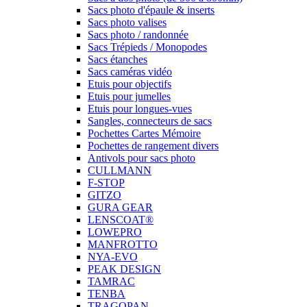
Sacs photo d'épaule & inserts
Sacs photo valises
Sacs photo / randonnée
Sacs Trépieds / Monopodes
Sacs étanches
Sacs caméras vidéo
Etuis pour objectifs
Etuis pour jumelles
Etuis pour longues-vues
Sangles, connecteurs de sacs
Pochettes Cartes Mémoire
Pochettes de rangement divers
Antivols pour sacs photo
CULLMANN
F-STOP
GITZO
GURA GEAR
LENSCOAT®
LOWEPRO
MANFROTTO
NYA-EVO
PEAK DESIGN
TAMRAC
TENBA
TRAGOPAN