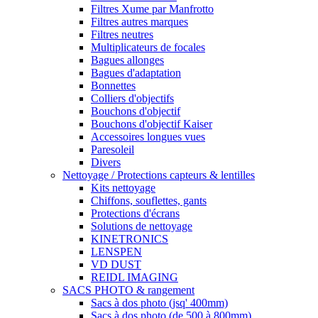
Filtres Xume par Manfrotto
Filtres autres marques
Filtres neutres
Multiplicateurs de focales
Bagues allonges
Bagues d'adaptation
Bonnettes
Colliers d'objectifs
Bouchons d'objectif
Bouchons d'objectif Kaiser
Accessoires longues vues
Paresoleil
Divers
Nettoyage / Protections capteurs & lentilles
Kits nettoyage
Chiffons, souflettes, gants
Protections d'écrans
Solutions de nettoyage
KINETRONICS
LENSPEN
VD DUST
REIDL IMAGING
SACS PHOTO & rangement
Sacs à dos photo (jsq' 400mm)
Sacs à dos photo (de 500 à 800mm)