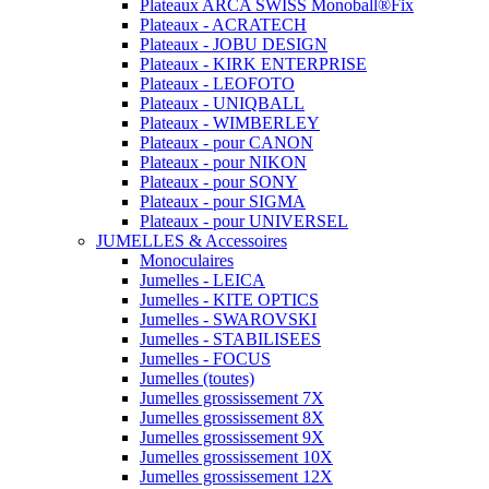
Plateaux ARCA SWISS Monoball®Fix
Plateaux - ACRATECH
Plateaux - JOBU DESIGN
Plateaux - KIRK ENTERPRISE
Plateaux - LEOFOTO
Plateaux - UNIQBALL
Plateaux - WIMBERLEY
Plateaux - pour CANON
Plateaux - pour NIKON
Plateaux - pour SONY
Plateaux - pour SIGMA
Plateaux - pour UNIVERSEL
JUMELLES & Accessoires
Monoculaires
Jumelles - LEICA
Jumelles - KITE OPTICS
Jumelles - SWAROVSKI
Jumelles - STABILISEES
Jumelles - FOCUS
Jumelles (toutes)
Jumelles grossissement 7X
Jumelles grossissement 8X
Jumelles grossissement 9X
Jumelles grossissement 10X
Jumelles grossissement 12X