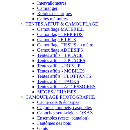
Intervallomètres
Camranger
Rotules électriques
Cartes mémoires
TENTES AFFUT & CAMOUFLAGE
Camouflage MATERIEL
Camouflage TREPIEDS
Camouflage FILETS
Camouflage TISSUS au mètre
Camouflage ADHESIFS
Tentes affûts - 1 PLACE
Tentes affûts - 2 PLACES
Tentes affûts - POP-UP
Tentes affûts - MOBILES
Tentes affûts - FLOTTANTS
Tentes affûts - PACKS
Tentes affûts - ACCESSOIRES
SIEGES / CHAISES
CAMOUFLAGE PHOTOGRAPHE
Cache-cols & écharpes
Cagoules, bonnets, casquettes
Capuches semi-rigides OXAZ
Ensembles (veste+pantalon)
Fantômes des bois
Gants