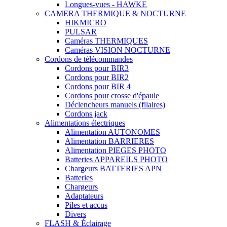
Longues-vues - HAWKE
CAMERA THERMIQUE & NOCTURNE
HIKMICRO
PULSAR
Caméras THERMIQUES
Caméras VISION NOCTURNE
Cordons de télécommandes
Cordons pour BIR3
Cordons pour BIR2
Cordons pour BIR 4
Cordons pour crosse d'épaule
Déclencheurs manuels (filaires)
Cordons jack
Alimentations électriques
Alimentation AUTONOMES
Alimentation BARRIERES
Alimentation PIEGES PHOTO
Batteries APPAREILS PHOTO
Chargeurs BATTERIES APN
Batteries
Chargeurs
Adaptateurs
Piles et accus
Divers
FLASH & Éclairage