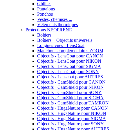
Ghillies
Pantalons
Ponchos
Vestes, chemises ...
Vêtements thermiques
Protections NEOPRENE
Boîtiers
Boîtiers + Objectifs universels
Longues-vues - LensCoat
Manchons complémentaires ZOOM
Objectifs - LensCoat pour CANON
Objectifs - LensCoat pour NIKON
Objectifs - LensCoat pour SIGMA
Objectifs - LensCoat pour SONY
Objectifs - Lenscoat pour AUTRES
Objectifs - CamShield pour CANON
Objectifs - CamShield pour NIKON
Objectifs - CamShield pour SONY
Objectifs - CamShield pour SIGMA
Objectifs - CamShield pour TAMRON
Objectifs - HugaNature pour CANON
Objectifs - HugaNature pour NIKON
Objectifs - HugaNature pour SIGMA
Objectifs - HugaNature pour SONY
Objectifs - HugaNature pour AUTRES