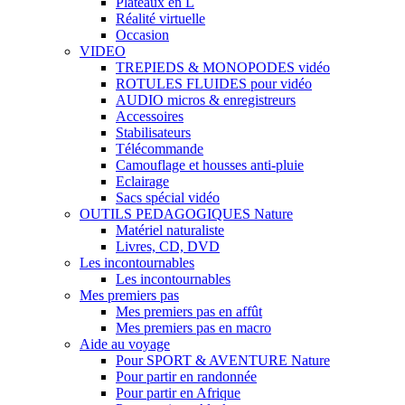
Plateaux en L
Réalité virtuelle
Occasion
VIDEO
TREPIEDS & MONOPODES vidéo
ROTULES FLUIDES pour vidéo
AUDIO micros & enregistreurs
Accessoires
Stabilisateurs
Télécommande
Camouflage et housses anti-pluie
Eclairage
Sacs spécial vidéo
OUTILS PEDAGOGIQUES Nature
Matériel naturaliste
Livres, CD, DVD
Les incontournables
Les incontournables
Mes premiers pas
Mes premiers pas en affût
Mes premiers pas en macro
Aide au voyage
Pour SPORT & AVENTURE Nature
Pour partir en randonnée
Pour partir en Afrique