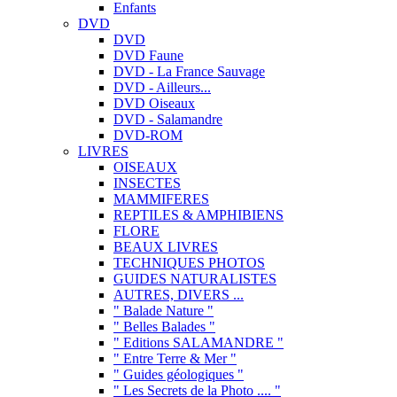
Enfants
DVD
DVD
DVD Faune
DVD - La France Sauvage
DVD - Ailleurs...
DVD Oiseaux
DVD - Salamandre
DVD-ROM
LIVRES
OISEAUX
INSECTES
MAMMIFERES
REPTILES & AMPHIBIENS
FLORE
BEAUX LIVRES
TECHNIQUES PHOTOS
GUIDES NATURALISTES
AUTRES, DIVERS ...
" Balade Nature "
" Belles Balades "
" Editions SALAMANDRE "
" Entre Terre & Mer "
" Guides géologiques "
" Les Secrets de la Photo .... "