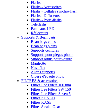
Flashs
Flashs - Accessoires
Flashs - Cellules synchro-flash
Flashs - Diffuseurs
Flashs - Porte-flashs
Téléflashs
Panneaux LED
Réflecteurs
Supports & Bean bags
Bean bags vides
Bean bags pleins
Supports ceintures
Supports pour pièges photo
Support rotule pour voiture
Manfrotto
Novoflex
Autres supports
Crosse d'épaule photo
FILTRES & accessoires
Filtres Lee Filters 100 mm
Filtres Lee Filters SW-150
Filtres Lee Filters Seven 5
Filtres KENKO
Filtres KASE
Filtres Stealth Gear