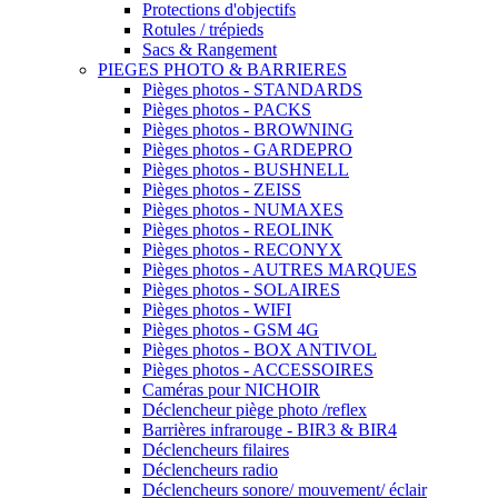
Protections d'objectifs
Rotules / trépieds
Sacs & Rangement
PIEGES PHOTO & BARRIERES
Pièges photos - STANDARDS
Pièges photos - PACKS
Pièges photos - BROWNING
Pièges photos - GARDEPRO
Pièges photos - BUSHNELL
Pièges photos - ZEISS
Pièges photos - NUMAXES
Pièges photos - REOLINK
Pièges photos - RECONYX
Pièges photos - AUTRES MARQUES
Pièges photos - SOLAIRES
Pièges photos - WIFI
Pièges photos - GSM 4G
Pièges photos - BOX ANTIVOL
Pièges photos - ACCESSOIRES
Caméras pour NICHOIR
Déclencheur piège photo /reflex
Barrières infrarouge - BIR3 & BIR4
Déclencheurs filaires
Déclencheurs radio
Déclencheurs sonore/ mouvement/ éclair