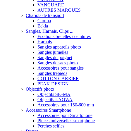
VANGUARD
AUTRES MARQUES
Chariots de transport
Caruba
Eckla
Sangles, Harnais, Clips ...
Fixations bretelles / ceintures
Harnais
Sangles appareils photo
Sangles jumelles
Sangles de poignet
Sangles de sacs photo
Accessoires pour sangles
Sangles trépieds
COTTON CARRIER
PEAK DESIGN
Objectifs photo
Objectifs SIGMA
Objectifs LAOWA
Accessoires pour 150-600 mm
Accessoires Smartphone
Accessoires pour Smartphone
Pinces universelles smartphone
Perches selfies