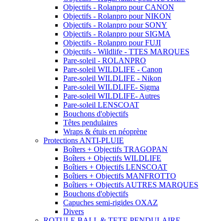
Objectifs - Rolanpro pour CANON
Objectifs - Rolanpro pour NIKON
Objectifs - Rolanpro pour SONY
Objectifs - Rolanpro pour SIGMA
Objectifs - Rolanpro pour FUJI
Objectifs - Wildlife - TTES MARQUES
Pare-soleil - ROLANPRO
Pare-soleil WILDLIFE - Canon
Pare-soleil WILDLIFE - Nikon
Pare-soleil WILDLIFE- Sigma
Pare-soleil WILDLIFE- Autres
Pare-soleil LENSCOAT
Bouchons d'objectifs
Têtes pendulaires
Wraps & étuis en néoprène
Protections ANTI-PLUIE
Boîters + Objectifs TRAGOPAN
Boîters + Objectifs WILDLIFE
Boîtiers + Objectifs LENSCOAT
Boîtiers + Objectifs MANFROTTO
Boîtiers + Objectifs AUTRES MARQUES
Bouchons d'objectifs
Capuches semi-rigides OXAZ
Divers
ROTULE BALL & TETE PENDULAIRE