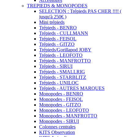
Accessoires
TREPIEDS & MONOPODES
SELECTION : Trépieds PAS CHER !!!! (
jusqu'à 250€ )
Mini trépieds
Trépieds - BENRO
Trépieds - CULLMANN
Trépieds - FEISOL
Trépieds - GITZO
Trépieds/Gorillapod JOBY
Trépieds - LEOFOTO
Trépieds - MANFROTTO
Trépieds - SIRUI
Trépieds - SMALLRIG
Trépieds - STARBLITZ
Trépieds - UNILOC
Trépieds - AUTRES MARQUES
Monopodes - BENRO
Monopodes - FEISOL
Monopodes - GITZO
Monopodes - LEOFOTO
Monopodes - MANFROTTO
Monopodes - SIRUI
Colonnes centrales
KITS Observation