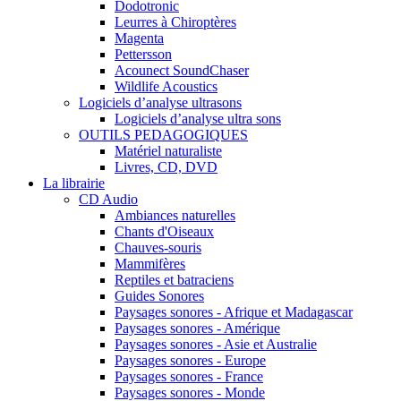
Dodotronic
Leurres à Chiroptères
Magenta
Pettersson
Acounect SoundChaser
Wildlife Acoustics
Logiciels d’analyse ultrasons
Logiciels d’analyse ultra sons
OUTILS PEDAGOGIQUES
Matériel naturaliste
Livres, CD, DVD
La librairie
CD Audio
Ambiances naturelles
Chants d'Oiseaux
Chauves-souris
Mammifères
Reptiles et batraciens
Guides Sonores
Paysages sonores - Afrique et Madagascar
Paysages sonores - Amérique
Paysages sonores - Asie et Australie
Paysages sonores - Europe
Paysages sonores - France
Paysages sonores - Monde