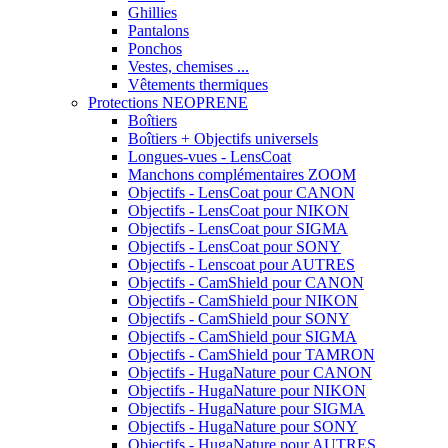
Ghillies
Pantalons
Ponchos
Vestes, chemises ...
Vêtements thermiques
Protections NEOPRENE
Boîtiers
Boîtiers + Objectifs universels
Longues-vues - LensCoat
Manchons complémentaires ZOOM
Objectifs - LensCoat pour CANON
Objectifs - LensCoat pour NIKON
Objectifs - LensCoat pour SIGMA
Objectifs - LensCoat pour SONY
Objectifs - Lenscoat pour AUTRES
Objectifs - CamShield pour CANON
Objectifs - CamShield pour NIKON
Objectifs - CamShield pour SONY
Objectifs - CamShield pour SIGMA
Objectifs - CamShield pour TAMRON
Objectifs - HugaNature pour CANON
Objectifs - HugaNature pour NIKON
Objectifs - HugaNature pour SIGMA
Objectifs - HugaNature pour SONY
Objectifs - HugaNature pour AUTRES