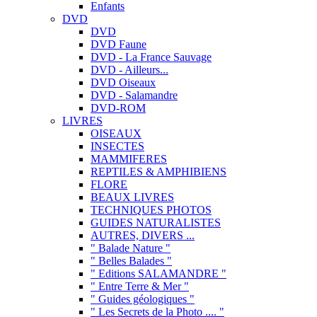
Enfants
DVD
DVD
DVD Faune
DVD - La France Sauvage
DVD - Ailleurs...
DVD Oiseaux
DVD - Salamandre
DVD-ROM
LIVRES
OISEAUX
INSECTES
MAMMIFERES
REPTILES & AMPHIBIENS
FLORE
BEAUX LIVRES
TECHNIQUES PHOTOS
GUIDES NATURALISTES
AUTRES, DIVERS ...
" Balade Nature "
" Belles Balades "
" Editions SALAMANDRE "
" Entre Terre & Mer "
" Guides géologiques "
" Les Secrets de la Photo .... "