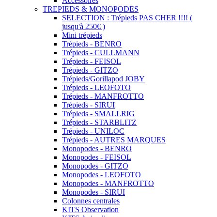
Accessoires
TREPIEDS & MONOPODES
SELECTION : Trépieds PAS CHER !!!! (
jusqu'à 250€ )
Mini trépieds
Trépieds - BENRO
Trépieds - CULLMANN
Trépieds - FEISOL
Trépieds - GITZO
Trépieds/Gorillapod JOBY
Trépieds - LEOFOTO
Trépieds - MANFROTTO
Trépieds - SIRUI
Trépieds - SMALLRIG
Trépieds - STARBLITZ
Trépieds - UNILOC
Trépieds - AUTRES MARQUES
Monopodes - BENRO
Monopodes - FEISOL
Monopodes - GITZO
Monopodes - LEOFOTO
Monopodes - MANFROTTO
Monopodes - SIRUI
Colonnes centrales
KITS Observation