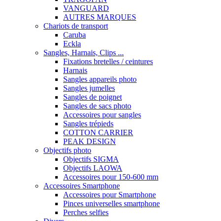
VANGUARD
AUTRES MARQUES
Chariots de transport
Caruba
Eckla
Sangles, Harnais, Clips ...
Fixations bretelles / ceintures
Harnais
Sangles appareils photo
Sangles jumelles
Sangles de poignet
Sangles de sacs photo
Accessoires pour sangles
Sangles trépieds
COTTON CARRIER
PEAK DESIGN
Objectifs photo
Objectifs SIGMA
Objectifs LAOWA
Accessoires pour 150-600 mm
Accessoires Smartphone
Accessoires pour Smartphone
Pinces universelles smartphone
Perches selfies