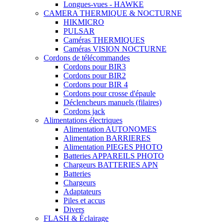
Longues-vues - HAWKE
CAMERA THERMIQUE & NOCTURNE
HIKMICRO
PULSAR
Caméras THERMIQUES
Caméras VISION NOCTURNE
Cordons de télécommandes
Cordons pour BIR3
Cordons pour BIR2
Cordons pour BIR 4
Cordons pour crosse d'épaule
Déclencheurs manuels (filaires)
Cordons jack
Alimentations électriques
Alimentation AUTONOMES
Alimentation BARRIERES
Alimentation PIEGES PHOTO
Batteries APPAREILS PHOTO
Chargeurs BATTERIES APN
Batteries
Chargeurs
Adaptateurs
Piles et accus
Divers
FLASH & Éclairage