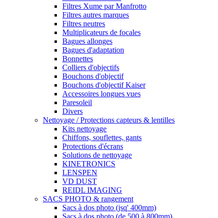
Filtres Xume par Manfrotto
Filtres autres marques
Filtres neutres
Multiplicateurs de focales
Bagues allonges
Bagues d'adaptation
Bonnettes
Colliers d'objectifs
Bouchons d'objectif
Bouchons d'objectif Kaiser
Accessoires longues vues
Paresoleil
Divers
Nettoyage / Protections capteurs & lentilles
Kits nettoyage
Chiffons, souflettes, gants
Protections d'écrans
Solutions de nettoyage
KINETRONICS
LENSPEN
VD DUST
REIDL IMAGING
SACS PHOTO & rangement
Sacs à dos photo (jsq' 400mm)
Sacs à dos photo (de 500 à 800mm)