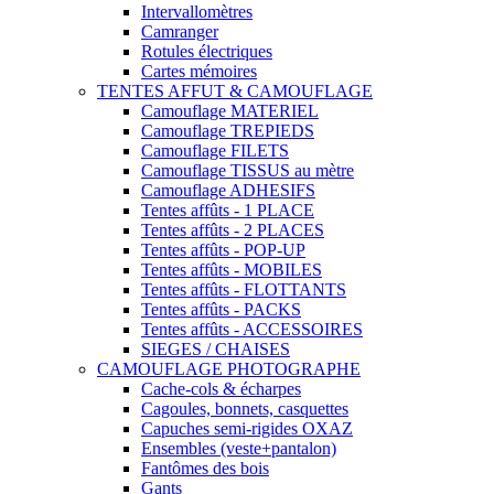
Intervallomètres
Camranger
Rotules électriques
Cartes mémoires
TENTES AFFUT & CAMOUFLAGE
Camouflage MATERIEL
Camouflage TREPIEDS
Camouflage FILETS
Camouflage TISSUS au mètre
Camouflage ADHESIFS
Tentes affûts - 1 PLACE
Tentes affûts - 2 PLACES
Tentes affûts - POP-UP
Tentes affûts - MOBILES
Tentes affûts - FLOTTANTS
Tentes affûts - PACKS
Tentes affûts - ACCESSOIRES
SIEGES / CHAISES
CAMOUFLAGE PHOTOGRAPHE
Cache-cols & écharpes
Cagoules, bonnets, casquettes
Capuches semi-rigides OXAZ
Ensembles (veste+pantalon)
Fantômes des bois
Gants