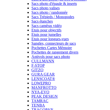
Sacs photo d'épaule & inserts
Sacs photo valises
Sacs photo / randonnée
Sacs Trépieds / Monopodes
Sacs étanches
Sacs caméras vidéo
Etuis pour objectifs
Etuis pour jumelles
Etuis pour longues-vues
Sangles, connecteurs de sacs
Pochettes Cartes Mémoire
Pochettes de rangement divers
Antivols pour sacs photo
CULLMANN
F-STOP
GITZO
GURA GEAR
LENSCOAT®
LOWEPRO
MANFROTTO
NYA-EVO
PEAK DESIGN
TAMRAC
TENBA
TRAGOPAN