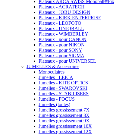
Plateaux ARCA SWISS Monoball®Fix
Plateaux - ACRATECH
Plateaux - JOBU DESIGN
Plateaux - KIRK ENTERPRISE
Plateaux - LEOFOTO
Plateaux - UNIQBALL
Plateaux - WIMBERLEY
Plateaux - pour CANON
Plateaux - pour NIKON
Plateaux - pour SONY
Plateaux - pour SIGMA
Plateaux - pour UNIVERSEL
JUMELLES & Accessoires
Monoculaires
Jumelles - LEICA
Jumelles - KITE OPTICS
Jumelles - SWAROVSKI
Jumelles - STABILISEES
Jumelles - FOCUS
Jumelles (toutes)
Jumelles grossissement 7X
Jumelles grossissement 8X
Jumelles grossissement 9X
Jumelles grossissement 10X
Jumelles grossissement 12X