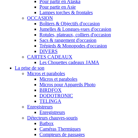
Pour partir en Alaska
Pour partir en Asie
Lampes torches & frontales
OCCASION
Boîtiers & Objectifs d'occasion
Jumelles & Longues-vues d'occasion
Rotules, plateaux, colliers d'occasion
Sacs & rangement d'occasion
Trépieds & Monopodes d'occasion
DIVERS
CARTES CADEAUX
Les Chouettes cadeaux JAMA
La prise de son
Micros et paraboles
Micros et paraboles
Micros pour Appareils Photo
BIRDFOX
DODOTRONIC
TELINGA
Enregistreurs
Enregistreurs
Détecteurs chauves-souris
Batbox
Caméras Thermiques
Compteurs de passages