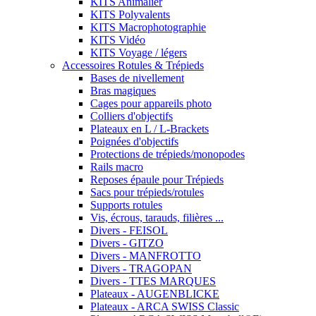
KITS Animalier
KITS Polyvalents
KITS Macrophotographie
KITS Vidéo
KITS Voyage / légers
Accessoires Rotules & Trépieds
Bases de nivellement
Bras magiques
Cages pour appareils photo
Colliers d'objectifs
Plateaux en L / L-Brackets
Poignées d'objectifs
Protections de trépieds/monopodes
Rails macro
Reposes épaule pour Trépieds
Sacs pour trépieds/rotules
Supports rotules
Vis, écrous, tarauds, filières ...
Divers - FEISOL
Divers - GITZO
Divers - MANFROTTO
Divers - TRAGOPAN
Divers - TTES MARQUES
Plateaux - AUGENBLICKE
Plateaux - ARCA SWISS Classic