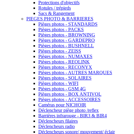
Protections d'objectifs
Rotules / trépieds
Sacs & Rangement
PIEGES PHOTO & BARRIERES
Pièges photos - STANDARDS
Pièges photos - PACKS
Pièges photos - BROWNING
Pièges photos - GARDEPRO
Pièges photos - BUSHNELL
Pièges photos - ZEISS
Pièges photos - NUMAXES
Pièges photos - REOLINK
Pièges photos - RECONYX
Pièges photos - AUTRES MARQUES
Pièges photos - SOLAIRES
Pièges photos - WIFI
Pièges photos - GSM 4G
Pièges photos - BOX ANTIVOL
Pièges photos - ACCESSOIRES
Caméras pour NICHOIR
Déclencheur piège photo /reflex
Barrières infrarouge - BIR3 & BIR4
Déclencheurs filaires
Déclencheurs radio
Déclencheurs sonore/ mouvement/ éclair