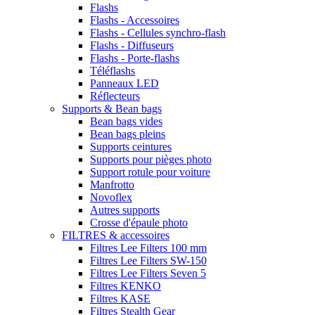
Flashs
Flashs - Accessoires
Flashs - Cellules synchro-flash
Flashs - Diffuseurs
Flashs - Porte-flashs
Téléflashs
Panneaux LED
Réflecteurs
Supports & Bean bags
Bean bags vides
Bean bags pleins
Supports ceintures
Supports pour pièges photo
Support rotule pour voiture
Manfrotto
Novoflex
Autres supports
Crosse d'épaule photo
FILTRES & accessoires
Filtres Lee Filters 100 mm
Filtres Lee Filters SW-150
Filtres Lee Filters Seven 5
Filtres KENKO
Filtres KASE
Filtres Stealth Gear