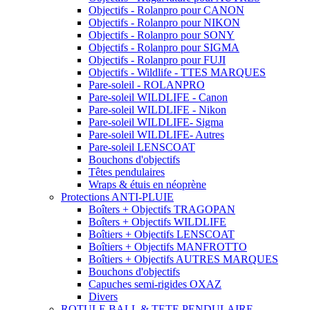
Objectifs - Rolanpro pour CANON
Objectifs - Rolanpro pour NIKON
Objectifs - Rolanpro pour SONY
Objectifs - Rolanpro pour SIGMA
Objectifs - Rolanpro pour FUJI
Objectifs - Wildlife - TTES MARQUES
Pare-soleil - ROLANPRO
Pare-soleil WILDLIFE - Canon
Pare-soleil WILDLIFE - Nikon
Pare-soleil WILDLIFE- Sigma
Pare-soleil WILDLIFE- Autres
Pare-soleil LENSCOAT
Bouchons d'objectifs
Têtes pendulaires
Wraps & étuis en néoprène
Protections ANTI-PLUIE
Boîters + Objectifs TRAGOPAN
Boîters + Objectifs WILDLIFE
Boîtiers + Objectifs LENSCOAT
Boîtiers + Objectifs MANFROTTO
Boîtiers + Objectifs AUTRES MARQUES
Bouchons d'objectifs
Capuches semi-rigides OXAZ
Divers
ROTULE BALL & TETE PENDULAIRE