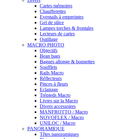
Divers
Cartes mémoires
Chaufferettes
Eventails à empreintes
Gel de silice
Lampes torches & frontales
Lecteurs de cartes
Outillage
MACRO PHOTO
Objectifs
Bean bags
Bagues allonge & bonnettes
Soufflets
Rails Macro
Réflecteurs
Pinces à fleurs
Eclairage
Trépieds Macro
Livres sur la Macro
Divers accessoires
MANFROTTO / Macro
NOVOFLEX / Macro
UNILOC / Macro
PANORAMIQUE
Têtes panoramiques