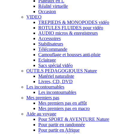
Plateaux en L
Réalité virtuelle
Occasion
VIDEO
TREPIEDS & MONOPODES vidéo
ROTULES FLUIDES pour vidéo
AUDIO micros & enregistreurs
Accessoires
Stabilisateurs
Télécommande
Camouflage et housses anti-pluie
Eclairage
Sacs spécial vidéo
OUTILS PEDAGOGIQUES Nature
Matériel naturaliste
Livres, CD, DVD
Les incontournables
Les incontournables
Mes premiers pas
Mes premiers pas en affût
Mes premiers pas en macro
Aide au voyage
Pour SPORT & AVENTURE Nature
Pour partir en randonnée
Pour partir en Afrique