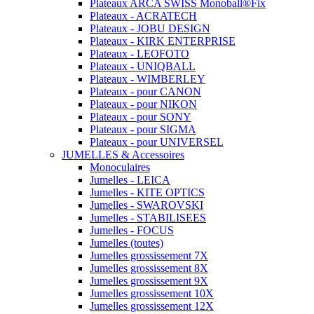
Plateaux ARCA SWISS Monoball®Fix
Plateaux - ACRATECH
Plateaux - JOBU DESIGN
Plateaux - KIRK ENTERPRISE
Plateaux - LEOFOTO
Plateaux - UNIQBALL
Plateaux - WIMBERLEY
Plateaux - pour CANON
Plateaux - pour NIKON
Plateaux - pour SONY
Plateaux - pour SIGMA
Plateaux - pour UNIVERSEL
JUMELLES & Accessoires
Monoculaires
Jumelles - LEICA
Jumelles - KITE OPTICS
Jumelles - SWAROVSKI
Jumelles - STABILISEES
Jumelles - FOCUS
Jumelles (toutes)
Jumelles grossissement 7X
Jumelles grossissement 8X
Jumelles grossissement 9X
Jumelles grossissement 10X
Jumelles grossissement 12X