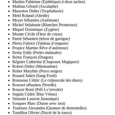
Martins Fabienne (Epithèques à deux taches)
Mathias Gérard (Ascalaphe)
Maussion Didier (Trophallaxie)
Mehl Roland (Abeille)
Meyer Sébastien (Anémone)
Michel Stéphanie (Blanches Promesses)
Miquel Dominique (Zygène)
Moutte Cécile (Fleur de coton)
Pareti Sébastien (trésor de garrigue)
Pierru Fabrice (Tableau d’empuse)
Propice Martine Rêve d’anémone)
Remy Eddy (Perles matinales)
Remy François (Dragon)
Régnier Catherine (Chapeaux Magiques)
Robert Didier (Minimaliste)
Roher Maryline (Perce neiges)
Rouard Julien (Sang Froid)
Rousseau Cédric (Le crépuscule des dieux)
Rousset sébastien (Needle)
Rouyer René (Prêt à s’envoler)
Seguin Cédric Blue Vénus)
Simonin Laurent Jurassique)
Souques Marc (Danse avec moi)
Toulouse Alexandra (Quatuor de demoiselles)
Tourillon Olivier (Nacré de la ronce)