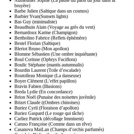
Aumeunier Sophie (La pause du paon du jour dans la
bruyère)
Barbe Julien (Saltique dans un cosmos)
Barbier Yvan(Sunsets lights)
Bas Guy (minimaliste)
Beaudhuin Alain (Voyage au grès du vent)
Bernardoux Karine (Champigon)
Bertholino Fabrice (Reflets éphèmère)
Bestel Florian (Saltique)
Bleriot Bruno (Mon apollon)
Blomme Sébastien (Une ombre inquiétante)
Boul Corinne (Ophrys Fuciflora)
Boulic Stéphane (mantis autumnalis)
Bourdin Laurent (Toile d’escalade)
Boutolleau Monique (La danseuse)
Boyer Clément (L’effet papillon)
Bravin Fabien (Illusions)
Breda Lydie (En concordance)
Brion Noël (Punaise des noisettes juvènile)
Brizet Claude ((Ombres chinoises)
Buriez Cyril (Floraison d’apollon)
Buriez Gaspard (Le rouge qui tâche)
Carliez Patrick (décollage Imminent)
Caruso Françoise (Comme dans un rêve)
Casanova MaiLan (Champs d’orchis parfumés)