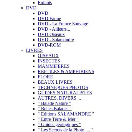
Enfants
DVD
DVD
DVD Faune
DVD - La France Sauvage
DVD - Ailleurs...
DVD Oiseaux
DVD - Salamandre
DVD-ROM
LIVRES
OISEAUX
INSECTES
MAMMIFERES
REPTILES & AMPHIBIENS
FLORE
BEAUX LIVRES
TECHNIQUES PHOTOS
GUIDES NATURALISTES
AUTRES, DIVERS ...
" Balade Nature "
" Belles Balades "
" Editions SALAMANDRE "
" Entre Terre & Mer "
" Guides géologiques "
" Les Secrets de la Photo .... "