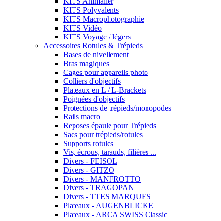
KITS Animalier
KITS Polyvalents
KITS Macrophotographie
KITS Vidéo
KITS Voyage / légers
Accessoires Rotules & Trépieds
Bases de nivellement
Bras magiques
Cages pour appareils photo
Colliers d'objectifs
Plateaux en L / L-Brackets
Poignées d'objectifs
Protections de trépieds/monopodes
Rails macro
Reposes épaule pour Trépieds
Sacs pour trépieds/rotules
Supports rotules
Vis, écrous, tarauds, filières ...
Divers - FEISOL
Divers - GITZO
Divers - MANFROTTO
Divers - TRAGOPAN
Divers - TTES MARQUES
Plateaux - AUGENBLICKE
Plateaux - ARCA SWISS Classic