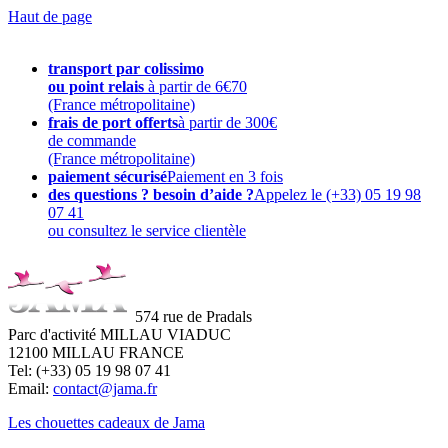
Haut de page
transport par colissimo
ou point relais
à partir de 6€70
(France métropolitaine)
frais de port offerts
à partir de 300€
de commande
(France métropolitaine)
paiement sécurisé
Paiement en 3 fois
des questions ? besoin d’aide ?
Appelez le (+33) 05 19 98
07 41
ou consultez le service clientèle
574 rue de Pradals
Parc d'activité MILLAU VIADUC
12100 MILLAU FRANCE
Tel: (+33) 05 19 98 07 41
Email:
contact@jama.fr
Les chouettes cadeaux de Jama