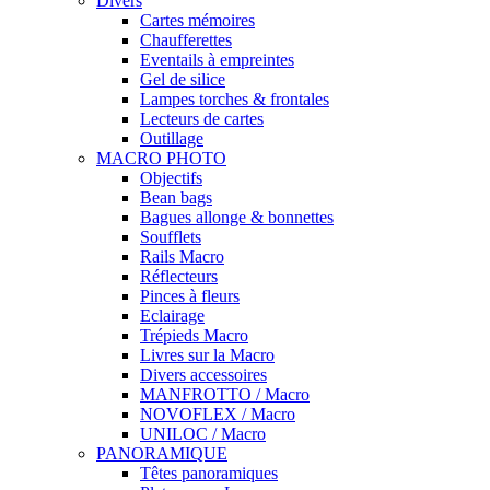
Divers
Cartes mémoires
Chaufferettes
Eventails à empreintes
Gel de silice
Lampes torches & frontales
Lecteurs de cartes
Outillage
MACRO PHOTO
Objectifs
Bean bags
Bagues allonge & bonnettes
Soufflets
Rails Macro
Réflecteurs
Pinces à fleurs
Eclairage
Trépieds Macro
Livres sur la Macro
Divers accessoires
MANFROTTO / Macro
NOVOFLEX / Macro
UNILOC / Macro
PANORAMIQUE
Têtes panoramiques