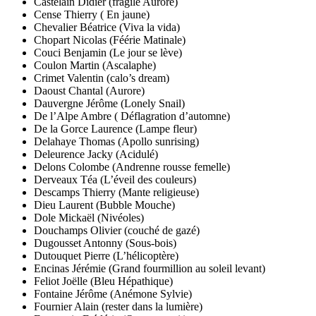
Castelain Didier (fragile Aurore)
Cense Thierry ( En jaune)
Chevalier Béatrice (Viva la vida)
Chopart Nicolas (Féérie Matinale)
Couci Benjamin (Le jour se lève)
Coulon Martin (Ascalaphe)
Crimet Valentin (calo’s dream)
Daoust Chantal (Aurore)
Dauvergne Jérôme (Lonely Snail)
De l’Alpe Ambre ( Déflagration d’automne)
De la Gorce Laurence (Lampe fleur)
Delahaye Thomas (Apollo sunrising)
Deleurence Jacky (Acidulé)
Delons Colombe (Andrenne rousse femelle)
Derveaux Téa (L’éveil des couleurs)
Descamps Thierry (Mante religieuse)
Dieu Laurent (Bubble Mouche)
Dole Mickaël (Nivéoles)
Douchamps Olivier (couché de gazé)
Dugousset Antonny (Sous-bois)
Dutouquet Pierre (L’hélicoptère)
Encinas Jérémie (Grand fourmillion au soleil levant)
Feliot Joëlle (Bleu Hépathique)
Fontaine Jérôme (Anémone Sylvie)
Fournier Alain (rester dans la lumière)