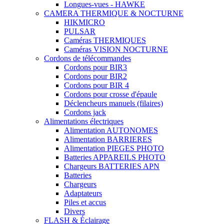
Longues-vues - HAWKE
CAMERA THERMIQUE & NOCTURNE
HIKMICRO
PULSAR
Caméras THERMIQUES
Caméras VISION NOCTURNE
Cordons de télécommandes
Cordons pour BIR3
Cordons pour BIR2
Cordons pour BIR 4
Cordons pour crosse d'épaule
Déclencheurs manuels (filaires)
Cordons jack
Alimentations électriques
Alimentation AUTONOMES
Alimentation BARRIERES
Alimentation PIEGES PHOTO
Batteries APPAREILS PHOTO
Chargeurs BATTERIES APN
Batteries
Chargeurs
Adaptateurs
Piles et accus
Divers
FLASH & Éclairage