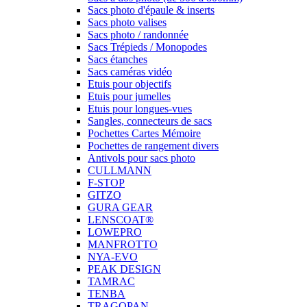
Sacs photo d'épaule & inserts
Sacs photo valises
Sacs photo / randonnée
Sacs Trépieds / Monopodes
Sacs étanches
Sacs caméras vidéo
Etuis pour objectifs
Etuis pour jumelles
Etuis pour longues-vues
Sangles, connecteurs de sacs
Pochettes Cartes Mémoire
Pochettes de rangement divers
Antivols pour sacs photo
CULLMANN
F-STOP
GITZO
GURA GEAR
LENSCOAT®
LOWEPRO
MANFROTTO
NYA-EVO
PEAK DESIGN
TAMRAC
TENBA
TRAGOPAN