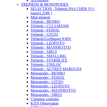
Accessoires
TREPIEDS & MONOPODES
SELECTION : Trépieds PAS CHER !!!! (
jusqu'à 250€ )
Mini trépieds
Trépieds - BENRO
Trépieds - CULLMANN
Trépieds - FEISOL
Trépieds - GITZO
Trépieds/Gorillapod JOBY
Trépieds - LEOFOTO
Trépieds - MANFROTTO
Trépieds - SIRUI
Trépieds - SMALLRIG
Trépieds - STARBLITZ
Trépieds - UNILOC
Trépieds - AUTRES MARQUES
Monopodes - BENRO
Monopodes - FEISOL
Monopodes - GITZO
Monopodes - LEOFOTO
Monopodes - MANFROTTO
Monopodes - SIRUI
Colonnes centrales
KITS Observation