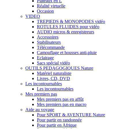
Plateaux en L
Réalité virtuelle
Occasion
VIDEO
TREPIEDS & MONOPODES vidéo
ROTULES FLUIDES pour vidéo
AUDIO micros & enregistreurs
Accessoires
Stabilisateurs
Télécommande
Camouflage et housses anti-pluie
Eclairage
Sacs spécial vidéo
OUTILS PEDAGOGIQUES Nature
Matériel naturaliste
Livres, CD, DVD
Les incontournables
Les incontournables
Mes premiers pas
Mes premiers pas en affût
Mes premiers pas en macro
Aide au voyage
Pour SPORT & AVENTURE Nature
Pour partir en randonnée
Pour partir en Afrique