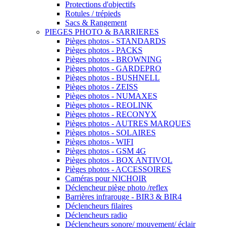
Protections d'objectifs
Rotules / trépieds
Sacs & Rangement
PIEGES PHOTO & BARRIERES
Pièges photos - STANDARDS
Pièges photos - PACKS
Pièges photos - BROWNING
Pièges photos - GARDEPRO
Pièges photos - BUSHNELL
Pièges photos - ZEISS
Pièges photos - NUMAXES
Pièges photos - REOLINK
Pièges photos - RECONYX
Pièges photos - AUTRES MARQUES
Pièges photos - SOLAIRES
Pièges photos - WIFI
Pièges photos - GSM 4G
Pièges photos - BOX ANTIVOL
Pièges photos - ACCESSOIRES
Caméras pour NICHOIR
Déclencheur piège photo /reflex
Barrières infrarouge - BIR3 & BIR4
Déclencheurs filaires
Déclencheurs radio
Déclencheurs sonore/ mouvement/ éclair