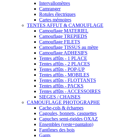
Intervallomètres
Camranger
Rotules électriques
Cartes mémoires
TENTES AFFUT & CAMOUFLAGE
Camouflage MATERIEL
Camouflage TREPIEDS
Camouflage FILETS
Camouflage TISSUS au mètre
Camouflage ADHESIFS
Tentes affûts - 1 PLACE
Tentes affûts - 2 PLACES
Tentes affûts - POP-UP
Tentes affûts - MOBILES
Tentes affûts - FLOTTANTS
Tentes affûts - PACKS
Tentes affûts - ACCESSOIRES
SIEGES / CHAISES
CAMOUFLAGE PHOTOGRAPHE
Cache-cols & écharpes
Cagoules, bonnets, casquettes
Capuches semi-rigides OXAZ
Ensembles (veste+pantalon)
Fantômes des bois
Gants