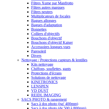
Filtres Xume par Manfrotto
Filtres autres marques
Filtres neutres
Multiplicateurs de focales
Bagues allonges
Bagues d'adaptation
Bonnettes
Colliers d'objectifs
Bouchons d'objectif
Bouchons d'objectif Kaiser
Accessoires longues vues
Paresoleil
Divers
Nettoyage / Protections capteurs & lentilles
Kits nettoyage
Chiffons, souflettes, gants
Protections d'écrans
Solutions de nettoyage
KINETRONICS
LENSPEN
VD DUST
REIDL IMAGING
SACS PHOTO & rangement
Sacs à dos photo (jsq' 400mm)
Sacs à dos photo (de 500 à 800mm)