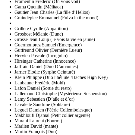
Fromentin Frédéric (On vous voit)
Gama Quentin (Mélitaea)
Gautier Jean-Charles (La fille d’Helios)
Graindépice Emmanuel (Fulva in the mood)
Grillere Cyrille (Apparition)
Grosbost Mélanie (Dune)
Grosse Jean-Loup (Je vois la vie en jaune)
Guermonprez Samuel (Emergence)
Gutfreund Olivier (Dernière Lueur)
Hervieu Pascale (Incognito)
Hirsinger Catherine (Innocence)
Jaffrain Daniel (Duo D’amanites)
Jarrier Elodie (Syrphe Ceinturé)
Klein Philippe (Duo libéllule 4 taches High Key)
Laubaune Frédéric (Mold)
Lafon Daniel (Sortie du resto)
Lallemand Christophe (Mystérieuse Suspension)
Lamy Sebastien (D’aile et d’or)
Lavalette Sandrine (Solitaire)
Leguel Damien (Féérie Collembolesque)
Makhloufi Djamal (Petit collier argenté)
Marani Laurent (Fourmi)
Marlien David (mante)
Martin François (Duo)