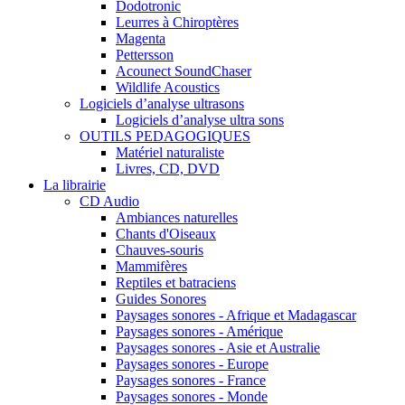
Dodotronic
Leurres à Chiroptères
Magenta
Pettersson
Acounect SoundChaser
Wildlife Acoustics
Logiciels d’analyse ultrasons
Logiciels d’analyse ultra sons
OUTILS PEDAGOGIQUES
Matériel naturaliste
Livres, CD, DVD
La librairie
CD Audio
Ambiances naturelles
Chants d'Oiseaux
Chauves-souris
Mammifères
Reptiles et batraciens
Guides Sonores
Paysages sonores - Afrique et Madagascar
Paysages sonores - Amérique
Paysages sonores - Asie et Australie
Paysages sonores - Europe
Paysages sonores - France
Paysages sonores - Monde