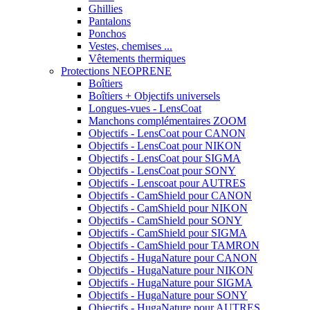
Ghillies
Pantalons
Ponchos
Vestes, chemises ...
Vêtements thermiques
Protections NEOPRENE
Boîtiers
Boîtiers + Objectifs universels
Longues-vues - LensCoat
Manchons complémentaires ZOOM
Objectifs - LensCoat pour CANON
Objectifs - LensCoat pour NIKON
Objectifs - LensCoat pour SIGMA
Objectifs - LensCoat pour SONY
Objectifs - Lenscoat pour AUTRES
Objectifs - CamShield pour CANON
Objectifs - CamShield pour NIKON
Objectifs - CamShield pour SONY
Objectifs - CamShield pour SIGMA
Objectifs - CamShield pour TAMRON
Objectifs - HugaNature pour CANON
Objectifs - HugaNature pour NIKON
Objectifs - HugaNature pour SIGMA
Objectifs - HugaNature pour SONY
Objectifs - HugaNature pour AUTRES