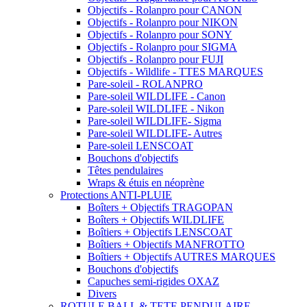
Objectifs - Rolanpro pour CANON
Objectifs - Rolanpro pour NIKON
Objectifs - Rolanpro pour SONY
Objectifs - Rolanpro pour SIGMA
Objectifs - Rolanpro pour FUJI
Objectifs - Wildlife - TTES MARQUES
Pare-soleil - ROLANPRO
Pare-soleil WILDLIFE - Canon
Pare-soleil WILDLIFE - Nikon
Pare-soleil WILDLIFE- Sigma
Pare-soleil WILDLIFE- Autres
Pare-soleil LENSCOAT
Bouchons d'objectifs
Têtes pendulaires
Wraps & étuis en néoprène
Protections ANTI-PLUIE
Boîters + Objectifs TRAGOPAN
Boîters + Objectifs WILDLIFE
Boîtiers + Objectifs LENSCOAT
Boîtiers + Objectifs MANFROTTO
Boîtiers + Objectifs AUTRES MARQUES
Bouchons d'objectifs
Capuches semi-rigides OXAZ
Divers
ROTULE BALL & TETE PENDULAIRE