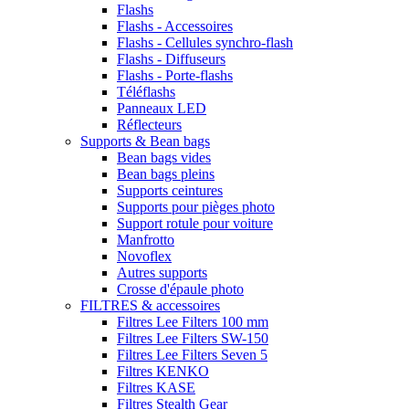
Flashs
Flashs - Accessoires
Flashs - Cellules synchro-flash
Flashs - Diffuseurs
Flashs - Porte-flashs
Téléflashs
Panneaux LED
Réflecteurs
Supports & Bean bags
Bean bags vides
Bean bags pleins
Supports ceintures
Supports pour pièges photo
Support rotule pour voiture
Manfrotto
Novoflex
Autres supports
Crosse d'épaule photo
FILTRES & accessoires
Filtres Lee Filters 100 mm
Filtres Lee Filters SW-150
Filtres Lee Filters Seven 5
Filtres KENKO
Filtres KASE
Filtres Stealth Gear