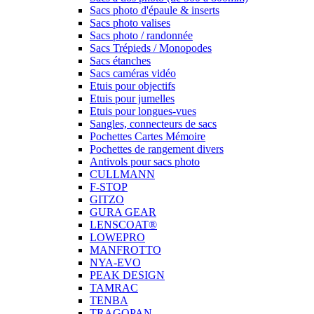
Sacs photo d'épaule & inserts
Sacs photo valises
Sacs photo / randonnée
Sacs Trépieds / Monopodes
Sacs étanches
Sacs caméras vidéo
Etuis pour objectifs
Etuis pour jumelles
Etuis pour longues-vues
Sangles, connecteurs de sacs
Pochettes Cartes Mémoire
Pochettes de rangement divers
Antivols pour sacs photo
CULLMANN
F-STOP
GITZO
GURA GEAR
LENSCOAT®
LOWEPRO
MANFROTTO
NYA-EVO
PEAK DESIGN
TAMRAC
TENBA
TRAGOPAN