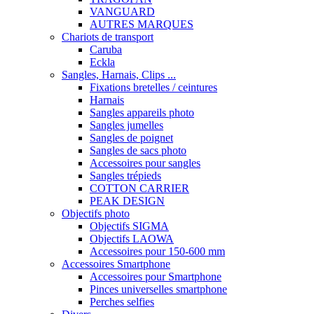
VANGUARD
AUTRES MARQUES
Chariots de transport
Caruba
Eckla
Sangles, Harnais, Clips ...
Fixations bretelles / ceintures
Harnais
Sangles appareils photo
Sangles jumelles
Sangles de poignet
Sangles de sacs photo
Accessoires pour sangles
Sangles trépieds
COTTON CARRIER
PEAK DESIGN
Objectifs photo
Objectifs SIGMA
Objectifs LAOWA
Accessoires pour 150-600 mm
Accessoires Smartphone
Accessoires pour Smartphone
Pinces universelles smartphone
Perches selfies