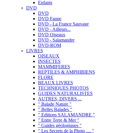
Enfants
DVD
DVD
DVD Faune
DVD - La France Sauvage
DVD - Ailleurs...
DVD Oiseaux
DVD - Salamandre
DVD-ROM
LIVRES
OISEAUX
INSECTES
MAMMIFERES
REPTILES & AMPHIBIENS
FLORE
BEAUX LIVRES
TECHNIQUES PHOTOS
GUIDES NATURALISTES
AUTRES, DIVERS ...
" Balade Nature "
" Belles Balades "
" Editions SALAMANDRE "
" Entre Terre & Mer "
" Guides géologiques "
" Les Secrets de la Photo .... "