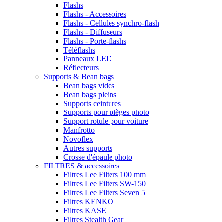
Flashs
Flashs - Accessoires
Flashs - Cellules synchro-flash
Flashs - Diffuseurs
Flashs - Porte-flashs
Téléflashs
Panneaux LED
Réflecteurs
Supports & Bean bags
Bean bags vides
Bean bags pleins
Supports ceintures
Supports pour pièges photo
Support rotule pour voiture
Manfrotto
Novoflex
Autres supports
Crosse d'épaule photo
FILTRES & accessoires
Filtres Lee Filters 100 mm
Filtres Lee Filters SW-150
Filtres Lee Filters Seven 5
Filtres KENKO
Filtres KASE
Filtres Stealth Gear