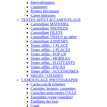
Intervallomètres
Camranger
Rotules électriques
Cartes mémoires
TENTES AFFUT & CAMOUFLAGE
Camouflage MATERIEL
Camouflage TREPIEDS
Camouflage FILETS
Camouflage TISSUS au mètre
Camouflage ADHESIFS
Tentes affûts - 1 PLACE
Tentes affûts - 2 PLACES
Tentes affûts - POP-UP
Tentes affûts - MOBILES
Tentes affûts - FLOTTANTS
Tentes affûts - PACKS
Tentes affûts - ACCESSOIRES
SIEGES / CHAISES
CAMOUFLAGE PHOTOGRAPHE
Cache-cols & écharpes
Cagoules, bonnets, casquettes
Capuches semi-rigides OXAZ
Ensembles (veste+pantalon)
Fantômes des bois
Gants