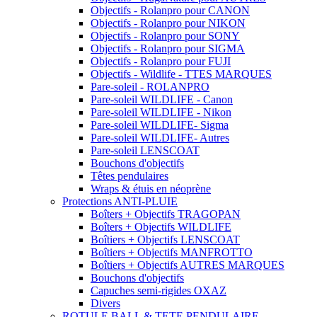
Objectifs - Rolanpro pour CANON
Objectifs - Rolanpro pour NIKON
Objectifs - Rolanpro pour SONY
Objectifs - Rolanpro pour SIGMA
Objectifs - Rolanpro pour FUJI
Objectifs - Wildlife - TTES MARQUES
Pare-soleil - ROLANPRO
Pare-soleil WILDLIFE - Canon
Pare-soleil WILDLIFE - Nikon
Pare-soleil WILDLIFE- Sigma
Pare-soleil WILDLIFE- Autres
Pare-soleil LENSCOAT
Bouchons d'objectifs
Têtes pendulaires
Wraps & étuis en néoprène
Protections ANTI-PLUIE
Boîters + Objectifs TRAGOPAN
Boîters + Objectifs WILDLIFE
Boîtiers + Objectifs LENSCOAT
Boîtiers + Objectifs MANFROTTO
Boîtiers + Objectifs AUTRES MARQUES
Bouchons d'objectifs
Capuches semi-rigides OXAZ
Divers
ROTULE BALL & TETE PENDULAIRE