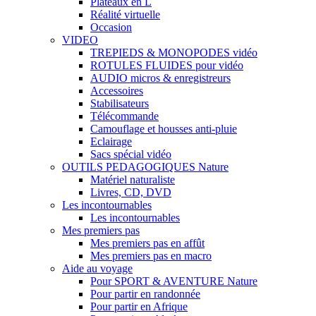
Plateaux en L
Réalité virtuelle
Occasion
VIDEO
TREPIEDS & MONOPODES vidéo
ROTULES FLUIDES pour vidéo
AUDIO micros & enregistreurs
Accessoires
Stabilisateurs
Télécommande
Camouflage et housses anti-pluie
Eclairage
Sacs spécial vidéo
OUTILS PEDAGOGIQUES Nature
Matériel naturaliste
Livres, CD, DVD
Les incontournables
Les incontournables
Mes premiers pas
Mes premiers pas en affût
Mes premiers pas en macro
Aide au voyage
Pour SPORT & AVENTURE Nature
Pour partir en randonnée
Pour partir en Afrique