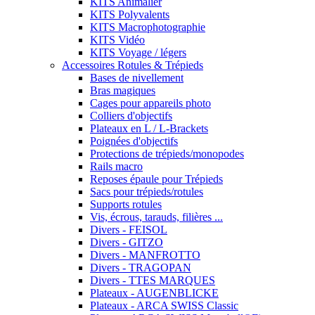
KITS Animalier
KITS Polyvalents
KITS Macrophotographie
KITS Vidéo
KITS Voyage / légers
Accessoires Rotules & Trépieds
Bases de nivellement
Bras magiques
Cages pour appareils photo
Colliers d'objectifs
Plateaux en L / L-Brackets
Poignées d'objectifs
Protections de trépieds/monopodes
Rails macro
Reposes épaule pour Trépieds
Sacs pour trépieds/rotules
Supports rotules
Vis, écrous, tarauds, filières ...
Divers - FEISOL
Divers - GITZO
Divers - MANFROTTO
Divers - TRAGOPAN
Divers - TTES MARQUES
Plateaux - AUGENBLICKE
Plateaux - ARCA SWISS Classic