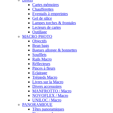
Divers
Cartes mémoires
Chaufferettes
Eventails à empreintes
Gel de silice
Lampes torches & frontales
Lecteurs de cartes
Outillage
MACRO PHOTO
Objectifs
Bean bags
Bagues allonge & bonnettes
Soufflets
Rails Macro
Réflecteurs
Pinces à fleurs
Eclairage
Trépieds Macro
Livres sur la Macro
Divers accessoires
MANFROTTO / Macro
NOVOFLEX / Macro
UNILOC / Macro
PANORAMIQUE
Têtes panoramiques