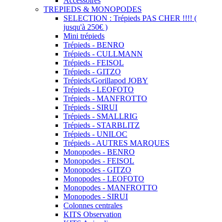
Accessoires
TREPIEDS & MONOPODES
SELECTION : Trépieds PAS CHER !!!! (
jusqu'à 250€ )
Mini trépieds
Trépieds - BENRO
Trépieds - CULLMANN
Trépieds - FEISOL
Trépieds - GITZO
Trépieds/Gorillapod JOBY
Trépieds - LEOFOTO
Trépieds - MANFROTTO
Trépieds - SIRUI
Trépieds - SMALLRIG
Trépieds - STARBLITZ
Trépieds - UNILOC
Trépieds - AUTRES MARQUES
Monopodes - BENRO
Monopodes - FEISOL
Monopodes - GITZO
Monopodes - LEOFOTO
Monopodes - MANFROTTO
Monopodes - SIRUI
Colonnes centrales
KITS Observation