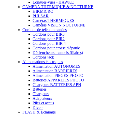
Longues-vues - HAWKE
CAMERA THERMIQUE & NOCTURNE
HIKMICRO
PULSAR
Caméras THERMIQUES
Caméras VISION NOCTURNE
Cordons de télécommandes
Cordons pour BIR3
Cordons pour BIR2
Cordons pour BIR 4
Cordons pour crosse d'épaule
Déclencheurs manuels (filaires)
Cordons jack
Alimentations électriques
Alimentation AUTONOMES
Alimentation BARRIERES
Alimentation PIEGES PHOTO
Batteries APPAREILS PHOTO
Chargeurs BATTERIES APN
Batteries
Chargeurs
Adaptateurs
Piles et accus
Divers
FLASH & Éclairage