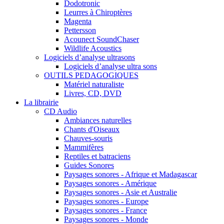
Dodotronic
Leurres à Chiroptères
Magenta
Pettersson
Acounect SoundChaser
Wildlife Acoustics
Logiciels d’analyse ultrasons
Logiciels d’analyse ultra sons
OUTILS PEDAGOGIQUES
Matériel naturaliste
Livres, CD, DVD
La librairie
CD Audio
Ambiances naturelles
Chants d'Oiseaux
Chauves-souris
Mammifères
Reptiles et batraciens
Guides Sonores
Paysages sonores - Afrique et Madagascar
Paysages sonores - Amérique
Paysages sonores - Asie et Australie
Paysages sonores - Europe
Paysages sonores - France
Paysages sonores - Monde