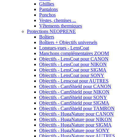
Ghillies
Pantalons
Ponchos
Vestes, chemises ...
Vêtements thermiques
Protections NEOPRENE
Boîtiers
Boîtiers + Objectifs universels
Longues-vues - LensCoat
Manchons complémentaires ZOOM
Objectifs - LensCoat pour CANON
Objectifs - LensCoat pour NIKON
Objectifs - LensCoat pour SIGMA
Objectifs - LensCoat pour SONY
Objectifs - Lenscoat pour AUTRES
Objectifs - CamShield pour CANON
Objectifs - CamShield pour NIKON
Objectifs - CamShield pour SONY
Objectifs - CamShield pour SIGMA
Objectifs - CamShield pour TAMRON
Objectifs - HugaNature pour CANON
Objectifs - HugaNature pour NIKON
Objectifs - HugaNature pour SIGMA
Objectifs - HugaNature pour SONY
Objectifs - HugaNature pour AUTRES