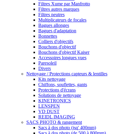
Filtres Xume par Manfrotto
Filtres autres marques
Filtres neutres
Multiplicateurs de focales
Bagues allonges
Bagues d'adaptation
Bonnettes
Colliers d'objectifs
Bouchons d'objectif
Bouchons d'objectif Kaiser
Accessoires longues vues
Paresoleil
Divers
Nettoyage / Protections capteurs & lentilles
Kits nettoyage
Chiffons, souflettes, gants
Protections d'écrans
Solutions de nettoyage
KINETRONICS
LENSPEN
VD DUST
REIDL IMAGING
SACS PHOTO & rangement
Sacs à dos photo (jsq' 400mm)
Sacs à dos photo (de 500 à 800mm)