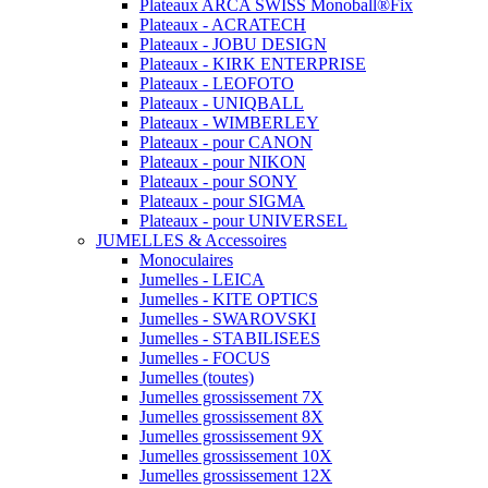
Plateaux ARCA SWISS Monoball®Fix
Plateaux - ACRATECH
Plateaux - JOBU DESIGN
Plateaux - KIRK ENTERPRISE
Plateaux - LEOFOTO
Plateaux - UNIQBALL
Plateaux - WIMBERLEY
Plateaux - pour CANON
Plateaux - pour NIKON
Plateaux - pour SONY
Plateaux - pour SIGMA
Plateaux - pour UNIVERSEL
JUMELLES & Accessoires
Monoculaires
Jumelles - LEICA
Jumelles - KITE OPTICS
Jumelles - SWAROVSKI
Jumelles - STABILISEES
Jumelles - FOCUS
Jumelles (toutes)
Jumelles grossissement 7X
Jumelles grossissement 8X
Jumelles grossissement 9X
Jumelles grossissement 10X
Jumelles grossissement 12X