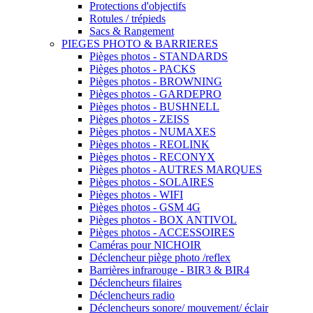
Protections d'objectifs
Rotules / trépieds
Sacs & Rangement
PIEGES PHOTO & BARRIERES
Pièges photos - STANDARDS
Pièges photos - PACKS
Pièges photos - BROWNING
Pièges photos - GARDEPRO
Pièges photos - BUSHNELL
Pièges photos - ZEISS
Pièges photos - NUMAXES
Pièges photos - REOLINK
Pièges photos - RECONYX
Pièges photos - AUTRES MARQUES
Pièges photos - SOLAIRES
Pièges photos - WIFI
Pièges photos - GSM 4G
Pièges photos - BOX ANTIVOL
Pièges photos - ACCESSOIRES
Caméras pour NICHOIR
Déclencheur piège photo /reflex
Barrières infrarouge - BIR3 & BIR4
Déclencheurs filaires
Déclencheurs radio
Déclencheurs sonore/ mouvement/ éclair