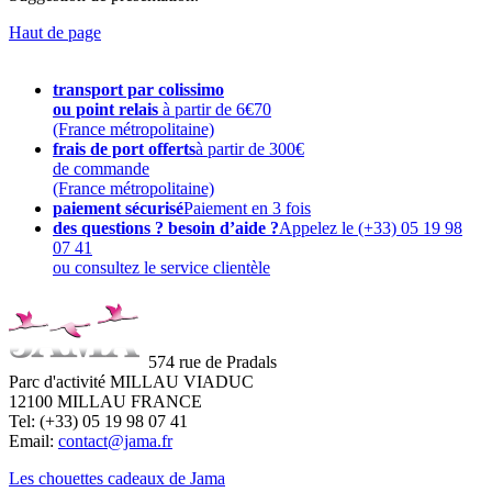
Haut de page
transport par colissimo
ou point relais
à partir de 6€70
(France métropolitaine)
frais de port offerts
à partir de 300€
de commande
(France métropolitaine)
paiement sécurisé
Paiement en 3 fois
des questions ? besoin d’aide ?
Appelez le (+33) 05 19 98
07 41
ou consultez le service clientèle
574 rue de Pradals
Parc d'activité MILLAU VIADUC
12100 MILLAU FRANCE
Tel: (+33) 05 19 98 07 41
Email:
contact@jama.fr
Les chouettes cadeaux de Jama