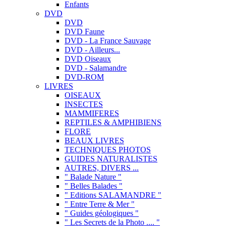
Enfants
DVD
DVD
DVD Faune
DVD - La France Sauvage
DVD - Ailleurs...
DVD Oiseaux
DVD - Salamandre
DVD-ROM
LIVRES
OISEAUX
INSECTES
MAMMIFERES
REPTILES & AMPHIBIENS
FLORE
BEAUX LIVRES
TECHNIQUES PHOTOS
GUIDES NATURALISTES
AUTRES, DIVERS ...
" Balade Nature "
" Belles Balades "
" Editions SALAMANDRE "
" Entre Terre & Mer "
" Guides géologiques "
" Les Secrets de la Photo .... "