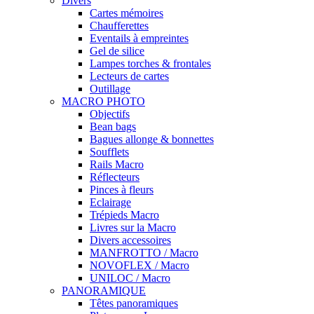
Divers
Cartes mémoires
Chaufferettes
Eventails à empreintes
Gel de silice
Lampes torches & frontales
Lecteurs de cartes
Outillage
MACRO PHOTO
Objectifs
Bean bags
Bagues allonge & bonnettes
Soufflets
Rails Macro
Réflecteurs
Pinces à fleurs
Eclairage
Trépieds Macro
Livres sur la Macro
Divers accessoires
MANFROTTO / Macro
NOVOFLEX / Macro
UNILOC / Macro
PANORAMIQUE
Têtes panoramiques