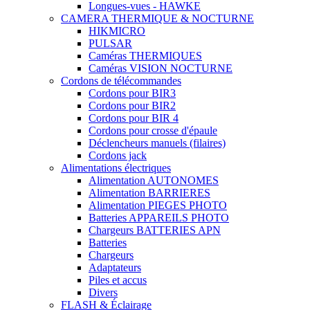
Longues-vues - HAWKE
CAMERA THERMIQUE & NOCTURNE
HIKMICRO
PULSAR
Caméras THERMIQUES
Caméras VISION NOCTURNE
Cordons de télécommandes
Cordons pour BIR3
Cordons pour BIR2
Cordons pour BIR 4
Cordons pour crosse d'épaule
Déclencheurs manuels (filaires)
Cordons jack
Alimentations électriques
Alimentation AUTONOMES
Alimentation BARRIERES
Alimentation PIEGES PHOTO
Batteries APPAREILS PHOTO
Chargeurs BATTERIES APN
Batteries
Chargeurs
Adaptateurs
Piles et accus
Divers
FLASH & Éclairage