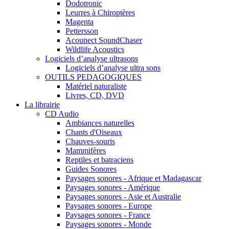
Dodotronic
Leurres à Chiroptères
Magenta
Pettersson
Acounect SoundChaser
Wildlife Acoustics
Logiciels d’analyse ultrasons
Logiciels d’analyse ultra sons
OUTILS PEDAGOGIQUES
Matériel naturaliste
Livres, CD, DVD
La librairie
CD Audio
Ambiances naturelles
Chants d'Oiseaux
Chauves-souris
Mammifères
Reptiles et batraciens
Guides Sonores
Paysages sonores - Afrique et Madagascar
Paysages sonores - Amérique
Paysages sonores - Asie et Australie
Paysages sonores - Europe
Paysages sonores - France
Paysages sonores - Monde