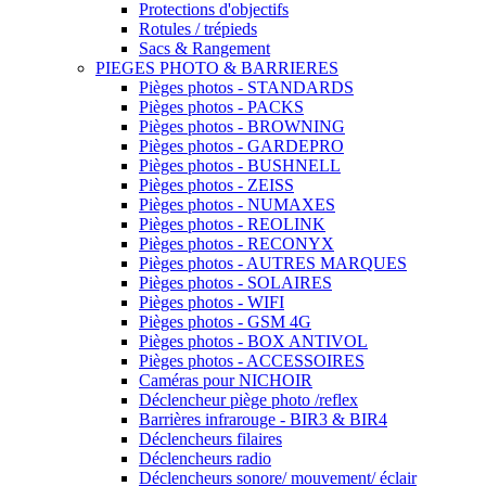
Protections d'objectifs
Rotules / trépieds
Sacs & Rangement
PIEGES PHOTO & BARRIERES
Pièges photos - STANDARDS
Pièges photos - PACKS
Pièges photos - BROWNING
Pièges photos - GARDEPRO
Pièges photos - BUSHNELL
Pièges photos - ZEISS
Pièges photos - NUMAXES
Pièges photos - REOLINK
Pièges photos - RECONYX
Pièges photos - AUTRES MARQUES
Pièges photos - SOLAIRES
Pièges photos - WIFI
Pièges photos - GSM 4G
Pièges photos - BOX ANTIVOL
Pièges photos - ACCESSOIRES
Caméras pour NICHOIR
Déclencheur piège photo /reflex
Barrières infrarouge - BIR3 & BIR4
Déclencheurs filaires
Déclencheurs radio
Déclencheurs sonore/ mouvement/ éclair