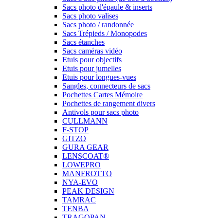
Sacs photo d'épaule & inserts
Sacs photo valises
Sacs photo / randonnée
Sacs Trépieds / Monopodes
Sacs étanches
Sacs caméras vidéo
Etuis pour objectifs
Etuis pour jumelles
Etuis pour longues-vues
Sangles, connecteurs de sacs
Pochettes Cartes Mémoire
Pochettes de rangement divers
Antivols pour sacs photo
CULLMANN
F-STOP
GITZO
GURA GEAR
LENSCOAT®
LOWEPRO
MANFROTTO
NYA-EVO
PEAK DESIGN
TAMRAC
TENBA
TRAGOPAN