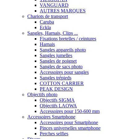
VANGUARD
AUTRES MARQUES
Chariots de transport
Caruba
Eckla
Sangles, Harnais, Clips ...
Fixations bretelles / ceintures
Harnais
Sangles appareils photo
Sangles jumelles
Sangles de poignet
Sangles de sacs photo
Accessoires pour sangles
Sangles trépieds
COTTON CARRIER
PEAK DESIGN
Objectifs photo
Objectifs SIGMA
Objectifs LAOWA
Accessoires pour 150-600 mm
Accessoires Smartphone
Accessoires pour Smartphone
Pinces universelles smartphone
Perches selfies