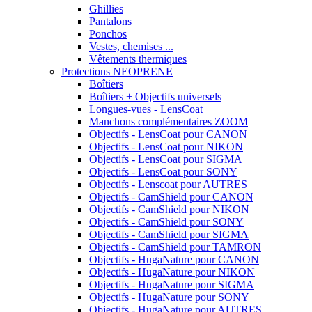
Ghillies
Pantalons
Ponchos
Vestes, chemises ...
Vêtements thermiques
Protections NEOPRENE
Boîtiers
Boîtiers + Objectifs universels
Longues-vues - LensCoat
Manchons complémentaires ZOOM
Objectifs - LensCoat pour CANON
Objectifs - LensCoat pour NIKON
Objectifs - LensCoat pour SIGMA
Objectifs - LensCoat pour SONY
Objectifs - Lenscoat pour AUTRES
Objectifs - CamShield pour CANON
Objectifs - CamShield pour NIKON
Objectifs - CamShield pour SONY
Objectifs - CamShield pour SIGMA
Objectifs - CamShield pour TAMRON
Objectifs - HugaNature pour CANON
Objectifs - HugaNature pour NIKON
Objectifs - HugaNature pour SIGMA
Objectifs - HugaNature pour SONY
Objectifs - HugaNature pour AUTRES