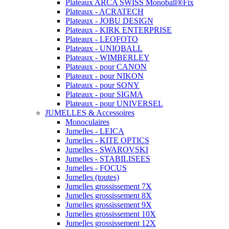
Plateaux ARCA SWISS Monoball®Fix
Plateaux - ACRATECH
Plateaux - JOBU DESIGN
Plateaux - KIRK ENTERPRISE
Plateaux - LEOFOTO
Plateaux - UNIQBALL
Plateaux - WIMBERLEY
Plateaux - pour CANON
Plateaux - pour NIKON
Plateaux - pour SONY
Plateaux - pour SIGMA
Plateaux - pour UNIVERSEL
JUMELLES & Accessoires
Monoculaires
Jumelles - LEICA
Jumelles - KITE OPTICS
Jumelles - SWAROVSKI
Jumelles - STABILISEES
Jumelles - FOCUS
Jumelles (toutes)
Jumelles grossissement 7X
Jumelles grossissement 8X
Jumelles grossissement 9X
Jumelles grossissement 10X
Jumelles grossissement 12X