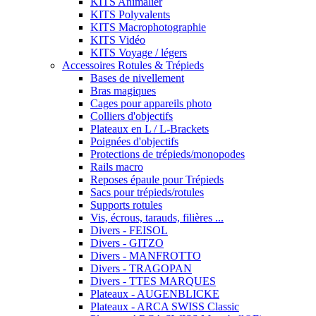
KITS Animalier
KITS Polyvalents
KITS Macrophotographie
KITS Vidéo
KITS Voyage / légers
Accessoires Rotules & Trépieds
Bases de nivellement
Bras magiques
Cages pour appareils photo
Colliers d'objectifs
Plateaux en L / L-Brackets
Poignées d'objectifs
Protections de trépieds/monopodes
Rails macro
Reposes épaule pour Trépieds
Sacs pour trépieds/rotules
Supports rotules
Vis, écrous, tarauds, filières ...
Divers - FEISOL
Divers - GITZO
Divers - MANFROTTO
Divers - TRAGOPAN
Divers - TTES MARQUES
Plateaux - AUGENBLICKE
Plateaux - ARCA SWISS Classic