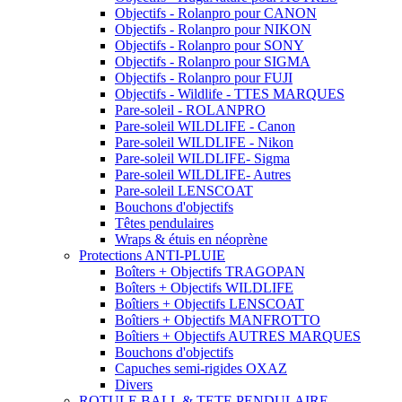
Objectifs - Rolanpro pour CANON
Objectifs - Rolanpro pour NIKON
Objectifs - Rolanpro pour SONY
Objectifs - Rolanpro pour SIGMA
Objectifs - Rolanpro pour FUJI
Objectifs - Wildlife - TTES MARQUES
Pare-soleil - ROLANPRO
Pare-soleil WILDLIFE - Canon
Pare-soleil WILDLIFE - Nikon
Pare-soleil WILDLIFE- Sigma
Pare-soleil WILDLIFE- Autres
Pare-soleil LENSCOAT
Bouchons d'objectifs
Têtes pendulaires
Wraps & étuis en néoprène
Protections ANTI-PLUIE
Boîters + Objectifs TRAGOPAN
Boîters + Objectifs WILDLIFE
Boîtiers + Objectifs LENSCOAT
Boîtiers + Objectifs MANFROTTO
Boîtiers + Objectifs AUTRES MARQUES
Bouchons d'objectifs
Capuches semi-rigides OXAZ
Divers
ROTULE BALL & TETE PENDULAIRE