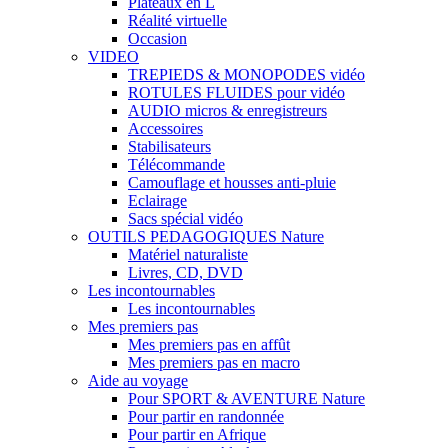
Plateaux en L
Réalité virtuelle
Occasion
VIDEO
TREPIEDS & MONOPODES vidéo
ROTULES FLUIDES pour vidéo
AUDIO micros & enregistreurs
Accessoires
Stabilisateurs
Télécommande
Camouflage et housses anti-pluie
Eclairage
Sacs spécial vidéo
OUTILS PEDAGOGIQUES Nature
Matériel naturaliste
Livres, CD, DVD
Les incontournables
Les incontournables
Mes premiers pas
Mes premiers pas en affût
Mes premiers pas en macro
Aide au voyage
Pour SPORT & AVENTURE Nature
Pour partir en randonnée
Pour partir en Afrique