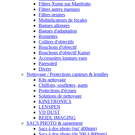
Filtres Xume par Manfrotto
Filtres autres marques
Filtres neutres
Multiplicateurs de focales
Bagues allonges
Bagues d'adaptation
Bonnettes
Colliers d'objectifs
Bouchons d'objectif
Bouchons d'objectif Kaiser
Accessoires longues vues
Paresoleil
Divers
Nettoyage / Protections capteurs & lentilles
Kits nettoyage
Chiffons, souflettes, gants
Protections d'écrans
Solutions de nettoyage
KINETRONICS
LENSPEN
VD DUST
REIDL IMAGING
SACS PHOTO & rangement
Sacs à dos photo (jsq' 400mm)
Sacs à dos photo (de 500 à 800mm)