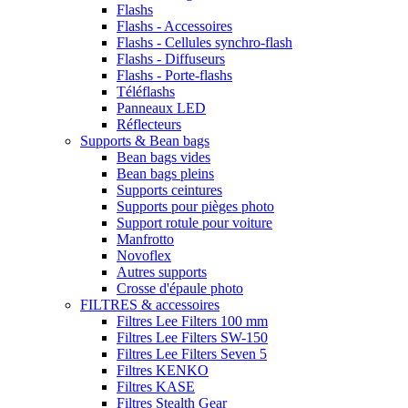
Flashs
Flashs - Accessoires
Flashs - Cellules synchro-flash
Flashs - Diffuseurs
Flashs - Porte-flashs
Téléflashs
Panneaux LED
Réflecteurs
Supports & Bean bags
Bean bags vides
Bean bags pleins
Supports ceintures
Supports pour pièges photo
Support rotule pour voiture
Manfrotto
Novoflex
Autres supports
Crosse d'épaule photo
FILTRES & accessoires
Filtres Lee Filters 100 mm
Filtres Lee Filters SW-150
Filtres Lee Filters Seven 5
Filtres KENKO
Filtres KASE
Filtres Stealth Gear