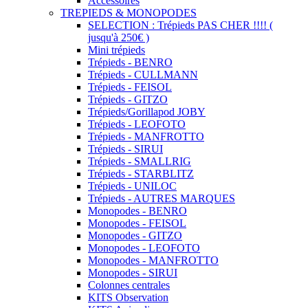
Accessoires
TREPIEDS & MONOPODES
SELECTION : Trépieds PAS CHER !!!! (
jusqu'à 250€ )
Mini trépieds
Trépieds - BENRO
Trépieds - CULLMANN
Trépieds - FEISOL
Trépieds - GITZO
Trépieds/Gorillapod JOBY
Trépieds - LEOFOTO
Trépieds - MANFROTTO
Trépieds - SIRUI
Trépieds - SMALLRIG
Trépieds - STARBLITZ
Trépieds - UNILOC
Trépieds - AUTRES MARQUES
Monopodes - BENRO
Monopodes - FEISOL
Monopodes - GITZO
Monopodes - LEOFOTO
Monopodes - MANFROTTO
Monopodes - SIRUI
Colonnes centrales
KITS Observation