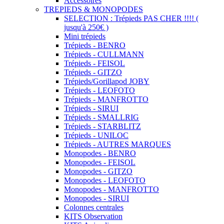
Accessoires
TREPIEDS & MONOPODES
SELECTION : Trépieds PAS CHER !!!! (
jusqu'à 250€ )
Mini trépieds
Trépieds - BENRO
Trépieds - CULLMANN
Trépieds - FEISOL
Trépieds - GITZO
Trépieds/Gorillapod JOBY
Trépieds - LEOFOTO
Trépieds - MANFROTTO
Trépieds - SIRUI
Trépieds - SMALLRIG
Trépieds - STARBLITZ
Trépieds - UNILOC
Trépieds - AUTRES MARQUES
Monopodes - BENRO
Monopodes - FEISOL
Monopodes - GITZO
Monopodes - LEOFOTO
Monopodes - MANFROTTO
Monopodes - SIRUI
Colonnes centrales
KITS Observation