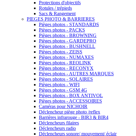
Protections d'objectifs
Rotules / trépieds
Sacs & Rangement
PIEGES PHOTO & BARRIERES
Pièges photos - STANDARDS
Pièges photos - PACKS
Pièges photos - BROWNING
Pièges photos - GARDEPRO
Pièges photos - BUSHNELL
Pièges photos - ZEISS
Pièges photos - NUMAXES
Pièges photos - REOLINK
Pièges photos - RECONYX
Pièges photos - AUTRES MARQUES
Pièges photos - SOLAIRES
Pièges photos - WIFI
Pièges photos - GSM 4G
Pièges photos - BOX ANTIVOL
Pièges photos - ACCESSOIRES
Caméras pour NICHOIR
Déclencheur piège photo /reflex
Barrières infrarouge - BIR3 & BIR4
Déclencheurs filaires
Déclencheurs radio
Déclencheurs sonore/ mouvement/ éclair