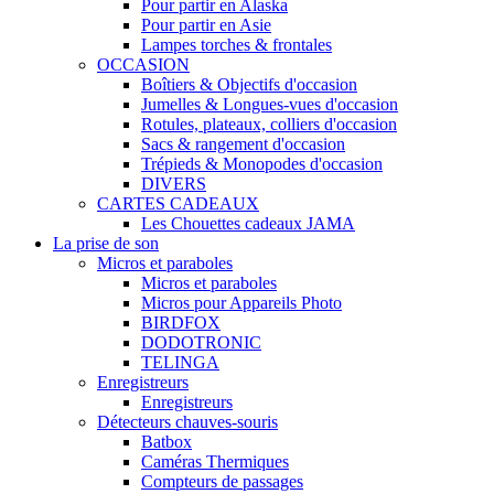
Pour partir en Alaska
Pour partir en Asie
Lampes torches & frontales
OCCASION
Boîtiers & Objectifs d'occasion
Jumelles & Longues-vues d'occasion
Rotules, plateaux, colliers d'occasion
Sacs & rangement d'occasion
Trépieds & Monopodes d'occasion
DIVERS
CARTES CADEAUX
Les Chouettes cadeaux JAMA
La prise de son
Micros et paraboles
Micros et paraboles
Micros pour Appareils Photo
BIRDFOX
DODOTRONIC
TELINGA
Enregistreurs
Enregistreurs
Détecteurs chauves-souris
Batbox
Caméras Thermiques
Compteurs de passages