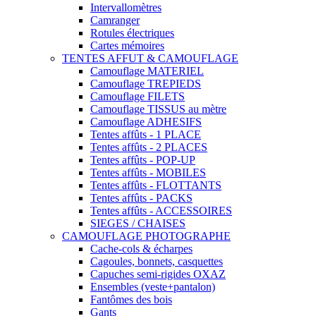
Intervallomètres
Camranger
Rotules électriques
Cartes mémoires
TENTES AFFUT & CAMOUFLAGE
Camouflage MATERIEL
Camouflage TREPIEDS
Camouflage FILETS
Camouflage TISSUS au mètre
Camouflage ADHESIFS
Tentes affûts - 1 PLACE
Tentes affûts - 2 PLACES
Tentes affûts - POP-UP
Tentes affûts - MOBILES
Tentes affûts - FLOTTANTS
Tentes affûts - PACKS
Tentes affûts - ACCESSOIRES
SIEGES / CHAISES
CAMOUFLAGE PHOTOGRAPHE
Cache-cols & écharpes
Cagoules, bonnets, casquettes
Capuches semi-rigides OXAZ
Ensembles (veste+pantalon)
Fantômes des bois
Gants