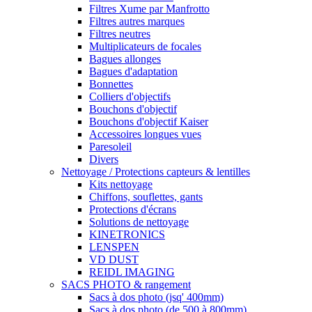
Filtres Xume par Manfrotto
Filtres autres marques
Filtres neutres
Multiplicateurs de focales
Bagues allonges
Bagues d'adaptation
Bonnettes
Colliers d'objectifs
Bouchons d'objectif
Bouchons d'objectif Kaiser
Accessoires longues vues
Paresoleil
Divers
Nettoyage / Protections capteurs & lentilles
Kits nettoyage
Chiffons, souflettes, gants
Protections d'écrans
Solutions de nettoyage
KINETRONICS
LENSPEN
VD DUST
REIDL IMAGING
SACS PHOTO & rangement
Sacs à dos photo (jsq' 400mm)
Sacs à dos photo (de 500 à 800mm)