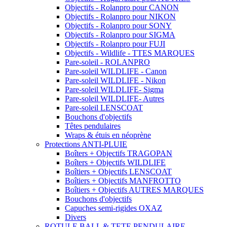
Objectifs - Rolanpro pour CANON
Objectifs - Rolanpro pour NIKON
Objectifs - Rolanpro pour SONY
Objectifs - Rolanpro pour SIGMA
Objectifs - Rolanpro pour FUJI
Objectifs - Wildlife - TTES MARQUES
Pare-soleil - ROLANPRO
Pare-soleil WILDLIFE - Canon
Pare-soleil WILDLIFE - Nikon
Pare-soleil WILDLIFE- Sigma
Pare-soleil WILDLIFE- Autres
Pare-soleil LENSCOAT
Bouchons d'objectifs
Têtes pendulaires
Wraps & étuis en néoprène
Protections ANTI-PLUIE
Boîters + Objectifs TRAGOPAN
Boîters + Objectifs WILDLIFE
Boîtiers + Objectifs LENSCOAT
Boîtiers + Objectifs MANFROTTO
Boîtiers + Objectifs AUTRES MARQUES
Bouchons d'objectifs
Capuches semi-rigides OXAZ
Divers
ROTULE BALL & TETE PENDULAIRE