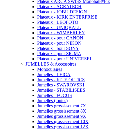
Plateaux ARCA SWISS Monoball®Fix
Plateaux - ACRATECH
Plateaux - JOBU DESIGN
Plateaux - KIRK ENTERPRISE
Plateaux - LEOFOTO
Plateaux - UNIQBALL
Plateaux - WIMBERLEY
Plateaux - pour CANON
Plateaux - pour NIKON
Plateaux - pour SONY
Plateaux - pour SIGMA
Plateaux - pour UNIVERSEL
JUMELLES & Accessoires
Monoculaires
Jumelles - LEICA
Jumelles - KITE OPTICS
Jumelles - SWAROVSKI
Jumelles - STABILISEES
Jumelles - FOCUS
Jumelles (toutes)
Jumelles grossissement 7X
Jumelles grossissement 8X
Jumelles grossissement 9X
Jumelles grossissement 10X
Jumelles grossissement 12X