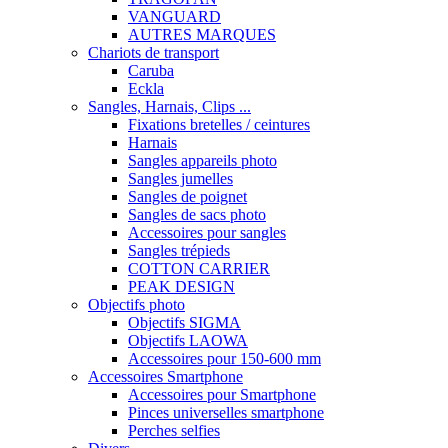
VANGUARD
AUTRES MARQUES
Chariots de transport
Caruba
Eckla
Sangles, Harnais, Clips ...
Fixations bretelles / ceintures
Harnais
Sangles appareils photo
Sangles jumelles
Sangles de poignet
Sangles de sacs photo
Accessoires pour sangles
Sangles trépieds
COTTON CARRIER
PEAK DESIGN
Objectifs photo
Objectifs SIGMA
Objectifs LAOWA
Accessoires pour 150-600 mm
Accessoires Smartphone
Accessoires pour Smartphone
Pinces universelles smartphone
Perches selfies