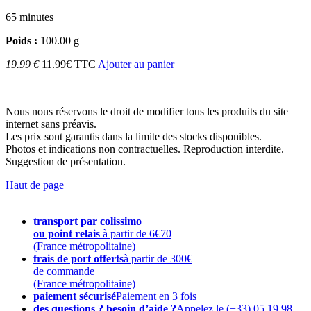
65 minutes
Poids :
100.00 g
19.99 €
11.99€ TTC
Ajouter au panier
Nous nous réservons le droit de modifier tous les produits du site
internet sans préavis.
Les prix sont garantis dans la limite des stocks disponibles.
Photos et indications non contractuelles. Reproduction interdite.
Suggestion de présentation.
Haut de page
transport par colissimo
ou point relais
à partir de 6€70
(France métropolitaine)
frais de port offerts
à partir de 300€
de commande
(France métropolitaine)
paiement sécurisé
Paiement en 3 fois
des questions ? besoin d’aide ?
Appelez le (+33) 05 19 98