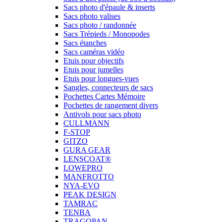
Sacs photo d'épaule & inserts
Sacs photo valises
Sacs photo / randonnée
Sacs Trépieds / Monopodes
Sacs étanches
Sacs caméras vidéo
Etuis pour objectifs
Etuis pour jumelles
Etuis pour longues-vues
Sangles, connecteurs de sacs
Pochettes Cartes Mémoire
Pochettes de rangement divers
Antivols pour sacs photo
CULLMANN
F-STOP
GITZO
GURA GEAR
LENSCOAT®
LOWEPRO
MANFROTTO
NYA-EVO
PEAK DESIGN
TAMRAC
TENBA
TRAGOPAN