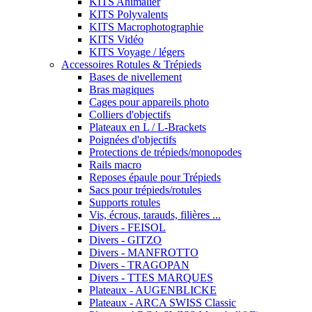
KITS Animalier
KITS Polyvalents
KITS Macrophotographie
KITS Vidéo
KITS Voyage / légers
Accessoires Rotules & Trépieds
Bases de nivellement
Bras magiques
Cages pour appareils photo
Colliers d'objectifs
Plateaux en L / L-Brackets
Poignées d'objectifs
Protections de trépieds/monopodes
Rails macro
Reposes épaule pour Trépieds
Sacs pour trépieds/rotules
Supports rotules
Vis, écrous, tarauds, filières ...
Divers - FEISOL
Divers - GITZO
Divers - MANFROTTO
Divers - TRAGOPAN
Divers - TTES MARQUES
Plateaux - AUGENBLICKE
Plateaux - ARCA SWISS Classic