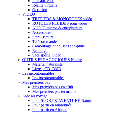
Plateaux en L
Réalité virtuelle
Occasion
VIDEO
TREPIEDS & MONOPODES vidéo
ROTULES FLUIDES pour vidéo
AUDIO micros & enregistreurs
Accessoires
Stabilisateurs
Télécommande
Camouflage et housses anti-pluie
Eclairage
Sacs spécial vidéo
OUTILS PEDAGOGIQUES Nature
Matériel naturaliste
Livres, CD, DVD
Les incontournables
Les incontournables
Mes premiers pas
Mes premiers pas en affût
Mes premiers pas en macro
Aide au voyage
Pour SPORT & AVENTURE Nature
Pour partir en randonnée
Pour partir en Afrique