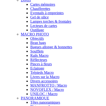
Divers
Cartes mémoires
Chaufferettes
Eventails à empreintes
Gel de silice
Lampes torches & frontales
Lecteurs de cartes
Outillage
MACRO PHOTO
Objectifs
Bean bags
Bagues allonge & bonnettes
Soufflets
Rails Macro
Réflecteurs
Pinces à fleurs
Eclairage
Trépieds Macro
Livres sur la Macro
Divers accessoires
MANFROTTO / Macro
NOVOFLEX / Macro
UNILOC / Macro
PANORAMIQUE
Têtes panoramiques