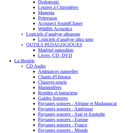
Dodotronic
Leurres à Chiroptères
Magenta
Pettersson
Acounect SoundChaser
Wildlife Acoustics
Logiciels d’analyse ultrasons
Logiciels d’analyse ultra sons
OUTILS PEDAGOGIQUES
Matériel naturaliste
Livres, CD, DVD
La librairie
CD Audio
Ambiances naturelles
Chants d'Oiseaux
Chauves-souris
Mammifères
Reptiles et batraciens
Guides Sonores
Paysages sonores - Afrique et Madagascar
Paysages sonores - Amérique
Paysages sonores - Asie et Australie
Paysages sonores - Europe
Paysages sonores - France
Paysages sonores - Monde