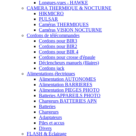
Longues-vues - HAWKE
CAMERA THERMIQUE & NOCTURNE
HIKMICRO
PULSAR
Caméras THERMIQUES
Caméras VISION NOCTURNE
Cordons de télécommandes
Cordons pour BIR3
Cordons pour BIR2
Cordons pour BIR 4
Cordons pour crosse d'épaule
Déclencheurs manuels (filaires)
Cordons jack
Alimentations électriques
Alimentation AUTONOMES
Alimentation BARRIERES
Alimentation PIEGES PHOTO
Batteries APPAREILS PHOTO
Chargeurs BATTERIES APN
Batteries
Chargeurs
Adaptateurs
Piles et accus
Divers
FLASH & Éclairage