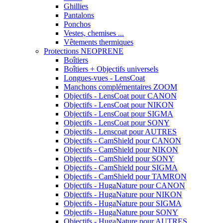
Ghillies
Pantalons
Ponchos
Vestes, chemises ...
Vêtements thermiques
Protections NEOPRENE
Boîtiers
Boîtiers + Objectifs universels
Longues-vues - LensCoat
Manchons complémentaires ZOOM
Objectifs - LensCoat pour CANON
Objectifs - LensCoat pour NIKON
Objectifs - LensCoat pour SIGMA
Objectifs - LensCoat pour SONY
Objectifs - Lenscoat pour AUTRES
Objectifs - CamShield pour CANON
Objectifs - CamShield pour NIKON
Objectifs - CamShield pour SONY
Objectifs - CamShield pour SIGMA
Objectifs - CamShield pour TAMRON
Objectifs - HugaNature pour CANON
Objectifs - HugaNature pour NIKON
Objectifs - HugaNature pour SIGMA
Objectifs - HugaNature pour SONY
Objectifs - HugaNature pour AUTRES