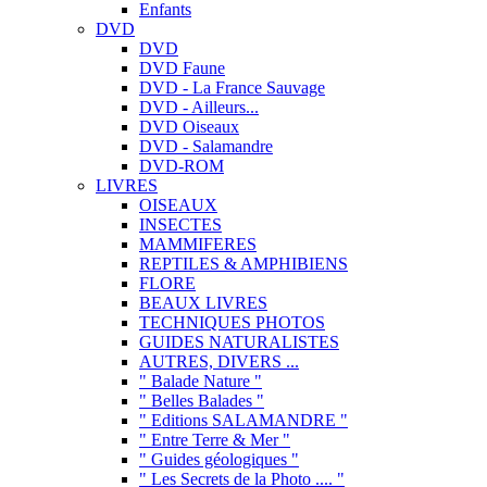
Enfants
DVD
DVD
DVD Faune
DVD - La France Sauvage
DVD - Ailleurs...
DVD Oiseaux
DVD - Salamandre
DVD-ROM
LIVRES
OISEAUX
INSECTES
MAMMIFERES
REPTILES & AMPHIBIENS
FLORE
BEAUX LIVRES
TECHNIQUES PHOTOS
GUIDES NATURALISTES
AUTRES, DIVERS ...
" Balade Nature "
" Belles Balades "
" Editions SALAMANDRE "
" Entre Terre & Mer "
" Guides géologiques "
" Les Secrets de la Photo .... "