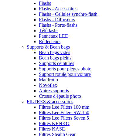
Flashs
Flashs - Accessoires
Flashs - Cellules synchro-flash
Flashs - Diffuseurs
Flashs - Porte-flashs
Téléflashs
Panneaux LED
Réflecteurs
Supports & Bean bags
Bean bags vides
Bean bags pleins
Supports ceintures
Supports pour pièges photo
Support rotule pour voiture
Manfrotto
Novoflex
Autres supports
Crosse d'épaule photo
FILTRES & accessoires
Filtres Lee Filters 100 mm
Filtres Lee Filters SW-150
Filtres Lee Filters Seven 5
Filtres KENKO
Filtres KASE
Filtres Stealth Gear