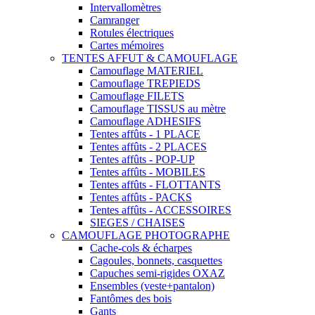
Intervallomètres
Camranger
Rotules électriques
Cartes mémoires
TENTES AFFUT & CAMOUFLAGE
Camouflage MATERIEL
Camouflage TREPIEDS
Camouflage FILETS
Camouflage TISSUS au mètre
Camouflage ADHESIFS
Tentes affûts - 1 PLACE
Tentes affûts - 2 PLACES
Tentes affûts - POP-UP
Tentes affûts - MOBILES
Tentes affûts - FLOTTANTS
Tentes affûts - PACKS
Tentes affûts - ACCESSOIRES
SIEGES / CHAISES
CAMOUFLAGE PHOTOGRAPHE
Cache-cols & écharpes
Cagoules, bonnets, casquettes
Capuches semi-rigides OXAZ
Ensembles (veste+pantalon)
Fantômes des bois
Gants