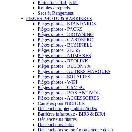
Protections d'objectifs
Rotules / trépieds
Sacs & Rangement
PIEGES PHOTO & BARRIERES
Pièges photos - STANDARDS
Pièges photos - PACKS
Pièges photos - BROWNING
Pièges photos - GARDEPRO
Pièges photos - BUSHNELL
Pièges photos - ZEISS
Pièges photos - NUMAXES
Pièges photos - REOLINK
Pièges photos - RECONYX
Pièges photos - AUTRES MARQUES
Pièges photos - SOLAIRES
Pièges photos - WIFI
Pièges photos - GSM 4G
Pièges photos - BOX ANTIVOL
Pièges photos - ACCESSOIRES
Caméras pour NICHOIR
Déclencheur piège photo /reflex
Barrières infrarouge - BIR3 & BIR4
Déclencheurs filaires
Déclencheurs radio
Déclencheurs sonore/ mouvement/ éclair