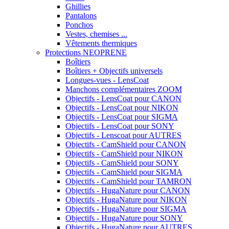
Ghillies
Pantalons
Ponchos
Vestes, chemises ...
Vêtements thermiques
Protections NEOPRENE
Boîtiers
Boîtiers + Objectifs universels
Longues-vues - LensCoat
Manchons complémentaires ZOOM
Objectifs - LensCoat pour CANON
Objectifs - LensCoat pour NIKON
Objectifs - LensCoat pour SIGMA
Objectifs - LensCoat pour SONY
Objectifs - Lenscoat pour AUTRES
Objectifs - CamShield pour CANON
Objectifs - CamShield pour NIKON
Objectifs - CamShield pour SONY
Objectifs - CamShield pour SIGMA
Objectifs - CamShield pour TAMRON
Objectifs - HugaNature pour CANON
Objectifs - HugaNature pour NIKON
Objectifs - HugaNature pour SIGMA
Objectifs - HugaNature pour SONY
Objectifs - HugaNature pour AUTRES