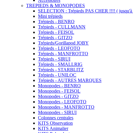
Accessoires
TREPIEDS & MONOPODES
SELECTION : Trépieds PAS CHER !!!! ( jusqu'à 
Mini trépieds
Trépieds - BENRO
Trépieds - CULLMANN
Trépieds - FEISOL
Trépieds - GITZO
Trépieds/Gorillapod JOBY
Trépieds - LEOFOTO
Trépieds - MANFROTTO
Trépieds - SIRUI
Trépieds - SMALLRIG
Trépieds - STARBLITZ
Trépieds - UNILOC
Trépieds - AUTRES MARQUES
Monopodes - BENRO
Monopodes - FEISOL
Monopodes - GITZO
Monopodes - LEOFOTO
Monopodes - MANFROTTO
Monopodes - SIRUI
Colonnes centrales
KITS Observation
KITS Animalier