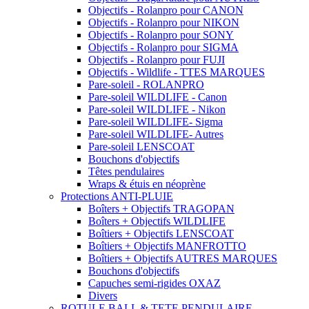
Objectifs - Rolanpro pour CANON
Objectifs - Rolanpro pour NIKON
Objectifs - Rolanpro pour SONY
Objectifs - Rolanpro pour SIGMA
Objectifs - Rolanpro pour FUJI
Objectifs - Wildlife - TTES MARQUES
Pare-soleil - ROLANPRO
Pare-soleil WILDLIFE - Canon
Pare-soleil WILDLIFE - Nikon
Pare-soleil WILDLIFE- Sigma
Pare-soleil WILDLIFE- Autres
Pare-soleil LENSCOAT
Bouchons d'objectifs
Têtes pendulaires
Wraps & étuis en néoprène
Protections ANTI-PLUIE
Boîters + Objectifs TRAGOPAN
Boîters + Objectifs WILDLIFE
Boîtiers + Objectifs LENSCOAT
Boîtiers + Objectifs MANFROTTO
Boîtiers + Objectifs AUTRES MARQUES
Bouchons d'objectifs
Capuches semi-rigides OXAZ
Divers
ROTULE BALL & TETE PENDULAIRE