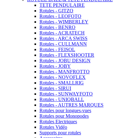
TETE PENDULAIRE
Rotules - GITZO
Rotules - LEOFOTO
Rotules - WIMBERLEY
Rotules - BENRO
Rotules - ACRATECH
Rotules - ARCA SWISS
Rotules - CULLMANN
Rotules - FEISOL
Rotules - FLEXSHOOTER
Rotules - JOBU DESIGN
Rotules - JOBY
Rotules - MANFROTTO
Rotules - NOVOFLEX
Rotules - SMALLRIG
Rotules - SIRUI
Rotules - SUNWAYFOTO
Rotules - UNIQBALL
Rotules - AUTRES MARQUES
Rotules pour longues-vues
Rotules pour Monopodes
Rotules Electriques
Rotules Vidéo
Supports pour rotules