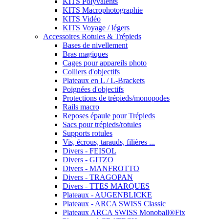
KITS Polyvalents
KITS Macrophotographie
KITS Vidéo
KITS Voyage / légers
Accessoires Rotules & Trépieds
Bases de nivellement
Bras magiques
Cages pour appareils photo
Colliers d'objectifs
Plateaux en L / L-Brackets
Poignées d'objectifs
Protections de trépieds/monopodes
Rails macro
Reposes épaule pour Trépieds
Sacs pour trépieds/rotules
Supports rotules
Vis, écrous, tarauds, filières ...
Divers - FEISOL
Divers - GITZO
Divers - MANFROTTO
Divers - TRAGOPAN
Divers - TTES MARQUES
Plateaux - AUGENBLICKE
Plateaux - ARCA SWISS Classic
Plateaux ARCA SWISS Monoball®Fix