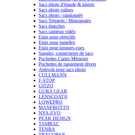
Sacs photo d'épaule & inserts
Sacs photo valises
Sacs photo / randonnée
Sacs Trépieds / Monopodes
Sacs étanches
Sacs caméras vidéo
Etuis pour objectifs
Etuis pour jumelles
Etuis pour longues-vues
Sangles, connecteurs de sacs
Pochettes Cartes Mémoire
Pochettes de rangement divers
Antivols pour sacs photo
CULLMANN
F-STOP
GITZO
GURA GEAR
LENSCOAT®
LOWEPRO
MANFROTTO
NYA-EVO
PEAK DESIGN
TAMRAC
TENBA
TRAGOPAN