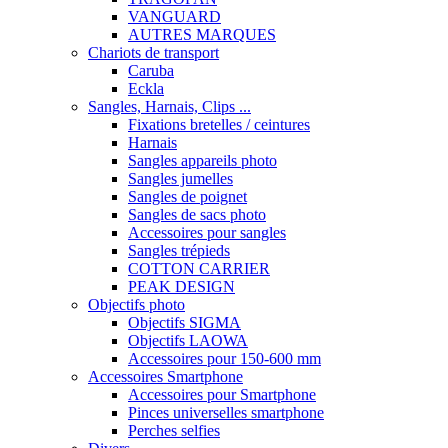
VANGUARD
AUTRES MARQUES
Chariots de transport
Caruba
Eckla
Sangles, Harnais, Clips ...
Fixations bretelles / ceintures
Harnais
Sangles appareils photo
Sangles jumelles
Sangles de poignet
Sangles de sacs photo
Accessoires pour sangles
Sangles trépieds
COTTON CARRIER
PEAK DESIGN
Objectifs photo
Objectifs SIGMA
Objectifs LAOWA
Accessoires pour 150-600 mm
Accessoires Smartphone
Accessoires pour Smartphone
Pinces universelles smartphone
Perches selfies