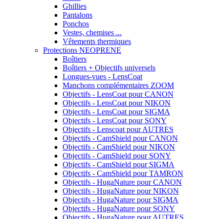
Ghillies
Pantalons
Ponchos
Vestes, chemises ...
Vêtements thermiques
Protections NEOPRENE
Boîtiers
Boîtiers + Objectifs universels
Longues-vues - LensCoat
Manchons complémentaires ZOOM
Objectifs - LensCoat pour CANON
Objectifs - LensCoat pour NIKON
Objectifs - LensCoat pour SIGMA
Objectifs - LensCoat pour SONY
Objectifs - Lenscoat pour AUTRES
Objectifs - CamShield pour CANON
Objectifs - CamShield pour NIKON
Objectifs - CamShield pour SONY
Objectifs - CamShield pour SIGMA
Objectifs - CamShield pour TAMRON
Objectifs - HugaNature pour CANON
Objectifs - HugaNature pour NIKON
Objectifs - HugaNature pour SIGMA
Objectifs - HugaNature pour SONY
Objectifs - HugaNature pour AUTRES