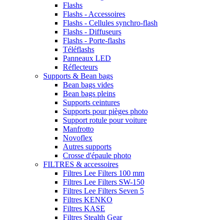
Flashs
Flashs - Accessoires
Flashs - Cellules synchro-flash
Flashs - Diffuseurs
Flashs - Porte-flashs
Téléflashs
Panneaux LED
Réflecteurs
Supports & Bean bags
Bean bags vides
Bean bags pleins
Supports ceintures
Supports pour pièges photo
Support rotule pour voiture
Manfrotto
Novoflex
Autres supports
Crosse d'épaule photo
FILTRES & accessoires
Filtres Lee Filters 100 mm
Filtres Lee Filters SW-150
Filtres Lee Filters Seven 5
Filtres KENKO
Filtres KASE
Filtres Stealth Gear