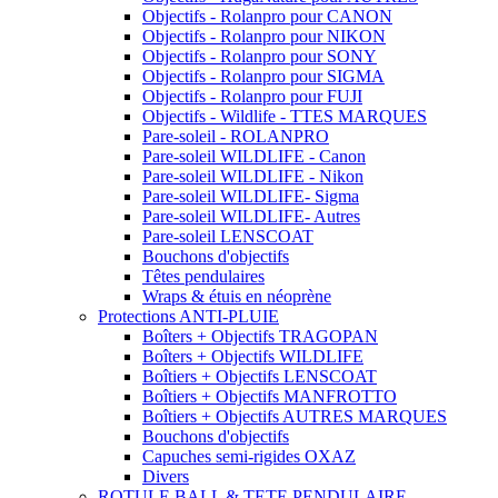
Objectifs - Rolanpro pour CANON
Objectifs - Rolanpro pour NIKON
Objectifs - Rolanpro pour SONY
Objectifs - Rolanpro pour SIGMA
Objectifs - Rolanpro pour FUJI
Objectifs - Wildlife - TTES MARQUES
Pare-soleil - ROLANPRO
Pare-soleil WILDLIFE - Canon
Pare-soleil WILDLIFE - Nikon
Pare-soleil WILDLIFE- Sigma
Pare-soleil WILDLIFE- Autres
Pare-soleil LENSCOAT
Bouchons d'objectifs
Têtes pendulaires
Wraps & étuis en néoprène
Protections ANTI-PLUIE
Boîters + Objectifs TRAGOPAN
Boîters + Objectifs WILDLIFE
Boîtiers + Objectifs LENSCOAT
Boîtiers + Objectifs MANFROTTO
Boîtiers + Objectifs AUTRES MARQUES
Bouchons d'objectifs
Capuches semi-rigides OXAZ
Divers
ROTULE BALL & TETE PENDULAIRE