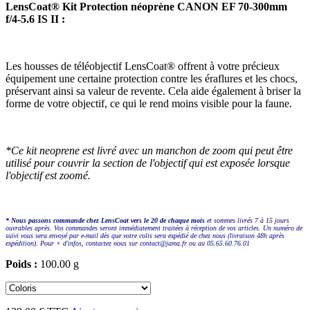
LensCoat® Kit Protection néoprène CANON EF 70-300mm
f/4-5.6 IS II :
Les housses de téléobjectif LensCoat® offrent à votre précieux
équipement une certaine protection contre les éraflures et les chocs,
préservant ainsi sa valeur de revente. Cela aide également à briser la
forme de votre objectif, ce qui le rend moins visible pour la faune.
*Ce kit neoprene est livré avec un manchon de zoom qui peut être
utilisé pour couvrir la section de l'objectif qui est exposée lorsque
l'objectif est zoomé.
* Nous passons commande chez LensCoat vers le 20 de chaque mois
et sommes livrés 7 à 15 jours
ouvrables après. Vos commandes seront immédiatement traitées à réception de vos articles. Un numéro de
suivi vous sera envoyé par e-mail dès que votre colis sera expédié de chez nous (livraison 48h après
expédition). Pour + d'infos, contactez nous sur contact@jama.fr ou au 05.65.60.76.01
Poids :
100.00 g