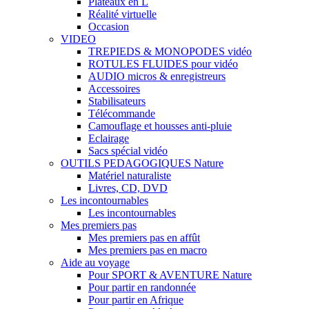
Plateaux en L
Réalité virtuelle
Occasion
VIDEO
TREPIEDS & MONOPODES vidéo
ROTULES FLUIDES pour vidéo
AUDIO micros & enregistreurs
Accessoires
Stabilisateurs
Télécommande
Camouflage et housses anti-pluie
Eclairage
Sacs spécial vidéo
OUTILS PEDAGOGIQUES Nature
Matériel naturaliste
Livres, CD, DVD
Les incontournables
Les incontournables
Mes premiers pas
Mes premiers pas en affût
Mes premiers pas en macro
Aide au voyage
Pour SPORT & AVENTURE Nature
Pour partir en randonnée
Pour partir en Afrique