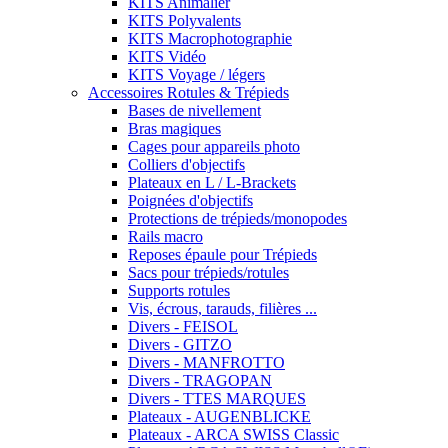
KITS Animalier
KITS Polyvalents
KITS Macrophotographie
KITS Vidéo
KITS Voyage / légers
Accessoires Rotules & Trépieds
Bases de nivellement
Bras magiques
Cages pour appareils photo
Colliers d'objectifs
Plateaux en L / L-Brackets
Poignées d'objectifs
Protections de trépieds/monopodes
Rails macro
Reposes épaule pour Trépieds
Sacs pour trépieds/rotules
Supports rotules
Vis, écrous, tarauds, filières ...
Divers - FEISOL
Divers - GITZO
Divers - MANFROTTO
Divers - TRAGOPAN
Divers - TTES MARQUES
Plateaux - AUGENBLICKE
Plateaux - ARCA SWISS Classic