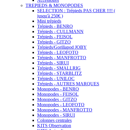
Accessoires
TREPIEDS & MONOPODES
SELECTION : Trépieds PAS CHER !!!! (
jusqu'à 250€ )
Mini trépieds
Trépieds - BENRO
Trépieds - CULLMANN
Trépieds - FEISOL
Trépieds - GITZO
Trépieds/Gorillapod JOBY
Trépieds - LEOFOTO
Trépieds - MANFROTTO
Trépieds - SIRUI
Trépieds - SMALLRIG
Trépieds - STARBLITZ
Trépieds - UNILOC
Trépieds - AUTRES MARQUES
Monopodes - BENRO
Monopodes - FEISOL
Monopodes - GITZO
Monopodes - LEOFOTO
Monopodes - MANFROTTO
Monopodes - SIRUI
Colonnes centrales
KITS Observation