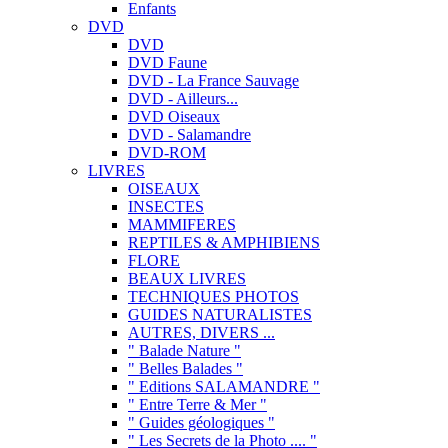
Enfants
DVD
DVD
DVD Faune
DVD - La France Sauvage
DVD - Ailleurs...
DVD Oiseaux
DVD - Salamandre
DVD-ROM
LIVRES
OISEAUX
INSECTES
MAMMIFERES
REPTILES & AMPHIBIENS
FLORE
BEAUX LIVRES
TECHNIQUES PHOTOS
GUIDES NATURALISTES
AUTRES, DIVERS ...
" Balade Nature "
" Belles Balades "
" Editions SALAMANDRE "
" Entre Terre & Mer "
" Guides géologiques "
" Les Secrets de la Photo .... "