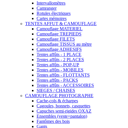
Intervallomètres
Camranger
Rotules électriques
Cartes mémoires
TENTES AFFUT & CAMOUFLAGE
Camouflage MATERIEL
Camouflage TREPIEDS
Camouflage FILETS
Camouflage TISSUS au mètre
Camouflage ADHESIFS
Tentes affûts - 1 PLACE
Tentes affûts - 2 PLACES
Tentes affûts - POP-UP
Tentes affûts - MOBILES
Tentes affûts - FLOTTANTS
Tentes affûts - PACKS
Tentes affûts - ACCESSOIRES
SIEGES / CHAISES
CAMOUFLAGE PHOTOGRAPHE
Cache-cols & écharpes
Cagoules, bonnets, casquettes
Capuches semi-rigides OXAZ
Ensembles (veste+pantalon)
Fantômes des bois
Gants