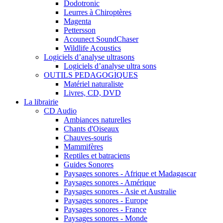
Dodotronic
Leurres à Chiroptères
Magenta
Pettersson
Acounect SoundChaser
Wildlife Acoustics
Logiciels d’analyse ultrasons
Logiciels d’analyse ultra sons
OUTILS PEDAGOGIQUES
Matériel naturaliste
Livres, CD, DVD
La librairie
CD Audio
Ambiances naturelles
Chants d'Oiseaux
Chauves-souris
Mammifères
Reptiles et batraciens
Guides Sonores
Paysages sonores - Afrique et Madagascar
Paysages sonores - Amérique
Paysages sonores - Asie et Australie
Paysages sonores - Europe
Paysages sonores - France
Paysages sonores - Monde