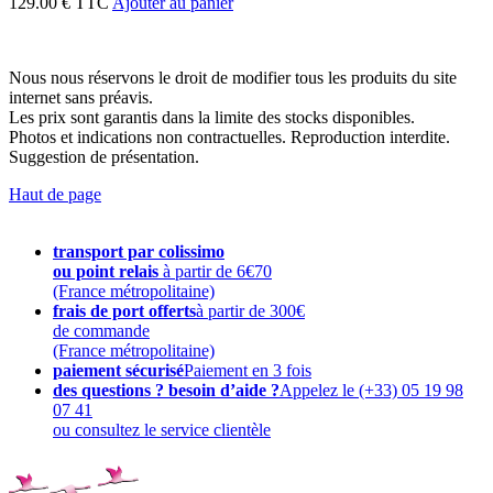
129.00 € TTC
Ajouter au panier
Nous nous réservons le droit de modifier tous les produits du site
internet sans préavis.
Les prix sont garantis dans la limite des stocks disponibles.
Photos et indications non contractuelles. Reproduction interdite.
Suggestion de présentation.
Haut de page
transport par colissimo
ou point relais
à partir de 6€70
(France métropolitaine)
frais de port offerts
à partir de 300€
de commande
(France métropolitaine)
paiement sécurisé
Paiement en 3 fois
des questions ? besoin d’aide ?
Appelez le (+33) 05 19 98
07 41
ou consultez le service clientèle