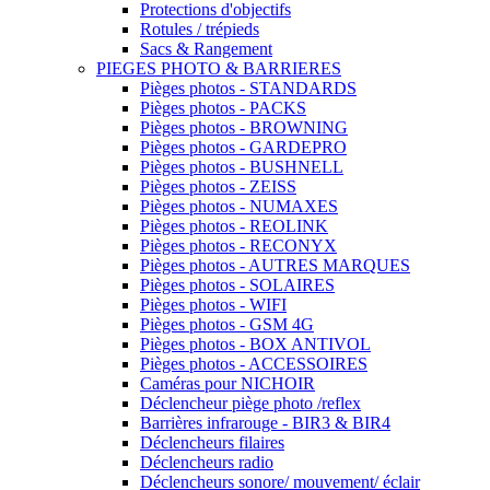
Protections d'objectifs
Rotules / trépieds
Sacs & Rangement
PIEGES PHOTO & BARRIERES
Pièges photos - STANDARDS
Pièges photos - PACKS
Pièges photos - BROWNING
Pièges photos - GARDEPRO
Pièges photos - BUSHNELL
Pièges photos - ZEISS
Pièges photos - NUMAXES
Pièges photos - REOLINK
Pièges photos - RECONYX
Pièges photos - AUTRES MARQUES
Pièges photos - SOLAIRES
Pièges photos - WIFI
Pièges photos - GSM 4G
Pièges photos - BOX ANTIVOL
Pièges photos - ACCESSOIRES
Caméras pour NICHOIR
Déclencheur piège photo /reflex
Barrières infrarouge - BIR3 & BIR4
Déclencheurs filaires
Déclencheurs radio
Déclencheurs sonore/ mouvement/ éclair