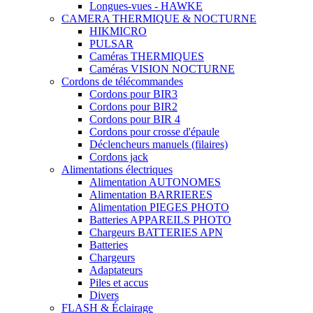
Longues-vues - HAWKE
CAMERA THERMIQUE & NOCTURNE
HIKMICRO
PULSAR
Caméras THERMIQUES
Caméras VISION NOCTURNE
Cordons de télécommandes
Cordons pour BIR3
Cordons pour BIR2
Cordons pour BIR 4
Cordons pour crosse d'épaule
Déclencheurs manuels (filaires)
Cordons jack
Alimentations électriques
Alimentation AUTONOMES
Alimentation BARRIERES
Alimentation PIEGES PHOTO
Batteries APPAREILS PHOTO
Chargeurs BATTERIES APN
Batteries
Chargeurs
Adaptateurs
Piles et accus
Divers
FLASH & Éclairage