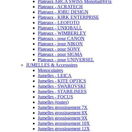
Plateaux ARCA SWISS Monoball®Fix
Plateaux - ACRATECH
Plateaux - JOBU DESIGN
Plateaux - KIRK ENTERPRISE
Plateaux - LEOFOTO
Plateaux - UNIQBALL
Plateaux - WIMBERLEY
Plateaux - pour CANON
Plateaux - pour NIKON
Plateaux - pour SONY
Plateaux - pour SIGMA
Plateaux - pour UNIVERSEL
JUMELLES & Accessoires
Monoculaires
Jumelles - LEICA
Jumelles - KITE OPTICS
Jumelles - SWAROVSKI
Jumelles - STABILISEES
Jumelles - FOCUS
Jumelles (toutes)
Jumelles grossissement 7X
Jumelles grossissement 8X
Jumelles grossissement 9X
Jumelles grossissement 10X
Jumelles grossissement 12X