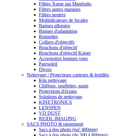
Filtres Xume par Manfrotto
Filtres autres marques
Filtres neutres
Multiplicateurs de focales
Bagues allonges
Bagues d'adaptation
Bonnettes
Colliers d'objectifs
Bouchons d'objectif
Bouchons d'objectif Kaiser
Accessoires longues vues
Paresoleil
Divers
Nettoyage / Protections capteurs & lentilles
Kits nettoyage
Chiffons, souflettes, gants
Protections d'écrans
Solutions de nettoyage
KINETRONICS
LENSPEN
VD DUST
REIDL IMAGING
SACS PHOTO & rangement
Sacs à dos photo (jsq' 400mm)
Sacs à dos photo (de 500 à 800mm)