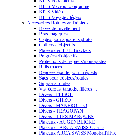
KITS Polyvalents
KITS Macrophotographie
KITS Vidéo
KITS Voyage / légers
Accessoires Rotules & Trépieds
Bases de nivellement
Bras magiques
Cages pour appareils photo
Colliers d'objectifs
Plateaux en L / L-Brackets
Poignées d'objectifs
Protections de trépieds/monopodes
Rails macro
Reposes épaule pour Trépieds
Sacs pour trépieds/rotules
Supports rotules
Vis, écrous, tarauds, filières ...
Divers - FEISOL
Divers - GITZO
Divers - MANFROTTO
Divers - TRAGOPAN
Divers - TTES MARQUES
Plateaux - AUGENBLICKE
Plateaux - ARCA SWISS Classic
Plateaux ARCA SWISS Monoball®Fix