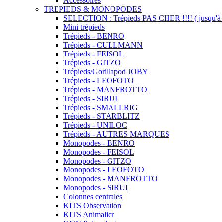
Accessoires
TREPIEDS & MONOPODES
SELECTION : Trépieds PAS CHER !!!! ( jusqu'à 
Mini trépieds
Trépieds - BENRO
Trépieds - CULLMANN
Trépieds - FEISOL
Trépieds - GITZO
Trépieds/Gorillapod JOBY
Trépieds - LEOFOTO
Trépieds - MANFROTTO
Trépieds - SIRUI
Trépieds - SMALLRIG
Trépieds - STARBLITZ
Trépieds - UNILOC
Trépieds - AUTRES MARQUES
Monopodes - BENRO
Monopodes - FEISOL
Monopodes - GITZO
Monopodes - LEOFOTO
Monopodes - MANFROTTO
Monopodes - SIRUI
Colonnes centrales
KITS Observation
KITS Animalier