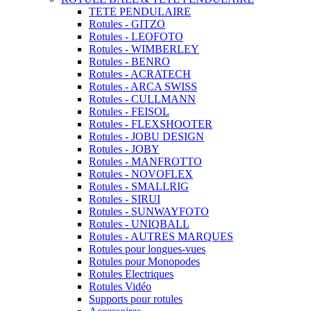
TETE PENDULAIRE
Rotules - GITZO
Rotules - LEOFOTO
Rotules - WIMBERLEY
Rotules - BENRO
Rotules - ACRATECH
Rotules - ARCA SWISS
Rotules - CULLMANN
Rotules - FEISOL
Rotules - FLEXSHOOTER
Rotules - JOBU DESIGN
Rotules - JOBY
Rotules - MANFROTTO
Rotules - NOVOFLEX
Rotules - SMALLRIG
Rotules - SIRUI
Rotules - SUNWAYFOTO
Rotules - UNIQBALL
Rotules - AUTRES MARQUES
Rotules pour longues-vues
Rotules pour Monopodes
Rotules Electriques
Rotules Vidéo
Supports pour rotules