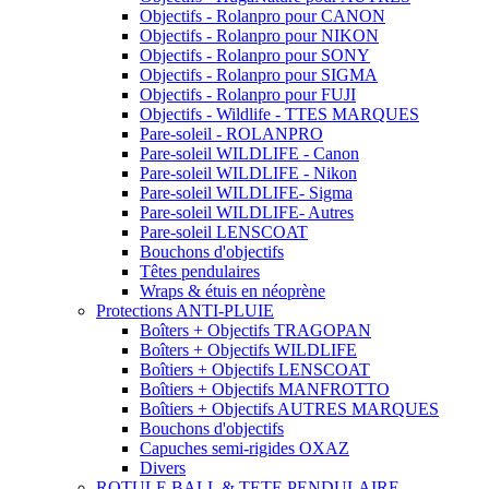
Objectifs - Rolanpro pour CANON
Objectifs - Rolanpro pour NIKON
Objectifs - Rolanpro pour SONY
Objectifs - Rolanpro pour SIGMA
Objectifs - Rolanpro pour FUJI
Objectifs - Wildlife - TTES MARQUES
Pare-soleil - ROLANPRO
Pare-soleil WILDLIFE - Canon
Pare-soleil WILDLIFE - Nikon
Pare-soleil WILDLIFE- Sigma
Pare-soleil WILDLIFE- Autres
Pare-soleil LENSCOAT
Bouchons d'objectifs
Têtes pendulaires
Wraps & étuis en néoprène
Protections ANTI-PLUIE
Boîters + Objectifs TRAGOPAN
Boîters + Objectifs WILDLIFE
Boîtiers + Objectifs LENSCOAT
Boîtiers + Objectifs MANFROTTO
Boîtiers + Objectifs AUTRES MARQUES
Bouchons d'objectifs
Capuches semi-rigides OXAZ
Divers
ROTULE BALL & TETE PENDULAIRE