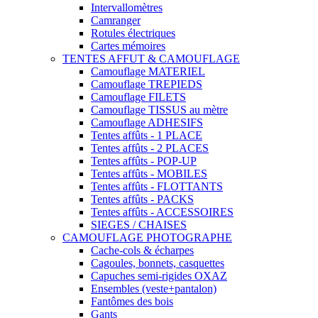
Intervallomètres
Camranger
Rotules électriques
Cartes mémoires
TENTES AFFUT & CAMOUFLAGE
Camouflage MATERIEL
Camouflage TREPIEDS
Camouflage FILETS
Camouflage TISSUS au mètre
Camouflage ADHESIFS
Tentes affûts - 1 PLACE
Tentes affûts - 2 PLACES
Tentes affûts - POP-UP
Tentes affûts - MOBILES
Tentes affûts - FLOTTANTS
Tentes affûts - PACKS
Tentes affûts - ACCESSOIRES
SIEGES / CHAISES
CAMOUFLAGE PHOTOGRAPHE
Cache-cols & écharpes
Cagoules, bonnets, casquettes
Capuches semi-rigides OXAZ
Ensembles (veste+pantalon)
Fantômes des bois
Gants