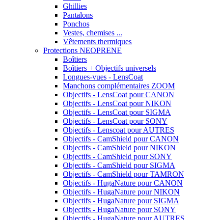
Ghillies
Pantalons
Ponchos
Vestes, chemises ...
Vêtements thermiques
Protections NEOPRENE
Boîtiers
Boîtiers + Objectifs universels
Longues-vues - LensCoat
Manchons complémentaires ZOOM
Objectifs - LensCoat pour CANON
Objectifs - LensCoat pour NIKON
Objectifs - LensCoat pour SIGMA
Objectifs - LensCoat pour SONY
Objectifs - Lenscoat pour AUTRES
Objectifs - CamShield pour CANON
Objectifs - CamShield pour NIKON
Objectifs - CamShield pour SONY
Objectifs - CamShield pour SIGMA
Objectifs - CamShield pour TAMRON
Objectifs - HugaNature pour CANON
Objectifs - HugaNature pour NIKON
Objectifs - HugaNature pour SIGMA
Objectifs - HugaNature pour SONY
Objectifs - HugaNature pour AUTRES