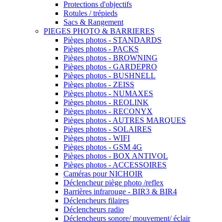
Protections d'objectifs
Rotules / trépieds
Sacs & Rangement
PIEGES PHOTO & BARRIERES
Pièges photos - STANDARDS
Pièges photos - PACKS
Pièges photos - BROWNING
Pièges photos - GARDEPRO
Pièges photos - BUSHNELL
Pièges photos - ZEISS
Pièges photos - NUMAXES
Pièges photos - REOLINK
Pièges photos - RECONYX
Pièges photos - AUTRES MARQUES
Pièges photos - SOLAIRES
Pièges photos - WIFI
Pièges photos - GSM 4G
Pièges photos - BOX ANTIVOL
Pièges photos - ACCESSOIRES
Caméras pour NICHOIR
Déclencheur piège photo /reflex
Barrières infrarouge - BIR3 & BIR4
Déclencheurs filaires
Déclencheurs radio
Déclencheurs sonore/ mouvement/ éclair