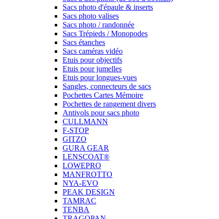
Sacs photo d'épaule & inserts
Sacs photo valises
Sacs photo / randonnée
Sacs Trépieds / Monopodes
Sacs étanches
Sacs caméras vidéo
Etuis pour objectifs
Etuis pour jumelles
Etuis pour longues-vues
Sangles, connecteurs de sacs
Pochettes Cartes Mémoire
Pochettes de rangement divers
Antivols pour sacs photo
CULLMANN
F-STOP
GITZO
GURA GEAR
LENSCOAT®
LOWEPRO
MANFROTTO
NYA-EVO
PEAK DESIGN
TAMRAC
TENBA
TRAGOPAN