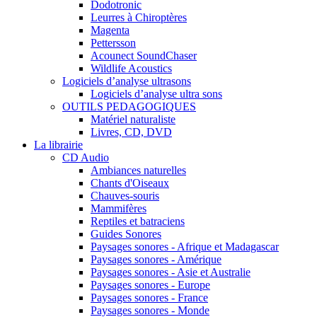
Dodotronic
Leurres à Chiroptères
Magenta
Pettersson
Acounect SoundChaser
Wildlife Acoustics
Logiciels d’analyse ultrasons
Logiciels d’analyse ultra sons
OUTILS PEDAGOGIQUES
Matériel naturaliste
Livres, CD, DVD
La librairie
CD Audio
Ambiances naturelles
Chants d'Oiseaux
Chauves-souris
Mammifères
Reptiles et batraciens
Guides Sonores
Paysages sonores - Afrique et Madagascar
Paysages sonores - Amérique
Paysages sonores - Asie et Australie
Paysages sonores - Europe
Paysages sonores - France
Paysages sonores - Monde