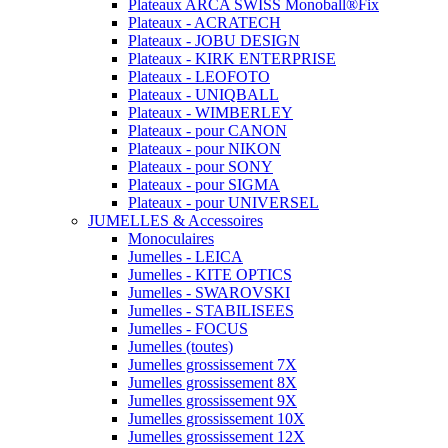
Plateaux ARCA SWISS Monoball®Fix
Plateaux - ACRATECH
Plateaux - JOBU DESIGN
Plateaux - KIRK ENTERPRISE
Plateaux - LEOFOTO
Plateaux - UNIQBALL
Plateaux - WIMBERLEY
Plateaux - pour CANON
Plateaux - pour NIKON
Plateaux - pour SONY
Plateaux - pour SIGMA
Plateaux - pour UNIVERSEL
JUMELLES & Accessoires
Monoculaires
Jumelles - LEICA
Jumelles - KITE OPTICS
Jumelles - SWAROVSKI
Jumelles - STABILISEES
Jumelles - FOCUS
Jumelles (toutes)
Jumelles grossissement 7X
Jumelles grossissement 8X
Jumelles grossissement 9X
Jumelles grossissement 10X
Jumelles grossissement 12X