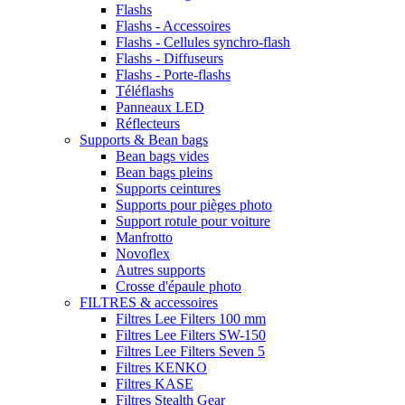
Flashs
Flashs - Accessoires
Flashs - Cellules synchro-flash
Flashs - Diffuseurs
Flashs - Porte-flashs
Téléflashs
Panneaux LED
Réflecteurs
Supports & Bean bags
Bean bags vides
Bean bags pleins
Supports ceintures
Supports pour pièges photo
Support rotule pour voiture
Manfrotto
Novoflex
Autres supports
Crosse d'épaule photo
FILTRES & accessoires
Filtres Lee Filters 100 mm
Filtres Lee Filters SW-150
Filtres Lee Filters Seven 5
Filtres KENKO
Filtres KASE
Filtres Stealth Gear