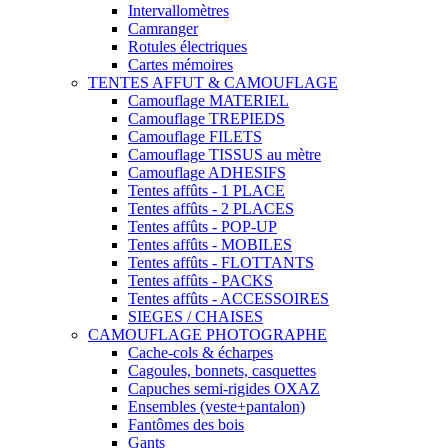
Intervallomètres
Camranger
Rotules électriques
Cartes mémoires
TENTES AFFUT & CAMOUFLAGE
Camouflage MATERIEL
Camouflage TREPIEDS
Camouflage FILETS
Camouflage TISSUS au mètre
Camouflage ADHESIFS
Tentes affûts - 1 PLACE
Tentes affûts - 2 PLACES
Tentes affûts - POP-UP
Tentes affûts - MOBILES
Tentes affûts - FLOTTANTS
Tentes affûts - PACKS
Tentes affûts - ACCESSOIRES
SIEGES / CHAISES
CAMOUFLAGE PHOTOGRAPHE
Cache-cols & écharpes
Cagoules, bonnets, casquettes
Capuches semi-rigides OXAZ
Ensembles (veste+pantalon)
Fantômes des bois
Gants