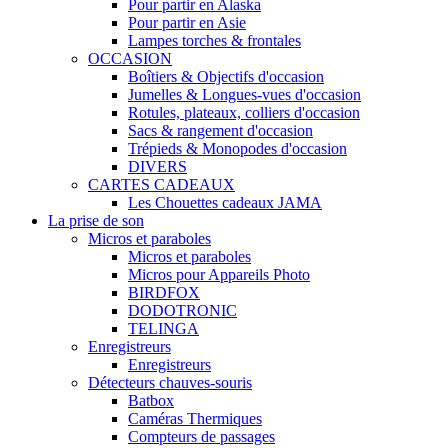
Pour partir en Alaska
Pour partir en Asie
Lampes torches & frontales
OCCASION
Boîtiers & Objectifs d'occasion
Jumelles & Longues-vues d'occasion
Rotules, plateaux, colliers d'occasion
Sacs & rangement d'occasion
Trépieds & Monopodes d'occasion
DIVERS
CARTES CADEAUX
Les Chouettes cadeaux JAMA
La prise de son
Micros et paraboles
Micros et paraboles
Micros pour Appareils Photo
BIRDFOX
DODOTRONIC
TELINGA
Enregistreurs
Enregistreurs
Détecteurs chauves-souris
Batbox
Caméras Thermiques
Compteurs de passages