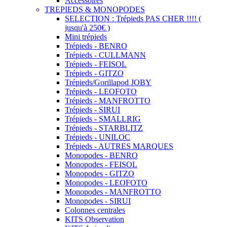
Accessoires
TREPIEDS & MONOPODES
SELECTION : Trépieds PAS CHER !!!! (
jusqu'à 250€ )
Mini trépieds
Trépieds - BENRO
Trépieds - CULLMANN
Trépieds - FEISOL
Trépieds - GITZO
Trépieds/Gorillapod JOBY
Trépieds - LEOFOTO
Trépieds - MANFROTTO
Trépieds - SIRUI
Trépieds - SMALLRIG
Trépieds - STARBLITZ
Trépieds - UNILOC
Trépieds - AUTRES MARQUES
Monopodes - BENRO
Monopodes - FEISOL
Monopodes - GITZO
Monopodes - LEOFOTO
Monopodes - MANFROTTO
Monopodes - SIRUI
Colonnes centrales
KITS Observation