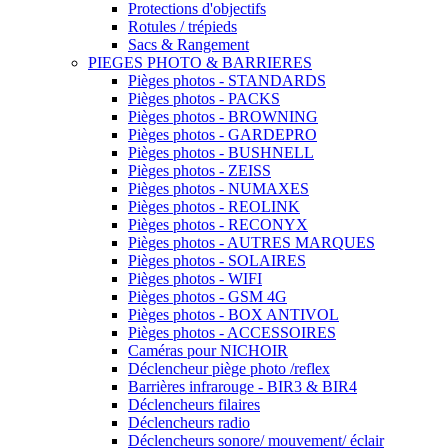
Protections d'objectifs
Rotules / trépieds
Sacs & Rangement
PIEGES PHOTO & BARRIERES
Pièges photos - STANDARDS
Pièges photos - PACKS
Pièges photos - BROWNING
Pièges photos - GARDEPRO
Pièges photos - BUSHNELL
Pièges photos - ZEISS
Pièges photos - NUMAXES
Pièges photos - REOLINK
Pièges photos - RECONYX
Pièges photos - AUTRES MARQUES
Pièges photos - SOLAIRES
Pièges photos - WIFI
Pièges photos - GSM 4G
Pièges photos - BOX ANTIVOL
Pièges photos - ACCESSOIRES
Caméras pour NICHOIR
Déclencheur piège photo /reflex
Barrières infrarouge - BIR3 & BIR4
Déclencheurs filaires
Déclencheurs radio
Déclencheurs sonore/ mouvement/ éclair