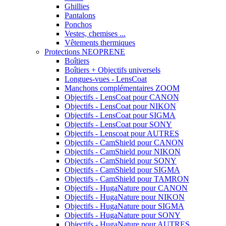
Ghillies
Pantalons
Ponchos
Vestes, chemises ...
Vêtements thermiques
Protections NEOPRENE
Boîtiers
Boîtiers + Objectifs universels
Longues-vues - LensCoat
Manchons complémentaires ZOOM
Objectifs - LensCoat pour CANON
Objectifs - LensCoat pour NIKON
Objectifs - LensCoat pour SIGMA
Objectifs - LensCoat pour SONY
Objectifs - Lenscoat pour AUTRES
Objectifs - CamShield pour CANON
Objectifs - CamShield pour NIKON
Objectifs - CamShield pour SONY
Objectifs - CamShield pour SIGMA
Objectifs - CamShield pour TAMRON
Objectifs - HugaNature pour CANON
Objectifs - HugaNature pour NIKON
Objectifs - HugaNature pour SIGMA
Objectifs - HugaNature pour SONY
Objectifs - HugaNature pour AUTRES