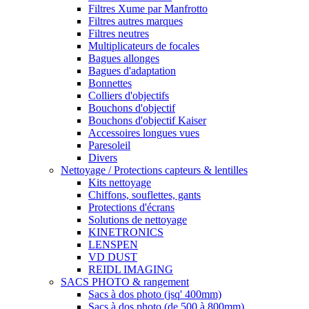
Filtres Xume par Manfrotto
Filtres autres marques
Filtres neutres
Multiplicateurs de focales
Bagues allonges
Bagues d'adaptation
Bonnettes
Colliers d'objectifs
Bouchons d'objectif
Bouchons d'objectif Kaiser
Accessoires longues vues
Paresoleil
Divers
Nettoyage / Protections capteurs & lentilles
Kits nettoyage
Chiffons, souflettes, gants
Protections d'écrans
Solutions de nettoyage
KINETRONICS
LENSPEN
VD DUST
REIDL IMAGING
SACS PHOTO & rangement
Sacs à dos photo (jsq' 400mm)
Sacs à dos photo (de 500 à 800mm)