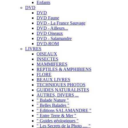
Enfants
DVD
DVD
DVD Faune
DVD - La France Sauvage
DVD - Ailleurs...
DVD Oiseaux
DVD - Salamandre
DVD-ROM
LIVRES
OISEAUX
INSECTES
MAMMIFERES
REPTILES & AMPHIBIENS
FLORE
BEAUX LIVRES
TECHNIQUES PHOTOS
GUIDES NATURALISTES
AUTRES, DIVERS ...
" Balade Nature "
" Belles Balades "
" Editions SALAMANDRE "
" Entre Terre & Mer "
" Guides géologiques "
" Les Secrets de la Photo .... "