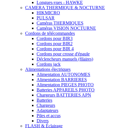
Longues-vues - HAWKE
CAMERA THERMIQUE & NOCTURNE
HIKMICRO
PULSAR
Caméras THERMIQUES
Caméras VISION NOCTURNE
Cordons de télécommandes
Cordons pour BIR3
Cordons pour BIR2
Cordons pour BIR 4
Cordons pour crosse d'épaule
Déclencheurs manuels (filaires)
Cordons jack
Alimentations électriques
Alimentation AUTONOMES
Alimentation BARRIERES
Alimentation PIEGES PHOTO
Batteries APPAREILS PHOTO
Chargeurs BATTERIES APN
Batteries
Chargeurs
Adaptateurs
Piles et accus
Divers
FLASH & Éclairage