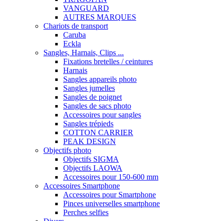
VANGUARD
AUTRES MARQUES
Chariots de transport
Caruba
Eckla
Sangles, Harnais, Clips ...
Fixations bretelles / ceintures
Harnais
Sangles appareils photo
Sangles jumelles
Sangles de poignet
Sangles de sacs photo
Accessoires pour sangles
Sangles trépieds
COTTON CARRIER
PEAK DESIGN
Objectifs photo
Objectifs SIGMA
Objectifs LAOWA
Accessoires pour 150-600 mm
Accessoires Smartphone
Accessoires pour Smartphone
Pinces universelles smartphone
Perches selfies