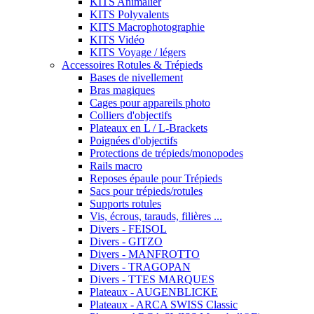
KITS Animalier
KITS Polyvalents
KITS Macrophotographie
KITS Vidéo
KITS Voyage / légers
Accessoires Rotules & Trépieds
Bases de nivellement
Bras magiques
Cages pour appareils photo
Colliers d'objectifs
Plateaux en L / L-Brackets
Poignées d'objectifs
Protections de trépieds/monopodes
Rails macro
Reposes épaule pour Trépieds
Sacs pour trépieds/rotules
Supports rotules
Vis, écrous, tarauds, filières ...
Divers - FEISOL
Divers - GITZO
Divers - MANFROTTO
Divers - TRAGOPAN
Divers - TTES MARQUES
Plateaux - AUGENBLICKE
Plateaux - ARCA SWISS Classic