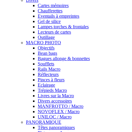
Divers
Cartes mémoires
Chaufferettes
Eventails à empreintes
Gel de silice
Lampes torches & frontales
Lecteurs de cartes
Outillage
MACRO PHOTO
Objectifs
Bean bags
Bagues allonge & bonnettes
Soufflets
Rails Macro
Réflecteurs
Pinces à fleurs
Eclairage
Trépieds Macro
Livres sur la Macro
Divers accessoires
MANFROTTO / Macro
NOVOFLEX / Macro
UNILOC / Macro
PANORAMIQUE
Têtes panoramiques