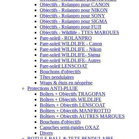
Objectifs - Rolanpro pour CANON
Objectifs - Rolanpro pour NIKON
Objectifs - Rolanpro pour SONY
Objectifs - Rolanpro pour SIGMA
Objectifs - Rolanpro pour FUJI
Objectifs - Wildlife - TTES MARQUES
Pare-soleil - ROLANPRO
Pare-soleil WILDLIFE - Canon
Pare-soleil WILDLIFE - Nikon
Pare-soleil WILDLIFE- Sigma
Pare-soleil WILDLIFE- Autres
Pare-soleil LENSCOAT
Bouchons d'objectifs
Têtes pendulaires
Wraps & étuis en néoprène
Protections ANTI-PLUIE
Boîters + Objectifs TRAGOPAN
Boîters + Objectifs WILDLIFE
Boîtiers + Objectifs LENSCOAT
Boîtiers + Objectifs MANFROTTO
Boîtiers + Objectifs AUTRES MARQUES
Bouchons d'objectifs
Capuches semi-rigides OXAZ
Divers
ROTULE BALL & TETE PENDULAIRE