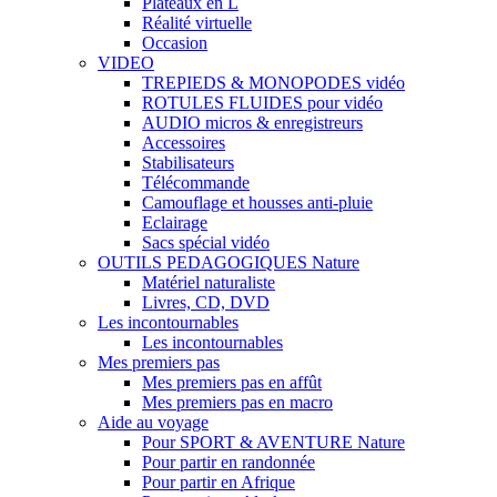
Plateaux en L
Réalité virtuelle
Occasion
VIDEO
TREPIEDS & MONOPODES vidéo
ROTULES FLUIDES pour vidéo
AUDIO micros & enregistreurs
Accessoires
Stabilisateurs
Télécommande
Camouflage et housses anti-pluie
Eclairage
Sacs spécial vidéo
OUTILS PEDAGOGIQUES Nature
Matériel naturaliste
Livres, CD, DVD
Les incontournables
Les incontournables
Mes premiers pas
Mes premiers pas en affût
Mes premiers pas en macro
Aide au voyage
Pour SPORT & AVENTURE Nature
Pour partir en randonnée
Pour partir en Afrique