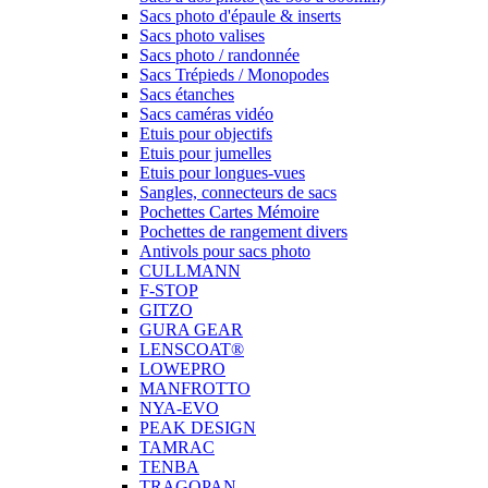
Sacs photo d'épaule & inserts
Sacs photo valises
Sacs photo / randonnée
Sacs Trépieds / Monopodes
Sacs étanches
Sacs caméras vidéo
Etuis pour objectifs
Etuis pour jumelles
Etuis pour longues-vues
Sangles, connecteurs de sacs
Pochettes Cartes Mémoire
Pochettes de rangement divers
Antivols pour sacs photo
CULLMANN
F-STOP
GITZO
GURA GEAR
LENSCOAT®
LOWEPRO
MANFROTTO
NYA-EVO
PEAK DESIGN
TAMRAC
TENBA
TRAGOPAN