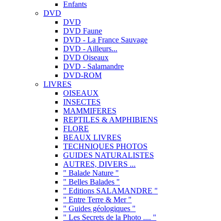
Enfants
DVD
DVD
DVD Faune
DVD - La France Sauvage
DVD - Ailleurs...
DVD Oiseaux
DVD - Salamandre
DVD-ROM
LIVRES
OISEAUX
INSECTES
MAMMIFERES
REPTILES & AMPHIBIENS
FLORE
BEAUX LIVRES
TECHNIQUES PHOTOS
GUIDES NATURALISTES
AUTRES, DIVERS ...
" Balade Nature "
" Belles Balades "
" Editions SALAMANDRE "
" Entre Terre & Mer "
" Guides géologiques "
" Les Secrets de la Photo .... "