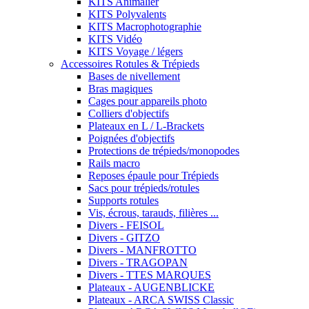
KITS Animalier
KITS Polyvalents
KITS Macrophotographie
KITS Vidéo
KITS Voyage / légers
Accessoires Rotules & Trépieds
Bases de nivellement
Bras magiques
Cages pour appareils photo
Colliers d'objectifs
Plateaux en L / L-Brackets
Poignées d'objectifs
Protections de trépieds/monopodes
Rails macro
Reposes épaule pour Trépieds
Sacs pour trépieds/rotules
Supports rotules
Vis, écrous, tarauds, filières ...
Divers - FEISOL
Divers - GITZO
Divers - MANFROTTO
Divers - TRAGOPAN
Divers - TTES MARQUES
Plateaux - AUGENBLICKE
Plateaux - ARCA SWISS Classic