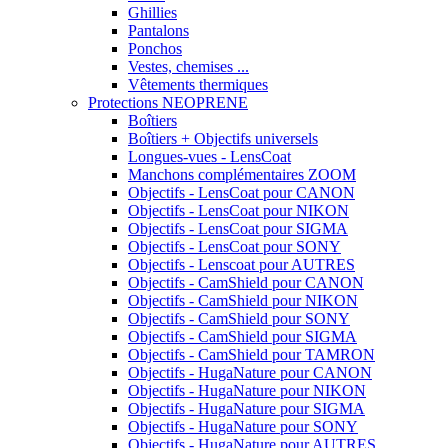
Ghillies
Pantalons
Ponchos
Vestes, chemises ...
Vêtements thermiques
Protections NEOPRENE
Boîtiers
Boîtiers + Objectifs universels
Longues-vues - LensCoat
Manchons complémentaires ZOOM
Objectifs - LensCoat pour CANON
Objectifs - LensCoat pour NIKON
Objectifs - LensCoat pour SIGMA
Objectifs - LensCoat pour SONY
Objectifs - Lenscoat pour AUTRES
Objectifs - CamShield pour CANON
Objectifs - CamShield pour NIKON
Objectifs - CamShield pour SONY
Objectifs - CamShield pour SIGMA
Objectifs - CamShield pour TAMRON
Objectifs - HugaNature pour CANON
Objectifs - HugaNature pour NIKON
Objectifs - HugaNature pour SIGMA
Objectifs - HugaNature pour SONY
Objectifs - HugaNature pour AUTRES