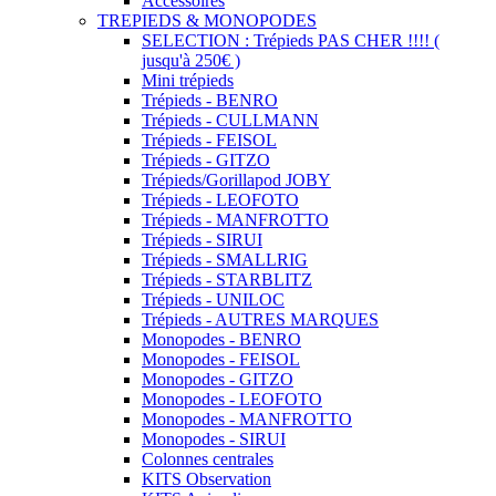
Accessoires
TREPIEDS & MONOPODES
SELECTION : Trépieds PAS CHER !!!! (
jusqu'à 250€ )
Mini trépieds
Trépieds - BENRO
Trépieds - CULLMANN
Trépieds - FEISOL
Trépieds - GITZO
Trépieds/Gorillapod JOBY
Trépieds - LEOFOTO
Trépieds - MANFROTTO
Trépieds - SIRUI
Trépieds - SMALLRIG
Trépieds - STARBLITZ
Trépieds - UNILOC
Trépieds - AUTRES MARQUES
Monopodes - BENRO
Monopodes - FEISOL
Monopodes - GITZO
Monopodes - LEOFOTO
Monopodes - MANFROTTO
Monopodes - SIRUI
Colonnes centrales
KITS Observation