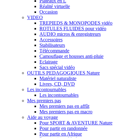
Plateaux en L
Réalité virtuelle
Occasion
VIDEO
TREPIEDS & MONOPODES vidéo
ROTULES FLUIDES pour vidéo
AUDIO micros & enregistreurs
Accessoires
Stabilisateurs
Télécommande
Camouflage et housses anti-pluie
Eclairage
Sacs spécial vidéo
OUTILS PEDAGOGIQUES Nature
Matériel naturaliste
Livres, CD, DVD
Les incontournables
Les incontournables
Mes premiers pas
Mes premiers pas en affût
Mes premiers pas en macro
Aide au voyage
Pour SPORT & AVENTURE Nature
Pour partir en randonnée
Pour partir en Afrique