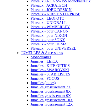
Plateaux ARCA SWISS Monoball®Fix
Plateaux - ACRATECH
Plateaux - JOBU DESIGN
Plateaux - KIRK ENTERPRISE
Plateaux - LEOFOTO
Plateaux - UNIQBALL
Plateaux - WIMBERLEY
Plateaux - pour CANON
Plateaux - pour NIKON
Plateaux - pour SONY
Plateaux - pour SIGMA
Plateaux - pour UNIVERSEL
JUMELLES & Accessoires
Monoculaires
Jumelles - LEICA
Jumelles - KITE OPTICS
Jumelles - SWAROVSKI
Jumelles - STABILISEES
Jumelles - FOCUS
Jumelles (toutes)
Jumelles grossissement 7X
Jumelles grossissement 8X
Jumelles grossissement 9X
Jumelles grossissement 10X
Jumelles grossissement 12X