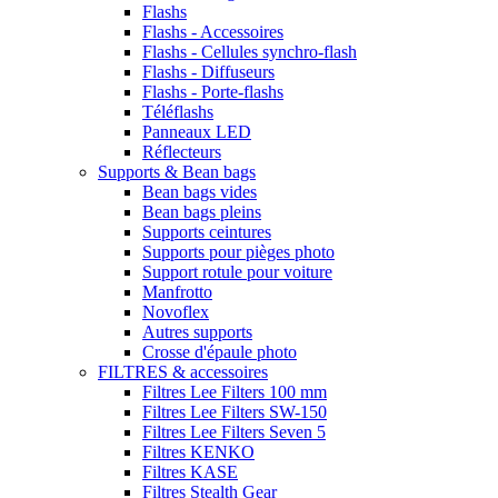
Flashs
Flashs - Accessoires
Flashs - Cellules synchro-flash
Flashs - Diffuseurs
Flashs - Porte-flashs
Téléflashs
Panneaux LED
Réflecteurs
Supports & Bean bags
Bean bags vides
Bean bags pleins
Supports ceintures
Supports pour pièges photo
Support rotule pour voiture
Manfrotto
Novoflex
Autres supports
Crosse d'épaule photo
FILTRES & accessoires
Filtres Lee Filters 100 mm
Filtres Lee Filters SW-150
Filtres Lee Filters Seven 5
Filtres KENKO
Filtres KASE
Filtres Stealth Gear