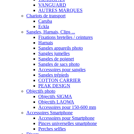
VANGUARD
AUTRES MARQUES
Chariots de transport
Caruba
Eckla
Sangles, Harnais, Clips ...
Fixations bretelles / ceintures
Harnais
Sangles appareils photo
Sangles jumelles
Sangles de poignet
Sangles de sacs photo
Accessoires pour sangles
Sangles trépieds
COTTON CARRIER
PEAK DESIGN
Objectifs photo
Objectifs SIGMA
Objectifs LAOWA
Accessoires pour 150-600 mm
Accessoires Smartphone
Accessoires pour Smartphone
Pinces universelles smartphone
Perches selfies