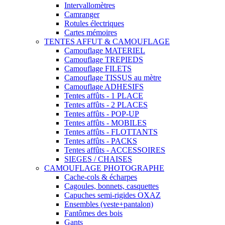
Intervallomètres
Camranger
Rotules électriques
Cartes mémoires
TENTES AFFUT & CAMOUFLAGE
Camouflage MATERIEL
Camouflage TREPIEDS
Camouflage FILETS
Camouflage TISSUS au mètre
Camouflage ADHESIFS
Tentes affûts - 1 PLACE
Tentes affûts - 2 PLACES
Tentes affûts - POP-UP
Tentes affûts - MOBILES
Tentes affûts - FLOTTANTS
Tentes affûts - PACKS
Tentes affûts - ACCESSOIRES
SIEGES / CHAISES
CAMOUFLAGE PHOTOGRAPHE
Cache-cols & écharpes
Cagoules, bonnets, casquettes
Capuches semi-rigides OXAZ
Ensembles (veste+pantalon)
Fantômes des bois
Gants