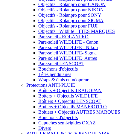
Objectifs - Rolanpro pour CANON
Objectifs - Rolanpro pour NIKON
Objectifs - Rolanpro pour SONY
Objectifs - Rolanpro pour SIGMA
Objectifs - Rolanpro pour FUJI
Objectifs - Wildlife - TTES MARQUES
Pare-soleil - ROLANPRO
Pare-soleil WILDLIFE - Canon
Pare-soleil WILDLIFE - Nikon
Pare-soleil WILDLIFE- Sigma
Pare-soleil WILDLIFE- Autres
Pare-soleil LENSCOAT
Bouchons d'objectifs
Têtes pendulaires
Wraps & étuis en néoprène
Protections ANTI-PLUIE
Boîters + Objectifs TRAGOPAN
Boîters + Objectifs WILDLIFE
Boîtiers + Objectifs LENSCOAT
Boîtiers + Objectifs MANFROTTO
Boîtiers + Objectifs AUTRES MARQUES
Bouchons d'objectifs
Capuches semi-rigides OXAZ
Divers
ROTULE BALL & TETE PENDULAIRE