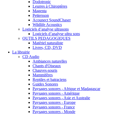
Dodotronic
Leurres à Chiroptères
Magenta
Pettersson
Acounect SoundChaser
Wildlife Acoustics
Logiciels d’analyse ultrasons
Logiciels d’analyse ultra sons
OUTILS PEDAGOGIQUES
Matériel naturaliste
Livres, CD, DVD
La librairie
CD Audio
Ambiances naturelles
Chants d'Oiseaux
Chauves-souris
Mammifères
Reptiles et batraciens
Guides Sonores
Paysages sonores - Afrique et Madagascar
Paysages sonores - Amérique
Paysages sonores - Asie et Australie
Paysages sonores - Europe
Paysages sonores - France
Paysages sonores - Monde