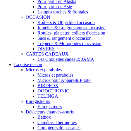
Pour partir en Alaska
Pour partir en Asie
Lampes torches & frontales
OCCASION
Boîtiers & Objectifs d'occasion
Jumelles & Longues-vues d'occasion
Rotules, plateaux, colliers d'occasion
Sacs & rangement d'occasion
Trépieds & Monopodes d'occasion
DIVERS
CARTES CADEAUX
Les Chouettes cadeaux JAMA
La prise de son
Micros et paraboles
Micros et paraboles
Micros pour Appareils Photo
BIRDFOX
DODOTRONIC
TELINGA
Enregistreurs
Enregistreurs
Détecteurs chauves-souris
Batbox
Caméras Thermiques
Compteurs de passages