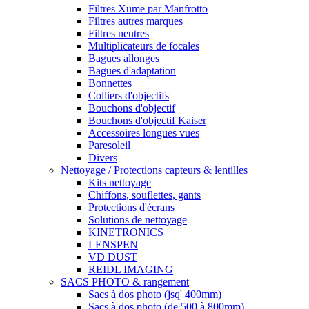
Filtres Xume par Manfrotto
Filtres autres marques
Filtres neutres
Multiplicateurs de focales
Bagues allonges
Bagues d'adaptation
Bonnettes
Colliers d'objectifs
Bouchons d'objectif
Bouchons d'objectif Kaiser
Accessoires longues vues
Paresoleil
Divers
Nettoyage / Protections capteurs & lentilles
Kits nettoyage
Chiffons, souflettes, gants
Protections d'écrans
Solutions de nettoyage
KINETRONICS
LENSPEN
VD DUST
REIDL IMAGING
SACS PHOTO & rangement
Sacs à dos photo (jsq' 400mm)
Sacs à dos photo (de 500 à 800mm)