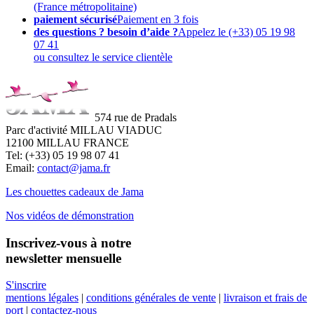
(France métropolitaine)
paiement sécurisé
Paiement en 3 fois
des questions ? besoin d’aide ?
Appelez le (+33) 05 19 98
07 41
ou consultez le service clientèle
574 rue de Pradals
Parc d'activité MILLAU VIADUC
12100 MILLAU FRANCE
Tel: (+33) 05 19 98 07 41
Email:
contact@jama.fr
Les chouettes cadeaux de Jama
Nos vidéos de démonstration
Inscrivez-vous à notre
newsletter mensuelle
S'inscrire
mentions légales
|
conditions générales de vente
|
livraison et frais de
port
|
contactez-nous