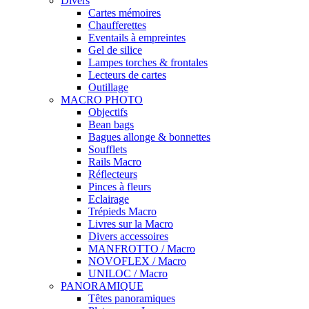
Divers
Cartes mémoires
Chaufferettes
Eventails à empreintes
Gel de silice
Lampes torches & frontales
Lecteurs de cartes
Outillage
MACRO PHOTO
Objectifs
Bean bags
Bagues allonge & bonnettes
Soufflets
Rails Macro
Réflecteurs
Pinces à fleurs
Eclairage
Trépieds Macro
Livres sur la Macro
Divers accessoires
MANFROTTO / Macro
NOVOFLEX / Macro
UNILOC / Macro
PANORAMIQUE
Têtes panoramiques