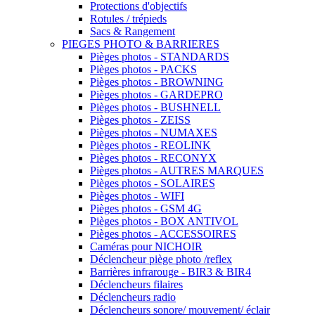
Protections d'objectifs
Rotules / trépieds
Sacs & Rangement
PIEGES PHOTO & BARRIERES
Pièges photos - STANDARDS
Pièges photos - PACKS
Pièges photos - BROWNING
Pièges photos - GARDEPRO
Pièges photos - BUSHNELL
Pièges photos - ZEISS
Pièges photos - NUMAXES
Pièges photos - REOLINK
Pièges photos - RECONYX
Pièges photos - AUTRES MARQUES
Pièges photos - SOLAIRES
Pièges photos - WIFI
Pièges photos - GSM 4G
Pièges photos - BOX ANTIVOL
Pièges photos - ACCESSOIRES
Caméras pour NICHOIR
Déclencheur piège photo /reflex
Barrières infrarouge - BIR3 & BIR4
Déclencheurs filaires
Déclencheurs radio
Déclencheurs sonore/ mouvement/ éclair