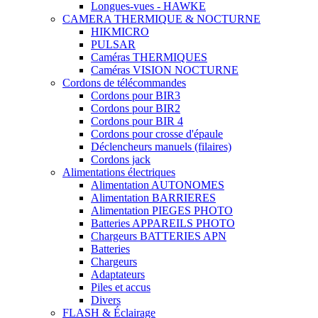
Longues-vues - HAWKE
CAMERA THERMIQUE & NOCTURNE
HIKMICRO
PULSAR
Caméras THERMIQUES
Caméras VISION NOCTURNE
Cordons de télécommandes
Cordons pour BIR3
Cordons pour BIR2
Cordons pour BIR 4
Cordons pour crosse d'épaule
Déclencheurs manuels (filaires)
Cordons jack
Alimentations électriques
Alimentation AUTONOMES
Alimentation BARRIERES
Alimentation PIEGES PHOTO
Batteries APPAREILS PHOTO
Chargeurs BATTERIES APN
Batteries
Chargeurs
Adaptateurs
Piles et accus
Divers
FLASH & Éclairage