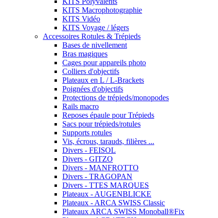
KITS Polyvalents
KITS Macrophotographie
KITS Vidéo
KITS Voyage / légers
Accessoires Rotules & Trépieds
Bases de nivellement
Bras magiques
Cages pour appareils photo
Colliers d'objectifs
Plateaux en L / L-Brackets
Poignées d'objectifs
Protections de trépieds/monopodes
Rails macro
Reposes épaule pour Trépieds
Sacs pour trépieds/rotules
Supports rotules
Vis, écrous, tarauds, filières ...
Divers - FEISOL
Divers - GITZO
Divers - MANFROTTO
Divers - TRAGOPAN
Divers - TTES MARQUES
Plateaux - AUGENBLICKE
Plateaux - ARCA SWISS Classic
Plateaux ARCA SWISS Monoball®Fix