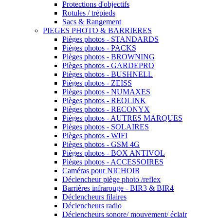
Protections d'objectifs
Rotules / trépieds
Sacs & Rangement
PIEGES PHOTO & BARRIERES
Pièges photos - STANDARDS
Pièges photos - PACKS
Pièges photos - BROWNING
Pièges photos - GARDEPRO
Pièges photos - BUSHNELL
Pièges photos - ZEISS
Pièges photos - NUMAXES
Pièges photos - REOLINK
Pièges photos - RECONYX
Pièges photos - AUTRES MARQUES
Pièges photos - SOLAIRES
Pièges photos - WIFI
Pièges photos - GSM 4G
Pièges photos - BOX ANTIVOL
Pièges photos - ACCESSOIRES
Caméras pour NICHOIR
Déclencheur piège photo /reflex
Barrières infrarouge - BIR3 & BIR4
Déclencheurs filaires
Déclencheurs radio
Déclencheurs sonore/ mouvement/ éclair