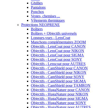
Ghillies
Pantalons
Ponchos
Vestes, chemises ...
Vêtements thermiques
Protections NEOPRENE
Boîtiers
Boîtiers + Objectifs universels
Longues-vues - LensCoat
Manchons complémentaires ZOOM
Objectifs - LensCoat pour CANON
Objectifs - LensCoat pour NIKON
Objectifs - LensCoat pour SIGMA
Objectifs - LensCoat pour SONY
Objectifs - Lenscoat pour AUTRES
Objectifs - CamShield pour CANON
Objectifs - CamShield pour NIKON
Objectifs - CamShield pour SONY
Objectifs - CamShield pour SIGMA
Objectifs - CamShield pour TAMRON
Objectifs - HugaNature pour CANON
Objectifs - HugaNature pour NIKON
Objectifs - HugaNature pour SIGMA
Objectifs - HugaNature pour SONY
Objectifs - HugaNature pour AUTRES