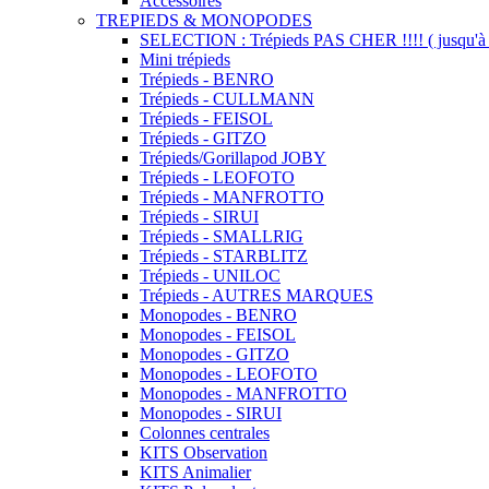
Accessoires
TREPIEDS & MONOPODES
SELECTION : Trépieds PAS CHER !!!! ( jusqu'à 
Mini trépieds
Trépieds - BENRO
Trépieds - CULLMANN
Trépieds - FEISOL
Trépieds - GITZO
Trépieds/Gorillapod JOBY
Trépieds - LEOFOTO
Trépieds - MANFROTTO
Trépieds - SIRUI
Trépieds - SMALLRIG
Trépieds - STARBLITZ
Trépieds - UNILOC
Trépieds - AUTRES MARQUES
Monopodes - BENRO
Monopodes - FEISOL
Monopodes - GITZO
Monopodes - LEOFOTO
Monopodes - MANFROTTO
Monopodes - SIRUI
Colonnes centrales
KITS Observation
KITS Animalier