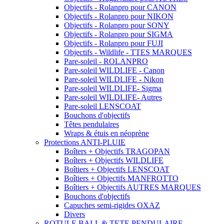
Objectifs - Rolanpro pour CANON
Objectifs - Rolanpro pour NIKON
Objectifs - Rolanpro pour SONY
Objectifs - Rolanpro pour SIGMA
Objectifs - Rolanpro pour FUJI
Objectifs - Wildlife - TTES MARQUES
Pare-soleil - ROLANPRO
Pare-soleil WILDLIFE - Canon
Pare-soleil WILDLIFE - Nikon
Pare-soleil WILDLIFE- Sigma
Pare-soleil WILDLIFE- Autres
Pare-soleil LENSCOAT
Bouchons d'objectifs
Têtes pendulaires
Wraps & étuis en néoprène
Protections ANTI-PLUIE
Boîters + Objectifs TRAGOPAN
Boîters + Objectifs WILDLIFE
Boîtiers + Objectifs LENSCOAT
Boîtiers + Objectifs MANFROTTO
Boîtiers + Objectifs AUTRES MARQUES
Bouchons d'objectifs
Capuches semi-rigides OXAZ
Divers
ROTULE BALL & TETE PENDULAIRE