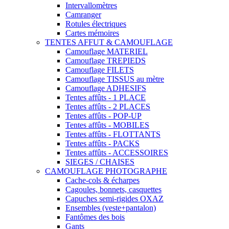
Intervallomètres
Camranger
Rotules électriques
Cartes mémoires
TENTES AFFUT & CAMOUFLAGE
Camouflage MATERIEL
Camouflage TREPIEDS
Camouflage FILETS
Camouflage TISSUS au mètre
Camouflage ADHESIFS
Tentes affûts - 1 PLACE
Tentes affûts - 2 PLACES
Tentes affûts - POP-UP
Tentes affûts - MOBILES
Tentes affûts - FLOTTANTS
Tentes affûts - PACKS
Tentes affûts - ACCESSOIRES
SIEGES / CHAISES
CAMOUFLAGE PHOTOGRAPHE
Cache-cols & écharpes
Cagoules, bonnets, casquettes
Capuches semi-rigides OXAZ
Ensembles (veste+pantalon)
Fantômes des bois
Gants