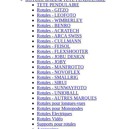
TETE PENDULAIRE
Rotules - GITZO
Rotules - LEOFOTO
Rotules - WIMBERLEY
Rotules - BENRO
Rotules - ACRATECH
Rotules - ARCA SWISS
Rotules - CULLMANN
Rotules - FEISOL
Rotules - FLEXSHOOTER
Rotules - JOBU DESIGN
Rotules - JOBY
Rotules - MANFROTTO
Rotules - NOVOFLEX
Rotules - SMALLRIG
Rotules - SIRUI
Rotules - SUNWAYFOTO
Rotules - UNIQBALL
Rotules - AUTRES MARQUES
Rotules pour longues-vues
Rotules pour Monopodes
Rotules Electriques
Rotules Vidéo
Supports pour rotules