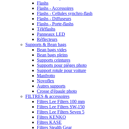
Flashs
Flashs - Accessoires
Flashs - Cellules synchro-flash
Flashs - Diffuseurs
Flashs - Porte-flashs
Téléflashs
Panneaux LED
Réflecteurs
Supports & Bean bags
Bean bags vides
Bean bags pleins
Supports ceintures
Supports pour pièges photo
Support rotule pour voiture
Manfrotto
Novoflex
Autres supports
Crosse d'épaule photo
FILTRES & accessoires
Filtres Lee Filters 100 mm
Filtres Lee Filters SW-150
Filtres Lee Filters Seven 5
Filtres KENKO
Filtres KASE
Filtres Stealth Gear