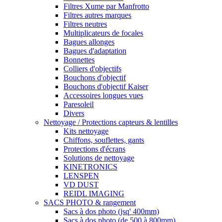
Filtres Xume par Manfrotto
Filtres autres marques
Filtres neutres
Multiplicateurs de focales
Bagues allonges
Bagues d'adaptation
Bonnettes
Colliers d'objectifs
Bouchons d'objectif
Bouchons d'objectif Kaiser
Accessoires longues vues
Paresoleil
Divers
Nettoyage / Protections capteurs & lentilles
Kits nettoyage
Chiffons, souflettes, gants
Protections d'écrans
Solutions de nettoyage
KINETRONICS
LENSPEN
VD DUST
REIDL IMAGING
SACS PHOTO & rangement
Sacs à dos photo (jsq' 400mm)
Sacs à dos photo (de 500 à 800mm)