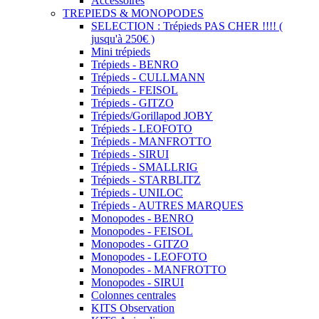
Accessoires
TREPIEDS & MONOPODES
SELECTION : Trépieds PAS CHER !!!! (
jusqu'à 250€ )
Mini trépieds
Trépieds - BENRO
Trépieds - CULLMANN
Trépieds - FEISOL
Trépieds - GITZO
Trépieds/Gorillapod JOBY
Trépieds - LEOFOTO
Trépieds - MANFROTTO
Trépieds - SIRUI
Trépieds - SMALLRIG
Trépieds - STARBLITZ
Trépieds - UNILOC
Trépieds - AUTRES MARQUES
Monopodes - BENRO
Monopodes - FEISOL
Monopodes - GITZO
Monopodes - LEOFOTO
Monopodes - MANFROTTO
Monopodes - SIRUI
Colonnes centrales
KITS Observation