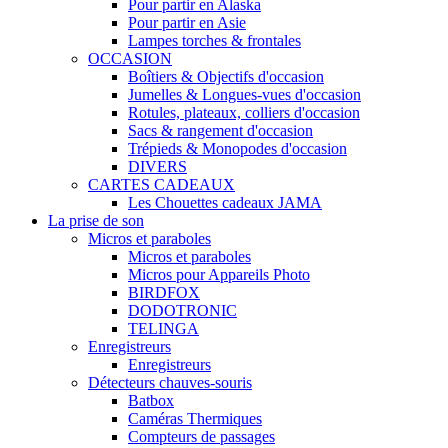
Pour partir en Alaska
Pour partir en Asie
Lampes torches & frontales
OCCASION
Boîtiers & Objectifs d'occasion
Jumelles & Longues-vues d'occasion
Rotules, plateaux, colliers d'occasion
Sacs & rangement d'occasion
Trépieds & Monopodes d'occasion
DIVERS
CARTES CADEAUX
Les Chouettes cadeaux JAMA
La prise de son
Micros et paraboles
Micros et paraboles
Micros pour Appareils Photo
BIRDFOX
DODOTRONIC
TELINGA
Enregistreurs
Enregistreurs
Détecteurs chauves-souris
Batbox
Caméras Thermiques
Compteurs de passages