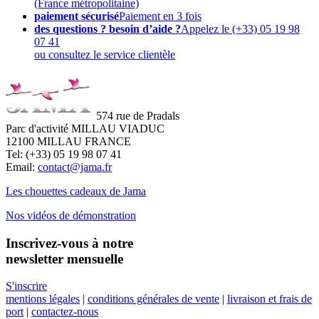
(France métropolitaine)
paiement sécurisé
Paiement en 3 fois
des questions ? besoin d’aide ?
Appelez le (+33) 05 19 98
07 41
ou consultez le service clientèle
574 rue de Pradals
Parc d'activité MILLAU VIADUC
12100 MILLAU FRANCE
Tel: (+33) 05 19 98 07 41
Email:
contact@jama.fr
Les chouettes cadeaux de Jama
Nos vidéos de démonstration
Inscrivez-vous à notre
newsletter mensuelle
S'inscrire
mentions légales
|
conditions générales de vente
|
livraison et frais de
port
|
contactez-nous