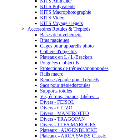
KITS Animalier
KITS Polyvalents
KITS Macrophotographie
KITS Vidéo
KITS Voyage / légers
Accessoires Rotules & Trépieds
Bases de nivellement
Bras magiques
Cages pour appareils photo
Colliers d'objectifs
Plateaux en L / L-Brackets
Poignées d'objectifs
Protections de trépieds/monopodes
Rails macro
Reposes épaule pour Trépieds
Sacs pour trépieds/rotules
Supports rotules
Vis, écrous, tarauds, filières ...
Divers - FEISOL
Divers - GITZO
Divers - MANFROTTO
Divers - TRAGOPAN
Divers - TTES MARQUES
Plateaux - AUGENBLICKE
Plateaux - ARCA SWISS Classic