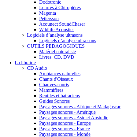
Dodotronic
Leurres à Chiroptères
Magenta
Pettersson
Acounect SoundChaser
Wildlife Acoustics
Logiciels d’analyse ultrasons
Logiciels d’analyse ultra sons
OUTILS PEDAGOGIQUES
Matériel naturaliste
Livres, CD, DVD
La librairie
CD Audio
Ambiances naturelles
Chants d'Oiseaux
Chauves-souris
Mammifères
Reptiles et batraciens
Guides Sonores
Paysages sonores - Afrique et Madagascar
Paysages sonores - Amérique
Paysages sonores - Asie et Australie
Paysages sonores - Europe
Paysages sonores - France
Paysages sonores - Monde