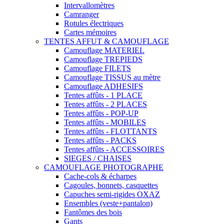
Intervallomètres
Camranger
Rotules électriques
Cartes mémoires
TENTES AFFUT & CAMOUFLAGE
Camouflage MATERIEL
Camouflage TREPIEDS
Camouflage FILETS
Camouflage TISSUS au mètre
Camouflage ADHESIFS
Tentes affûts - 1 PLACE
Tentes affûts - 2 PLACES
Tentes affûts - POP-UP
Tentes affûts - MOBILES
Tentes affûts - FLOTTANTS
Tentes affûts - PACKS
Tentes affûts - ACCESSOIRES
SIEGES / CHAISES
CAMOUFLAGE PHOTOGRAPHE
Cache-cols & écharpes
Cagoules, bonnets, casquettes
Capuches semi-rigides OXAZ
Ensembles (veste+pantalon)
Fantômes des bois
Gants