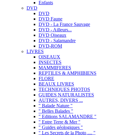
Enfants
DVD
DVD
DVD Faune
DVD - La France Sauvage
DVD - Ailleurs...
DVD Oiseaux
DVD - Salamandre
DVD-ROM
LIVRES
OISEAUX
INSECTES
MAMMIFERES
REPTILES & AMPHIBIENS
FLORE
BEAUX LIVRES
TECHNIQUES PHOTOS
GUIDES NATURALISTES
AUTRES, DIVERS ...
" Balade Nature "
" Belles Balades "
" Editions SALAMANDRE "
" Entre Terre & Mer "
" Guides géologiques "
" Les Secrets de la Photo .... "