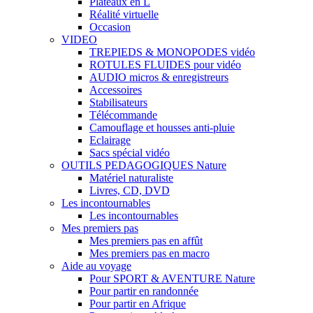
Plateaux en L
Réalité virtuelle
Occasion
VIDEO
TREPIEDS & MONOPODES vidéo
ROTULES FLUIDES pour vidéo
AUDIO micros & enregistreurs
Accessoires
Stabilisateurs
Télécommande
Camouflage et housses anti-pluie
Eclairage
Sacs spécial vidéo
OUTILS PEDAGOGIQUES Nature
Matériel naturaliste
Livres, CD, DVD
Les incontournables
Les incontournables
Mes premiers pas
Mes premiers pas en affût
Mes premiers pas en macro
Aide au voyage
Pour SPORT & AVENTURE Nature
Pour partir en randonnée
Pour partir en Afrique