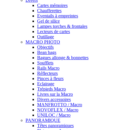
Divers
Cartes mémoires
Chaufferettes
Eventails à empreintes
Gel de silice
Lampes torches & frontales
Lecteurs de cartes
Outillage
MACRO PHOTO
Objectifs
Bean bags
Bagues allonge & bonnettes
Soufflets
Rails Macro
Réflecteurs
Pinces à fleurs
Eclairage
Trépieds Macro
Livres sur la Macro
Divers accessoires
MANFROTTO / Macro
NOVOFLEX / Macro
UNILOC / Macro
PANORAMIQUE
Têtes panoramiques