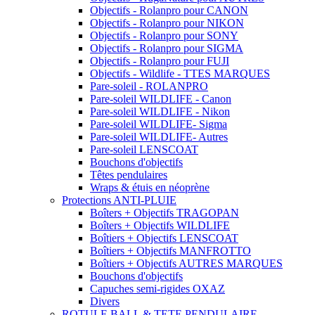
Objectifs - Rolanpro pour CANON
Objectifs - Rolanpro pour NIKON
Objectifs - Rolanpro pour SONY
Objectifs - Rolanpro pour SIGMA
Objectifs - Rolanpro pour FUJI
Objectifs - Wildlife - TTES MARQUES
Pare-soleil - ROLANPRO
Pare-soleil WILDLIFE - Canon
Pare-soleil WILDLIFE - Nikon
Pare-soleil WILDLIFE- Sigma
Pare-soleil WILDLIFE- Autres
Pare-soleil LENSCOAT
Bouchons d'objectifs
Têtes pendulaires
Wraps & étuis en néoprène
Protections ANTI-PLUIE
Boîters + Objectifs TRAGOPAN
Boîters + Objectifs WILDLIFE
Boîtiers + Objectifs LENSCOAT
Boîtiers + Objectifs MANFROTTO
Boîtiers + Objectifs AUTRES MARQUES
Bouchons d'objectifs
Capuches semi-rigides OXAZ
Divers
ROTULE BALL & TETE PENDULAIRE