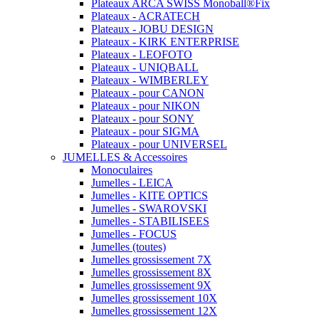
Plateaux ARCA SWISS Monoball®Fix
Plateaux - ACRATECH
Plateaux - JOBU DESIGN
Plateaux - KIRK ENTERPRISE
Plateaux - LEOFOTO
Plateaux - UNIQBALL
Plateaux - WIMBERLEY
Plateaux - pour CANON
Plateaux - pour NIKON
Plateaux - pour SONY
Plateaux - pour SIGMA
Plateaux - pour UNIVERSEL
JUMELLES & Accessoires
Monoculaires
Jumelles - LEICA
Jumelles - KITE OPTICS
Jumelles - SWAROVSKI
Jumelles - STABILISEES
Jumelles - FOCUS
Jumelles (toutes)
Jumelles grossissement 7X
Jumelles grossissement 8X
Jumelles grossissement 9X
Jumelles grossissement 10X
Jumelles grossissement 12X