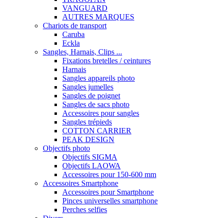
VANGUARD
AUTRES MARQUES
Chariots de transport
Caruba
Eckla
Sangles, Harnais, Clips ...
Fixations bretelles / ceintures
Harnais
Sangles appareils photo
Sangles jumelles
Sangles de poignet
Sangles de sacs photo
Accessoires pour sangles
Sangles trépieds
COTTON CARRIER
PEAK DESIGN
Objectifs photo
Objectifs SIGMA
Objectifs LAOWA
Accessoires pour 150-600 mm
Accessoires Smartphone
Accessoires pour Smartphone
Pinces universelles smartphone
Perches selfies