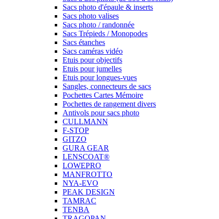
Sacs photo d'épaule & inserts
Sacs photo valises
Sacs photo / randonnée
Sacs Trépieds / Monopodes
Sacs étanches
Sacs caméras vidéo
Etuis pour objectifs
Etuis pour jumelles
Etuis pour longues-vues
Sangles, connecteurs de sacs
Pochettes Cartes Mémoire
Pochettes de rangement divers
Antivols pour sacs photo
CULLMANN
F-STOP
GITZO
GURA GEAR
LENSCOAT®
LOWEPRO
MANFROTTO
NYA-EVO
PEAK DESIGN
TAMRAC
TENBA
TRAGOPAN