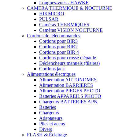
Longues-vues - HAWKE
CAMERA THERMIQUE & NOCTURNE
HIKMICRO
PULSAR
Caméras THERMIQUES
Caméras VISION NOCTURNE
Cordons de télécommandes
Cordons pour BIR3
Cordons pour BIR2
Cordons pour BIR 4
Cordons pour crosse d'épaule
Déclencheurs manuels (filaires)
Cordons jack
Alimentations électriques
Alimentation AUTONOMES
Alimentation BARRIERES
Alimentation PIEGES PHOTO
Batteries APPAREILS PHOTO
Chargeurs BATTERIES APN
Batteries
Chargeurs
Adaptateurs
Piles et accus
Divers
FLASH & Éclairage