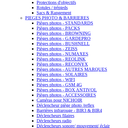
Protections d'objectifs
Rotules / trépieds
Sacs & Rangement
PIEGES PHOTO & BARRIERES
Pièges photos - STANDARDS
Pièges photos - PACKS
Pièges photos - BROWNING
Pièges photos - GARDEPRO
Pièges photos - BUSHNELL
Pièges photos - ZEISS
Pièges photos - NUMAXES
Pièges photos - REOLINK
Pièges photos - RECONYX
Pièges photos - AUTRES MARQUES
Pièges photos - SOLAIRES
Pièges photos - WIFI
Pièges photos - GSM 4G
Pièges photos - BOX ANTIVOL
Pièges photos - ACCESSOIRES
Caméras pour NICHOIR
Déclencheur piège photo /reflex
Barrières infrarouge - BIR3 & BIR4
Déclencheurs filaires
Déclencheurs radio
Déclencheurs sonore/ mouvement/ éclair