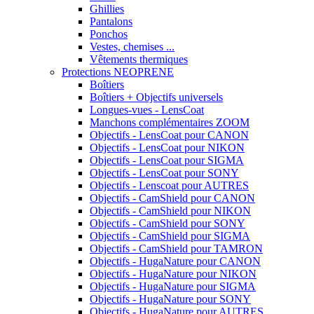
Ghillies
Pantalons
Ponchos
Vestes, chemises ...
Vêtements thermiques
Protections NEOPRENE
Boîtiers
Boîtiers + Objectifs universels
Longues-vues - LensCoat
Manchons complémentaires ZOOM
Objectifs - LensCoat pour CANON
Objectifs - LensCoat pour NIKON
Objectifs - LensCoat pour SIGMA
Objectifs - LensCoat pour SONY
Objectifs - Lenscoat pour AUTRES
Objectifs - CamShield pour CANON
Objectifs - CamShield pour NIKON
Objectifs - CamShield pour SONY
Objectifs - CamShield pour SIGMA
Objectifs - CamShield pour TAMRON
Objectifs - HugaNature pour CANON
Objectifs - HugaNature pour NIKON
Objectifs - HugaNature pour SIGMA
Objectifs - HugaNature pour SONY
Objectifs - HugaNature pour AUTRES