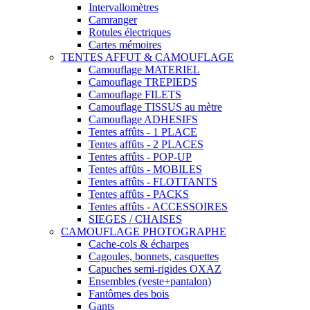
Intervallomètres
Camranger
Rotules électriques
Cartes mémoires
TENTES AFFUT & CAMOUFLAGE
Camouflage MATERIEL
Camouflage TREPIEDS
Camouflage FILETS
Camouflage TISSUS au mètre
Camouflage ADHESIFS
Tentes affûts - 1 PLACE
Tentes affûts - 2 PLACES
Tentes affûts - POP-UP
Tentes affûts - MOBILES
Tentes affûts - FLOTTANTS
Tentes affûts - PACKS
Tentes affûts - ACCESSOIRES
SIEGES / CHAISES
CAMOUFLAGE PHOTOGRAPHE
Cache-cols & écharpes
Cagoules, bonnets, casquettes
Capuches semi-rigides OXAZ
Ensembles (veste+pantalon)
Fantômes des bois
Gants