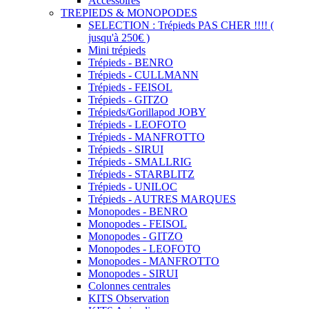
Accessoires
TREPIEDS & MONOPODES
SELECTION : Trépieds PAS CHER !!!! (
jusqu'à 250€ )
Mini trépieds
Trépieds - BENRO
Trépieds - CULLMANN
Trépieds - FEISOL
Trépieds - GITZO
Trépieds/Gorillapod JOBY
Trépieds - LEOFOTO
Trépieds - MANFROTTO
Trépieds - SIRUI
Trépieds - SMALLRIG
Trépieds - STARBLITZ
Trépieds - UNILOC
Trépieds - AUTRES MARQUES
Monopodes - BENRO
Monopodes - FEISOL
Monopodes - GITZO
Monopodes - LEOFOTO
Monopodes - MANFROTTO
Monopodes - SIRUI
Colonnes centrales
KITS Observation