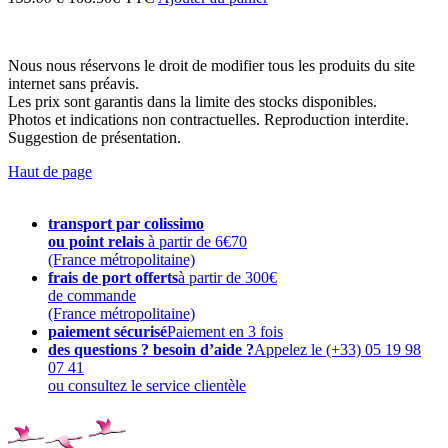
Nous nous réservons le droit de modifier tous les produits du site
internet sans préavis.
Les prix sont garantis dans la limite des stocks disponibles.
Photos et indications non contractuelles. Reproduction interdite.
Suggestion de présentation.
Haut de page
transport par colissimo
ou point relais
à partir de 6€70
(France métropolitaine)
frais de port offerts
à partir de 300€
de commande
(France métropolitaine)
paiement sécurisé
Paiement en 3 fois
des questions ? besoin d’aide ?
Appelez le (+33) 05 19 98
07 41
ou consultez le service clientèle