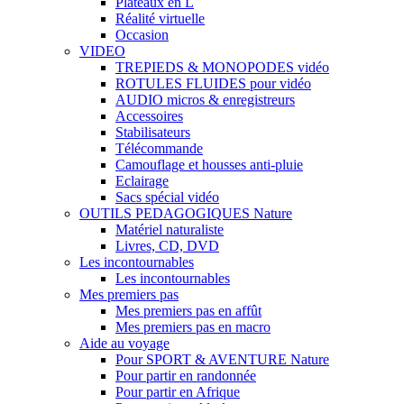
Plateaux en L
Réalité virtuelle
Occasion
VIDEO
TREPIEDS & MONOPODES vidéo
ROTULES FLUIDES pour vidéo
AUDIO micros & enregistreurs
Accessoires
Stabilisateurs
Télécommande
Camouflage et housses anti-pluie
Eclairage
Sacs spécial vidéo
OUTILS PEDAGOGIQUES Nature
Matériel naturaliste
Livres, CD, DVD
Les incontournables
Les incontournables
Mes premiers pas
Mes premiers pas en affût
Mes premiers pas en macro
Aide au voyage
Pour SPORT & AVENTURE Nature
Pour partir en randonnée
Pour partir en Afrique