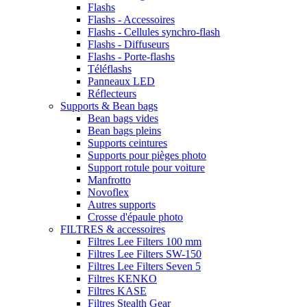
Flashs
Flashs - Accessoires
Flashs - Cellules synchro-flash
Flashs - Diffuseurs
Flashs - Porte-flashs
Téléflashs
Panneaux LED
Réflecteurs
Supports & Bean bags
Bean bags vides
Bean bags pleins
Supports ceintures
Supports pour pièges photo
Support rotule pour voiture
Manfrotto
Novoflex
Autres supports
Crosse d'épaule photo
FILTRES & accessoires
Filtres Lee Filters 100 mm
Filtres Lee Filters SW-150
Filtres Lee Filters Seven 5
Filtres KENKO
Filtres KASE
Filtres Stealth Gear