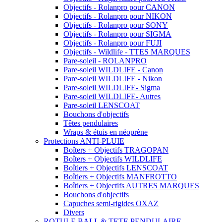
Objectifs - Rolanpro pour CANON
Objectifs - Rolanpro pour NIKON
Objectifs - Rolanpro pour SONY
Objectifs - Rolanpro pour SIGMA
Objectifs - Rolanpro pour FUJI
Objectifs - Wildlife - TTES MARQUES
Pare-soleil - ROLANPRO
Pare-soleil WILDLIFE - Canon
Pare-soleil WILDLIFE - Nikon
Pare-soleil WILDLIFE- Sigma
Pare-soleil WILDLIFE- Autres
Pare-soleil LENSCOAT
Bouchons d'objectifs
Têtes pendulaires
Wraps & étuis en néoprène
Protections ANTI-PLUIE
Boîters + Objectifs TRAGOPAN
Boîters + Objectifs WILDLIFE
Boîtiers + Objectifs LENSCOAT
Boîtiers + Objectifs MANFROTTO
Boîtiers + Objectifs AUTRES MARQUES
Bouchons d'objectifs
Capuches semi-rigides OXAZ
Divers
ROTULE BALL & TETE PENDULAIRE