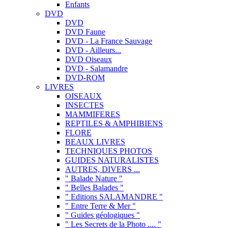
Enfants
DVD
DVD
DVD Faune
DVD - La France Sauvage
DVD - Ailleurs...
DVD Oiseaux
DVD - Salamandre
DVD-ROM
LIVRES
OISEAUX
INSECTES
MAMMIFERES
REPTILES & AMPHIBIENS
FLORE
BEAUX LIVRES
TECHNIQUES PHOTOS
GUIDES NATURALISTES
AUTRES, DIVERS ...
" Balade Nature "
" Belles Balades "
" Editions SALAMANDRE "
" Entre Terre & Mer "
" Guides géologiques "
" Les Secrets de la Photo .... "