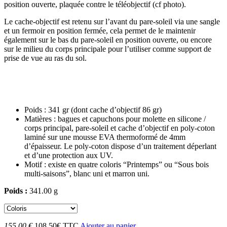
position ouverte, plaquée contre le téléobjectif (cf photo).
Le cache-objectif est retenu sur l’avant du pare-soleil via une sangle
et un fermoir en position fermée, cela permet de le maintenir
également sur le bas du pare-soleil en position ouverte, ou encore
sur le milieu du corps principale pour l’utiliser comme support de
prise de vue au ras du sol.
Poids : 341 gr (dont cache d’objectif 86 gr)
Matières : bagues et capuchons pour molette en silicone /
corps principal, pare-soleil et cache d’objectif en poly-coton
laminé sur une mousse EVA thermoformé de 4mm
d’épaisseur. Le poly-coton dispose d’un traitement déperlant
et d’une protection aux UV.
Motif : existe en quatre coloris “Printemps” ou “Sous bois
multi-saisons”, blanc uni et marron uni.
Poids :
341.00 g
155.00 €
108.50€ TTC
Ajouter au panier