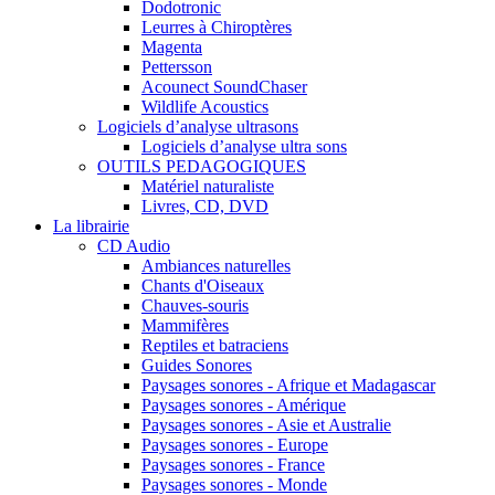
Dodotronic
Leurres à Chiroptères
Magenta
Pettersson
Acounect SoundChaser
Wildlife Acoustics
Logiciels d’analyse ultrasons
Logiciels d’analyse ultra sons
OUTILS PEDAGOGIQUES
Matériel naturaliste
Livres, CD, DVD
La librairie
CD Audio
Ambiances naturelles
Chants d'Oiseaux
Chauves-souris
Mammifères
Reptiles et batraciens
Guides Sonores
Paysages sonores - Afrique et Madagascar
Paysages sonores - Amérique
Paysages sonores - Asie et Australie
Paysages sonores - Europe
Paysages sonores - France
Paysages sonores - Monde