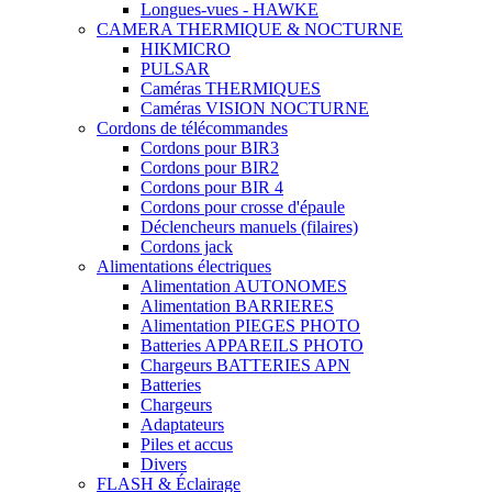
Longues-vues - HAWKE
CAMERA THERMIQUE & NOCTURNE
HIKMICRO
PULSAR
Caméras THERMIQUES
Caméras VISION NOCTURNE
Cordons de télécommandes
Cordons pour BIR3
Cordons pour BIR2
Cordons pour BIR 4
Cordons pour crosse d'épaule
Déclencheurs manuels (filaires)
Cordons jack
Alimentations électriques
Alimentation AUTONOMES
Alimentation BARRIERES
Alimentation PIEGES PHOTO
Batteries APPAREILS PHOTO
Chargeurs BATTERIES APN
Batteries
Chargeurs
Adaptateurs
Piles et accus
Divers
FLASH & Éclairage