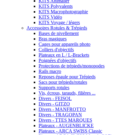
KITS Animalier
KITS Polyvalents
KITS Macrophotographie
KITS Vidéo
KITS Voyage / légers
Accessoires Rotules & Trépieds
Bases de nivellement
Bras magiques
Cages pour appareils photo
Colliers d'objectifs
Plateaux en L / L-Brackets
Poignées d'objectifs
Protections de trépieds/monopodes
Rails macro
Reposes épaule pour Trépieds
Sacs pour trépieds/rotules
Supports rotules
Vis, écrous, tarauds, filières ...
Divers - FEISOL
Divers - GITZO
Divers - MANFROTTO
Divers - TRAGOPAN
Divers - TTES MARQUES
Plateaux - AUGENBLICKE
Plateaux - ARCA SWISS Classic