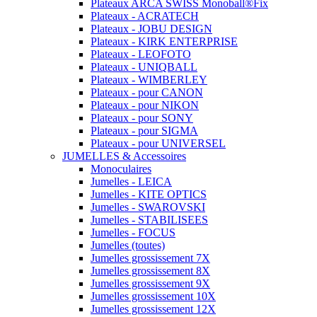
Plateaux ARCA SWISS Monoball®Fix
Plateaux - ACRATECH
Plateaux - JOBU DESIGN
Plateaux - KIRK ENTERPRISE
Plateaux - LEOFOTO
Plateaux - UNIQBALL
Plateaux - WIMBERLEY
Plateaux - pour CANON
Plateaux - pour NIKON
Plateaux - pour SONY
Plateaux - pour SIGMA
Plateaux - pour UNIVERSEL
JUMELLES & Accessoires
Monoculaires
Jumelles - LEICA
Jumelles - KITE OPTICS
Jumelles - SWAROVSKI
Jumelles - STABILISEES
Jumelles - FOCUS
Jumelles (toutes)
Jumelles grossissement 7X
Jumelles grossissement 8X
Jumelles grossissement 9X
Jumelles grossissement 10X
Jumelles grossissement 12X