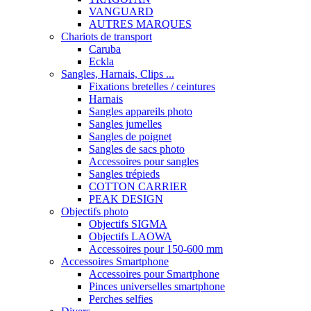
VANGUARD
AUTRES MARQUES
Chariots de transport
Caruba
Eckla
Sangles, Harnais, Clips ...
Fixations bretelles / ceintures
Harnais
Sangles appareils photo
Sangles jumelles
Sangles de poignet
Sangles de sacs photo
Accessoires pour sangles
Sangles trépieds
COTTON CARRIER
PEAK DESIGN
Objectifs photo
Objectifs SIGMA
Objectifs LAOWA
Accessoires pour 150-600 mm
Accessoires Smartphone
Accessoires pour Smartphone
Pinces universelles smartphone
Perches selfies