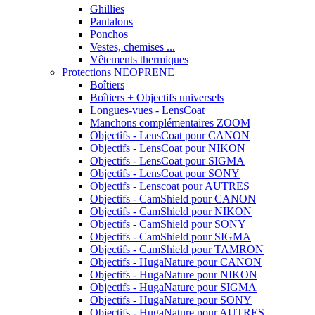
Ghillies
Pantalons
Ponchos
Vestes, chemises ...
Vêtements thermiques
Protections NEOPRENE
Boîtiers
Boîtiers + Objectifs universels
Longues-vues - LensCoat
Manchons complémentaires ZOOM
Objectifs - LensCoat pour CANON
Objectifs - LensCoat pour NIKON
Objectifs - LensCoat pour SIGMA
Objectifs - LensCoat pour SONY
Objectifs - Lenscoat pour AUTRES
Objectifs - CamShield pour CANON
Objectifs - CamShield pour NIKON
Objectifs - CamShield pour SONY
Objectifs - CamShield pour SIGMA
Objectifs - CamShield pour TAMRON
Objectifs - HugaNature pour CANON
Objectifs - HugaNature pour NIKON
Objectifs - HugaNature pour SIGMA
Objectifs - HugaNature pour SONY
Objectifs - HugaNature pour AUTRES