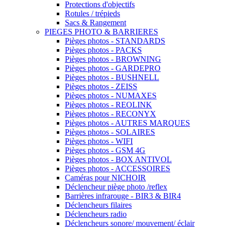
Protections d'objectifs
Rotules / trépieds
Sacs & Rangement
PIEGES PHOTO & BARRIERES
Pièges photos - STANDARDS
Pièges photos - PACKS
Pièges photos - BROWNING
Pièges photos - GARDEPRO
Pièges photos - BUSHNELL
Pièges photos - ZEISS
Pièges photos - NUMAXES
Pièges photos - REOLINK
Pièges photos - RECONYX
Pièges photos - AUTRES MARQUES
Pièges photos - SOLAIRES
Pièges photos - WIFI
Pièges photos - GSM 4G
Pièges photos - BOX ANTIVOL
Pièges photos - ACCESSOIRES
Caméras pour NICHOIR
Déclencheur piège photo /reflex
Barrières infrarouge - BIR3 & BIR4
Déclencheurs filaires
Déclencheurs radio
Déclencheurs sonore/ mouvement/ éclair