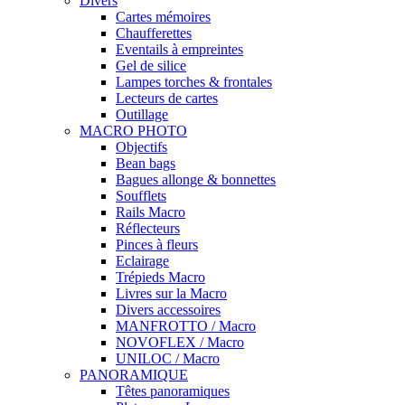
Divers
Cartes mémoires
Chaufferettes
Eventails à empreintes
Gel de silice
Lampes torches & frontales
Lecteurs de cartes
Outillage
MACRO PHOTO
Objectifs
Bean bags
Bagues allonge & bonnettes
Soufflets
Rails Macro
Réflecteurs
Pinces à fleurs
Eclairage
Trépieds Macro
Livres sur la Macro
Divers accessoires
MANFROTTO / Macro
NOVOFLEX / Macro
UNILOC / Macro
PANORAMIQUE
Têtes panoramiques