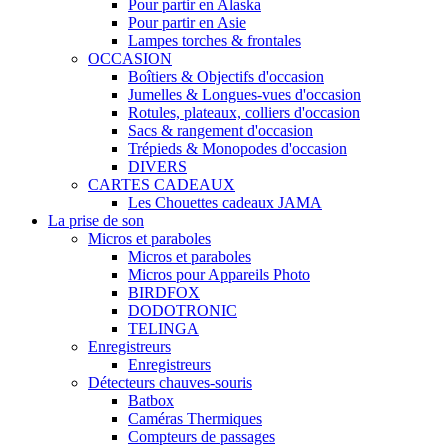
Pour partir en Alaska
Pour partir en Asie
Lampes torches & frontales
OCCASION
Boîtiers & Objectifs d'occasion
Jumelles & Longues-vues d'occasion
Rotules, plateaux, colliers d'occasion
Sacs & rangement d'occasion
Trépieds & Monopodes d'occasion
DIVERS
CARTES CADEAUX
Les Chouettes cadeaux JAMA
La prise de son
Micros et paraboles
Micros et paraboles
Micros pour Appareils Photo
BIRDFOX
DODOTRONIC
TELINGA
Enregistreurs
Enregistreurs
Détecteurs chauves-souris
Batbox
Caméras Thermiques
Compteurs de passages