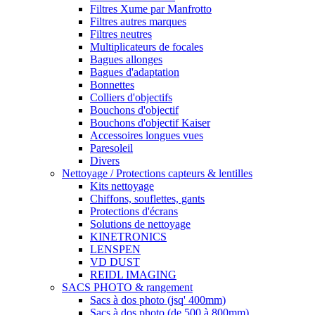
Filtres Xume par Manfrotto
Filtres autres marques
Filtres neutres
Multiplicateurs de focales
Bagues allonges
Bagues d'adaptation
Bonnettes
Colliers d'objectifs
Bouchons d'objectif
Bouchons d'objectif Kaiser
Accessoires longues vues
Paresoleil
Divers
Nettoyage / Protections capteurs & lentilles
Kits nettoyage
Chiffons, souflettes, gants
Protections d'écrans
Solutions de nettoyage
KINETRONICS
LENSPEN
VD DUST
REIDL IMAGING
SACS PHOTO & rangement
Sacs à dos photo (jsq' 400mm)
Sacs à dos photo (de 500 à 800mm)