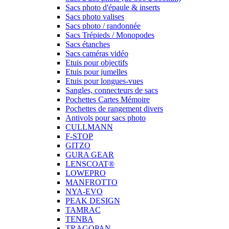
Sacs photo d'épaule & inserts
Sacs photo valises
Sacs photo / randonnée
Sacs Trépieds / Monopodes
Sacs étanches
Sacs caméras vidéo
Etuis pour objectifs
Etuis pour jumelles
Etuis pour longues-vues
Sangles, connecteurs de sacs
Pochettes Cartes Mémoire
Pochettes de rangement divers
Antivols pour sacs photo
CULLMANN
F-STOP
GITZO
GURA GEAR
LENSCOAT®
LOWEPRO
MANFROTTO
NYA-EVO
PEAK DESIGN
TAMRAC
TENBA
TRAGOPAN