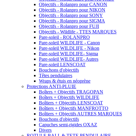
Objectifs - Rolanpro pour CANON
Objectifs - Rolanpro pour NIKON
Objectifs - Rolanpro pour SONY
Objectifs - Rolanpro pour SIGMA
Objectifs - Rolanpro pour FUJI
Objectifs - Wildlife - TTES MARQUES
Pare-soleil - ROLANPRO
Pare-soleil WILDLIFE - Canon
Pare-soleil WILDLIFE - Nikon
Pare-soleil WILDLIFE- Sigma
Pare-soleil WILDLIFE- Autres
Pare-soleil LENSCOAT
Bouchons d'objectifs
Têtes pendulaires
Wraps & étuis en néoprène
Protections ANTI-PLUIE
Boîters + Objectifs TRAGOPAN
Boîters + Objectifs WILDLIFE
Boîtiers + Objectifs LENSCOAT
Boîtiers + Objectifs MANFROTTO
Boîtiers + Objectifs AUTRES MARQUES
Bouchons d'objectifs
Capuches semi-rigides OXAZ
Divers
ROTULE BALL & TETE PENDULAIRE