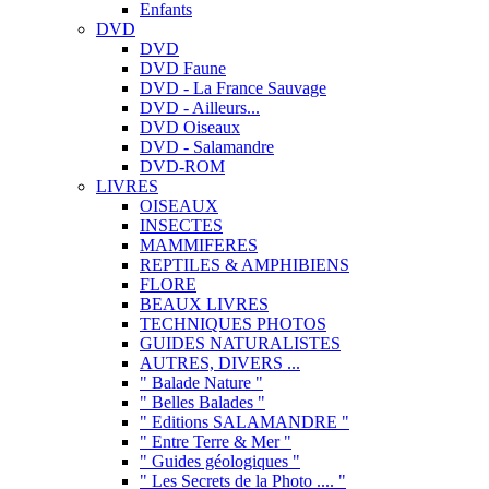
Enfants
DVD
DVD
DVD Faune
DVD - La France Sauvage
DVD - Ailleurs...
DVD Oiseaux
DVD - Salamandre
DVD-ROM
LIVRES
OISEAUX
INSECTES
MAMMIFERES
REPTILES & AMPHIBIENS
FLORE
BEAUX LIVRES
TECHNIQUES PHOTOS
GUIDES NATURALISTES
AUTRES, DIVERS ...
" Balade Nature "
" Belles Balades "
" Editions SALAMANDRE "
" Entre Terre & Mer "
" Guides géologiques "
" Les Secrets de la Photo .... "