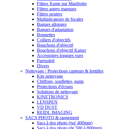
Filtres Xume par Manfrotto
Filtres autres marques
Filtres neutres
Multiplicateurs de focales
Bagues allonges
Bagues d'adaptation
Bonnettes
Colliers d'objectifs
Bouchons d'objectif
Bouchons d'objectif Kaiser
Accessoires longues vues
Paresoleil
Divers
Nettoyage / Protections capteurs & lentilles
Kits nettoyage
Chiffons, souflettes, gants
Protections d'écrans
Solutions de nettoyage
KINETRONICS
LENSPEN
VD DUST
REIDL IMAGING
SACS PHOTO & rangement
Sacs à dos photo (jsq' 400mm)
Sacs à dos photo (de 500 à 800mm)