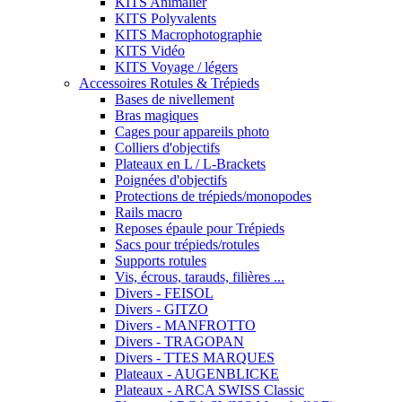
KITS Animalier
KITS Polyvalents
KITS Macrophotographie
KITS Vidéo
KITS Voyage / légers
Accessoires Rotules & Trépieds
Bases de nivellement
Bras magiques
Cages pour appareils photo
Colliers d'objectifs
Plateaux en L / L-Brackets
Poignées d'objectifs
Protections de trépieds/monopodes
Rails macro
Reposes épaule pour Trépieds
Sacs pour trépieds/rotules
Supports rotules
Vis, écrous, tarauds, filières ...
Divers - FEISOL
Divers - GITZO
Divers - MANFROTTO
Divers - TRAGOPAN
Divers - TTES MARQUES
Plateaux - AUGENBLICKE
Plateaux - ARCA SWISS Classic