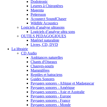
Dodotronic
Leurres à Chiroptères
Magenta
Pettersson
Acounect SoundChaser
Wildlife Acoustics
Logiciels d’analyse ultrasons
Logiciels d’analyse ultra sons
OUTILS PEDAGOGIQUES
Matériel naturaliste
Livres, CD, DVD
La librairie
CD Audio
Ambiances naturelles
Chants d'Oiseaux
Chauves-souris
Mammifères
Reptiles et batraciens
Guides Sonores
Paysages sonores - Afrique et Madagascar
Paysages sonores - Amérique
Paysages sonores - Asie et Australie
Paysages sonores - Europe
Paysages sonores - France
Paysages sonores - Monde