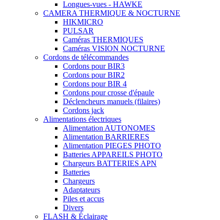
Longues-vues - HAWKE
CAMERA THERMIQUE & NOCTURNE
HIKMICRO
PULSAR
Caméras THERMIQUES
Caméras VISION NOCTURNE
Cordons de télécommandes
Cordons pour BIR3
Cordons pour BIR2
Cordons pour BIR 4
Cordons pour crosse d'épaule
Déclencheurs manuels (filaires)
Cordons jack
Alimentations électriques
Alimentation AUTONOMES
Alimentation BARRIERES
Alimentation PIEGES PHOTO
Batteries APPAREILS PHOTO
Chargeurs BATTERIES APN
Batteries
Chargeurs
Adaptateurs
Piles et accus
Divers
FLASH & Éclairage