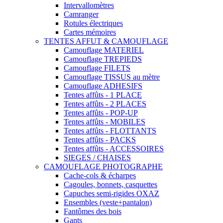
Intervallomètres
Camranger
Rotules électriques
Cartes mémoires
TENTES AFFUT & CAMOUFLAGE
Camouflage MATERIEL
Camouflage TREPIEDS
Camouflage FILETS
Camouflage TISSUS au mètre
Camouflage ADHESIFS
Tentes affûts - 1 PLACE
Tentes affûts - 2 PLACES
Tentes affûts - POP-UP
Tentes affûts - MOBILES
Tentes affûts - FLOTTANTS
Tentes affûts - PACKS
Tentes affûts - ACCESSOIRES
SIEGES / CHAISES
CAMOUFLAGE PHOTOGRAPHE
Cache-cols & écharpes
Cagoules, bonnets, casquettes
Capuches semi-rigides OXAZ
Ensembles (veste+pantalon)
Fantômes des bois
Gants