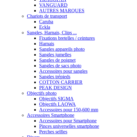
VANGUARD
AUTRES MARQUES
Chariots de transport
Caruba
Eckla
Sangles, Harnais, Clips ...
Fixations bretelles / ceintures
Harnais
Sangles appareils photo
Sangles jumelles
Sangles de poignet
Sangles de sacs photo
Accessoires pour sangles
Sangles trépieds
COTTON CARRIER
PEAK DESIGN
Objectifs photo
Objectifs SIGMA
Objectifs LAOWA
Accessoires pour 150-600 mm
Accessoires Smartphone
Accessoires pour Smartphone
Pinces universelles smartphone
Perches selfies