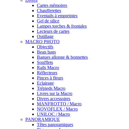
Divers
Cartes mémoires
Chaufferettes
Eventails à empreintes
Gel de silice
Lampes torches & frontales
Lecteurs de cartes
Outillage
MACRO PHOTO
Objectifs
Bean bags
Bagues allonge & bonnettes
Soufflets
Rails Macro
Réflecteurs
Pinces à fleurs
Eclairage
Trépieds Macro
Livres sur la Macro
Divers accessoires
MANFROTTO / Macro
NOVOFLEX / Macro
UNILOC / Macro
PANORAMIQUE
Têtes panoramiques