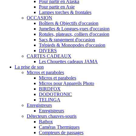
Pour partir en Alaska
Pour partir en Asie
Lampes torches & frontales
OCCASION
Boîtiers & Objectifs d'occasion
Jumelles & Longues-vues d'occasion
Rotules, plateaux, colliers d'occasion
Sacs & rangement d'occasion
Trépieds & Monopodes d'occasion
DIVERS
CARTES CADEAUX
Les Chouettes cadeaux JAMA
La prise de son
Micros et paraboles
Micros et paraboles
Micros pour Appareils Photo
BIRDFOX
DODOTRONIC
TELINGA
Enregistreurs
Enregistreurs
Détecteurs chauves-souris
Batbox
Caméras Thermiques
Compteurs de passages