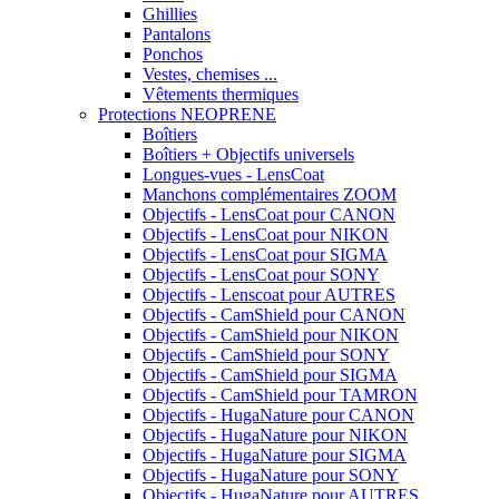
Ghillies
Pantalons
Ponchos
Vestes, chemises ...
Vêtements thermiques
Protections NEOPRENE
Boîtiers
Boîtiers + Objectifs universels
Longues-vues - LensCoat
Manchons complémentaires ZOOM
Objectifs - LensCoat pour CANON
Objectifs - LensCoat pour NIKON
Objectifs - LensCoat pour SIGMA
Objectifs - LensCoat pour SONY
Objectifs - Lenscoat pour AUTRES
Objectifs - CamShield pour CANON
Objectifs - CamShield pour NIKON
Objectifs - CamShield pour SONY
Objectifs - CamShield pour SIGMA
Objectifs - CamShield pour TAMRON
Objectifs - HugaNature pour CANON
Objectifs - HugaNature pour NIKON
Objectifs - HugaNature pour SIGMA
Objectifs - HugaNature pour SONY
Objectifs - HugaNature pour AUTRES