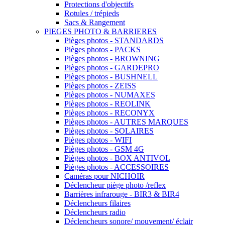
Protections d'objectifs
Rotules / trépieds
Sacs & Rangement
PIEGES PHOTO & BARRIERES
Pièges photos - STANDARDS
Pièges photos - PACKS
Pièges photos - BROWNING
Pièges photos - GARDEPRO
Pièges photos - BUSHNELL
Pièges photos - ZEISS
Pièges photos - NUMAXES
Pièges photos - REOLINK
Pièges photos - RECONYX
Pièges photos - AUTRES MARQUES
Pièges photos - SOLAIRES
Pièges photos - WIFI
Pièges photos - GSM 4G
Pièges photos - BOX ANTIVOL
Pièges photos - ACCESSOIRES
Caméras pour NICHOIR
Déclencheur piège photo /reflex
Barrières infrarouge - BIR3 & BIR4
Déclencheurs filaires
Déclencheurs radio
Déclencheurs sonore/ mouvement/ éclair