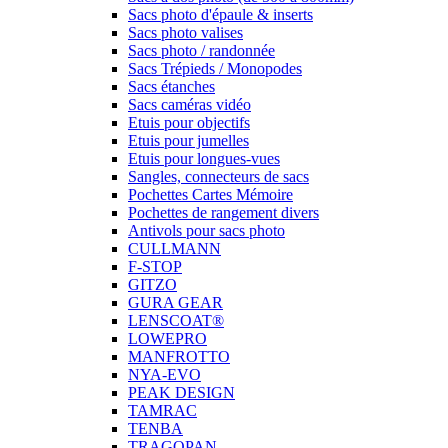
Sacs photo d'épaule & inserts
Sacs photo valises
Sacs photo / randonnée
Sacs Trépieds / Monopodes
Sacs étanches
Sacs caméras vidéo
Etuis pour objectifs
Etuis pour jumelles
Etuis pour longues-vues
Sangles, connecteurs de sacs
Pochettes Cartes Mémoire
Pochettes de rangement divers
Antivols pour sacs photo
CULLMANN
F-STOP
GITZO
GURA GEAR
LENSCOAT®
LOWEPRO
MANFROTTO
NYA-EVO
PEAK DESIGN
TAMRAC
TENBA
TRAGOPAN