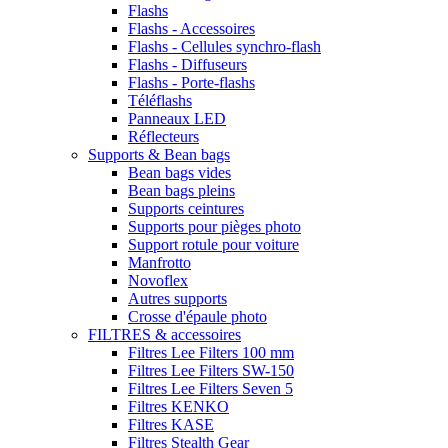
Flashs
Flashs - Accessoires
Flashs - Cellules synchro-flash
Flashs - Diffuseurs
Flashs - Porte-flashs
Téléflashs
Panneaux LED
Réflecteurs
Supports & Bean bags
Bean bags vides
Bean bags pleins
Supports ceintures
Supports pour pièges photo
Support rotule pour voiture
Manfrotto
Novoflex
Autres supports
Crosse d'épaule photo
FILTRES & accessoires
Filtres Lee Filters 100 mm
Filtres Lee Filters SW-150
Filtres Lee Filters Seven 5
Filtres KENKO
Filtres KASE
Filtres Stealth Gear