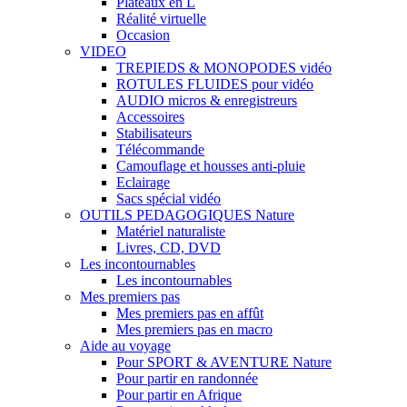
Plateaux en L
Réalité virtuelle
Occasion
VIDEO
TREPIEDS & MONOPODES vidéo
ROTULES FLUIDES pour vidéo
AUDIO micros & enregistreurs
Accessoires
Stabilisateurs
Télécommande
Camouflage et housses anti-pluie
Eclairage
Sacs spécial vidéo
OUTILS PEDAGOGIQUES Nature
Matériel naturaliste
Livres, CD, DVD
Les incontournables
Les incontournables
Mes premiers pas
Mes premiers pas en affût
Mes premiers pas en macro
Aide au voyage
Pour SPORT & AVENTURE Nature
Pour partir en randonnée
Pour partir en Afrique