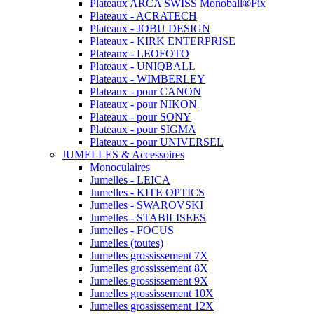
Plateaux ARCA SWISS Monoball®Fix
Plateaux - ACRATECH
Plateaux - JOBU DESIGN
Plateaux - KIRK ENTERPRISE
Plateaux - LEOFOTO
Plateaux - UNIQBALL
Plateaux - WIMBERLEY
Plateaux - pour CANON
Plateaux - pour NIKON
Plateaux - pour SONY
Plateaux - pour SIGMA
Plateaux - pour UNIVERSEL
JUMELLES & Accessoires
Monoculaires
Jumelles - LEICA
Jumelles - KITE OPTICS
Jumelles - SWAROVSKI
Jumelles - STABILISEES
Jumelles - FOCUS
Jumelles (toutes)
Jumelles grossissement 7X
Jumelles grossissement 8X
Jumelles grossissement 9X
Jumelles grossissement 10X
Jumelles grossissement 12X