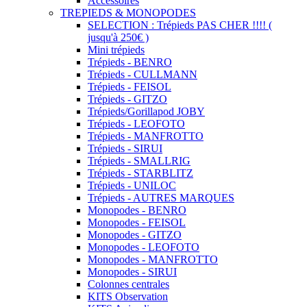
Accessoires
TREPIEDS & MONOPODES
SELECTION : Trépieds PAS CHER !!!! (
jusqu'à 250€ )
Mini trépieds
Trépieds - BENRO
Trépieds - CULLMANN
Trépieds - FEISOL
Trépieds - GITZO
Trépieds/Gorillapod JOBY
Trépieds - LEOFOTO
Trépieds - MANFROTTO
Trépieds - SIRUI
Trépieds - SMALLRIG
Trépieds - STARBLITZ
Trépieds - UNILOC
Trépieds - AUTRES MARQUES
Monopodes - BENRO
Monopodes - FEISOL
Monopodes - GITZO
Monopodes - LEOFOTO
Monopodes - MANFROTTO
Monopodes - SIRUI
Colonnes centrales
KITS Observation