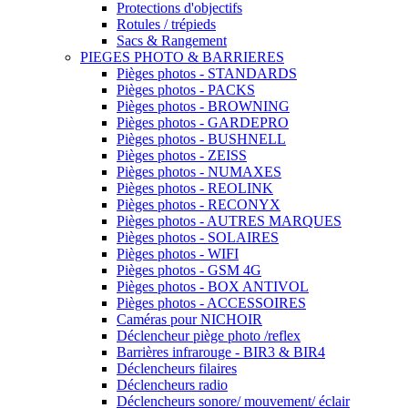
Protections d'objectifs
Rotules / trépieds
Sacs & Rangement
PIEGES PHOTO & BARRIERES
Pièges photos - STANDARDS
Pièges photos - PACKS
Pièges photos - BROWNING
Pièges photos - GARDEPRO
Pièges photos - BUSHNELL
Pièges photos - ZEISS
Pièges photos - NUMAXES
Pièges photos - REOLINK
Pièges photos - RECONYX
Pièges photos - AUTRES MARQUES
Pièges photos - SOLAIRES
Pièges photos - WIFI
Pièges photos - GSM 4G
Pièges photos - BOX ANTIVOL
Pièges photos - ACCESSOIRES
Caméras pour NICHOIR
Déclencheur piège photo /reflex
Barrières infrarouge - BIR3 & BIR4
Déclencheurs filaires
Déclencheurs radio
Déclencheurs sonore/ mouvement/ éclair