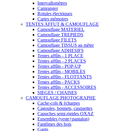
Intervallomètres
Camranger
Rotules électriques
Cartes mémoires
TENTES AFFUT & CAMOUFLAGE
Camouflage MATERIEL
Camouflage TREPIEDS
Camouflage FILETS
Camouflage TISSUS au mètre
Camouflage ADHESIFS
Tentes affûts - 1 PLACE
Tentes affûts - 2 PLACES
Tentes affûts - POP-UP
Tentes affûts - MOBILES
Tentes affûts - FLOTTANTS
Tentes affûts - PACKS
Tentes affûts - ACCESSOIRES
SIEGES / CHAISES
CAMOUFLAGE PHOTOGRAPHE
Cache-cols & écharpes
Cagoules, bonnets, casquettes
Capuches semi-rigides OXAZ
Ensembles (veste+pantalon)
Fantômes des bois
Gants