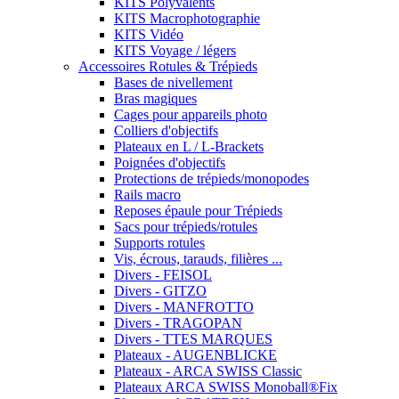
KITS Polyvalents
KITS Macrophotographie
KITS Vidéo
KITS Voyage / légers
Accessoires Rotules & Trépieds
Bases de nivellement
Bras magiques
Cages pour appareils photo
Colliers d'objectifs
Plateaux en L / L-Brackets
Poignées d'objectifs
Protections de trépieds/monopodes
Rails macro
Reposes épaule pour Trépieds
Sacs pour trépieds/rotules
Supports rotules
Vis, écrous, tarauds, filières ...
Divers - FEISOL
Divers - GITZO
Divers - MANFROTTO
Divers - TRAGOPAN
Divers - TTES MARQUES
Plateaux - AUGENBLICKE
Plateaux - ARCA SWISS Classic
Plateaux ARCA SWISS Monoball®Fix