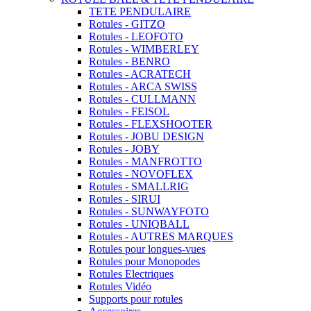
TETE PENDULAIRE
Rotules - GITZO
Rotules - LEOFOTO
Rotules - WIMBERLEY
Rotules - BENRO
Rotules - ACRATECH
Rotules - ARCA SWISS
Rotules - CULLMANN
Rotules - FEISOL
Rotules - FLEXSHOOTER
Rotules - JOBU DESIGN
Rotules - JOBY
Rotules - MANFROTTO
Rotules - NOVOFLEX
Rotules - SMALLRIG
Rotules - SIRUI
Rotules - SUNWAYFOTO
Rotules - UNIQBALL
Rotules - AUTRES MARQUES
Rotules pour longues-vues
Rotules pour Monopodes
Rotules Electriques
Rotules Vidéo
Supports pour rotules