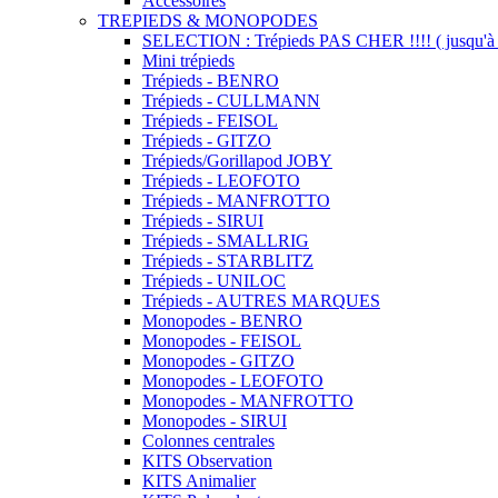
Accessoires
TREPIEDS & MONOPODES
SELECTION : Trépieds PAS CHER !!!! ( jusqu'à 
Mini trépieds
Trépieds - BENRO
Trépieds - CULLMANN
Trépieds - FEISOL
Trépieds - GITZO
Trépieds/Gorillapod JOBY
Trépieds - LEOFOTO
Trépieds - MANFROTTO
Trépieds - SIRUI
Trépieds - SMALLRIG
Trépieds - STARBLITZ
Trépieds - UNILOC
Trépieds - AUTRES MARQUES
Monopodes - BENRO
Monopodes - FEISOL
Monopodes - GITZO
Monopodes - LEOFOTO
Monopodes - MANFROTTO
Monopodes - SIRUI
Colonnes centrales
KITS Observation
KITS Animalier