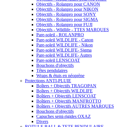
Objectifs - Rolanpro pour CANON
Objectifs - Rolanpro pour NIKON
Objectifs - Rolanpro pour SONY
Objectifs - Rolanpro pour SIGMA
Objectifs - Rolanpro pour FUJI
Objectifs - Wildlife - TTES MARQUES
Pare-soleil - ROLANPRO
Pare-soleil WILDLIFE - Canon
Pare-soleil WILDLIFE - Nikon
Pare-soleil WILDLIFE- Sigma
Pare-soleil WILDLIFE- Autres
Pare-soleil LENSCOAT
Bouchons d'objectifs
Têtes pendulaires
Wraps & étuis en néoprène
Protections ANTI-PLUIE
Boîters + Objectifs TRAGOPAN
Boîters + Objectifs WILDLIFE
Boîtiers + Objectifs LENSCOAT
Boîtiers + Objectifs MANFROTTO
Boîtiers + Objectifs AUTRES MARQUES
Bouchons d'objectifs
Capuches semi-rigides OXAZ
Divers
ROTULE BALL & TETE PENDULAIRE