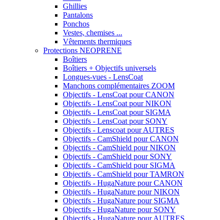
Ghillies
Pantalons
Ponchos
Vestes, chemises ...
Vêtements thermiques
Protections NEOPRENE
Boîtiers
Boîtiers + Objectifs universels
Longues-vues - LensCoat
Manchons complémentaires ZOOM
Objectifs - LensCoat pour CANON
Objectifs - LensCoat pour NIKON
Objectifs - LensCoat pour SIGMA
Objectifs - LensCoat pour SONY
Objectifs - Lenscoat pour AUTRES
Objectifs - CamShield pour CANON
Objectifs - CamShield pour NIKON
Objectifs - CamShield pour SONY
Objectifs - CamShield pour SIGMA
Objectifs - CamShield pour TAMRON
Objectifs - HugaNature pour CANON
Objectifs - HugaNature pour NIKON
Objectifs - HugaNature pour SIGMA
Objectifs - HugaNature pour SONY
Objectifs - HugaNature pour AUTRES