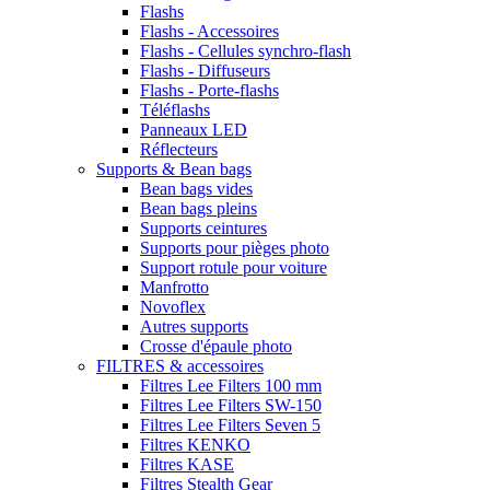
Flashs
Flashs - Accessoires
Flashs - Cellules synchro-flash
Flashs - Diffuseurs
Flashs - Porte-flashs
Téléflashs
Panneaux LED
Réflecteurs
Supports & Bean bags
Bean bags vides
Bean bags pleins
Supports ceintures
Supports pour pièges photo
Support rotule pour voiture
Manfrotto
Novoflex
Autres supports
Crosse d'épaule photo
FILTRES & accessoires
Filtres Lee Filters 100 mm
Filtres Lee Filters SW-150
Filtres Lee Filters Seven 5
Filtres KENKO
Filtres KASE
Filtres Stealth Gear