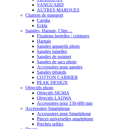
VANGUARD
AUTRES MARQUES
Chariots de transport
Caruba
Eckla
Sangles, Harnais, Clips ...
Fixations bretelles / ceintures
Harnais
Sangles appareils photo
Sangles jumelles
Sangles de poignet
Sangles de sacs photo
Accessoires pour sangles
Sangles trépieds
COTTON CARRIER
PEAK DESIGN
Objectifs photo
Objectifs SIGMA
Objectifs LAOWA
Accessoires pour 150-600 mm
Accessoires Smartphone
Accessoires pour Smartphone
Pinces universelles smartphone
Perches selfies