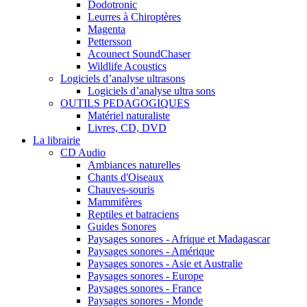
Dodotronic
Leurres à Chiroptères
Magenta
Pettersson
Acounect SoundChaser
Wildlife Acoustics
Logiciels d’analyse ultrasons
Logiciels d’analyse ultra sons
OUTILS PEDAGOGIQUES
Matériel naturaliste
Livres, CD, DVD
La librairie
CD Audio
Ambiances naturelles
Chants d'Oiseaux
Chauves-souris
Mammifères
Reptiles et batraciens
Guides Sonores
Paysages sonores - Afrique et Madagascar
Paysages sonores - Amérique
Paysages sonores - Asie et Australie
Paysages sonores - Europe
Paysages sonores - France
Paysages sonores - Monde