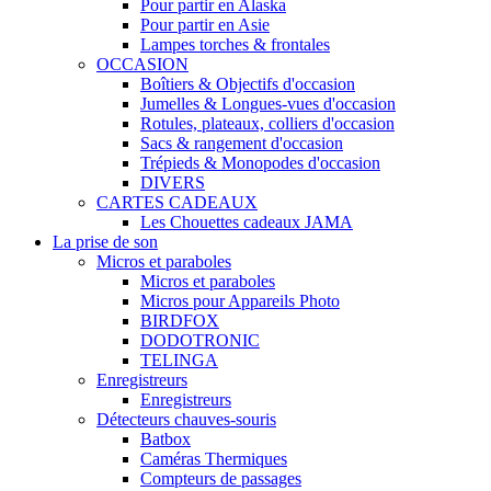
Pour partir en Alaska
Pour partir en Asie
Lampes torches & frontales
OCCASION
Boîtiers & Objectifs d'occasion
Jumelles & Longues-vues d'occasion
Rotules, plateaux, colliers d'occasion
Sacs & rangement d'occasion
Trépieds & Monopodes d'occasion
DIVERS
CARTES CADEAUX
Les Chouettes cadeaux JAMA
La prise de son
Micros et paraboles
Micros et paraboles
Micros pour Appareils Photo
BIRDFOX
DODOTRONIC
TELINGA
Enregistreurs
Enregistreurs
Détecteurs chauves-souris
Batbox
Caméras Thermiques
Compteurs de passages