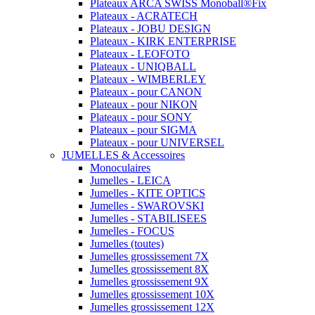
Plateaux ARCA SWISS Monoball®Fix
Plateaux - ACRATECH
Plateaux - JOBU DESIGN
Plateaux - KIRK ENTERPRISE
Plateaux - LEOFOTO
Plateaux - UNIQBALL
Plateaux - WIMBERLEY
Plateaux - pour CANON
Plateaux - pour NIKON
Plateaux - pour SONY
Plateaux - pour SIGMA
Plateaux - pour UNIVERSEL
JUMELLES & Accessoires
Monoculaires
Jumelles - LEICA
Jumelles - KITE OPTICS
Jumelles - SWAROVSKI
Jumelles - STABILISEES
Jumelles - FOCUS
Jumelles (toutes)
Jumelles grossissement 7X
Jumelles grossissement 8X
Jumelles grossissement 9X
Jumelles grossissement 10X
Jumelles grossissement 12X