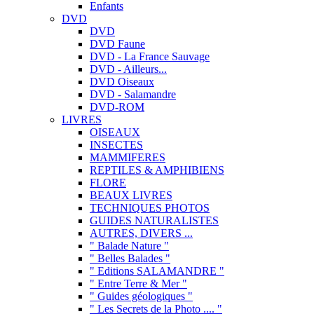
Enfants
DVD
DVD
DVD Faune
DVD - La France Sauvage
DVD - Ailleurs...
DVD Oiseaux
DVD - Salamandre
DVD-ROM
LIVRES
OISEAUX
INSECTES
MAMMIFERES
REPTILES & AMPHIBIENS
FLORE
BEAUX LIVRES
TECHNIQUES PHOTOS
GUIDES NATURALISTES
AUTRES, DIVERS ...
" Balade Nature "
" Belles Balades "
" Editions SALAMANDRE "
" Entre Terre & Mer "
" Guides géologiques "
" Les Secrets de la Photo .... "