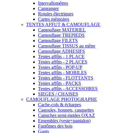
Intervallomètres
Camranger
Rotules électriques
Cartes mémoires
TENTES AFFUT & CAMOUFLAGE
Camouflage MATERIEL
Camouflage TREPIEDS
Camouflage FILETS
Camouflage TISSUS au mètre
Camouflage ADHESIFS
Tentes affûts - 1 PLACE
Tentes affûts - 2 PLACES
Tentes affûts - POP-UP
Tentes affûts - MOBILES
Tentes affûts - FLOTTANTS
Tentes affûts - PACKS
Tentes affûts - ACCESSOIRES
SIEGES / CHAISES
CAMOUFLAGE PHOTOGRAPHE
Cache-cols & écharpes
Cagoules, bonnets, casquettes
Capuches semi-rigides OXAZ
Ensembles (veste+pantalon)
Fantômes des bois
Gants