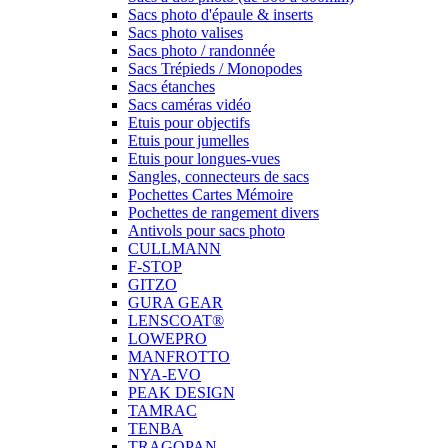
Sacs photo d'épaule & inserts
Sacs photo valises
Sacs photo / randonnée
Sacs Trépieds / Monopodes
Sacs étanches
Sacs caméras vidéo
Etuis pour objectifs
Etuis pour jumelles
Etuis pour longues-vues
Sangles, connecteurs de sacs
Pochettes Cartes Mémoire
Pochettes de rangement divers
Antivols pour sacs photo
CULLMANN
F-STOP
GITZO
GURA GEAR
LENSCOAT®
LOWEPRO
MANFROTTO
NYA-EVO
PEAK DESIGN
TAMRAC
TENBA
TRAGOPAN