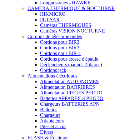
Longues-vues - HAWKE
CAMERA THERMIQUE & NOCTURNE
HIKMICRO
PULSAR
Caméras THERMIQUES
Caméras VISION NOCTURNE
Cordons de télécommandes
Cordons pour BIR3
Cordons pour BIR2
Cordons pour BIR 4
Cordons pour crosse d'épaule
Déclencheurs manuels (filaires)
Cordons jack
Alimentations électriques
Alimentation AUTONOMES
Alimentation BARRIERES
Alimentation PIEGES PHOTO
Batteries APPAREILS PHOTO
Chargeurs BATTERIES APN
Batteries
Chargeurs
Adaptateurs
Piles et accus
Divers
FLASH & Éclairage