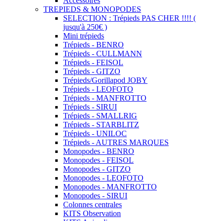
Accessoires
TREPIEDS & MONOPODES
SELECTION : Trépieds PAS CHER !!!! (
jusqu'à 250€ )
Mini trépieds
Trépieds - BENRO
Trépieds - CULLMANN
Trépieds - FEISOL
Trépieds - GITZO
Trépieds/Gorillapod JOBY
Trépieds - LEOFOTO
Trépieds - MANFROTTO
Trépieds - SIRUI
Trépieds - SMALLRIG
Trépieds - STARBLITZ
Trépieds - UNILOC
Trépieds - AUTRES MARQUES
Monopodes - BENRO
Monopodes - FEISOL
Monopodes - GITZO
Monopodes - LEOFOTO
Monopodes - MANFROTTO
Monopodes - SIRUI
Colonnes centrales
KITS Observation