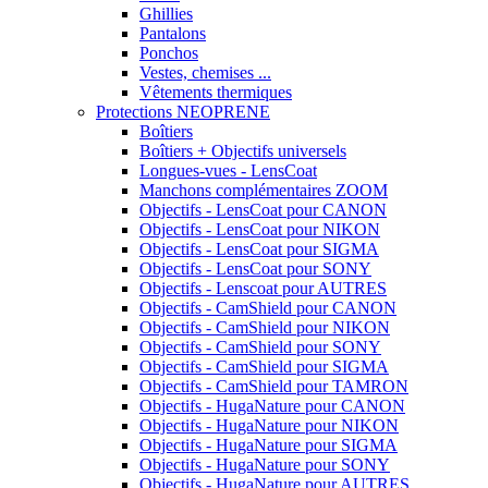
Ghillies
Pantalons
Ponchos
Vestes, chemises ...
Vêtements thermiques
Protections NEOPRENE
Boîtiers
Boîtiers + Objectifs universels
Longues-vues - LensCoat
Manchons complémentaires ZOOM
Objectifs - LensCoat pour CANON
Objectifs - LensCoat pour NIKON
Objectifs - LensCoat pour SIGMA
Objectifs - LensCoat pour SONY
Objectifs - Lenscoat pour AUTRES
Objectifs - CamShield pour CANON
Objectifs - CamShield pour NIKON
Objectifs - CamShield pour SONY
Objectifs - CamShield pour SIGMA
Objectifs - CamShield pour TAMRON
Objectifs - HugaNature pour CANON
Objectifs - HugaNature pour NIKON
Objectifs - HugaNature pour SIGMA
Objectifs - HugaNature pour SONY
Objectifs - HugaNature pour AUTRES