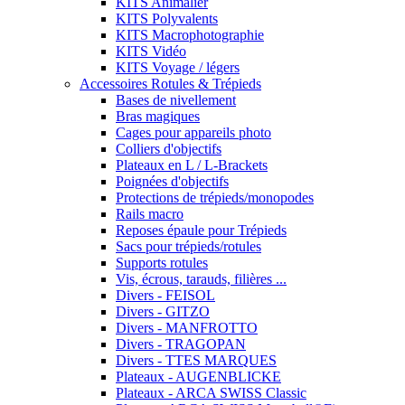
KITS Animalier
KITS Polyvalents
KITS Macrophotographie
KITS Vidéo
KITS Voyage / légers
Accessoires Rotules & Trépieds
Bases de nivellement
Bras magiques
Cages pour appareils photo
Colliers d'objectifs
Plateaux en L / L-Brackets
Poignées d'objectifs
Protections de trépieds/monopodes
Rails macro
Reposes épaule pour Trépieds
Sacs pour trépieds/rotules
Supports rotules
Vis, écrous, tarauds, filières ...
Divers - FEISOL
Divers - GITZO
Divers - MANFROTTO
Divers - TRAGOPAN
Divers - TTES MARQUES
Plateaux - AUGENBLICKE
Plateaux - ARCA SWISS Classic