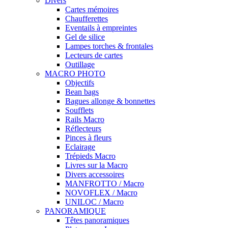
Divers
Cartes mémoires
Chaufferettes
Eventails à empreintes
Gel de silice
Lampes torches & frontales
Lecteurs de cartes
Outillage
MACRO PHOTO
Objectifs
Bean bags
Bagues allonge & bonnettes
Soufflets
Rails Macro
Réflecteurs
Pinces à fleurs
Eclairage
Trépieds Macro
Livres sur la Macro
Divers accessoires
MANFROTTO / Macro
NOVOFLEX / Macro
UNILOC / Macro
PANORAMIQUE
Têtes panoramiques