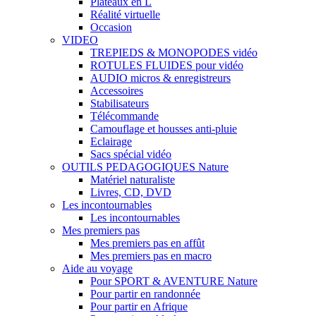
Plateaux en L
Réalité virtuelle
Occasion
VIDEO
TREPIEDS & MONOPODES vidéo
ROTULES FLUIDES pour vidéo
AUDIO micros & enregistreurs
Accessoires
Stabilisateurs
Télécommande
Camouflage et housses anti-pluie
Eclairage
Sacs spécial vidéo
OUTILS PEDAGOGIQUES Nature
Matériel naturaliste
Livres, CD, DVD
Les incontournables
Les incontournables
Mes premiers pas
Mes premiers pas en affût
Mes premiers pas en macro
Aide au voyage
Pour SPORT & AVENTURE Nature
Pour partir en randonnée
Pour partir en Afrique