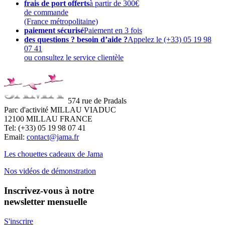
frais de port offerts
à partir de 300€
de commande
(France métropolitaine)
paiement sécurisé
Paiement en 3 fois
des questions ? besoin d’aide ?
Appelez le (+33) 05 19 98
07 41
ou consultez le service clientèle
574 rue de Pradals
Parc d'activité MILLAU VIADUC
12100 MILLAU FRANCE
Tel: (+33) 05 19 98 07 41
Email:
contact@jama.fr
Les chouettes cadeaux de Jama
Nos vidéos de démonstration
Inscrivez-vous à notre
newsletter mensuelle
S'inscrire