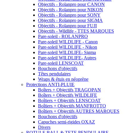
Objectifs - Rolanpro pour CANON
Objectifs - Rolanpro pour NIKON
Objectifs - Rolanpro pour SONY
Objectifs - Rolanpro pour SIGMA
Objectifs - Rolanpro pour FUJI
Objectifs - Wildlife - TTES MARQUES
Pare-soleil - ROLANPRO
Pare-soleil WILDLIFE - Canon
Pare-soleil WILDLIFE - Nikon
Pare-soleil WILDLIFE- Sigma
Pare-soleil WILDLIFE- Autres
Pare-soleil LENSCOAT
Bouchons d'objectifs
Têtes pendulaires
Wraps & étuis en néoprène
Protections ANTI-PLUIE
Boîters + Objectifs TRAGOPAN
Boîters + Objectifs WILDLIFE
Boîtiers + Objectifs LENSCOAT
Boîtiers + Objectifs MANFROTTO
Boîtiers + Objectifs AUTRES MARQUES
Bouchons d'objectifs
Capuches semi-rigides OXAZ
Divers
ROTULE BALL & TETE PENDULAIRE