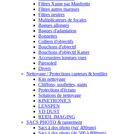
Filtres Xume par Manfrotto
Filtres autres marques
Filtres neutres
Multiplicateurs de focales
Bagues allonges
Bagues d'adaptation
Bonnettes
Colliers d'objectifs
Bouchons d'objectif
Bouchons d'objectif Kaiser
Accessoires longues vues
Paresoleil
Divers
Nettoyage / Protections capteurs & lentilles
Kits nettoyage
Chiffons, souflettes, gants
Protections d'écrans
Solutions de nettoyage
KINETRONICS
LENSPEN
VD DUST
REIDL IMAGING
SACS PHOTO & rangement
Sacs à dos photo (jsq' 400mm)
Sacs à dos photo (de 500 à 800mm)