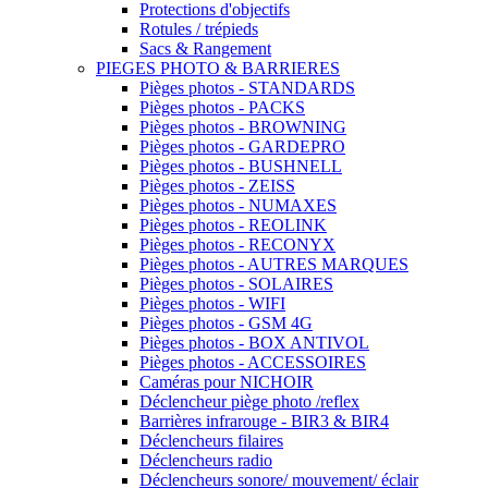
Protections d'objectifs
Rotules / trépieds
Sacs & Rangement
PIEGES PHOTO & BARRIERES
Pièges photos - STANDARDS
Pièges photos - PACKS
Pièges photos - BROWNING
Pièges photos - GARDEPRO
Pièges photos - BUSHNELL
Pièges photos - ZEISS
Pièges photos - NUMAXES
Pièges photos - REOLINK
Pièges photos - RECONYX
Pièges photos - AUTRES MARQUES
Pièges photos - SOLAIRES
Pièges photos - WIFI
Pièges photos - GSM 4G
Pièges photos - BOX ANTIVOL
Pièges photos - ACCESSOIRES
Caméras pour NICHOIR
Déclencheur piège photo /reflex
Barrières infrarouge - BIR3 & BIR4
Déclencheurs filaires
Déclencheurs radio
Déclencheurs sonore/ mouvement/ éclair