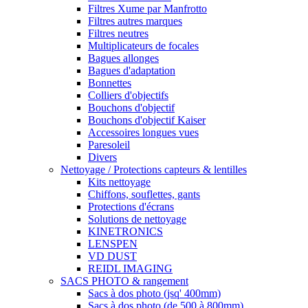
Filtres Xume par Manfrotto
Filtres autres marques
Filtres neutres
Multiplicateurs de focales
Bagues allonges
Bagues d'adaptation
Bonnettes
Colliers d'objectifs
Bouchons d'objectif
Bouchons d'objectif Kaiser
Accessoires longues vues
Paresoleil
Divers
Nettoyage / Protections capteurs & lentilles
Kits nettoyage
Chiffons, souflettes, gants
Protections d'écrans
Solutions de nettoyage
KINETRONICS
LENSPEN
VD DUST
REIDL IMAGING
SACS PHOTO & rangement
Sacs à dos photo (jsq' 400mm)
Sacs à dos photo (de 500 à 800mm)