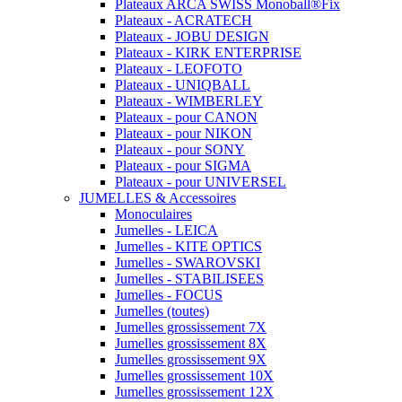
Plateaux ARCA SWISS Monoball®Fix
Plateaux - ACRATECH
Plateaux - JOBU DESIGN
Plateaux - KIRK ENTERPRISE
Plateaux - LEOFOTO
Plateaux - UNIQBALL
Plateaux - WIMBERLEY
Plateaux - pour CANON
Plateaux - pour NIKON
Plateaux - pour SONY
Plateaux - pour SIGMA
Plateaux - pour UNIVERSEL
JUMELLES & Accessoires
Monoculaires
Jumelles - LEICA
Jumelles - KITE OPTICS
Jumelles - SWAROVSKI
Jumelles - STABILISEES
Jumelles - FOCUS
Jumelles (toutes)
Jumelles grossissement 7X
Jumelles grossissement 8X
Jumelles grossissement 9X
Jumelles grossissement 10X
Jumelles grossissement 12X