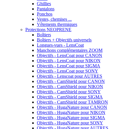
Ghillies
Pantalons
Ponchos
Vestes, chemises ...
Vêtements thermiques
Protections NEOPRENE
Boîtiers
Boîtiers + Objectifs universels
Longues-vues - LensCoat
Manchons complémentaires ZOOM
Objectifs - LensCoat pour CANON
Objectifs - LensCoat pour NIKON
Objectifs - LensCoat pour SIGMA
Objectifs - LensCoat pour SONY
Objectifs - Lenscoat pour AUTRES
Objectifs - CamShield pour CANON
Objectifs - CamShield pour NIKON
Objectifs - CamShield pour SONY
Objectifs - CamShield pour SIGMA
Objectifs - CamShield pour TAMRON
Objectifs - HugaNature pour CANON
Objectifs - HugaNature pour NIKON
Objectifs - HugaNature pour SIGMA
Objectifs - HugaNature pour SONY
Objectifs - HugaNature pour AUTRES