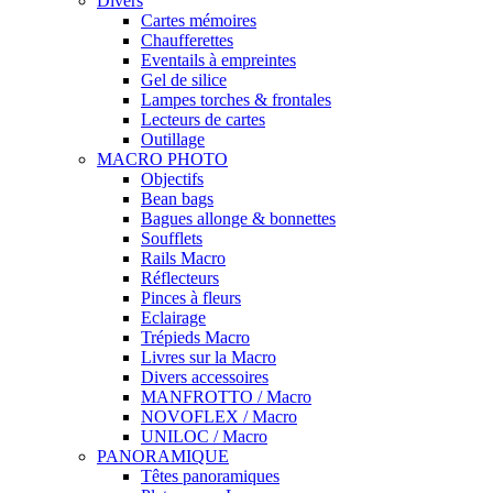
Divers
Cartes mémoires
Chaufferettes
Eventails à empreintes
Gel de silice
Lampes torches & frontales
Lecteurs de cartes
Outillage
MACRO PHOTO
Objectifs
Bean bags
Bagues allonge & bonnettes
Soufflets
Rails Macro
Réflecteurs
Pinces à fleurs
Eclairage
Trépieds Macro
Livres sur la Macro
Divers accessoires
MANFROTTO / Macro
NOVOFLEX / Macro
UNILOC / Macro
PANORAMIQUE
Têtes panoramiques