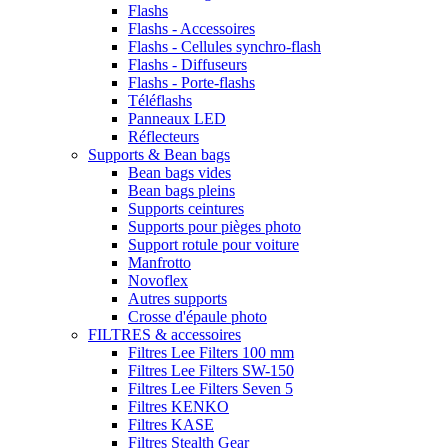
Flashs
Flashs - Accessoires
Flashs - Cellules synchro-flash
Flashs - Diffuseurs
Flashs - Porte-flashs
Téléflashs
Panneaux LED
Réflecteurs
Supports & Bean bags
Bean bags vides
Bean bags pleins
Supports ceintures
Supports pour pièges photo
Support rotule pour voiture
Manfrotto
Novoflex
Autres supports
Crosse d'épaule photo
FILTRES & accessoires
Filtres Lee Filters 100 mm
Filtres Lee Filters SW-150
Filtres Lee Filters Seven 5
Filtres KENKO
Filtres KASE
Filtres Stealth Gear