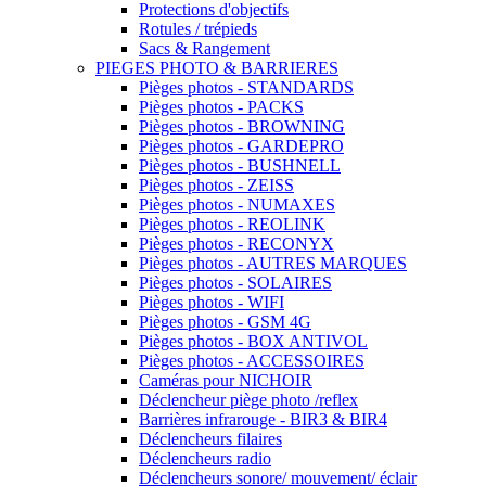
Protections d'objectifs
Rotules / trépieds
Sacs & Rangement
PIEGES PHOTO & BARRIERES
Pièges photos - STANDARDS
Pièges photos - PACKS
Pièges photos - BROWNING
Pièges photos - GARDEPRO
Pièges photos - BUSHNELL
Pièges photos - ZEISS
Pièges photos - NUMAXES
Pièges photos - REOLINK
Pièges photos - RECONYX
Pièges photos - AUTRES MARQUES
Pièges photos - SOLAIRES
Pièges photos - WIFI
Pièges photos - GSM 4G
Pièges photos - BOX ANTIVOL
Pièges photos - ACCESSOIRES
Caméras pour NICHOIR
Déclencheur piège photo /reflex
Barrières infrarouge - BIR3 & BIR4
Déclencheurs filaires
Déclencheurs radio
Déclencheurs sonore/ mouvement/ éclair