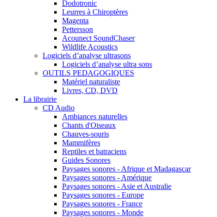
Dodotronic
Leurres à Chiroptères
Magenta
Pettersson
Acounect SoundChaser
Wildlife Acoustics
Logiciels d’analyse ultrasons
Logiciels d’analyse ultra sons
OUTILS PEDAGOGIQUES
Matériel naturaliste
Livres, CD, DVD
La librairie
CD Audio
Ambiances naturelles
Chants d'Oiseaux
Chauves-souris
Mammifères
Reptiles et batraciens
Guides Sonores
Paysages sonores - Afrique et Madagascar
Paysages sonores - Amérique
Paysages sonores - Asie et Australie
Paysages sonores - Europe
Paysages sonores - France
Paysages sonores - Monde