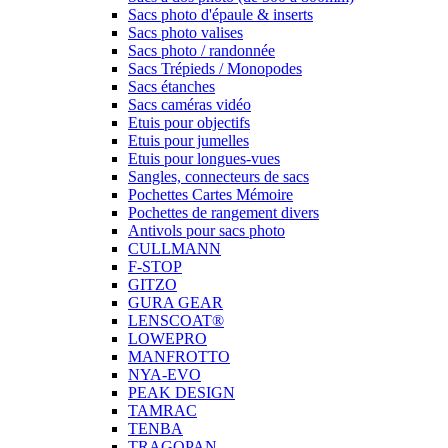
Sacs photo d'épaule & inserts
Sacs photo valises
Sacs photo / randonnée
Sacs Trépieds / Monopodes
Sacs étanches
Sacs caméras vidéo
Etuis pour objectifs
Etuis pour jumelles
Etuis pour longues-vues
Sangles, connecteurs de sacs
Pochettes Cartes Mémoire
Pochettes de rangement divers
Antivols pour sacs photo
CULLMANN
F-STOP
GITZO
GURA GEAR
LENSCOAT®
LOWEPRO
MANFROTTO
NYA-EVO
PEAK DESIGN
TAMRAC
TENBA
TRAGOPAN