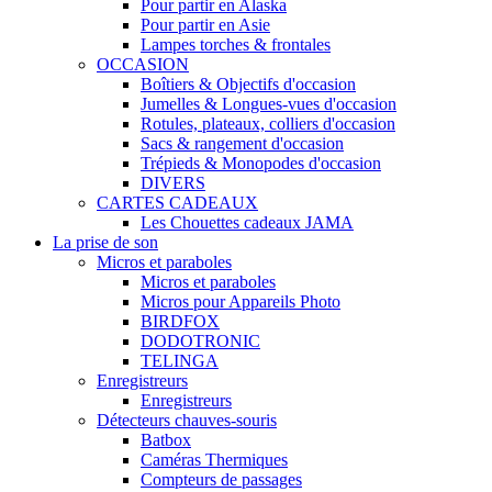
Pour partir en Alaska
Pour partir en Asie
Lampes torches & frontales
OCCASION
Boîtiers & Objectifs d'occasion
Jumelles & Longues-vues d'occasion
Rotules, plateaux, colliers d'occasion
Sacs & rangement d'occasion
Trépieds & Monopodes d'occasion
DIVERS
CARTES CADEAUX
Les Chouettes cadeaux JAMA
La prise de son
Micros et paraboles
Micros et paraboles
Micros pour Appareils Photo
BIRDFOX
DODOTRONIC
TELINGA
Enregistreurs
Enregistreurs
Détecteurs chauves-souris
Batbox
Caméras Thermiques
Compteurs de passages