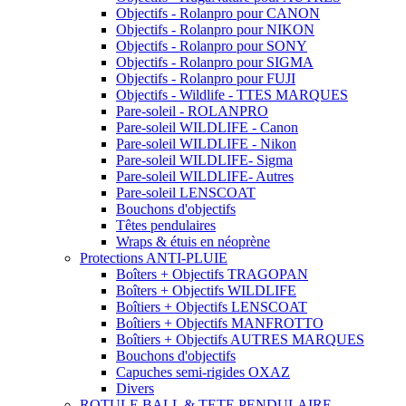
Objectifs - Rolanpro pour CANON
Objectifs - Rolanpro pour NIKON
Objectifs - Rolanpro pour SONY
Objectifs - Rolanpro pour SIGMA
Objectifs - Rolanpro pour FUJI
Objectifs - Wildlife - TTES MARQUES
Pare-soleil - ROLANPRO
Pare-soleil WILDLIFE - Canon
Pare-soleil WILDLIFE - Nikon
Pare-soleil WILDLIFE- Sigma
Pare-soleil WILDLIFE- Autres
Pare-soleil LENSCOAT
Bouchons d'objectifs
Têtes pendulaires
Wraps & étuis en néoprène
Protections ANTI-PLUIE
Boîters + Objectifs TRAGOPAN
Boîters + Objectifs WILDLIFE
Boîtiers + Objectifs LENSCOAT
Boîtiers + Objectifs MANFROTTO
Boîtiers + Objectifs AUTRES MARQUES
Bouchons d'objectifs
Capuches semi-rigides OXAZ
Divers
ROTULE BALL & TETE PENDULAIRE