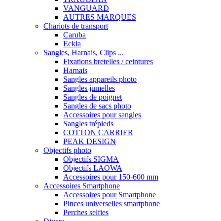
VANGUARD
AUTRES MARQUES
Chariots de transport
Caruba
Eckla
Sangles, Harnais, Clips ...
Fixations bretelles / ceintures
Harnais
Sangles appareils photo
Sangles jumelles
Sangles de poignet
Sangles de sacs photo
Accessoires pour sangles
Sangles trépieds
COTTON CARRIER
PEAK DESIGN
Objectifs photo
Objectifs SIGMA
Objectifs LAOWA
Accessoires pour 150-600 mm
Accessoires Smartphone
Accessoires pour Smartphone
Pinces universelles smartphone
Perches selfies