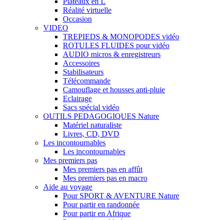
Plateaux en L
Réalité virtuelle
Occasion
VIDEO
TREPIEDS & MONOPODES vidéo
ROTULES FLUIDES pour vidéo
AUDIO micros & enregistreurs
Accessoires
Stabilisateurs
Télécommande
Camouflage et housses anti-pluie
Eclairage
Sacs spécial vidéo
OUTILS PEDAGOGIQUES Nature
Matériel naturaliste
Livres, CD, DVD
Les incontournables
Les incontournables
Mes premiers pas
Mes premiers pas en affût
Mes premiers pas en macro
Aide au voyage
Pour SPORT & AVENTURE Nature
Pour partir en randonnée
Pour partir en Afrique