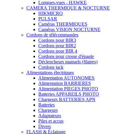
Longues-vues - HAWKE
CAMERA THERMIQUE & NOCTURNE
HIKMICRO
PULSAR
Caméras THERMIQUES
Caméras VISION NOCTURNE
Cordons de télécommandes
Cordons pour BIR3
Cordons pour BIR2
Cordons pour BIR 4
Cordons pour crosse d'épaule
Déclencheurs manuels (filaires)
Cordons jack
Alimentations électriques
Alimentation AUTONOMES
Alimentation BARRIERES
Alimentation PIEGES PHOTO
Batteries APPAREILS PHOTO
Chargeurs BATTERIES APN
Batteries
Chargeurs
Adaptateurs
Piles et accus
Divers
FLASH & Éclairage