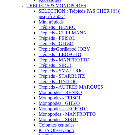
Accessoires
TREPIEDS & MONOPODES
SELECTION : Trépieds PAS CHER !!!! (
jusqu'à 250€ )
Mini trépieds
Trépieds - BENRO
Trépieds - CULLMANN
Trépieds - FEISOL
Trépieds - GITZO
Trépieds/Gorillapod JOBY
Trépieds - LEOFOTO
Trépieds - MANFROTTO
Trépieds - SIRUI
Trépieds - SMALLRIG
Trépieds - STARBLITZ
Trépieds - UNILOC
Trépieds - AUTRES MARQUES
Monopodes - BENRO
Monopodes - FEISOL
Monopodes - GITZO
Monopodes - LEOFOTO
Monopodes - MANFROTTO
Monopodes - SIRUI
Colonnes centrales
KITS Observation