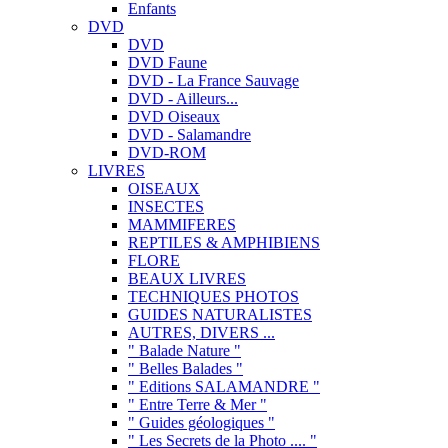
Enfants
DVD
DVD
DVD Faune
DVD - La France Sauvage
DVD - Ailleurs...
DVD Oiseaux
DVD - Salamandre
DVD-ROM
LIVRES
OISEAUX
INSECTES
MAMMIFERES
REPTILES & AMPHIBIENS
FLORE
BEAUX LIVRES
TECHNIQUES PHOTOS
GUIDES NATURALISTES
AUTRES, DIVERS ...
" Balade Nature "
" Belles Balades "
" Editions SALAMANDRE "
" Entre Terre & Mer "
" Guides géologiques "
" Les Secrets de la Photo .... "