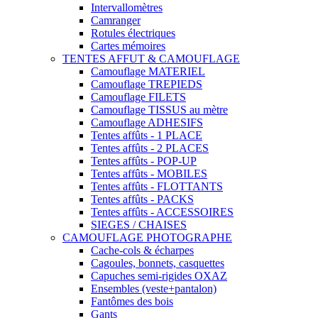
Intervallomètres
Camranger
Rotules électriques
Cartes mémoires
TENTES AFFUT & CAMOUFLAGE
Camouflage MATERIEL
Camouflage TREPIEDS
Camouflage FILETS
Camouflage TISSUS au mètre
Camouflage ADHESIFS
Tentes affûts - 1 PLACE
Tentes affûts - 2 PLACES
Tentes affûts - POP-UP
Tentes affûts - MOBILES
Tentes affûts - FLOTTANTS
Tentes affûts - PACKS
Tentes affûts - ACCESSOIRES
SIEGES / CHAISES
CAMOUFLAGE PHOTOGRAPHE
Cache-cols & écharpes
Cagoules, bonnets, casquettes
Capuches semi-rigides OXAZ
Ensembles (veste+pantalon)
Fantômes des bois
Gants