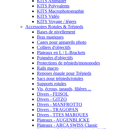
KITS Animalier
KITS Polyvalents
KITS Macrophotographie
KITS Vidéo
KITS Voyage / légers
Accessoires Rotules & Trépieds
Bases de nivellement
Bras magiques
Cages pour appareils photo
Colliers d'objectifs
Plateaux en L / L-Brackets
Poignées d'objectifs
Protections de trépieds/monopodes
Rails macro
Reposes épaule pour Trépieds
Sacs pour trépieds/rotules
Supports rotules
Vis, écrous, tarauds, filières ...
Divers - FEISOL
Divers - GITZO
Divers - MANFROTTO
Divers - TRAGOPAN
Divers - TTES MARQUES
Plateaux - AUGENBLICKE
Plateaux - ARCA SWISS Classic