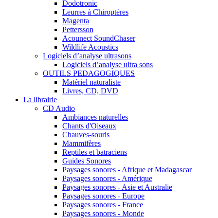
Dodotronic
Leurres à Chiroptères
Magenta
Pettersson
Acounect SoundChaser
Wildlife Acoustics
Logiciels d’analyse ultrasons
Logiciels d’analyse ultra sons
OUTILS PEDAGOGIQUES
Matériel naturaliste
Livres, CD, DVD
La librairie
CD Audio
Ambiances naturelles
Chants d'Oiseaux
Chauves-souris
Mammifères
Reptiles et batraciens
Guides Sonores
Paysages sonores - Afrique et Madagascar
Paysages sonores - Amérique
Paysages sonores - Asie et Australie
Paysages sonores - Europe
Paysages sonores - France
Paysages sonores - Monde