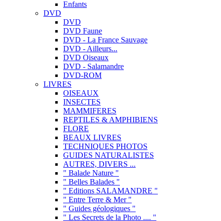
Enfants
DVD
DVD
DVD Faune
DVD - La France Sauvage
DVD - Ailleurs...
DVD Oiseaux
DVD - Salamandre
DVD-ROM
LIVRES
OISEAUX
INSECTES
MAMMIFERES
REPTILES & AMPHIBIENS
FLORE
BEAUX LIVRES
TECHNIQUES PHOTOS
GUIDES NATURALISTES
AUTRES, DIVERS ...
" Balade Nature "
" Belles Balades "
" Editions SALAMANDRE "
" Entre Terre & Mer "
" Guides géologiques "
" Les Secrets de la Photo .... "