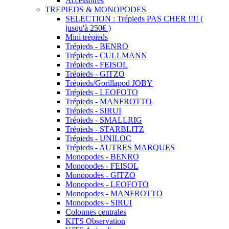
Accessoires
TREPIEDS & MONOPODES
SELECTION : Trépieds PAS CHER !!!! (
jusqu'à 250€ )
Mini trépieds
Trépieds - BENRO
Trépieds - CULLMANN
Trépieds - FEISOL
Trépieds - GITZO
Trépieds/Gorillapod JOBY
Trépieds - LEOFOTO
Trépieds - MANFROTTO
Trépieds - SIRUI
Trépieds - SMALLRIG
Trépieds - STARBLITZ
Trépieds - UNILOC
Trépieds - AUTRES MARQUES
Monopodes - BENRO
Monopodes - FEISOL
Monopodes - GITZO
Monopodes - LEOFOTO
Monopodes - MANFROTTO
Monopodes - SIRUI
Colonnes centrales
KITS Observation