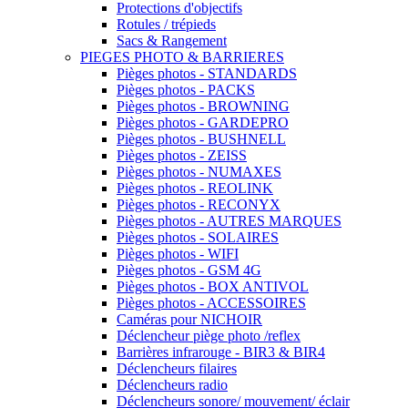
Protections d'objectifs
Rotules / trépieds
Sacs & Rangement
PIEGES PHOTO & BARRIERES
Pièges photos - STANDARDS
Pièges photos - PACKS
Pièges photos - BROWNING
Pièges photos - GARDEPRO
Pièges photos - BUSHNELL
Pièges photos - ZEISS
Pièges photos - NUMAXES
Pièges photos - REOLINK
Pièges photos - RECONYX
Pièges photos - AUTRES MARQUES
Pièges photos - SOLAIRES
Pièges photos - WIFI
Pièges photos - GSM 4G
Pièges photos - BOX ANTIVOL
Pièges photos - ACCESSOIRES
Caméras pour NICHOIR
Déclencheur piège photo /reflex
Barrières infrarouge - BIR3 & BIR4
Déclencheurs filaires
Déclencheurs radio
Déclencheurs sonore/ mouvement/ éclair