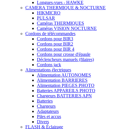
Longues-vues - HAWKE
CAMERA THERMIQUE & NOCTURNE
HIKMICRO
PULSAR
Caméras THERMIQUES
Caméras VISION NOCTURNE
Cordons de télécommandes
Cordons pour BIR3
Cordons pour BIR2
Cordons pour BIR 4
Cordons pour crosse d'épaule
Déclencheurs manuels (filaires)
Cordons jack
Alimentations électriques
Alimentation AUTONOMES
Alimentation BARRIERES
Alimentation PIEGES PHOTO
Batteries APPAREILS PHOTO
Chargeurs BATTERIES APN
Batteries
Chargeurs
Adaptateurs
Piles et accus
Divers
FLASH & Éclairage