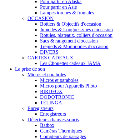
Pour partir en Alaska
Pour partir en Asie
Lampes torches & frontales
OCCASION
Boîtiers & Objectifs d'occasion
Jumelles & Longues-vues d'occasion
Rotules, plateaux, colliers d'occasion
Sacs & rangement d'occasion
Trépieds & Monopodes d'occasion
DIVERS
CARTES CADEAUX
Les Chouettes cadeaux JAMA
La prise de son
Micros et paraboles
Micros et paraboles
Micros pour Appareils Photo
BIRDFOX
DODOTRONIC
TELINGA
Enregistreurs
Enregistreurs
Détecteurs chauves-souris
Batbox
Caméras Thermiques
Compteurs de passages