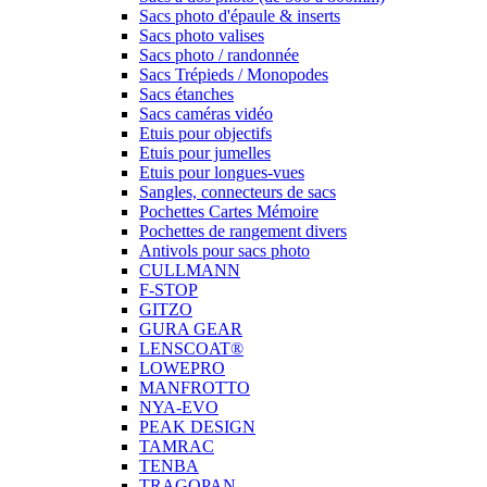
Sacs photo d'épaule & inserts
Sacs photo valises
Sacs photo / randonnée
Sacs Trépieds / Monopodes
Sacs étanches
Sacs caméras vidéo
Etuis pour objectifs
Etuis pour jumelles
Etuis pour longues-vues
Sangles, connecteurs de sacs
Pochettes Cartes Mémoire
Pochettes de rangement divers
Antivols pour sacs photo
CULLMANN
F-STOP
GITZO
GURA GEAR
LENSCOAT®
LOWEPRO
MANFROTTO
NYA-EVO
PEAK DESIGN
TAMRAC
TENBA
TRAGOPAN