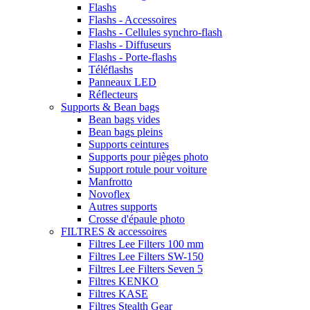
Flashs
Flashs - Accessoires
Flashs - Cellules synchro-flash
Flashs - Diffuseurs
Flashs - Porte-flashs
Téléflashs
Panneaux LED
Réflecteurs
Supports & Bean bags
Bean bags vides
Bean bags pleins
Supports ceintures
Supports pour pièges photo
Support rotule pour voiture
Manfrotto
Novoflex
Autres supports
Crosse d'épaule photo
FILTRES & accessoires
Filtres Lee Filters 100 mm
Filtres Lee Filters SW-150
Filtres Lee Filters Seven 5
Filtres KENKO
Filtres KASE
Filtres Stealth Gear