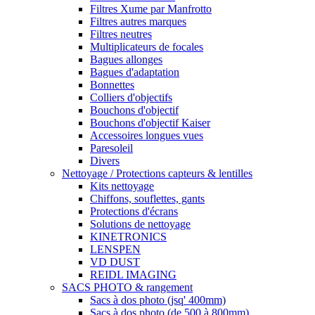
Filtres Xume par Manfrotto
Filtres autres marques
Filtres neutres
Multiplicateurs de focales
Bagues allonges
Bagues d'adaptation
Bonnettes
Colliers d'objectifs
Bouchons d'objectif
Bouchons d'objectif Kaiser
Accessoires longues vues
Paresoleil
Divers
Nettoyage / Protections capteurs & lentilles
Kits nettoyage
Chiffons, souflettes, gants
Protections d'écrans
Solutions de nettoyage
KINETRONICS
LENSPEN
VD DUST
REIDL IMAGING
SACS PHOTO & rangement
Sacs à dos photo (jsq' 400mm)
Sacs à dos photo (de 500 à 800mm)