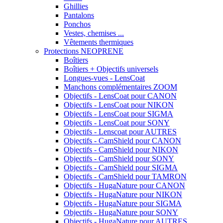
Ghillies
Pantalons
Ponchos
Vestes, chemises ...
Vêtements thermiques
Protections NEOPRENE
Boîtiers
Boîtiers + Objectifs universels
Longues-vues - LensCoat
Manchons complémentaires ZOOM
Objectifs - LensCoat pour CANON
Objectifs - LensCoat pour NIKON
Objectifs - LensCoat pour SIGMA
Objectifs - LensCoat pour SONY
Objectifs - Lenscoat pour AUTRES
Objectifs - CamShield pour CANON
Objectifs - CamShield pour NIKON
Objectifs - CamShield pour SONY
Objectifs - CamShield pour SIGMA
Objectifs - CamShield pour TAMRON
Objectifs - HugaNature pour CANON
Objectifs - HugaNature pour NIKON
Objectifs - HugaNature pour SIGMA
Objectifs - HugaNature pour SONY
Objectifs - HugaNature pour AUTRES