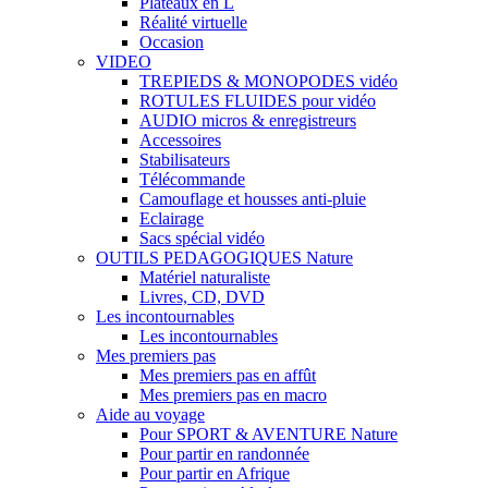
Plateaux en L
Réalité virtuelle
Occasion
VIDEO
TREPIEDS & MONOPODES vidéo
ROTULES FLUIDES pour vidéo
AUDIO micros & enregistreurs
Accessoires
Stabilisateurs
Télécommande
Camouflage et housses anti-pluie
Eclairage
Sacs spécial vidéo
OUTILS PEDAGOGIQUES Nature
Matériel naturaliste
Livres, CD, DVD
Les incontournables
Les incontournables
Mes premiers pas
Mes premiers pas en affût
Mes premiers pas en macro
Aide au voyage
Pour SPORT & AVENTURE Nature
Pour partir en randonnée
Pour partir en Afrique