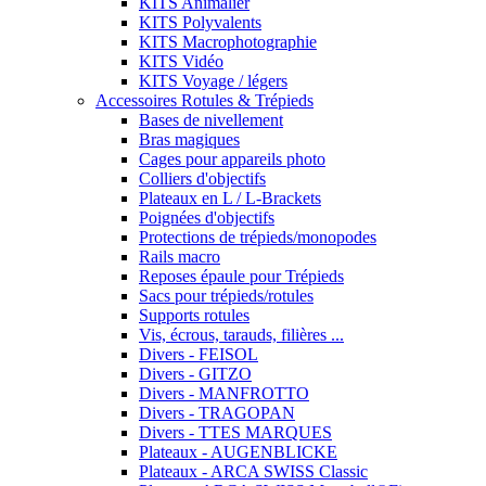
KITS Animalier
KITS Polyvalents
KITS Macrophotographie
KITS Vidéo
KITS Voyage / légers
Accessoires Rotules & Trépieds
Bases de nivellement
Bras magiques
Cages pour appareils photo
Colliers d'objectifs
Plateaux en L / L-Brackets
Poignées d'objectifs
Protections de trépieds/monopodes
Rails macro
Reposes épaule pour Trépieds
Sacs pour trépieds/rotules
Supports rotules
Vis, écrous, tarauds, filières ...
Divers - FEISOL
Divers - GITZO
Divers - MANFROTTO
Divers - TRAGOPAN
Divers - TTES MARQUES
Plateaux - AUGENBLICKE
Plateaux - ARCA SWISS Classic