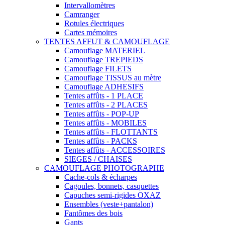
Intervallomètres
Camranger
Rotules électriques
Cartes mémoires
TENTES AFFUT & CAMOUFLAGE
Camouflage MATERIEL
Camouflage TREPIEDS
Camouflage FILETS
Camouflage TISSUS au mètre
Camouflage ADHESIFS
Tentes affûts - 1 PLACE
Tentes affûts - 2 PLACES
Tentes affûts - POP-UP
Tentes affûts - MOBILES
Tentes affûts - FLOTTANTS
Tentes affûts - PACKS
Tentes affûts - ACCESSOIRES
SIEGES / CHAISES
CAMOUFLAGE PHOTOGRAPHE
Cache-cols & écharpes
Cagoules, bonnets, casquettes
Capuches semi-rigides OXAZ
Ensembles (veste+pantalon)
Fantômes des bois
Gants