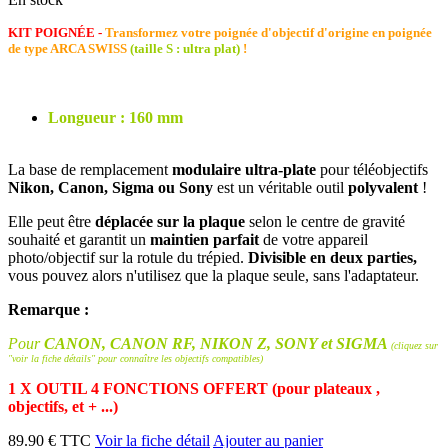
KIT POIGNÉE -
Transformez votre poignée d'objectif d'origine en poignée
de type ARCA SWISS
(taille S : ultra plat)
!
Longueur : 160 mm
La base de remplacement
modulaire ultra-plate
pour téléobjectifs
Nikon, Canon, Sigma ou Sony
est un véritable outil
polyvalent
!
Elle peut être
déplacée sur la plaque
selon le centre de gravité
souhaité et garantit un
maintien parfait
de votre appareil
photo/objectif sur la rotule du trépied.
Divisible en deux parties,
vous pouvez alors n'utilisez que la plaque seule, sans l'adaptateur.
Remarque :
Pour
CANON, CANON RF, NIKON Z, SONY et SIGMA
(cliquez sur
"voir la fiche détails" pour connaître les objectifs compatibles)
1 X OUTIL 4 FONCTIONS OFFERT (pour plateaux ,
objectifs, et + ...)
89.90 € TTC
Voir la fiche détail
Ajouter au panier