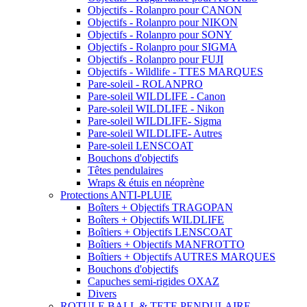
Objectifs - Rolanpro pour CANON
Objectifs - Rolanpro pour NIKON
Objectifs - Rolanpro pour SONY
Objectifs - Rolanpro pour SIGMA
Objectifs - Rolanpro pour FUJI
Objectifs - Wildlife - TTES MARQUES
Pare-soleil - ROLANPRO
Pare-soleil WILDLIFE - Canon
Pare-soleil WILDLIFE - Nikon
Pare-soleil WILDLIFE- Sigma
Pare-soleil WILDLIFE- Autres
Pare-soleil LENSCOAT
Bouchons d'objectifs
Têtes pendulaires
Wraps & étuis en néoprène
Protections ANTI-PLUIE
Boîters + Objectifs TRAGOPAN
Boîters + Objectifs WILDLIFE
Boîtiers + Objectifs LENSCOAT
Boîtiers + Objectifs MANFROTTO
Boîtiers + Objectifs AUTRES MARQUES
Bouchons d'objectifs
Capuches semi-rigides OXAZ
Divers
ROTULE BALL & TETE PENDULAIRE