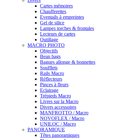
Divers
Cartes mémoires
Chaufferettes
Eventails à empreintes
Gel de silice
Lampes torches & frontales
Lecteurs de cartes
Outillage
MACRO PHOTO
Objectifs
Bean bags
Bagues allonge & bonnettes
Soufflets
Rails Macro
Réflecteurs
Pinces à fleurs
Eclairage
Trépieds Macro
Livres sur la Macro
Divers accessoires
MANFROTTO / Macro
NOVOFLEX / Macro
UNILOC / Macro
PANORAMIQUE
Têtes panoramiques