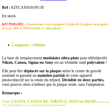
Ref :
KITCANISSOP130
En stock
KIT POIGNÉE -
Transformez votre poignée d'objectif d'origine en poignée
de type ARCA SWISS
(taille S : ultra plat)
!
Longueur : 130mm
La base de remplacement
modulaire ultra-plate
pour téléobjectifs
Nikon, Canon, Sigma ou Sony
est un véritable outil
polyvalent
!
Elle peut être
déplacée sur la plaque
selon le centre de gravité
souhaité et garantit un
maintien parfait
de votre appareil
photo/objectif sur la rotule du trépied.
Divisible en deux parties,
vous pouvez alors n'utilisez que la plaque seule, sans l'adaptateur.
Remarque :
Pour
CANON, CANON RF, NIKON Z, SONY et SIGMA
(cliquez sur
"voir la fiche détails" pour connaître les objectifs compatibles)