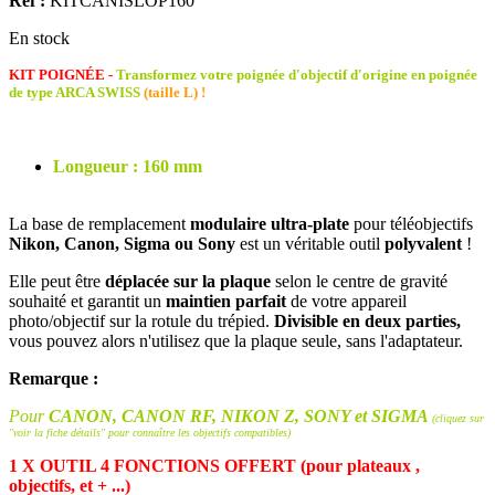
Ref :
KITCANISLOP160
En stock
KIT POIGNÉE -
Transformez votre poignée d'objectif d'origine en poignée
de type ARCA SWISS
(taille L) !
Longueur : 160 mm
La base de remplacement
modulaire ultra-plate
pour téléobjectifs
Nikon, Canon, Sigma ou Sony
est un véritable outil
polyvalent
!
Elle peut être
déplacée sur la plaque
selon le centre de gravité
souhaité et garantit un
maintien parfait
de votre appareil
photo/objectif sur la rotule du trépied.
Divisible en deux parties,
vous pouvez alors n'utilisez que la plaque seule, sans l'adaptateur.
Remarque :
Pour
CANON, CANON RF, NIKON Z, SONY et SIGMA
(cliquez sur
"voir la fiche détails" pour connaître les objectifs compatibles)
1 X OUTIL 4 FONCTIONS OFFERT (pour plateaux ,
objectifs, et + ...)