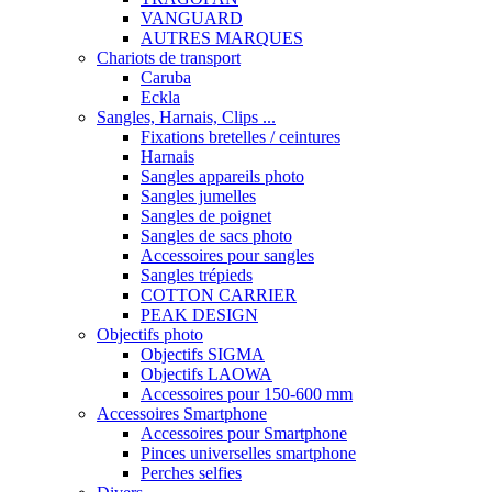
VANGUARD
AUTRES MARQUES
Chariots de transport
Caruba
Eckla
Sangles, Harnais, Clips ...
Fixations bretelles / ceintures
Harnais
Sangles appareils photo
Sangles jumelles
Sangles de poignet
Sangles de sacs photo
Accessoires pour sangles
Sangles trépieds
COTTON CARRIER
PEAK DESIGN
Objectifs photo
Objectifs SIGMA
Objectifs LAOWA
Accessoires pour 150-600 mm
Accessoires Smartphone
Accessoires pour Smartphone
Pinces universelles smartphone
Perches selfies