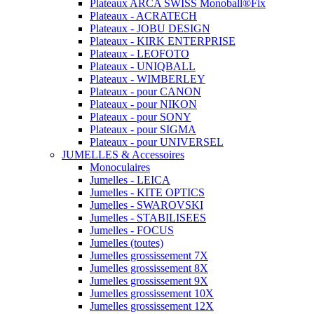
Plateaux ARCA SWISS Monoball®Fix
Plateaux - ACRATECH
Plateaux - JOBU DESIGN
Plateaux - KIRK ENTERPRISE
Plateaux - LEOFOTO
Plateaux - UNIQBALL
Plateaux - WIMBERLEY
Plateaux - pour CANON
Plateaux - pour NIKON
Plateaux - pour SONY
Plateaux - pour SIGMA
Plateaux - pour UNIVERSEL
JUMELLES & Accessoires
Monoculaires
Jumelles - LEICA
Jumelles - KITE OPTICS
Jumelles - SWAROVSKI
Jumelles - STABILISEES
Jumelles - FOCUS
Jumelles (toutes)
Jumelles grossissement 7X
Jumelles grossissement 8X
Jumelles grossissement 9X
Jumelles grossissement 10X
Jumelles grossissement 12X