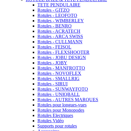
TETE PENDULAIRE
Rotules - GITZO
Rotules - LEOFOTO
Rotules - WIMBERLEY
Rotules - BENRO
Rotules - ACRATECH
Rotules - ARCA SWISS
Rotules - CULLMANN
Rotules - FEISOL
Rotules - FLEXSHOOTER
Rotules - JOBU DESIGN
Rotules - JOBY
Rotules - MANFROTTO
Rotules - NOVOFLEX
Rotules - SMALLRIG
Rotules - SIRUI
Rotules - SUNWAYFOTO
Rotules - UNIQBALL
Rotules - AUTRES MARQUES
Rotules pour longues-vues
Rotules pour Monopodes
Rotules Electriques
Rotules Vidéo
Supports pour rotules