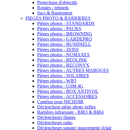
Protections d'objectifs
Rotules / trépieds
Sacs & Rangement
PIEGES PHOTO & BARRIERES
Pièges photos - STANDARDS
Pièges photos - PACKS
Pièges photos - BROWNING
Pièges photos - GARDEPRO
Pièges photos - BUSHNELL
Pièges photos - ZEISS
Pièges photos - NUMAXES
Pièges photos - REOLINK
Pièges photos - RECONYX
Pièges photos - AUTRES MARQUES
Pièges photos - SOLAIRES
Pièges photos - WIFI
Pièges photos - GSM 4G
Pièges photos - BOX ANTIVOL
Pièges photos - ACCESSOIRES
Caméras pour NICHOIR
Déclencheur piège photo /reflex
Barrières infrarouge - BIR3 & BIR4
Déclencheurs filaires
Déclencheurs radio
Déclencheurs sonore/ mouvement/ éclair