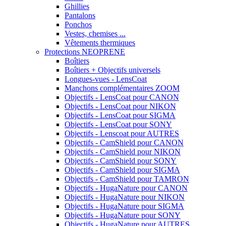
Ghillies
Pantalons
Ponchos
Vestes, chemises ...
Vêtements thermiques
Protections NEOPRENE
Boîtiers
Boîtiers + Objectifs universels
Longues-vues - LensCoat
Manchons complémentaires ZOOM
Objectifs - LensCoat pour CANON
Objectifs - LensCoat pour NIKON
Objectifs - LensCoat pour SIGMA
Objectifs - LensCoat pour SONY
Objectifs - Lenscoat pour AUTRES
Objectifs - CamShield pour CANON
Objectifs - CamShield pour NIKON
Objectifs - CamShield pour SONY
Objectifs - CamShield pour SIGMA
Objectifs - CamShield pour TAMRON
Objectifs - HugaNature pour CANON
Objectifs - HugaNature pour NIKON
Objectifs - HugaNature pour SIGMA
Objectifs - HugaNature pour SONY
Objectifs - HugaNature pour AUTRES