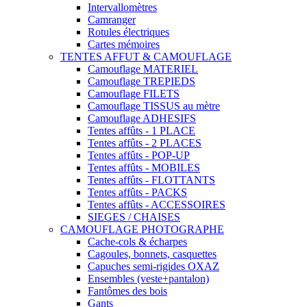
Intervallomètres
Camranger
Rotules électriques
Cartes mémoires
TENTES AFFUT & CAMOUFLAGE
Camouflage MATERIEL
Camouflage TREPIEDS
Camouflage FILETS
Camouflage TISSUS au mètre
Camouflage ADHESIFS
Tentes affûts - 1 PLACE
Tentes affûts - 2 PLACES
Tentes affûts - POP-UP
Tentes affûts - MOBILES
Tentes affûts - FLOTTANTS
Tentes affûts - PACKS
Tentes affûts - ACCESSOIRES
SIEGES / CHAISES
CAMOUFLAGE PHOTOGRAPHE
Cache-cols & écharpes
Cagoules, bonnets, casquettes
Capuches semi-rigides OXAZ
Ensembles (veste+pantalon)
Fantômes des bois
Gants