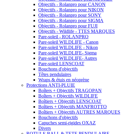
Objectifs - Rolanpro pour CANON
Objectifs - Rolanpro pour NIKON
Objectifs - Rolanpro pour SONY
Objectifs - Rolanpro pour SIGMA
Objectifs - Rolanpro pour FUJI
Objectifs - Wildlife - TTES MARQUES
Pare-soleil - ROLANPRO
Pare-soleil WILDLIFE - Canon
Pare-soleil WILDLIFE - Nikon
Pare-soleil WILDLIFE- Sigma
Pare-soleil WILDLIFE- Autres
Pare-soleil LENSCOAT
Bouchons d'objectifs
Têtes pendulaires
Wraps & étuis en néoprène
Protections ANTI-PLUIE
Boîters + Objectifs TRAGOPAN
Boîters + Objectifs WILDLIFE
Boîtiers + Objectifs LENSCOAT
Boîtiers + Objectifs MANFROTTO
Boîtiers + Objectifs AUTRES MARQUES
Bouchons d'objectifs
Capuches semi-rigides OXAZ
Divers
ROTULE BALL & TETE PENDULAIRE