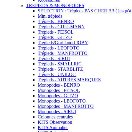
Accessoires
TREPIEDS & MONOPODES
SELECTION : Trépieds PAS CHER !!!! ( jusqu'à 
Mini trépieds
Trépieds - BENRO
Trépieds - CULLMANN
Trépieds - FEISOL
Trépieds - GITZO
Trépieds/Gorillapod JOBY
Trépieds - LEOFOTO
Trépieds - MANFROTTO
Trépieds - SIRUI
Trépieds - SMALLRIG
Trépieds - STARBLITZ
Trépieds - UNILOC
Trépieds - AUTRES MARQUES
Monopodes - BENRO
Monopodes - FEISOL
Monopodes - GITZO
Monopodes - LEOFOTO
Monopodes - MANFROTTO
Monopodes - SIRUI
Colonnes centrales
KITS Observation
KITS Animalier