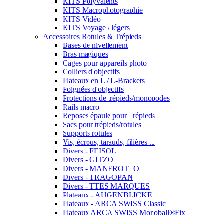
KITS Polyvalents
KITS Macrophotographie
KITS Vidéo
KITS Voyage / légers
Accessoires Rotules & Trépieds
Bases de nivellement
Bras magiques
Cages pour appareils photo
Colliers d'objectifs
Plateaux en L / L-Brackets
Poignées d'objectifs
Protections de trépieds/monopodes
Rails macro
Reposes épaule pour Trépieds
Sacs pour trépieds/rotules
Supports rotules
Vis, écrous, tarauds, filières ...
Divers - FEISOL
Divers - GITZO
Divers - MANFROTTO
Divers - TRAGOPAN
Divers - TTES MARQUES
Plateaux - AUGENBLICKE
Plateaux - ARCA SWISS Classic
Plateaux ARCA SWISS Monoball®Fix