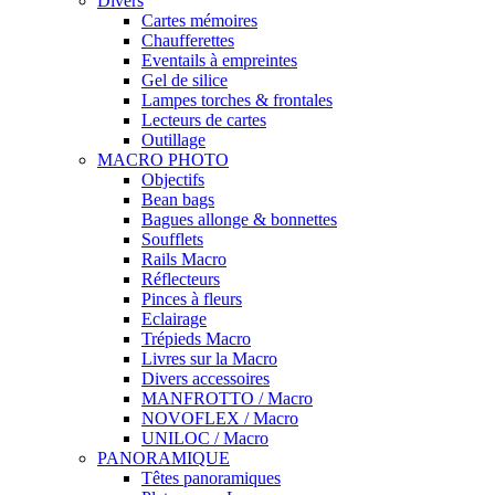
Divers
Cartes mémoires
Chaufferettes
Eventails à empreintes
Gel de silice
Lampes torches & frontales
Lecteurs de cartes
Outillage
MACRO PHOTO
Objectifs
Bean bags
Bagues allonge & bonnettes
Soufflets
Rails Macro
Réflecteurs
Pinces à fleurs
Eclairage
Trépieds Macro
Livres sur la Macro
Divers accessoires
MANFROTTO / Macro
NOVOFLEX / Macro
UNILOC / Macro
PANORAMIQUE
Têtes panoramiques