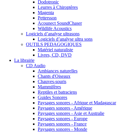
Dodotronic
Leurres à Chiroptères
Magenta
Pettersson
Acounect SoundChaser
Wildlife Acoustics
Logiciels d’analyse ultrasons
Logiciels d’analyse ultra sons
OUTILS PEDAGOGIQUES
Matériel naturaliste
Livres, CD, DVD
La librairie
CD Audio
Ambiances naturelles
Chants d'Oiseaux
Chauves-souris
Mammifères
Reptiles et batraciens
Guides Sonores
Paysages sonores - Afrique et Madagascar
Paysages sonores - Amérique
Paysages sonores - Asie et Australie
Paysages sonores - Europe
Paysages sonores - France
Paysages sonores - Monde