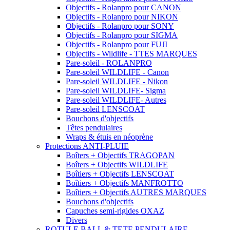
Objectifs - Rolanpro pour CANON
Objectifs - Rolanpro pour NIKON
Objectifs - Rolanpro pour SONY
Objectifs - Rolanpro pour SIGMA
Objectifs - Rolanpro pour FUJI
Objectifs - Wildlife - TTES MARQUES
Pare-soleil - ROLANPRO
Pare-soleil WILDLIFE - Canon
Pare-soleil WILDLIFE - Nikon
Pare-soleil WILDLIFE- Sigma
Pare-soleil WILDLIFE- Autres
Pare-soleil LENSCOAT
Bouchons d'objectifs
Têtes pendulaires
Wraps & étuis en néoprène
Protections ANTI-PLUIE
Boîters + Objectifs TRAGOPAN
Boîters + Objectifs WILDLIFE
Boîtiers + Objectifs LENSCOAT
Boîtiers + Objectifs MANFROTTO
Boîtiers + Objectifs AUTRES MARQUES
Bouchons d'objectifs
Capuches semi-rigides OXAZ
Divers
ROTULE BALL & TETE PENDULAIRE