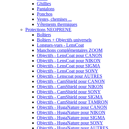
Ghillies
Pantalons
Ponchos
Vestes, chemises ...
Vêtements thermiques
Protections NEOPRENE
Boîtiers
Boîtiers + Objectifs universels
Longues-vues - LensCoat
Manchons complémentaires ZOOM
Objectifs - LensCoat pour CANON
Objectifs - LensCoat pour NIKON
Objectifs - LensCoat pour SIGMA
Objectifs - LensCoat pour SONY
Objectifs - Lenscoat pour AUTRES
Objectifs - CamShield pour CANON
Objectifs - CamShield pour NIKON
Objectifs - CamShield pour SONY
Objectifs - CamShield pour SIGMA
Objectifs - CamShield pour TAMRON
Objectifs - HugaNature pour CANON
Objectifs - HugaNature pour NIKON
Objectifs - HugaNature pour SIGMA
Objectifs - HugaNature pour SONY
Objectifs - HugaNature pour AUTRES