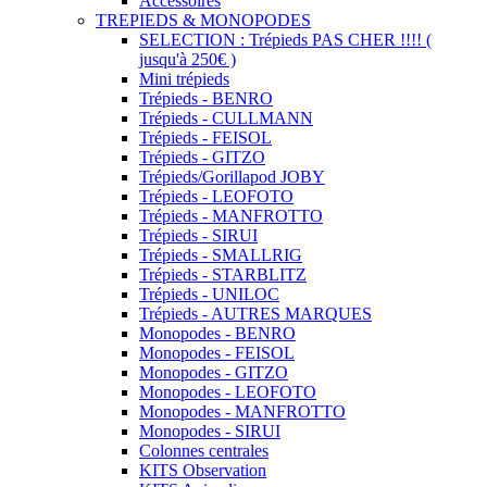
Accessoires
TREPIEDS & MONOPODES
SELECTION : Trépieds PAS CHER !!!! (
jusqu'à 250€ )
Mini trépieds
Trépieds - BENRO
Trépieds - CULLMANN
Trépieds - FEISOL
Trépieds - GITZO
Trépieds/Gorillapod JOBY
Trépieds - LEOFOTO
Trépieds - MANFROTTO
Trépieds - SIRUI
Trépieds - SMALLRIG
Trépieds - STARBLITZ
Trépieds - UNILOC
Trépieds - AUTRES MARQUES
Monopodes - BENRO
Monopodes - FEISOL
Monopodes - GITZO
Monopodes - LEOFOTO
Monopodes - MANFROTTO
Monopodes - SIRUI
Colonnes centrales
KITS Observation