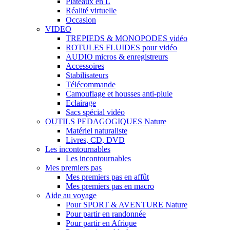
Plateaux en L
Réalité virtuelle
Occasion
VIDEO
TREPIEDS & MONOPODES vidéo
ROTULES FLUIDES pour vidéo
AUDIO micros & enregistreurs
Accessoires
Stabilisateurs
Télécommande
Camouflage et housses anti-pluie
Eclairage
Sacs spécial vidéo
OUTILS PEDAGOGIQUES Nature
Matériel naturaliste
Livres, CD, DVD
Les incontournables
Les incontournables
Mes premiers pas
Mes premiers pas en affût
Mes premiers pas en macro
Aide au voyage
Pour SPORT & AVENTURE Nature
Pour partir en randonnée
Pour partir en Afrique