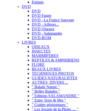
Enfants
DVD
DVD
DVD Faune
DVD - La France Sauvage
DVD - Ailleurs...
DVD Oiseaux
DVD - Salamandre
DVD-ROM
LIVRES
OISEAUX
INSECTES
MAMMIFERES
REPTILES & AMPHIBIENS
FLORE
BEAUX LIVRES
TECHNIQUES PHOTOS
GUIDES NATURALISTES
AUTRES, DIVERS ...
" Balade Nature "
" Belles Balades "
" Editions SALAMANDRE "
" Entre Terre & Mer "
" Guides géologiques "
" Les Secrets de la Photo .... "