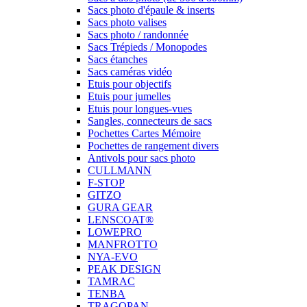
Sacs photo d'épaule & inserts
Sacs photo valises
Sacs photo / randonnée
Sacs Trépieds / Monopodes
Sacs étanches
Sacs caméras vidéo
Etuis pour objectifs
Etuis pour jumelles
Etuis pour longues-vues
Sangles, connecteurs de sacs
Pochettes Cartes Mémoire
Pochettes de rangement divers
Antivols pour sacs photo
CULLMANN
F-STOP
GITZO
GURA GEAR
LENSCOAT®
LOWEPRO
MANFROTTO
NYA-EVO
PEAK DESIGN
TAMRAC
TENBA
TRAGOPAN