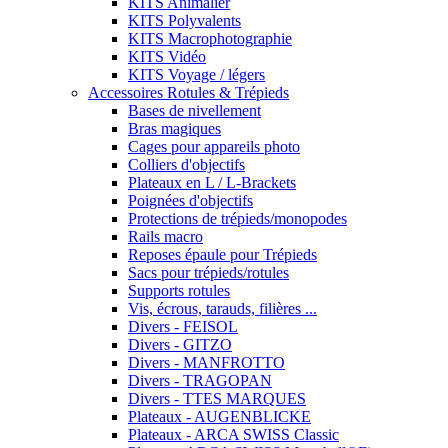
KITS Animalier
KITS Polyvalents
KITS Macrophotographie
KITS Vidéo
KITS Voyage / légers
Accessoires Rotules & Trépieds
Bases de nivellement
Bras magiques
Cages pour appareils photo
Colliers d'objectifs
Plateaux en L / L-Brackets
Poignées d'objectifs
Protections de trépieds/monopodes
Rails macro
Reposes épaule pour Trépieds
Sacs pour trépieds/rotules
Supports rotules
Vis, écrous, tarauds, filières ...
Divers - FEISOL
Divers - GITZO
Divers - MANFROTTO
Divers - TRAGOPAN
Divers - TTES MARQUES
Plateaux - AUGENBLICKE
Plateaux - ARCA SWISS Classic