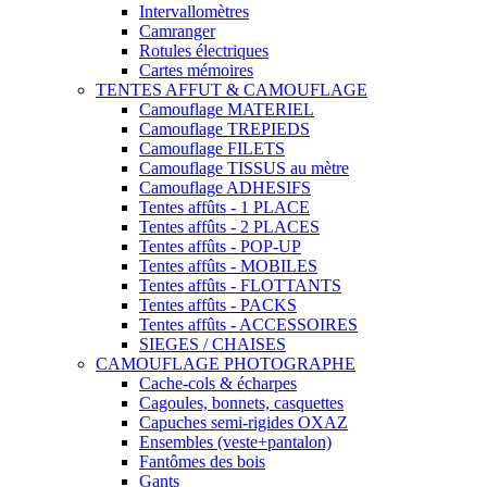
Intervallomètres
Camranger
Rotules électriques
Cartes mémoires
TENTES AFFUT & CAMOUFLAGE
Camouflage MATERIEL
Camouflage TREPIEDS
Camouflage FILETS
Camouflage TISSUS au mètre
Camouflage ADHESIFS
Tentes affûts - 1 PLACE
Tentes affûts - 2 PLACES
Tentes affûts - POP-UP
Tentes affûts - MOBILES
Tentes affûts - FLOTTANTS
Tentes affûts - PACKS
Tentes affûts - ACCESSOIRES
SIEGES / CHAISES
CAMOUFLAGE PHOTOGRAPHE
Cache-cols & écharpes
Cagoules, bonnets, casquettes
Capuches semi-rigides OXAZ
Ensembles (veste+pantalon)
Fantômes des bois
Gants