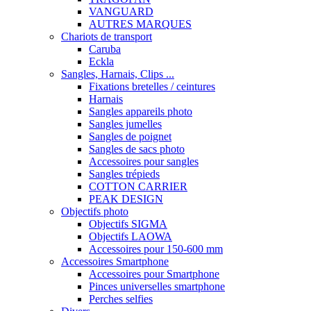
VANGUARD
AUTRES MARQUES
Chariots de transport
Caruba
Eckla
Sangles, Harnais, Clips ...
Fixations bretelles / ceintures
Harnais
Sangles appareils photo
Sangles jumelles
Sangles de poignet
Sangles de sacs photo
Accessoires pour sangles
Sangles trépieds
COTTON CARRIER
PEAK DESIGN
Objectifs photo
Objectifs SIGMA
Objectifs LAOWA
Accessoires pour 150-600 mm
Accessoires Smartphone
Accessoires pour Smartphone
Pinces universelles smartphone
Perches selfies