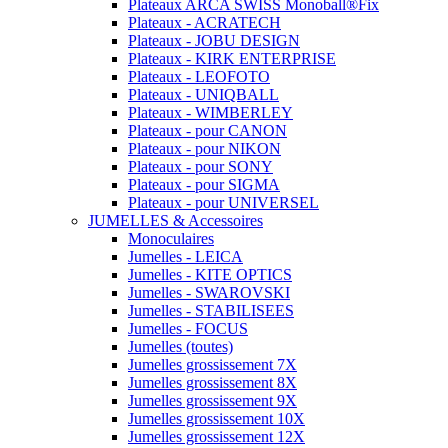
Plateaux ARCA SWISS Monoball®Fix
Plateaux - ACRATECH
Plateaux - JOBU DESIGN
Plateaux - KIRK ENTERPRISE
Plateaux - LEOFOTO
Plateaux - UNIQBALL
Plateaux - WIMBERLEY
Plateaux - pour CANON
Plateaux - pour NIKON
Plateaux - pour SONY
Plateaux - pour SIGMA
Plateaux - pour UNIVERSEL
JUMELLES & Accessoires
Monoculaires
Jumelles - LEICA
Jumelles - KITE OPTICS
Jumelles - SWAROVSKI
Jumelles - STABILISEES
Jumelles - FOCUS
Jumelles (toutes)
Jumelles grossissement 7X
Jumelles grossissement 8X
Jumelles grossissement 9X
Jumelles grossissement 10X
Jumelles grossissement 12X