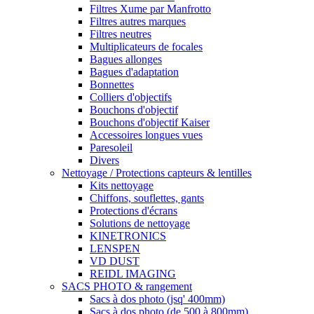
Filtres Xume par Manfrotto
Filtres autres marques
Filtres neutres
Multiplicateurs de focales
Bagues allonges
Bagues d'adaptation
Bonnettes
Colliers d'objectifs
Bouchons d'objectif
Bouchons d'objectif Kaiser
Accessoires longues vues
Paresoleil
Divers
Nettoyage / Protections capteurs & lentilles
Kits nettoyage
Chiffons, souflettes, gants
Protections d'écrans
Solutions de nettoyage
KINETRONICS
LENSPEN
VD DUST
REIDL IMAGING
SACS PHOTO & rangement
Sacs à dos photo (jsq' 400mm)
Sacs à dos photo (de 500 à 800mm)