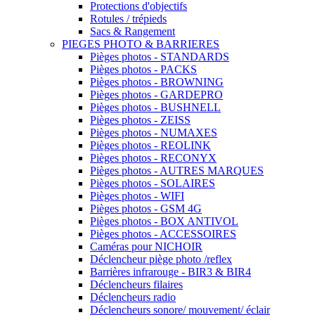
Protections d'objectifs
Rotules / trépieds
Sacs & Rangement
PIEGES PHOTO & BARRIERES
Pièges photos - STANDARDS
Pièges photos - PACKS
Pièges photos - BROWNING
Pièges photos - GARDEPRO
Pièges photos - BUSHNELL
Pièges photos - ZEISS
Pièges photos - NUMAXES
Pièges photos - REOLINK
Pièges photos - RECONYX
Pièges photos - AUTRES MARQUES
Pièges photos - SOLAIRES
Pièges photos - WIFI
Pièges photos - GSM 4G
Pièges photos - BOX ANTIVOL
Pièges photos - ACCESSOIRES
Caméras pour NICHOIR
Déclencheur piège photo /reflex
Barrières infrarouge - BIR3 & BIR4
Déclencheurs filaires
Déclencheurs radio
Déclencheurs sonore/ mouvement/ éclair