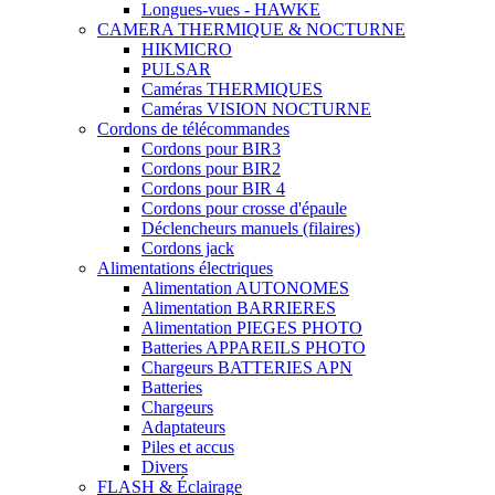
Longues-vues - HAWKE
CAMERA THERMIQUE & NOCTURNE
HIKMICRO
PULSAR
Caméras THERMIQUES
Caméras VISION NOCTURNE
Cordons de télécommandes
Cordons pour BIR3
Cordons pour BIR2
Cordons pour BIR 4
Cordons pour crosse d'épaule
Déclencheurs manuels (filaires)
Cordons jack
Alimentations électriques
Alimentation AUTONOMES
Alimentation BARRIERES
Alimentation PIEGES PHOTO
Batteries APPAREILS PHOTO
Chargeurs BATTERIES APN
Batteries
Chargeurs
Adaptateurs
Piles et accus
Divers
FLASH & Éclairage