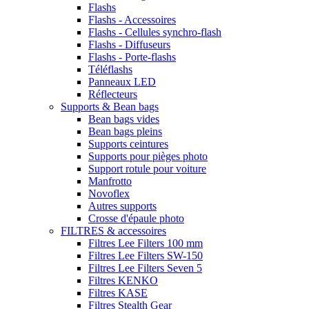
Flashs
Flashs - Accessoires
Flashs - Cellules synchro-flash
Flashs - Diffuseurs
Flashs - Porte-flashs
Téléflashs
Panneaux LED
Réflecteurs
Supports & Bean bags
Bean bags vides
Bean bags pleins
Supports ceintures
Supports pour pièges photo
Support rotule pour voiture
Manfrotto
Novoflex
Autres supports
Crosse d'épaule photo
FILTRES & accessoires
Filtres Lee Filters 100 mm
Filtres Lee Filters SW-150
Filtres Lee Filters Seven 5
Filtres KENKO
Filtres KASE
Filtres Stealth Gear