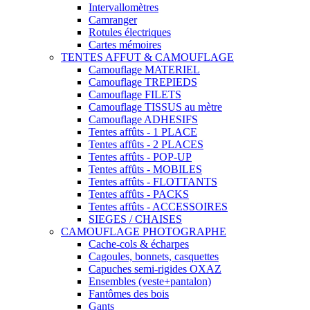
Intervallomètres
Camranger
Rotules électriques
Cartes mémoires
TENTES AFFUT & CAMOUFLAGE
Camouflage MATERIEL
Camouflage TREPIEDS
Camouflage FILETS
Camouflage TISSUS au mètre
Camouflage ADHESIFS
Tentes affûts - 1 PLACE
Tentes affûts - 2 PLACES
Tentes affûts - POP-UP
Tentes affûts - MOBILES
Tentes affûts - FLOTTANTS
Tentes affûts - PACKS
Tentes affûts - ACCESSOIRES
SIEGES / CHAISES
CAMOUFLAGE PHOTOGRAPHE
Cache-cols & écharpes
Cagoules, bonnets, casquettes
Capuches semi-rigides OXAZ
Ensembles (veste+pantalon)
Fantômes des bois
Gants