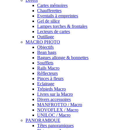
Divers
Cartes mémoires
Chaufferettes
Eventails à empreintes
Gel de silice
Lampes torches & frontales
Lecteurs de cartes
Outillage
MACRO PHOTO
Objectifs
Bean bags
Bagues allonge & bonnettes
Soufflets
Rails Macro
Réflecteurs
Pinces à fleurs
Eclairage
Trépieds Macro
Livres sur la Macro
Divers accessoires
MANFROTTO / Macro
NOVOFLEX / Macro
UNILOC / Macro
PANORAMIQUE
Têtes panoramiques