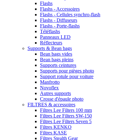
Flashs
Flashs - Accessoires
Flashs - Cellules synchro-flash
Flashs - Diffuseurs
Flashs - Porte-flashs
Téléflashs
Panneaux LED
Réflecteurs
Supports & Bean bags
Bean bags vides
Bean bags pleins
Supports ceintures
Supports pour pièges photo
Support rotule pour voiture
Manfrotto
Novoflex
Autres supports
Crosse d'épaule photo
FILTRES & accessoires
Filtres Lee Filters 100 mm
Filtres Lee Filters SW-150
Filtres Lee Filters Seven 5
Filtres KENKO
Filtres KASE
Filtres Stealth Gear