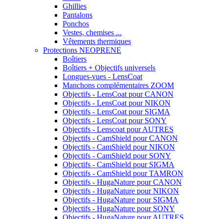
Ghillies
Pantalons
Ponchos
Vestes, chemises ...
Vêtements thermiques
Protections NEOPRENE
Boîtiers
Boîtiers + Objectifs universels
Longues-vues - LensCoat
Manchons complémentaires ZOOM
Objectifs - LensCoat pour CANON
Objectifs - LensCoat pour NIKON
Objectifs - LensCoat pour SIGMA
Objectifs - LensCoat pour SONY
Objectifs - Lenscoat pour AUTRES
Objectifs - CamShield pour CANON
Objectifs - CamShield pour NIKON
Objectifs - CamShield pour SONY
Objectifs - CamShield pour SIGMA
Objectifs - CamShield pour TAMRON
Objectifs - HugaNature pour CANON
Objectifs - HugaNature pour NIKON
Objectifs - HugaNature pour SIGMA
Objectifs - HugaNature pour SONY
Objectifs - HugaNature pour AUTRES