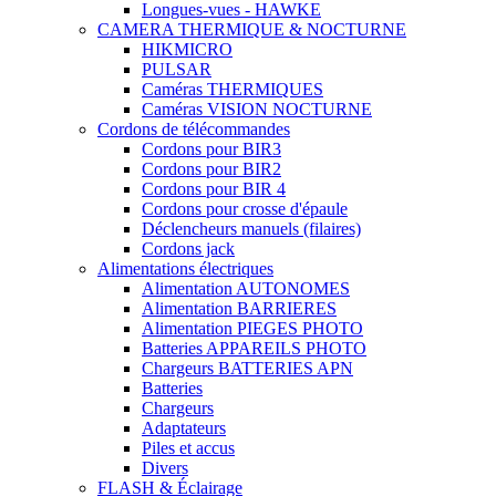
Longues-vues - HAWKE
CAMERA THERMIQUE & NOCTURNE
HIKMICRO
PULSAR
Caméras THERMIQUES
Caméras VISION NOCTURNE
Cordons de télécommandes
Cordons pour BIR3
Cordons pour BIR2
Cordons pour BIR 4
Cordons pour crosse d'épaule
Déclencheurs manuels (filaires)
Cordons jack
Alimentations électriques
Alimentation AUTONOMES
Alimentation BARRIERES
Alimentation PIEGES PHOTO
Batteries APPAREILS PHOTO
Chargeurs BATTERIES APN
Batteries
Chargeurs
Adaptateurs
Piles et accus
Divers
FLASH & Éclairage