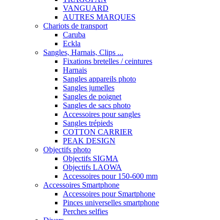
VANGUARD
AUTRES MARQUES
Chariots de transport
Caruba
Eckla
Sangles, Harnais, Clips ...
Fixations bretelles / ceintures
Harnais
Sangles appareils photo
Sangles jumelles
Sangles de poignet
Sangles de sacs photo
Accessoires pour sangles
Sangles trépieds
COTTON CARRIER
PEAK DESIGN
Objectifs photo
Objectifs SIGMA
Objectifs LAOWA
Accessoires pour 150-600 mm
Accessoires Smartphone
Accessoires pour Smartphone
Pinces universelles smartphone
Perches selfies