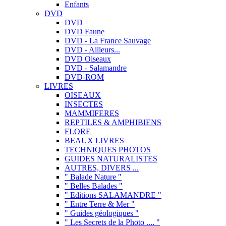
Enfants
DVD
DVD
DVD Faune
DVD - La France Sauvage
DVD - Ailleurs...
DVD Oiseaux
DVD - Salamandre
DVD-ROM
LIVRES
OISEAUX
INSECTES
MAMMIFERES
REPTILES & AMPHIBIENS
FLORE
BEAUX LIVRES
TECHNIQUES PHOTOS
GUIDES NATURALISTES
AUTRES, DIVERS ...
" Balade Nature "
" Belles Balades "
" Editions SALAMANDRE "
" Entre Terre & Mer "
" Guides géologiques "
" Les Secrets de la Photo .... "