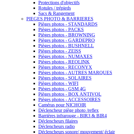
Protections d'objectifs
Rotules / trépieds
Sacs & Rangement
PIEGES PHOTO & BARRIERES
Pièges photos - STANDARDS
Pièges photos - PACKS
Pièges photos - BROWNING
Pièges photos - GARDEPRO
Pièges photos - BUSHNELL
Pièges photos - ZEISS
Pièges photos - NUMAXES
Pièges photos - REOLINK
Pièges photos - RECONYX
Pièges photos - AUTRES MARQUES
Pièges photos - SOLAIRES
Pièges photos - WIFI
Pièges photos - GSM 4G
Pièges photos - BOX ANTIVOL
Pièges photos - ACCESSOIRES
Caméras pour NICHOIR
Déclencheur piège photo /reflex
Barrières infrarouge - BIR3 & BIR4
Déclencheurs filaires
Déclencheurs radio
Déclencheurs sonore/ mouvement/ éclair