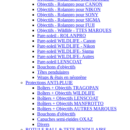
Objectifs - Rolanpro pour CANON
Objectifs - Rolanpro pour NIKON
Objectifs - Rolanpro pour SONY
Objectifs - Rolanpro pour SIGMA
Objectifs - Rolanpro pour FUJI
Objectifs - Wildlife - TTES MARQUES
Pare-soleil - ROLANPRO
Pare-soleil WILDLIFE - Canon
Pare-soleil WILDLIFE - Nikon
Pare-soleil WILDLIFE- Sigma
Pare-soleil WILDLIFE- Autres
Pare-soleil LENSCOAT
Bouchons d'objectifs
Têtes pendulaires
Wraps & étuis en néoprène
Protections ANTI-PLUIE
Boîters + Objectifs TRAGOPAN
Boîters + Objectifs WILDLIFE
Boîtiers + Objectifs LENSCOAT
Boîtiers + Objectifs MANFROTTO
Boîtiers + Objectifs AUTRES MARQUES
Bouchons d'objectifs
Capuches semi-rigides OXAZ
Divers
ROTULE BALL & TETE PENDULAIRE