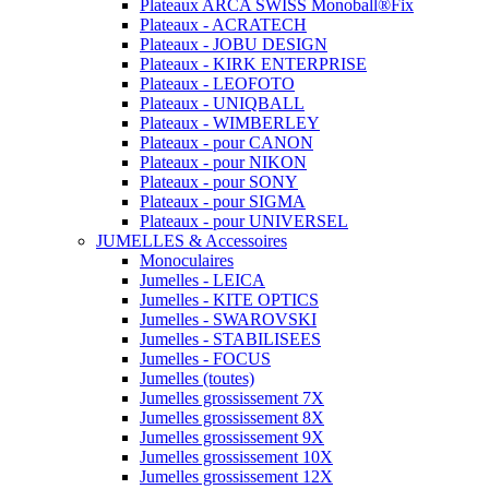
Plateaux ARCA SWISS Monoball®Fix
Plateaux - ACRATECH
Plateaux - JOBU DESIGN
Plateaux - KIRK ENTERPRISE
Plateaux - LEOFOTO
Plateaux - UNIQBALL
Plateaux - WIMBERLEY
Plateaux - pour CANON
Plateaux - pour NIKON
Plateaux - pour SONY
Plateaux - pour SIGMA
Plateaux - pour UNIVERSEL
JUMELLES & Accessoires
Monoculaires
Jumelles - LEICA
Jumelles - KITE OPTICS
Jumelles - SWAROVSKI
Jumelles - STABILISEES
Jumelles - FOCUS
Jumelles (toutes)
Jumelles grossissement 7X
Jumelles grossissement 8X
Jumelles grossissement 9X
Jumelles grossissement 10X
Jumelles grossissement 12X