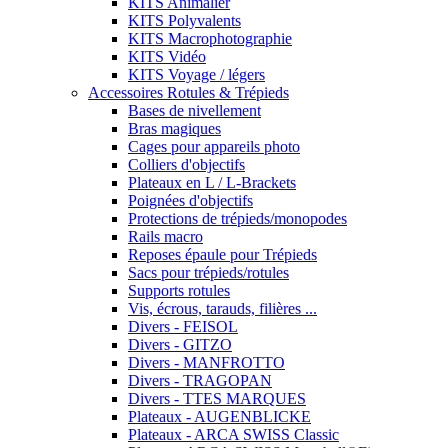
KITS Animalier
KITS Polyvalents
KITS Macrophotographie
KITS Vidéo
KITS Voyage / légers
Accessoires Rotules & Trépieds
Bases de nivellement
Bras magiques
Cages pour appareils photo
Colliers d'objectifs
Plateaux en L / L-Brackets
Poignées d'objectifs
Protections de trépieds/monopodes
Rails macro
Reposes épaule pour Trépieds
Sacs pour trépieds/rotules
Supports rotules
Vis, écrous, tarauds, filières ...
Divers - FEISOL
Divers - GITZO
Divers - MANFROTTO
Divers - TRAGOPAN
Divers - TTES MARQUES
Plateaux - AUGENBLICKE
Plateaux - ARCA SWISS Classic