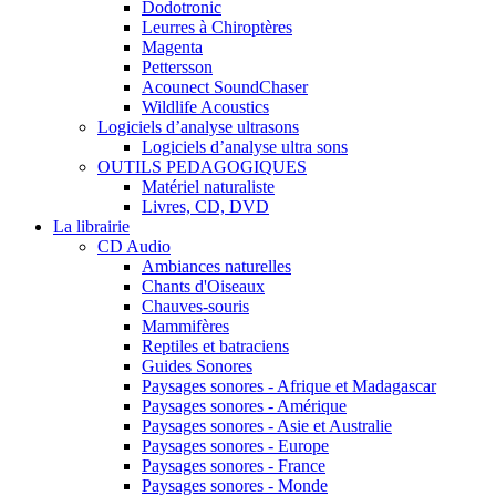
Dodotronic
Leurres à Chiroptères
Magenta
Pettersson
Acounect SoundChaser
Wildlife Acoustics
Logiciels d’analyse ultrasons
Logiciels d’analyse ultra sons
OUTILS PEDAGOGIQUES
Matériel naturaliste
Livres, CD, DVD
La librairie
CD Audio
Ambiances naturelles
Chants d'Oiseaux
Chauves-souris
Mammifères
Reptiles et batraciens
Guides Sonores
Paysages sonores - Afrique et Madagascar
Paysages sonores - Amérique
Paysages sonores - Asie et Australie
Paysages sonores - Europe
Paysages sonores - France
Paysages sonores - Monde