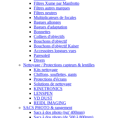
Filtres Xume par Manfrotto
Filtres autres marques
Filtres neutres
Multiplicateurs de focales
Bagues allonges
Bagues d'adaptation
Bonnettes
Colliers d'objectifs
Bouchons d'objectif
Bouchons d'objectif Kaiser
Accessoires longues vues
Paresoleil
Divers
Nettoyage / Protections capteurs & lentilles
Kits nettoyage
Chiffons, souflettes, gants
Protections d'écrans
Solutions de nettoyage
KINETRONICS
LENSPEN
VD DUST
REIDL IMAGING
SACS PHOTO & rangement
Sacs à dos photo (jsq' 400mm)
Sacs à dos photo (de 500 à 800mm)