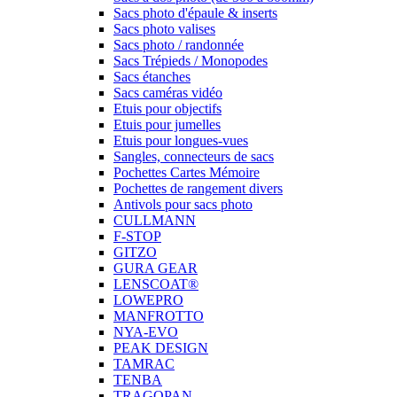
Sacs photo d'épaule & inserts
Sacs photo valises
Sacs photo / randonnée
Sacs Trépieds / Monopodes
Sacs étanches
Sacs caméras vidéo
Etuis pour objectifs
Etuis pour jumelles
Etuis pour longues-vues
Sangles, connecteurs de sacs
Pochettes Cartes Mémoire
Pochettes de rangement divers
Antivols pour sacs photo
CULLMANN
F-STOP
GITZO
GURA GEAR
LENSCOAT®
LOWEPRO
MANFROTTO
NYA-EVO
PEAK DESIGN
TAMRAC
TENBA
TRAGOPAN