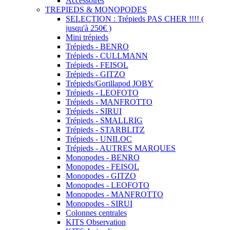
Accessoires
TREPIEDS & MONOPODES
SELECTION : Trépieds PAS CHER !!!! (
jusqu'à 250€ )
Mini trépieds
Trépieds - BENRO
Trépieds - CULLMANN
Trépieds - FEISOL
Trépieds - GITZO
Trépieds/Gorillapod JOBY
Trépieds - LEOFOTO
Trépieds - MANFROTTO
Trépieds - SIRUI
Trépieds - SMALLRIG
Trépieds - STARBLITZ
Trépieds - UNILOC
Trépieds - AUTRES MARQUES
Monopodes - BENRO
Monopodes - FEISOL
Monopodes - GITZO
Monopodes - LEOFOTO
Monopodes - MANFROTTO
Monopodes - SIRUI
Colonnes centrales
KITS Observation