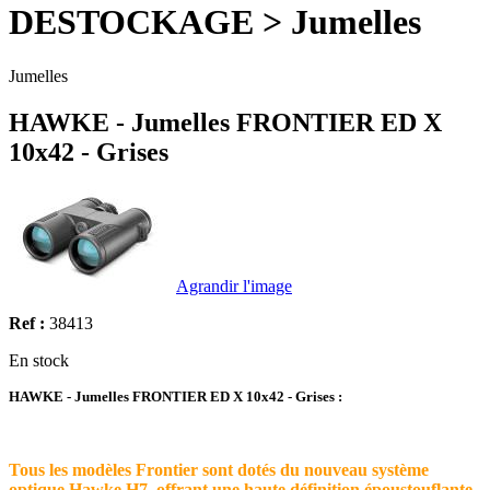
DESTOCKAGE > Jumelles
Jumelles
HAWKE - Jumelles FRONTIER ED X
10x42 - Grises
Agrandir l'image
Ref :
38413
En stock
HAWKE - Jumelles FRONTIER ED X 10x42 - Grises :
Tous les modèles Frontier sont dotés du nouveau système
optique Hawke H7, offrant une haute définition époustouflante