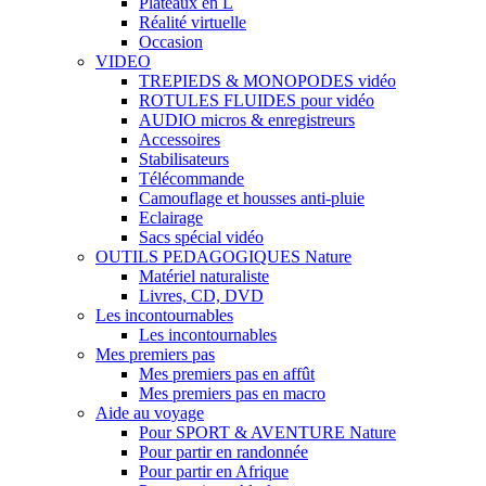
Plateaux en L
Réalité virtuelle
Occasion
VIDEO
TREPIEDS & MONOPODES vidéo
ROTULES FLUIDES pour vidéo
AUDIO micros & enregistreurs
Accessoires
Stabilisateurs
Télécommande
Camouflage et housses anti-pluie
Eclairage
Sacs spécial vidéo
OUTILS PEDAGOGIQUES Nature
Matériel naturaliste
Livres, CD, DVD
Les incontournables
Les incontournables
Mes premiers pas
Mes premiers pas en affût
Mes premiers pas en macro
Aide au voyage
Pour SPORT & AVENTURE Nature
Pour partir en randonnée
Pour partir en Afrique