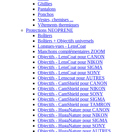
Ghillies
Pantalons
Ponchos
Vestes, chemises ...
Vêtements thermiques
Protections NEOPRENE
Boîtiers
Boîtiers + Objectifs universels
Longues-vues - LensCoat
Manchons complémentaires ZOOM
Objectifs - LensCoat pour CANON
Objectifs - LensCoat pour NIKON
Objectifs - LensCoat pour SIGMA
Objectifs - LensCoat pour SONY
Objectifs - Lenscoat pour AUTRES
Objectifs - CamShield pour CANON
Objectifs - CamShield pour NIKON
Objectifs - CamShield pour SONY
Objectifs - CamShield pour SIGMA
Objectifs - CamShield pour TAMRON
Objectifs - HugaNature pour CANON
Objectifs - HugaNature pour NIKON
Objectifs - HugaNature pour SIGMA
Objectifs - HugaNature pour SONY
Objectifs - HugaNature pour AUTRES