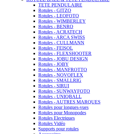
TETE PENDULAIRE
Rotules - GITZO
Rotules - LEOFOTO
Rotules - WIMBERLEY
Rotules - BENRO
Rotules - ACRATECH
Rotules - ARCA SWISS
Rotules - CULLMANN
Rotules - FEISOL
Rotules - FLEXSHOOTER
Rotules - JOBU DESIGN
Rotules - JOBY
Rotules - MANFROTTO
Rotules - NOVOFLEX
Rotules - SMALLRIG
Rotules - SIRUI
Rotules - SUNWAYFOTO
Rotules - UNIQBALL
Rotules - AUTRES MARQUES
Rotules pour longues-vues
Rotules pour Monopodes
Rotules Electriques
Rotules Vidéo
Supports pour rotules