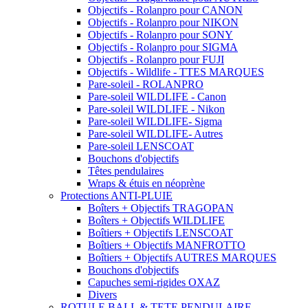
Objectifs - Rolanpro pour CANON
Objectifs - Rolanpro pour NIKON
Objectifs - Rolanpro pour SONY
Objectifs - Rolanpro pour SIGMA
Objectifs - Rolanpro pour FUJI
Objectifs - Wildlife - TTES MARQUES
Pare-soleil - ROLANPRO
Pare-soleil WILDLIFE - Canon
Pare-soleil WILDLIFE - Nikon
Pare-soleil WILDLIFE- Sigma
Pare-soleil WILDLIFE- Autres
Pare-soleil LENSCOAT
Bouchons d'objectifs
Têtes pendulaires
Wraps & étuis en néoprène
Protections ANTI-PLUIE
Boîters + Objectifs TRAGOPAN
Boîters + Objectifs WILDLIFE
Boîtiers + Objectifs LENSCOAT
Boîtiers + Objectifs MANFROTTO
Boîtiers + Objectifs AUTRES MARQUES
Bouchons d'objectifs
Capuches semi-rigides OXAZ
Divers
ROTULE BALL & TETE PENDULAIRE