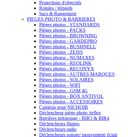
Protections d'objectifs
Rotules / trépieds
Sacs & Rangement
PIEGES PHOTO & BARRIERES
Pièges photos - STANDARDS
Pièges photos - PACKS
Pièges photos - BROWNING
Pièges photos - GARDEPRO
Pièges photos - BUSHNELL
Pièges photos - ZEISS
Pièges photos - NUMAXES
Pièges photos - REOLINK
Pièges photos - RECONYX
Pièges photos - AUTRES MARQUES
Pièges photos - SOLAIRES
Pièges photos - WIFI
Pièges photos - GSM 4G
Pièges photos - BOX ANTIVOL
Pièges photos - ACCESSOIRES
Caméras pour NICHOIR
Déclencheur piège photo /reflex
Barrières infrarouge - BIR3 & BIR4
Déclencheurs filaires
Déclencheurs radio
Déclencheurs sonore/ mouvement/ éclair