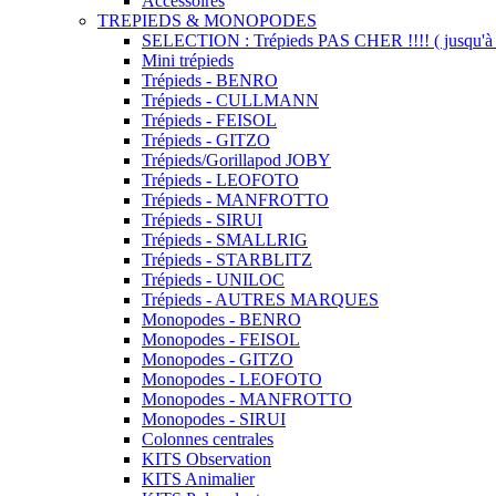
Accessoires
TREPIEDS & MONOPODES
SELECTION : Trépieds PAS CHER !!!! ( jusqu'à 
Mini trépieds
Trépieds - BENRO
Trépieds - CULLMANN
Trépieds - FEISOL
Trépieds - GITZO
Trépieds/Gorillapod JOBY
Trépieds - LEOFOTO
Trépieds - MANFROTTO
Trépieds - SIRUI
Trépieds - SMALLRIG
Trépieds - STARBLITZ
Trépieds - UNILOC
Trépieds - AUTRES MARQUES
Monopodes - BENRO
Monopodes - FEISOL
Monopodes - GITZO
Monopodes - LEOFOTO
Monopodes - MANFROTTO
Monopodes - SIRUI
Colonnes centrales
KITS Observation
KITS Animalier