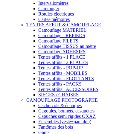
Intervallomètres
Camranger
Rotules électriques
Cartes mémoires
TENTES AFFUT & CAMOUFLAGE
Camouflage MATERIEL
Camouflage TREPIEDS
Camouflage FILETS
Camouflage TISSUS au mètre
Camouflage ADHESIFS
Tentes affûts - 1 PLACE
Tentes affûts - 2 PLACES
Tentes affûts - POP-UP
Tentes affûts - MOBILES
Tentes affûts - FLOTTANTS
Tentes affûts - PACKS
Tentes affûts - ACCESSOIRES
SIEGES / CHAISES
CAMOUFLAGE PHOTOGRAPHE
Cache-cols & écharpes
Cagoules, bonnets, casquettes
Capuches semi-rigides OXAZ
Ensembles (veste+pantalon)
Fantômes des bois
Gants