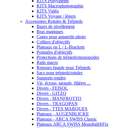
KITS Polyvalents
KITS Macrophotographie
KITS Vidéo
KITS Voyage / légers
Accessoires Rotules & Trépieds
Bases de nivellement
Bras magiques
Cages pour appareils photo
Colliers d'objectifs
Plateaux en L / L-Brackets
Poignées d'objectifs
Protections de trépieds/monopodes
Rails macro
Reposes épaule pour Trépieds
Sacs pour trépieds/rotules
Supports rotules
Vis, écrous, tarauds, filières ...
Divers - FEISOL
Divers - GITZO
Divers - MANFROTTO
Divers - TRAGOPAN
Divers - TTES MARQUES
Plateaux - AUGENBLICKE
Plateaux - ARCA SWISS Classic
Plateaux ARCA SWISS Monoball®Fix