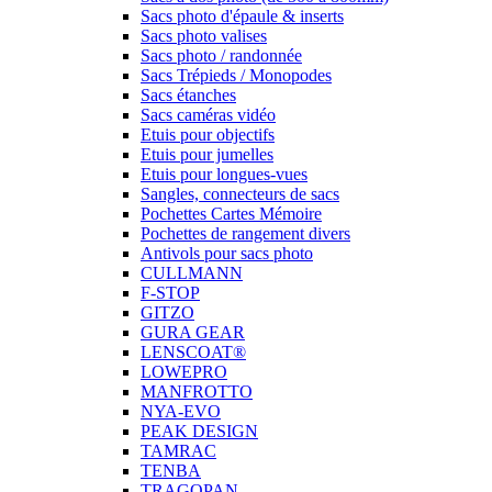
Sacs photo d'épaule & inserts
Sacs photo valises
Sacs photo / randonnée
Sacs Trépieds / Monopodes
Sacs étanches
Sacs caméras vidéo
Etuis pour objectifs
Etuis pour jumelles
Etuis pour longues-vues
Sangles, connecteurs de sacs
Pochettes Cartes Mémoire
Pochettes de rangement divers
Antivols pour sacs photo
CULLMANN
F-STOP
GITZO
GURA GEAR
LENSCOAT®
LOWEPRO
MANFROTTO
NYA-EVO
PEAK DESIGN
TAMRAC
TENBA
TRAGOPAN