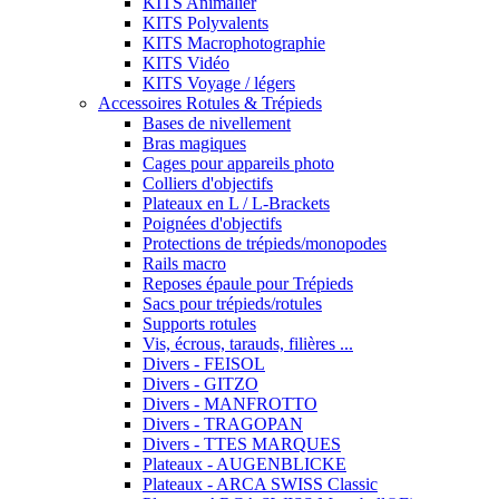
KITS Animalier
KITS Polyvalents
KITS Macrophotographie
KITS Vidéo
KITS Voyage / légers
Accessoires Rotules & Trépieds
Bases de nivellement
Bras magiques
Cages pour appareils photo
Colliers d'objectifs
Plateaux en L / L-Brackets
Poignées d'objectifs
Protections de trépieds/monopodes
Rails macro
Reposes épaule pour Trépieds
Sacs pour trépieds/rotules
Supports rotules
Vis, écrous, tarauds, filières ...
Divers - FEISOL
Divers - GITZO
Divers - MANFROTTO
Divers - TRAGOPAN
Divers - TTES MARQUES
Plateaux - AUGENBLICKE
Plateaux - ARCA SWISS Classic