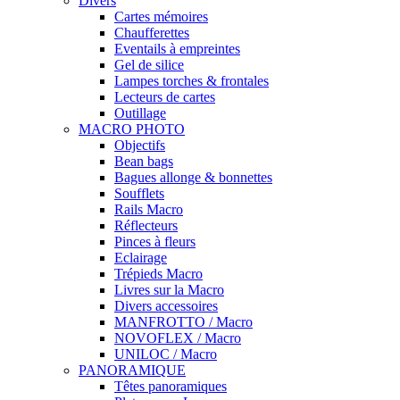
Divers
Cartes mémoires
Chaufferettes
Eventails à empreintes
Gel de silice
Lampes torches & frontales
Lecteurs de cartes
Outillage
MACRO PHOTO
Objectifs
Bean bags
Bagues allonge & bonnettes
Soufflets
Rails Macro
Réflecteurs
Pinces à fleurs
Eclairage
Trépieds Macro
Livres sur la Macro
Divers accessoires
MANFROTTO / Macro
NOVOFLEX / Macro
UNILOC / Macro
PANORAMIQUE
Têtes panoramiques