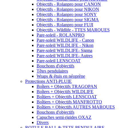
Objectifs - Rolanpro pour CANON
Objectifs - Rolanpro pour NIKON
Objectifs - Rolanpro pour SONY
Objectifs - Rolanpro pour SIGMA
Objectifs - Rolanpro pour FUJI
Objectifs - Wildlife - TTES MARQUES
Pare-soleil - ROLANPRO
Pare-soleil WILDLIFE - Canon
Pare-soleil WILDLIFE - Nikon
Pare-soleil WILDLIFE- Sigma
Pare-soleil WILDLIFE- Autres
Pare-soleil LENSCOAT
Bouchons d'objectifs
Têtes pendulaires
Wraps & étuis en néoprène
Protections ANTI-PLUIE
Boîters + Objectifs TRAGOPAN
Boîters + Objectifs WILDLIFE
Boîtiers + Objectifs LENSCOAT
Boîtiers + Objectifs MANFROTTO
Boîtiers + Objectifs AUTRES MARQUES
Bouchons d'objectifs
Capuches semi-rigides OXAZ
Divers
ROTULE BALL & TETE PENDULAIRE