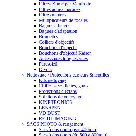
Filtres Xume par Manfrotto
Filtres autres marques
Filtres neutres
Multiplicateurs de focales
Bagues allonges
Bagues d'adaptation
Bonnettes
Colliers d'objectifs
Bouchons d'objectif
Bouchons d'objectif Kaiser
Accessoires longues vues
Paresoleil
Divers
Nettoyage / Protections capteurs & lentilles
Kits nettoyage
Chiffons, souflettes, gants
Protections d'écrans
Solutions de nettoyage
KINETRONICS
LENSPEN
VD DUST
REIDL IMAGING
SACS PHOTO & rangement
Sacs à dos photo (jsq' 400mm)
Sacs à dos photo (de 500 à 800mm)