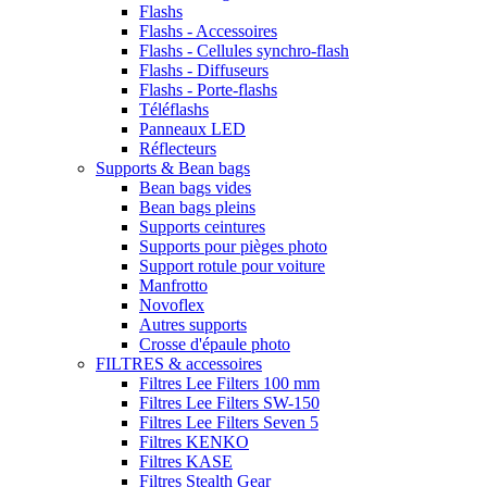
Flashs
Flashs - Accessoires
Flashs - Cellules synchro-flash
Flashs - Diffuseurs
Flashs - Porte-flashs
Téléflashs
Panneaux LED
Réflecteurs
Supports & Bean bags
Bean bags vides
Bean bags pleins
Supports ceintures
Supports pour pièges photo
Support rotule pour voiture
Manfrotto
Novoflex
Autres supports
Crosse d'épaule photo
FILTRES & accessoires
Filtres Lee Filters 100 mm
Filtres Lee Filters SW-150
Filtres Lee Filters Seven 5
Filtres KENKO
Filtres KASE
Filtres Stealth Gear