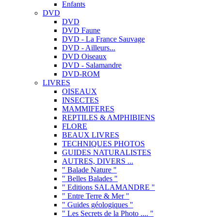
Enfants
DVD
DVD
DVD Faune
DVD - La France Sauvage
DVD - Ailleurs...
DVD Oiseaux
DVD - Salamandre
DVD-ROM
LIVRES
OISEAUX
INSECTES
MAMMIFERES
REPTILES & AMPHIBIENS
FLORE
BEAUX LIVRES
TECHNIQUES PHOTOS
GUIDES NATURALISTES
AUTRES, DIVERS ...
" Balade Nature "
" Belles Balades "
" Editions SALAMANDRE "
" Entre Terre & Mer "
" Guides géologiques "
" Les Secrets de la Photo .... "