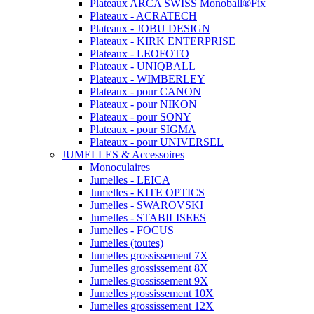
Plateaux ARCA SWISS Monoball®Fix
Plateaux - ACRATECH
Plateaux - JOBU DESIGN
Plateaux - KIRK ENTERPRISE
Plateaux - LEOFOTO
Plateaux - UNIQBALL
Plateaux - WIMBERLEY
Plateaux - pour CANON
Plateaux - pour NIKON
Plateaux - pour SONY
Plateaux - pour SIGMA
Plateaux - pour UNIVERSEL
JUMELLES & Accessoires
Monoculaires
Jumelles - LEICA
Jumelles - KITE OPTICS
Jumelles - SWAROVSKI
Jumelles - STABILISEES
Jumelles - FOCUS
Jumelles (toutes)
Jumelles grossissement 7X
Jumelles grossissement 8X
Jumelles grossissement 9X
Jumelles grossissement 10X
Jumelles grossissement 12X