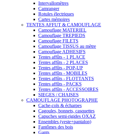
Intervallomètres
Camranger
Rotules électriques
Cartes mémoires
TENTES AFFUT & CAMOUFLAGE
Camouflage MATERIEL
Camouflage TREPIEDS
Camouflage FILETS
Camouflage TISSUS au mètre
Camouflage ADHESIFS
Tentes affûts - 1 PLACE
Tentes affûts - 2 PLACES
Tentes affûts - POP-UP
Tentes affûts - MOBILES
Tentes affûts - FLOTTANTS
Tentes affûts - PACKS
Tentes affûts - ACCESSOIRES
SIEGES / CHAISES
CAMOUFLAGE PHOTOGRAPHE
Cache-cols & écharpes
Cagoules, bonnets, casquettes
Capuches semi-rigides OXAZ
Ensembles (veste+pantalon)
Fantômes des bois
Gants