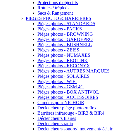
Protections d'objectifs
Rotules / trépieds
Sacs & Rangement
PIEGES PHOTO & BARRIERES
Pièges photos - STANDARDS
Pièges photos - PACKS
Pièges photos - BROWNING
Pièges photos - GARDEPRO
Pièges photos - BUSHNELL
Pièges photos - ZEISS
Pièges photos - NUMAXES
Pièges photos - REOLINK
Pièges photos - RECONYX
Pièges photos - AUTRES MARQUES
Pièges photos - SOLAIRES
Pièges photos - WIFI
Pièges photos - GSM 4G
Pièges photos - BOX ANTIVOL
Pièges photos - ACCESSOIRES
Caméras pour NICHOIR
Déclencheur piège photo /reflex
Barrières infrarouge - BIR3 & BIR4
Déclencheurs filaires
Déclencheurs radio
Déclencheurs sonore/ mouvement/ éclair