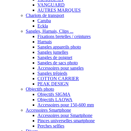
VANGUARD
AUTRES MARQUES
Chariots de transport
Caruba
Eckla
Sangles, Harnais, Clips ...
Fixations bretelles / ceintures
Harnais
Sangles appareils photo
Sangles jumelles
Sangles de poignet
Sangles de sacs photo
Accessoires pour sangles
Sangles trépieds
COTTON CARRIER
PEAK DESIGN
Objectifs photo
Objectifs SIGMA
Objectifs LAOWA
Accessoires pour 150-600 mm
Accessoires Smartphone
Accessoires pour Smartphone
Pinces universelles smartphone
Perches selfies