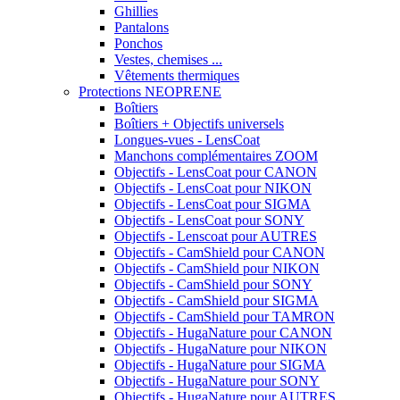
Ghillies
Pantalons
Ponchos
Vestes, chemises ...
Vêtements thermiques
Protections NEOPRENE
Boîtiers
Boîtiers + Objectifs universels
Longues-vues - LensCoat
Manchons complémentaires ZOOM
Objectifs - LensCoat pour CANON
Objectifs - LensCoat pour NIKON
Objectifs - LensCoat pour SIGMA
Objectifs - LensCoat pour SONY
Objectifs - Lenscoat pour AUTRES
Objectifs - CamShield pour CANON
Objectifs - CamShield pour NIKON
Objectifs - CamShield pour SONY
Objectifs - CamShield pour SIGMA
Objectifs - CamShield pour TAMRON
Objectifs - HugaNature pour CANON
Objectifs - HugaNature pour NIKON
Objectifs - HugaNature pour SIGMA
Objectifs - HugaNature pour SONY
Objectifs - HugaNature pour AUTRES