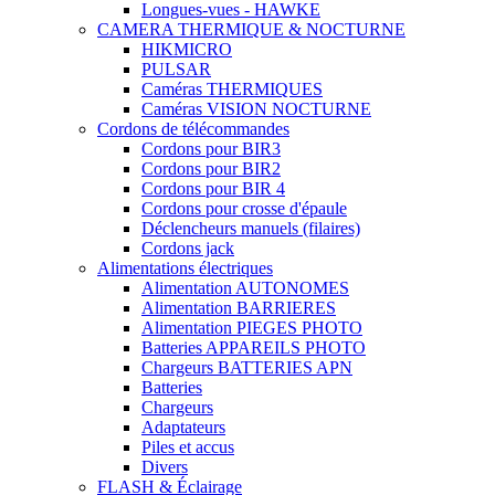
Longues-vues - HAWKE
CAMERA THERMIQUE & NOCTURNE
HIKMICRO
PULSAR
Caméras THERMIQUES
Caméras VISION NOCTURNE
Cordons de télécommandes
Cordons pour BIR3
Cordons pour BIR2
Cordons pour BIR 4
Cordons pour crosse d'épaule
Déclencheurs manuels (filaires)
Cordons jack
Alimentations électriques
Alimentation AUTONOMES
Alimentation BARRIERES
Alimentation PIEGES PHOTO
Batteries APPAREILS PHOTO
Chargeurs BATTERIES APN
Batteries
Chargeurs
Adaptateurs
Piles et accus
Divers
FLASH & Éclairage