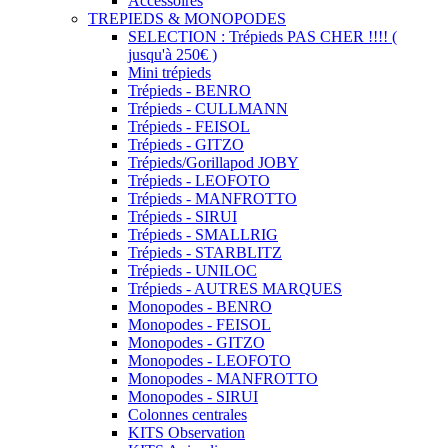
Accessoires
TREPIEDS & MONOPODES
SELECTION : Trépieds PAS CHER !!!! (
jusqu'à 250€ )
Mini trépieds
Trépieds - BENRO
Trépieds - CULLMANN
Trépieds - FEISOL
Trépieds - GITZO
Trépieds/Gorillapod JOBY
Trépieds - LEOFOTO
Trépieds - MANFROTTO
Trépieds - SIRUI
Trépieds - SMALLRIG
Trépieds - STARBLITZ
Trépieds - UNILOC
Trépieds - AUTRES MARQUES
Monopodes - BENRO
Monopodes - FEISOL
Monopodes - GITZO
Monopodes - LEOFOTO
Monopodes - MANFROTTO
Monopodes - SIRUI
Colonnes centrales
KITS Observation