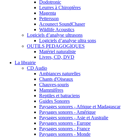
Dodotronic
Leurres à Chiroptères
Magenta
Pettersson
Acounect SoundChaser
Wildlife Acoustics
Logiciels d’analyse ultrasons
Logiciels d’analyse ultra sons
OUTILS PEDAGOGIQUES
Matériel naturaliste
Livres, CD, DVD
La librairie
CD Audio
Ambiances naturelles
Chants d'Oiseaux
Chauves-souris
Mammifères
Reptiles et batraciens
Guides Sonores
Paysages sonores - Afrique et Madagascar
Paysages sonores - Amérique
Paysages sonores - Asie et Australie
Paysages sonores - Europe
Paysages sonores - France
Paysages sonores - Monde