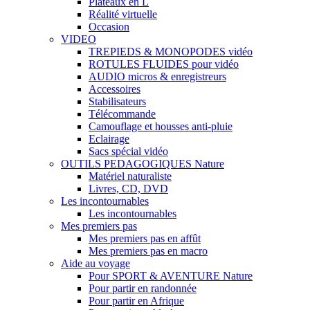
Plateaux en L
Réalité virtuelle
Occasion
VIDEO
TREPIEDS & MONOPODES vidéo
ROTULES FLUIDES pour vidéo
AUDIO micros & enregistreurs
Accessoires
Stabilisateurs
Télécommande
Camouflage et housses anti-pluie
Eclairage
Sacs spécial vidéo
OUTILS PEDAGOGIQUES Nature
Matériel naturaliste
Livres, CD, DVD
Les incontournables
Les incontournables
Mes premiers pas
Mes premiers pas en affût
Mes premiers pas en macro
Aide au voyage
Pour SPORT & AVENTURE Nature
Pour partir en randonnée
Pour partir en Afrique