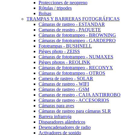
Protecciones de neopreno
Rótulas / tripodes
Bolsas
TRAMPAS Y BARRERAS FOTOGRÁFICAS
Cámaras de rastreo - ESTANDAR
Camaras de reastro - PAQUETE
Cámaras de fototrampeo - BROWNING
Cámaras de fototrampeo - GARDEPRO
Fototrampas - BUSHNELL
Pièges photo - ZEISS
Cámaras de fototrampeo - NUMAXES
Pièges photos - REOLINK
Cámaras de fototrampeo - RECONYX
Cámaras de fototrampeo - OTROS
Camera de rastreo - SOLAR
Cámaras de rastreo - WIFI
Cámaras de rastreo - GSM
Camaras de reastro - CAJA ANTIRROBO
Cámaras de rastreo - ACCESORIOS
Cámaras para aves
Cámaras de rastreo para cámaras SLR
Barrera infrarroja
Disparadores alámbricos
Desencadenadores de radio
Activadores de sonido