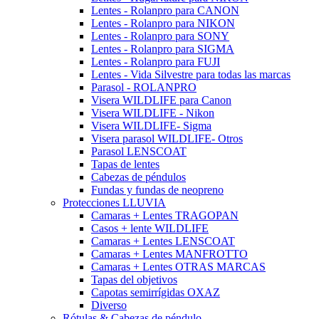
Lentes - Rolanpro para CANON
Lentes - Rolanpro para NIKON
Lentes - Rolanpro para SONY
Lentes - Rolanpro para SIGMA
Lentes - Rolanpro para FUJI
Lentes - Vida Silvestre para todas las marcas
Parasol - ROLANPRO
Visera WILDLIFE para Canon
Visera WILDLIFE - Nikon
Visera WILDLIFE- Sigma
Visera parasol WILDLIFE- Otros
Parasol LENSCOAT
Tapas de lentes
Cabezas de péndulos
Fundas y fundas de neopreno
Protecciones LLUVIA
Camaras + Lentes TRAGOPAN
Casos + lente WILDLIFE
Camaras + Lentes LENSCOAT
Camaras + Lentes MANFROTTO
Camaras + Lentes OTRAS MARCAS
Tapas del objetivos
Capotas semirrígidas OXAZ
Diverso
Rótulas & Cabezas de péndulo