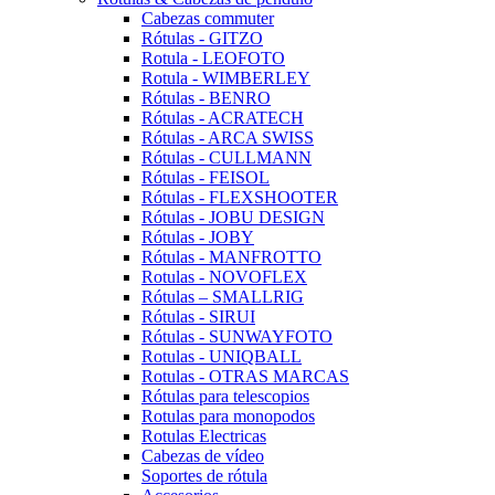
Cabezas commuter
Rótulas - GITZO
Rotula - LEOFOTO
Rotula - WIMBERLEY
Rótulas - BENRO
Rótulas - ACRATECH
Rótulas - ARCA SWISS
Rótulas - CULLMANN
Rótulas - FEISOL
Rótulas - FLEXSHOOTER
Rótulas - JOBU DESIGN
Rótulas - JOBY
Rótulas - MANFROTTO
Rotulas - NOVOFLEX
Rótulas – SMALLRIG
Rótulas - SIRUI
Rótulas - SUNWAYFOTO
Rotulas - UNIQBALL
Rotulas - OTRAS MARCAS
Rótulas para telescopios
Rotulas para monopodos
Rotulas Electricas
Cabezas de vídeo
Soportes de rótula