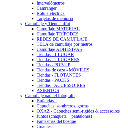
Intervalómetros
Camranger
Rotula electrica
Tarjetas de memoria
Camuflaje y Tienda affut
Camuflaje MATERIAL
Camuflaje TRÍPODES
REDES DE CAMUFLAJE
TELA de camuflaje por metros
Camuflaje ADHESIVAS
Tiendas - 1 LUGAR
Tiendas - 2 LUGARES
Tiendas - POP-UP
Tiendas de caza - MÓVILES
Tiendas - FLOTANTES
Tiendas - PACKS
Tiendas - ACCESSOIRES
ASIENTOS
Camuflaje para el fotógrafo
Bufandas...
Capuchas, sombreros, gorras
OXAZ - Capuches semi-rigides & accessoires
Juntos (chaqueta + pantalones)
Fantasmas del bosque
Guantes