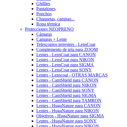
Ghillies
Pantalones
Ponchos
Chaquetas, camisas...
Ropa térmica
Protecciones NEOPRENO
Cámaras
Camaras + Lente
Telescopios terrestres - LensCoat
Complemento de tela para ZOOM
Lentes - LensCoat para CANON
Lentes - LensCoat para NIKON
Lentes - LensCoat para SIGMA
Lentes - LensCoat para SONY
Lentes - Lenscoat - OTRAS MARCAS
Lentes - CamShield para CANON
Lentes - CamShield para NIKON
Lentes - CamShield para SONY
Lentes - CamShield para SIGMA
Lentes - CamShield para TAMRON
Lentes - HugaNature para CANON
Lentes - HugaNature para NIKON
Objetivos - HugaNature para SIGMA
Lentes - HugaNature para SONY
Lentes - HugaNature para NIKON