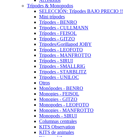
Accesorios
Trípodes & Monopodos
SELECCIÓN: Trípodes BAJO PRECIO !!
Mini trípodes
Trípodes - BENRO
Tripodes - CULLMANN
Trípodes - FEISOL
Trípodes - GITZO
Tripodes/Gorillapod JOBY
Trípodes - LEOFOTO
Tripodes - MANFROTTO
Trípodes - SIRUI
Tripodes - SMALLRIG
Tripodes - STARBLITZ
Tripodes - UNILOC
Otros
Monópodes - BENRO
Monopies - FEISOL
Monopies - GITZO
Monopodes - LEOFOTO
Monopies - MANFROTTO
Monopods - SIRUI
Columnas centrales
KITS Observation
KITS de animales