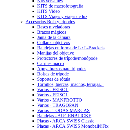
Kits versátiles
KITS de macrofotografía
KITS Video
KITS Viajes y viajes de luz
Accesorios Bola y trípodes
Bases niveladoras
Brazos mágicos
Jaula de la cámara
Collares objetivos
Bandejas en forma de L / L-Brackets
Manijas del objetivo
Protectores de trípode/monópode
Carriles macro
Apoyabrazos para trípodes
Bolsas de trípode
Soportes de rótula
Tornillos, tuercas, machos, terrajas...
Varios - FEISOL
Varios - FEISOL
Varios - MANFROTTO
Varios - TRAGOPAN
Varios - TODAS MARCAS
Bandejas - AUGENBLICKE
Placas - ARCA SWISS Classic
Placas - ARCA SWISS Monoball®Fix