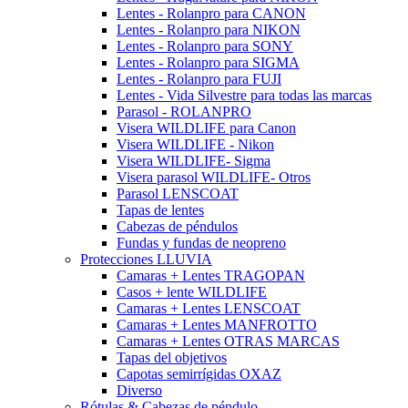
Lentes - Rolanpro para CANON
Lentes - Rolanpro para NIKON
Lentes - Rolanpro para SONY
Lentes - Rolanpro para SIGMA
Lentes - Rolanpro para FUJI
Lentes - Vida Silvestre para todas las marcas
Parasol - ROLANPRO
Visera WILDLIFE para Canon
Visera WILDLIFE - Nikon
Visera WILDLIFE- Sigma
Visera parasol WILDLIFE- Otros
Parasol LENSCOAT
Tapas de lentes
Cabezas de péndulos
Fundas y fundas de neopreno
Protecciones LLUVIA
Camaras + Lentes TRAGOPAN
Casos + lente WILDLIFE
Camaras + Lentes LENSCOAT
Camaras + Lentes MANFROTTO
Camaras + Lentes OTRAS MARCAS
Tapas del objetivos
Capotas semirrígidas OXAZ
Diverso
Rótulas & Cabezas de péndulo