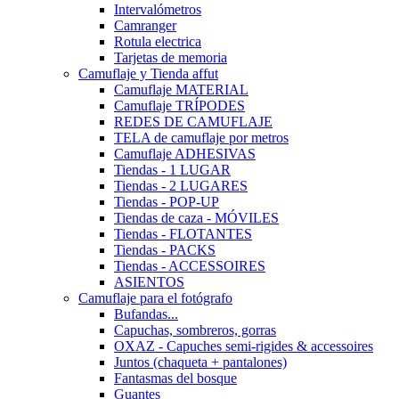
Intervalómetros
Camranger
Rotula electrica
Tarjetas de memoria
Camuflaje y Tienda affut
Camuflaje MATERIAL
Camuflaje TRÍPODES
REDES DE CAMUFLAJE
TELA de camuflaje por metros
Camuflaje ADHESIVAS
Tiendas - 1 LUGAR
Tiendas - 2 LUGARES
Tiendas - POP-UP
Tiendas de caza - MÓVILES
Tiendas - FLOTANTES
Tiendas - PACKS
Tiendas - ACCESSOIRES
ASIENTOS
Camuflaje para el fotógrafo
Bufandas...
Capuchas, sombreros, gorras
OXAZ - Capuches semi-rigides & accessoires
Juntos (chaqueta + pantalones)
Fantasmas del bosque
Guantes