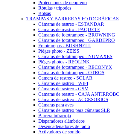
Protecciones de neopreno
Rótulas / tripodes
Bolsas
TRAMPAS Y BARRERAS FOTOGRÁFICAS
Cámaras de rastreo - ESTANDAR
Camaras de reastro - PAQUETE
Cámaras de fototrampeo - BROWNING
Cámaras de fototrampeo - GARDEPRO
Fototrampas - BUSHNELL
Pièges photo - ZEISS
Cámaras de fototrampeo - NUMAXES
Pièges photos - REOLINK
Cámaras de fototrampeo - RECONYX
Cámaras de fototrampeo - OTROS
Camera de rastreo - SOLAR
Cámaras de rastreo - WIFI
Cámaras de rastreo - GSM
Camaras de reastro - CAJA ANTIRROBO
Cámaras de rastreo - ACCESORIOS
Cámaras para aves
Cámaras de rastreo para cámaras SLR
Barrera infrarroja
Disparadores alámbricos
Desencadenadores de radio
Activadores de sonido