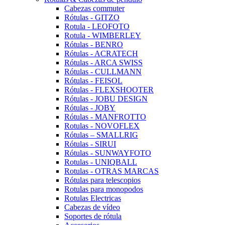
Cabezas commuter
Rótulas - GITZO
Rotula - LEOFOTO
Rotula - WIMBERLEY
Rótulas - BENRO
Rótulas - ACRATECH
Rótulas - ARCA SWISS
Rótulas - CULLMANN
Rótulas - FEISOL
Rótulas - FLEXSHOOTER
Rótulas - JOBU DESIGN
Rótulas - JOBY
Rótulas - MANFROTTO
Rotulas - NOVOFLEX
Rótulas – SMALLRIG
Rótulas - SIRUI
Rótulas - SUNWAYFOTO
Rotulas - UNIQBALL
Rotulas - OTRAS MARCAS
Rótulas para telescopios
Rotulas para monopodos
Rotulas Electricas
Cabezas de vídeo
Soportes de rótula