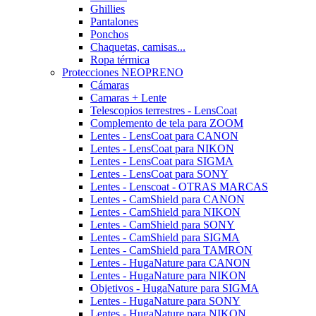
Ghillies
Pantalones
Ponchos
Chaquetas, camisas...
Ropa térmica
Protecciones NEOPRENO
Cámaras
Camaras + Lente
Telescopios terrestres - LensCoat
Complemento de tela para ZOOM
Lentes - LensCoat para CANON
Lentes - LensCoat para NIKON
Lentes - LensCoat para SIGMA
Lentes - LensCoat para SONY
Lentes - Lenscoat - OTRAS MARCAS
Lentes - CamShield para CANON
Lentes - CamShield para NIKON
Lentes - CamShield para SONY
Lentes - CamShield para SIGMA
Lentes - CamShield para TAMRON
Lentes - HugaNature para CANON
Lentes - HugaNature para NIKON
Objetivos - HugaNature para SIGMA
Lentes - HugaNature para SONY
Lentes - HugaNature para NIKON