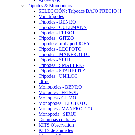
Accesorios
Trípodes & Monopodos
SELECCIÓN: Trípodes BAJO PRECIO !!
Mini trípodes
Trípodes - BENRO
Tripodes - CULLMANN
Trípodes - FEISOL
Trípodes - GITZO
Tripodes/Gorillapod JOBY
Trípodes - LEOFOTO
Tripodes - MANFROTTO
Trípodes - SIRUI
Tripodes - SMALLRIG
Tripodes - STARBLITZ
Tripodes - UNILOC
Otros
Monópodes - BENRO
Monopies - FEISOL
Monopies - GITZO
Monopodes - LEOFOTO
Monopies - MANFROTTO
Monopods - SIRUI
Columnas centrales
KITS Observation
KITS de animales