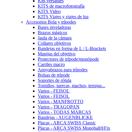
Kits versátiles
KITS de macrofotografía
KITS Video
KITS Viajes y viajes de luz
Accesorios Bola y trípodes
Bases niveladoras
Brazos mágicos
Jaula de la cámara
Collares objetivos
Bandejas en forma de L / L-Brackets
Manijas del objetivo
Protectores de trípode/monópode
Carriles macro
Apoyabrazos para trípodes
Bolsas de trípode
Soportes de rótula
Tornillos, tuercas, machos, terrajas...
Varios - FEISOL
Varios - FEISOL
Varios - MANFROTTO
Varios - TRAGOPAN
Varios - TODAS MARCAS
Bandejas - AUGENBLICKE
Placas - ARCA SWISS Classic
Placas - ARCA SWISS Monoball®Fix