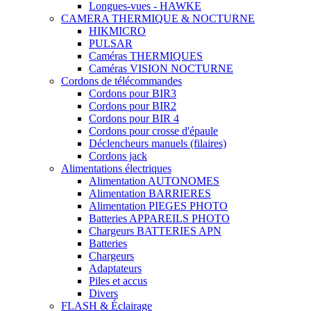
Longues-vues - HAWKE
CAMERA THERMIQUE & NOCTURNE
HIKMICRO
PULSAR
Caméras THERMIQUES
Caméras VISION NOCTURNE
Cordons de télécommandes
Cordons pour BIR3
Cordons pour BIR2
Cordons pour BIR 4
Cordons pour crosse d'épaule
Déclencheurs manuels (filaires)
Cordons jack
Alimentations électriques
Alimentation AUTONOMES
Alimentation BARRIERES
Alimentation PIEGES PHOTO
Batteries APPAREILS PHOTO
Chargeurs BATTERIES APN
Batteries
Chargeurs
Adaptateurs
Piles et accus
Divers
FLASH & Éclairage