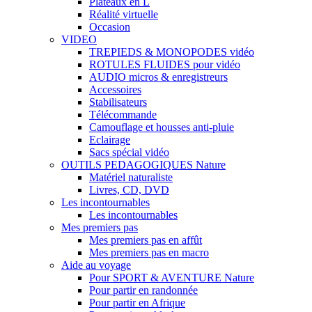
Plateaux en L
Réalité virtuelle
Occasion
VIDEO
TREPIEDS & MONOPODES vidéo
ROTULES FLUIDES pour vidéo
AUDIO micros & enregistreurs
Accessoires
Stabilisateurs
Télécommande
Camouflage et housses anti-pluie
Eclairage
Sacs spécial vidéo
OUTILS PEDAGOGIQUES Nature
Matériel naturaliste
Livres, CD, DVD
Les incontournables
Les incontournables
Mes premiers pas
Mes premiers pas en affût
Mes premiers pas en macro
Aide au voyage
Pour SPORT & AVENTURE Nature
Pour partir en randonnée
Pour partir en Afrique