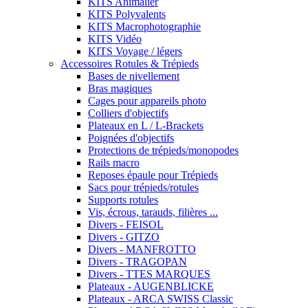
KITS Animalier
KITS Polyvalents
KITS Macrophotographie
KITS Vidéo
KITS Voyage / légers
Accessoires Rotules & Trépieds
Bases de nivellement
Bras magiques
Cages pour appareils photo
Colliers d'objectifs
Plateaux en L / L-Brackets
Poignées d'objectifs
Protections de trépieds/monopodes
Rails macro
Reposes épaule pour Trépieds
Sacs pour trépieds/rotules
Supports rotules
Vis, écrous, tarauds, filières ...
Divers - FEISOL
Divers - GITZO
Divers - MANFROTTO
Divers - TRAGOPAN
Divers - TTES MARQUES
Plateaux - AUGENBLICKE
Plateaux - ARCA SWISS Classic