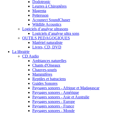
Dodotronic
Leurres à Chiroptères
Magenta
Pettersson
Acounect SoundChaser
Wildlife Acoustics
Logiciels d’analyse ultrasons
Logiciels d’analyse ultra sons
OUTILS PEDAGOGIQUES
Matériel naturaliste
Livres, CD, DVD
La librairie
CD Audio
Ambiances naturelles
Chants d'Oiseaux
Chauves-souris
Mammifères
Reptiles et batraciens
Guides Sonores
Paysages sonores - Afrique et Madagascar
Paysages sonores - Amérique
Paysages sonores - Asie et Australie
Paysages sonores - Europe
Paysages sonores - France
Paysages sonores - Monde