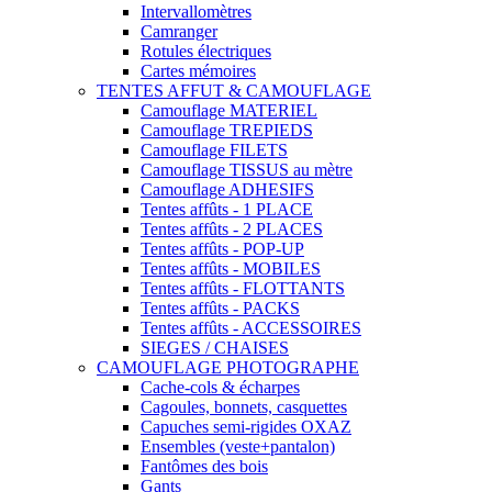
Intervallomètres
Camranger
Rotules électriques
Cartes mémoires
TENTES AFFUT & CAMOUFLAGE
Camouflage MATERIEL
Camouflage TREPIEDS
Camouflage FILETS
Camouflage TISSUS au mètre
Camouflage ADHESIFS
Tentes affûts - 1 PLACE
Tentes affûts - 2 PLACES
Tentes affûts - POP-UP
Tentes affûts - MOBILES
Tentes affûts - FLOTTANTS
Tentes affûts - PACKS
Tentes affûts - ACCESSOIRES
SIEGES / CHAISES
CAMOUFLAGE PHOTOGRAPHE
Cache-cols & écharpes
Cagoules, bonnets, casquettes
Capuches semi-rigides OXAZ
Ensembles (veste+pantalon)
Fantômes des bois
Gants