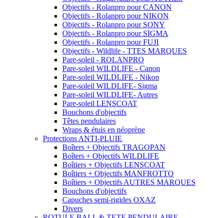
Objectifs - Rolanpro pour CANON
Objectifs - Rolanpro pour NIKON
Objectifs - Rolanpro pour SONY
Objectifs - Rolanpro pour SIGMA
Objectifs - Rolanpro pour FUJI
Objectifs - Wildlife - TTES MARQUES
Pare-soleil - ROLANPRO
Pare-soleil WILDLIFE - Canon
Pare-soleil WILDLIFE - Nikon
Pare-soleil WILDLIFE- Sigma
Pare-soleil WILDLIFE- Autres
Pare-soleil LENSCOAT
Bouchons d'objectifs
Têtes pendulaires
Wraps & étuis en néoprène
Protections ANTI-PLUIE
Boîters + Objectifs TRAGOPAN
Boîters + Objectifs WILDLIFE
Boîtiers + Objectifs LENSCOAT
Boîtiers + Objectifs MANFROTTO
Boîtiers + Objectifs AUTRES MARQUES
Bouchons d'objectifs
Capuches semi-rigides OXAZ
Divers
ROTULE BALL & TETE PENDULAIRE