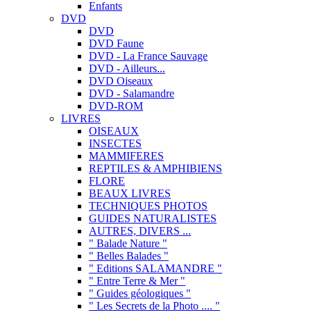
Enfants
DVD
DVD
DVD Faune
DVD - La France Sauvage
DVD - Ailleurs...
DVD Oiseaux
DVD - Salamandre
DVD-ROM
LIVRES
OISEAUX
INSECTES
MAMMIFERES
REPTILES & AMPHIBIENS
FLORE
BEAUX LIVRES
TECHNIQUES PHOTOS
GUIDES NATURALISTES
AUTRES, DIVERS ...
" Balade Nature "
" Belles Balades "
" Editions SALAMANDRE "
" Entre Terre & Mer "
" Guides géologiques "
" Les Secrets de la Photo .... "