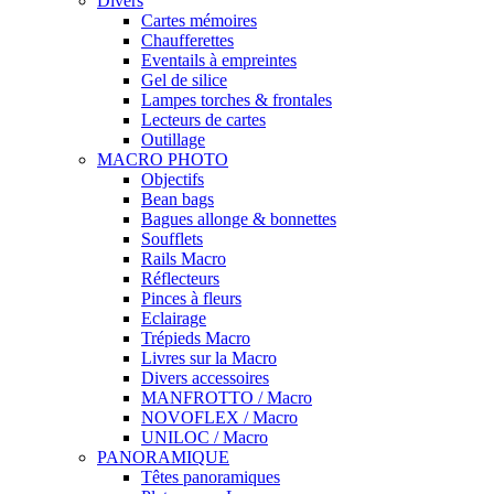
Divers
Cartes mémoires
Chaufferettes
Eventails à empreintes
Gel de silice
Lampes torches & frontales
Lecteurs de cartes
Outillage
MACRO PHOTO
Objectifs
Bean bags
Bagues allonge & bonnettes
Soufflets
Rails Macro
Réflecteurs
Pinces à fleurs
Eclairage
Trépieds Macro
Livres sur la Macro
Divers accessoires
MANFROTTO / Macro
NOVOFLEX / Macro
UNILOC / Macro
PANORAMIQUE
Têtes panoramiques