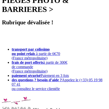
PIEGES PHOTO &
BARRIERES >
Rubrique dévalisée !
transport par colissimo
ou point relais
à partir de 6€70
(France métropolitaine)
frais de port offerts
à partir de 300€
de commande
(France métropolitaine)
paiement sécurisé
Paiement en 3 fois
des questions ? besoin d’aide ?
Appelez le (+33) 05 19 98
07 41
ou consultez le service clientèle