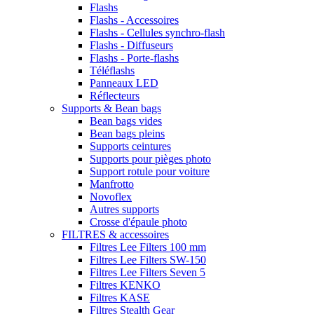
Flashs
Flashs - Accessoires
Flashs - Cellules synchro-flash
Flashs - Diffuseurs
Flashs - Porte-flashs
Téléflashs
Panneaux LED
Réflecteurs
Supports & Bean bags
Bean bags vides
Bean bags pleins
Supports ceintures
Supports pour pièges photo
Support rotule pour voiture
Manfrotto
Novoflex
Autres supports
Crosse d'épaule photo
FILTRES & accessoires
Filtres Lee Filters 100 mm
Filtres Lee Filters SW-150
Filtres Lee Filters Seven 5
Filtres KENKO
Filtres KASE
Filtres Stealth Gear