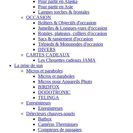
Pour partir en Alaska
Pour partir en Asie
Lampes torches & frontales
OCCASION
Boîtiers & Objectifs d'occasion
Jumelles & Longues-vues d'occasion
Rotules, plateaux, colliers d'occasion
Sacs & rangement d'occasion
Trépieds & Monopodes d'occasion
DIVERS
CARTES CADEAUX
Les Chouettes cadeaux JAMA
La prise de son
Micros et paraboles
Micros et paraboles
Micros pour Appareils Photo
BIRDFOX
DODOTRONIC
TELINGA
Enregistreurs
Enregistreurs
Détecteurs chauves-souris
Batbox
Caméras Thermiques
Compteurs de passages