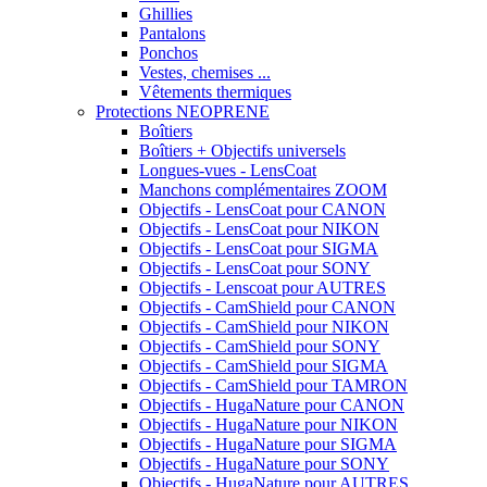
Ghillies
Pantalons
Ponchos
Vestes, chemises ...
Vêtements thermiques
Protections NEOPRENE
Boîtiers
Boîtiers + Objectifs universels
Longues-vues - LensCoat
Manchons complémentaires ZOOM
Objectifs - LensCoat pour CANON
Objectifs - LensCoat pour NIKON
Objectifs - LensCoat pour SIGMA
Objectifs - LensCoat pour SONY
Objectifs - Lenscoat pour AUTRES
Objectifs - CamShield pour CANON
Objectifs - CamShield pour NIKON
Objectifs - CamShield pour SONY
Objectifs - CamShield pour SIGMA
Objectifs - CamShield pour TAMRON
Objectifs - HugaNature pour CANON
Objectifs - HugaNature pour NIKON
Objectifs - HugaNature pour SIGMA
Objectifs - HugaNature pour SONY
Objectifs - HugaNature pour AUTRES