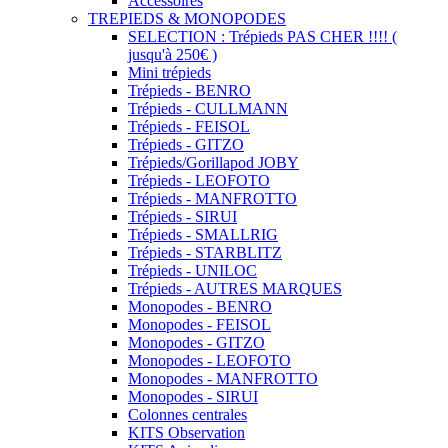
Accessoires
TREPIEDS & MONOPODES
SELECTION : Trépieds PAS CHER !!!! (
jusqu'à 250€ )
Mini trépieds
Trépieds - BENRO
Trépieds - CULLMANN
Trépieds - FEISOL
Trépieds - GITZO
Trépieds/Gorillapod JOBY
Trépieds - LEOFOTO
Trépieds - MANFROTTO
Trépieds - SIRUI
Trépieds - SMALLRIG
Trépieds - STARBLITZ
Trépieds - UNILOC
Trépieds - AUTRES MARQUES
Monopodes - BENRO
Monopodes - FEISOL
Monopodes - GITZO
Monopodes - LEOFOTO
Monopodes - MANFROTTO
Monopodes - SIRUI
Colonnes centrales
KITS Observation