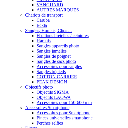
VANGUARD
AUTRES MARQUES
Chariots de transport
Caruba
Eckla
Sangles, Harnais, Clips ...
Fixations bretelles / ceintures
Harnais
Sangles appareils photo
Sangles jumelles
Sangles de poignet
Sangles de sacs photo
Accessoires pour sangles
Sangles trépieds
COTTON CARRIER
PEAK DESIGN
Objectifs photo
Objectifs SIGMA
Objectifs LAOWA
Accessoires pour 150-600 mm
Accessoires Smartphone
Accessoires pour Smartphone
Pinces universelles smartphone
Perches selfies