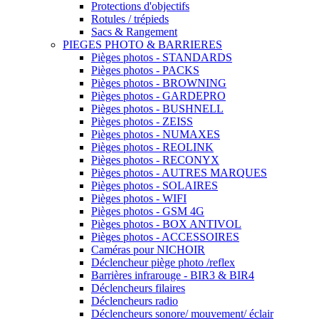
Protections d'objectifs
Rotules / trépieds
Sacs & Rangement
PIEGES PHOTO & BARRIERES
Pièges photos - STANDARDS
Pièges photos - PACKS
Pièges photos - BROWNING
Pièges photos - GARDEPRO
Pièges photos - BUSHNELL
Pièges photos - ZEISS
Pièges photos - NUMAXES
Pièges photos - REOLINK
Pièges photos - RECONYX
Pièges photos - AUTRES MARQUES
Pièges photos - SOLAIRES
Pièges photos - WIFI
Pièges photos - GSM 4G
Pièges photos - BOX ANTIVOL
Pièges photos - ACCESSOIRES
Caméras pour NICHOIR
Déclencheur piège photo /reflex
Barrières infrarouge - BIR3 & BIR4
Déclencheurs filaires
Déclencheurs radio
Déclencheurs sonore/ mouvement/ éclair