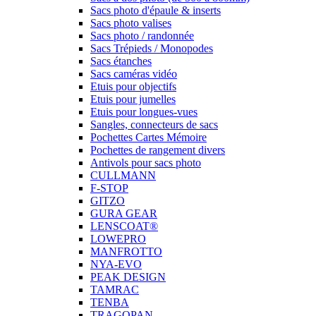
Sacs photo d'épaule & inserts
Sacs photo valises
Sacs photo / randonnée
Sacs Trépieds / Monopodes
Sacs étanches
Sacs caméras vidéo
Etuis pour objectifs
Etuis pour jumelles
Etuis pour longues-vues
Sangles, connecteurs de sacs
Pochettes Cartes Mémoire
Pochettes de rangement divers
Antivols pour sacs photo
CULLMANN
F-STOP
GITZO
GURA GEAR
LENSCOAT®
LOWEPRO
MANFROTTO
NYA-EVO
PEAK DESIGN
TAMRAC
TENBA
TRAGOPAN