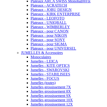
Plateaux ARCA SWISS Monoball®Fix
Plateaux - ACRATECH
Plateaux - JOBU DESIGN
Plateaux - KIRK ENTERPRISE
Plateaux - LEOFOTO
Plateaux - UNIQBALL
Plateaux - WIMBERLEY
Plateaux - pour CANON
Plateaux - pour NIKON
Plateaux - pour SONY
Plateaux - pour SIGMA
Plateaux - pour UNIVERSEL
JUMELLES & Accessoires
Monoculaires
Jumelles - LEICA
Jumelles - KITE OPTICS
Jumelles - SWAROVSKI
Jumelles - STABILISEES
Jumelles - FOCUS
Jumelles (toutes)
Jumelles grossissement 7X
Jumelles grossissement 8X
Jumelles grossissement 9X
Jumelles grossissement 10X
Jumelles grossissement 12X