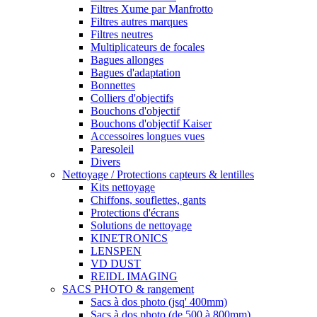
Filtres Xume par Manfrotto
Filtres autres marques
Filtres neutres
Multiplicateurs de focales
Bagues allonges
Bagues d'adaptation
Bonnettes
Colliers d'objectifs
Bouchons d'objectif
Bouchons d'objectif Kaiser
Accessoires longues vues
Paresoleil
Divers
Nettoyage / Protections capteurs & lentilles
Kits nettoyage
Chiffons, souflettes, gants
Protections d'écrans
Solutions de nettoyage
KINETRONICS
LENSPEN
VD DUST
REIDL IMAGING
SACS PHOTO & rangement
Sacs à dos photo (jsq' 400mm)
Sacs à dos photo (de 500 à 800mm)