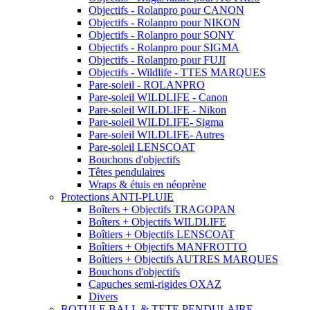
Objectifs - Rolanpro pour CANON
Objectifs - Rolanpro pour NIKON
Objectifs - Rolanpro pour SONY
Objectifs - Rolanpro pour SIGMA
Objectifs - Rolanpro pour FUJI
Objectifs - Wildlife - TTES MARQUES
Pare-soleil - ROLANPRO
Pare-soleil WILDLIFE - Canon
Pare-soleil WILDLIFE - Nikon
Pare-soleil WILDLIFE- Sigma
Pare-soleil WILDLIFE- Autres
Pare-soleil LENSCOAT
Bouchons d'objectifs
Têtes pendulaires
Wraps & étuis en néoprène
Protections ANTI-PLUIE
Boîters + Objectifs TRAGOPAN
Boîters + Objectifs WILDLIFE
Boîtiers + Objectifs LENSCOAT
Boîtiers + Objectifs MANFROTTO
Boîtiers + Objectifs AUTRES MARQUES
Bouchons d'objectifs
Capuches semi-rigides OXAZ
Divers
ROTULE BALL & TETE PENDULAIRE