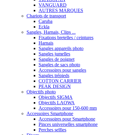
VANGUARD
AUTRES MARQUES
Chariots de transport
Caruba
Eckla
Sangles, Harnais, Clips ...
Fixations bretelles / ceintures
Harnais
Sangles appareils photo
Sangles jumelles
Sangles de poignet
Sangles de sacs photo
Accessoires pour sangles
Sangles trépieds
COTTON CARRIER
PEAK DESIGN
Objectifs photo
Objectifs SIGMA
Objectifs LAOWA
Accessoires pour 150-600 mm
Accessoires Smartphone
Accessoires pour Smartphone
Pinces universelles smartphone
Perches selfies