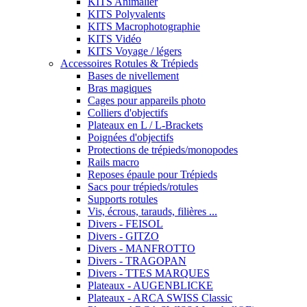
KITS Animalier
KITS Polyvalents
KITS Macrophotographie
KITS Vidéo
KITS Voyage / légers
Accessoires Rotules & Trépieds
Bases de nivellement
Bras magiques
Cages pour appareils photo
Colliers d'objectifs
Plateaux en L / L-Brackets
Poignées d'objectifs
Protections de trépieds/monopodes
Rails macro
Reposes épaule pour Trépieds
Sacs pour trépieds/rotules
Supports rotules
Vis, écrous, tarauds, filières ...
Divers - FEISOL
Divers - GITZO
Divers - MANFROTTO
Divers - TRAGOPAN
Divers - TTES MARQUES
Plateaux - AUGENBLICKE
Plateaux - ARCA SWISS Classic