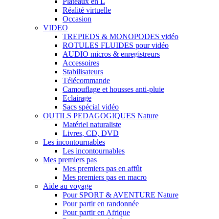
Plateaux en L
Réalité virtuelle
Occasion
VIDEO
TREPIEDS & MONOPODES vidéo
ROTULES FLUIDES pour vidéo
AUDIO micros & enregistreurs
Accessoires
Stabilisateurs
Télécommande
Camouflage et housses anti-pluie
Eclairage
Sacs spécial vidéo
OUTILS PEDAGOGIQUES Nature
Matériel naturaliste
Livres, CD, DVD
Les incontournables
Les incontournables
Mes premiers pas
Mes premiers pas en affût
Mes premiers pas en macro
Aide au voyage
Pour SPORT & AVENTURE Nature
Pour partir en randonnée
Pour partir en Afrique