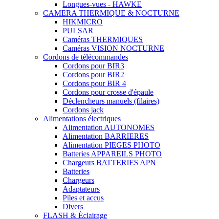
Longues-vues - HAWKE
CAMERA THERMIQUE & NOCTURNE
HIKMICRO
PULSAR
Caméras THERMIQUES
Caméras VISION NOCTURNE
Cordons de télécommandes
Cordons pour BIR3
Cordons pour BIR2
Cordons pour BIR 4
Cordons pour crosse d'épaule
Déclencheurs manuels (filaires)
Cordons jack
Alimentations électriques
Alimentation AUTONOMES
Alimentation BARRIERES
Alimentation PIEGES PHOTO
Batteries APPAREILS PHOTO
Chargeurs BATTERIES APN
Batteries
Chargeurs
Adaptateurs
Piles et accus
Divers
FLASH & Éclairage