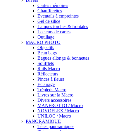
Divers
Cartes mémoires
Chaufferettes
Eventails à empreintes
Gel de silice
Lampes torches & frontales
Lecteurs de cartes
Outillage
MACRO PHOTO
Objectifs
Bean bags
Bagues allonge & bonnettes
Soufflets
Rails Macro
Réflecteurs
Pinces à fleurs
Eclairage
Trépieds Macro
Livres sur la Macro
Divers accessoires
MANFROTTO / Macro
NOVOFLEX / Macro
UNILOC / Macro
PANORAMIQUE
Têtes panoramiques