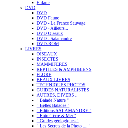
Enfants
DVD
DVD
DVD Faune
DVD - La France Sauvage
DVD - Ailleurs...
DVD Oiseaux
DVD - Salamandre
DVD-ROM
LIVRES
OISEAUX
INSECTES
MAMMIFERES
REPTILES & AMPHIBIENS
FLORE
BEAUX LIVRES
TECHNIQUES PHOTOS
GUIDES NATURALISTES
AUTRES, DIVERS ...
" Balade Nature "
" Belles Balades "
" Editions SALAMANDRE "
" Entre Terre & Mer "
" Guides géologiques "
" Les Secrets de la Photo .... "