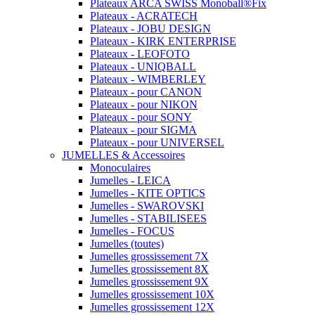
Plateaux ARCA SWISS Monoball®Fix
Plateaux - ACRATECH
Plateaux - JOBU DESIGN
Plateaux - KIRK ENTERPRISE
Plateaux - LEOFOTO
Plateaux - UNIQBALL
Plateaux - WIMBERLEY
Plateaux - pour CANON
Plateaux - pour NIKON
Plateaux - pour SONY
Plateaux - pour SIGMA
Plateaux - pour UNIVERSEL
JUMELLES & Accessoires
Monoculaires
Jumelles - LEICA
Jumelles - KITE OPTICS
Jumelles - SWAROVSKI
Jumelles - STABILISEES
Jumelles - FOCUS
Jumelles (toutes)
Jumelles grossissement 7X
Jumelles grossissement 8X
Jumelles grossissement 9X
Jumelles grossissement 10X
Jumelles grossissement 12X