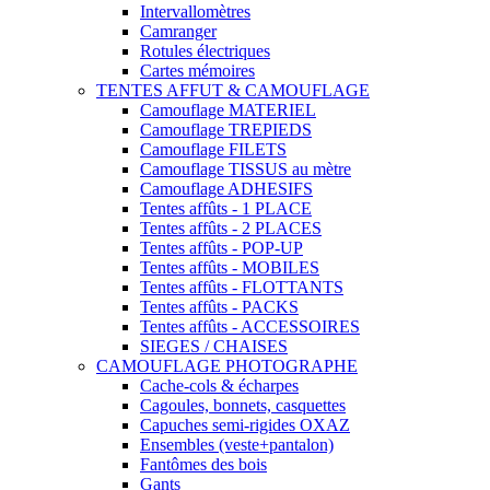
Intervallomètres
Camranger
Rotules électriques
Cartes mémoires
TENTES AFFUT & CAMOUFLAGE
Camouflage MATERIEL
Camouflage TREPIEDS
Camouflage FILETS
Camouflage TISSUS au mètre
Camouflage ADHESIFS
Tentes affûts - 1 PLACE
Tentes affûts - 2 PLACES
Tentes affûts - POP-UP
Tentes affûts - MOBILES
Tentes affûts - FLOTTANTS
Tentes affûts - PACKS
Tentes affûts - ACCESSOIRES
SIEGES / CHAISES
CAMOUFLAGE PHOTOGRAPHE
Cache-cols & écharpes
Cagoules, bonnets, casquettes
Capuches semi-rigides OXAZ
Ensembles (veste+pantalon)
Fantômes des bois
Gants