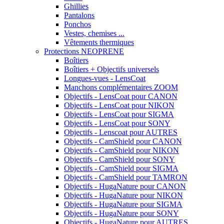
Ghillies
Pantalons
Ponchos
Vestes, chemises ...
Vêtements thermiques
Protections NEOPRENE
Boîtiers
Boîtiers + Objectifs universels
Longues-vues - LensCoat
Manchons complémentaires ZOOM
Objectifs - LensCoat pour CANON
Objectifs - LensCoat pour NIKON
Objectifs - LensCoat pour SIGMA
Objectifs - LensCoat pour SONY
Objectifs - Lenscoat pour AUTRES
Objectifs - CamShield pour CANON
Objectifs - CamShield pour NIKON
Objectifs - CamShield pour SONY
Objectifs - CamShield pour SIGMA
Objectifs - CamShield pour TAMRON
Objectifs - HugaNature pour CANON
Objectifs - HugaNature pour NIKON
Objectifs - HugaNature pour SIGMA
Objectifs - HugaNature pour SONY
Objectifs - HugaNature pour AUTRES