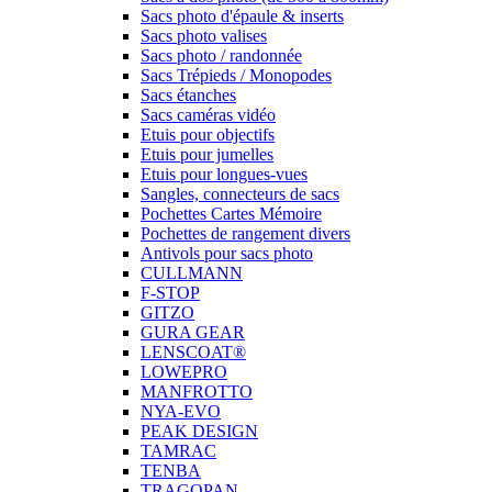
Sacs photo d'épaule & inserts
Sacs photo valises
Sacs photo / randonnée
Sacs Trépieds / Monopodes
Sacs étanches
Sacs caméras vidéo
Etuis pour objectifs
Etuis pour jumelles
Etuis pour longues-vues
Sangles, connecteurs de sacs
Pochettes Cartes Mémoire
Pochettes de rangement divers
Antivols pour sacs photo
CULLMANN
F-STOP
GITZO
GURA GEAR
LENSCOAT®
LOWEPRO
MANFROTTO
NYA-EVO
PEAK DESIGN
TAMRAC
TENBA
TRAGOPAN