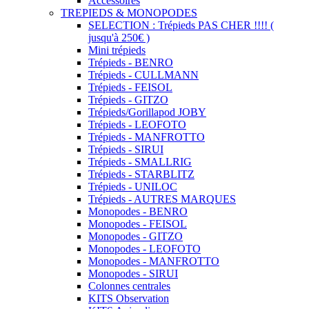
Accessoires
TREPIEDS & MONOPODES
SELECTION : Trépieds PAS CHER !!!! (
jusqu'à 250€ )
Mini trépieds
Trépieds - BENRO
Trépieds - CULLMANN
Trépieds - FEISOL
Trépieds - GITZO
Trépieds/Gorillapod JOBY
Trépieds - LEOFOTO
Trépieds - MANFROTTO
Trépieds - SIRUI
Trépieds - SMALLRIG
Trépieds - STARBLITZ
Trépieds - UNILOC
Trépieds - AUTRES MARQUES
Monopodes - BENRO
Monopodes - FEISOL
Monopodes - GITZO
Monopodes - LEOFOTO
Monopodes - MANFROTTO
Monopodes - SIRUI
Colonnes centrales
KITS Observation