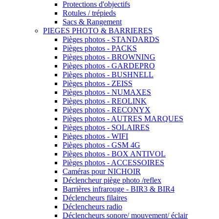
Protections d'objectifs
Rotules / trépieds
Sacs & Rangement
PIEGES PHOTO & BARRIERES
Pièges photos - STANDARDS
Pièges photos - PACKS
Pièges photos - BROWNING
Pièges photos - GARDEPRO
Pièges photos - BUSHNELL
Pièges photos - ZEISS
Pièges photos - NUMAXES
Pièges photos - REOLINK
Pièges photos - RECONYX
Pièges photos - AUTRES MARQUES
Pièges photos - SOLAIRES
Pièges photos - WIFI
Pièges photos - GSM 4G
Pièges photos - BOX ANTIVOL
Pièges photos - ACCESSOIRES
Caméras pour NICHOIR
Déclencheur piège photo /reflex
Barrières infrarouge - BIR3 & BIR4
Déclencheurs filaires
Déclencheurs radio
Déclencheurs sonore/ mouvement/ éclair