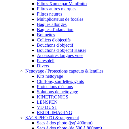
Filtres Xume par Manfrotto
Filtres autres marques
Filtres neutres
Multiplicateurs de focales
Bagues allonges
Bagues d'adaptation
Bonnettes
Colliers d'objectifs
Bouchons d'objectif
Bouchons d'objectif Kaiser
Accessoires longues vues
Paresoleil
Divers
Nettoyage / Protections capteurs & lentilles
Kits nettoyage
Chiffons, souflettes, gants
Protections d'écrans
Solutions de nettoyage
KINETRONICS
LENSPEN
VD DUST
REIDL IMAGING
SACS PHOTO & rangement
Sacs à dos photo (jsq' 400mm)
Sacs à dos photo (de 500 à 800mm)