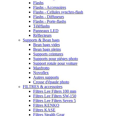
Flashs
Flashs - Accessoires
Flashs - Cellules synchro-flash
Flashs - Diffuseurs
Flashs - Porte-flashs
Téléflashs
Panneaux LED
Réflecteurs
Supports & Bean bags
Bean bags vides
Bean bags pleins
Supports ceintures
Supports pour pièges photo
Support rotule pour voiture
Manfrotto
Novoflex
Autres supports
Crosse d'épaule photo
FILTRES & accessoires
Filtres Lee Filters 100 mm
Filtres Lee Filters SW-150
Filtres Lee Filters Seven 5
Filtres KENKO
Filtres KASE
Filtres Stealth Gear