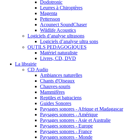
Dodotronic
Leurres à Chiroptères
Magenta
Pettersson
Acounect SoundChaser
Wildlife Acoustics
Logiciels d’analyse ultrasons
Logiciels d’analyse ultra sons
OUTILS PEDAGOGIQUES
Matériel naturaliste
Livres, CD, DVD
La librairie
CD Audio
Ambiances naturelles
Chants d'Oiseaux
Chauves-souris
Mammifères
Reptiles et batraciens
Guides Sonores
Paysages sonores - Afrique et Madagascar
Paysages sonores - Amérique
Paysages sonores - Asie et Australie
Paysages sonores - Europe
Paysages sonores - France
Paysages sonores - Monde