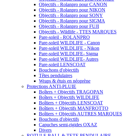
Objectifs - Rolanpro pour CANON
Objectifs - Rolanpro pour NIKON
Objectifs - Rolanpro pour SONY
Objectifs - Rolanpro pour SIGMA
Objectifs - Rolanpro pour FUJI
Objectifs - Wildlife - TTES MARQUES
Pare-soleil - ROLANPRO
Pare-soleil WILDLIFE - Canon
Pare-soleil WILDLIFE - Nikon
Pare-soleil WILDLIFE- Sigma
Pare-soleil WILDLIFE- Autres
Pare-soleil LENSCOAT
Bouchons d'objectifs
Têtes pendulaires
Wraps & étuis en néoprène
Protections ANTI-PLUIE
Boîters + Objectifs TRAGOPAN
Boîters + Objectifs WILDLIFE
Boîtiers + Objectifs LENSCOAT
Boîtiers + Objectifs MANFROTTO
Boîtiers + Objectifs AUTRES MARQUES
Bouchons d'objectifs
Capuches semi-rigides OXAZ
Divers
ROTULE BALL & TETE PENDULAIRE