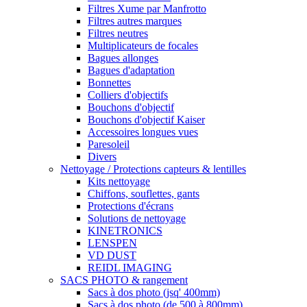
Filtres Xume par Manfrotto
Filtres autres marques
Filtres neutres
Multiplicateurs de focales
Bagues allonges
Bagues d'adaptation
Bonnettes
Colliers d'objectifs
Bouchons d'objectif
Bouchons d'objectif Kaiser
Accessoires longues vues
Paresoleil
Divers
Nettoyage / Protections capteurs & lentilles
Kits nettoyage
Chiffons, souflettes, gants
Protections d'écrans
Solutions de nettoyage
KINETRONICS
LENSPEN
VD DUST
REIDL IMAGING
SACS PHOTO & rangement
Sacs à dos photo (jsq' 400mm)
Sacs à dos photo (de 500 à 800mm)