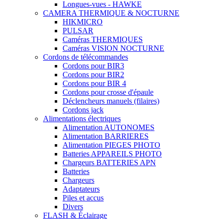
Longues-vues - HAWKE
CAMERA THERMIQUE & NOCTURNE
HIKMICRO
PULSAR
Caméras THERMIQUES
Caméras VISION NOCTURNE
Cordons de télécommandes
Cordons pour BIR3
Cordons pour BIR2
Cordons pour BIR 4
Cordons pour crosse d'épaule
Déclencheurs manuels (filaires)
Cordons jack
Alimentations électriques
Alimentation AUTONOMES
Alimentation BARRIERES
Alimentation PIEGES PHOTO
Batteries APPAREILS PHOTO
Chargeurs BATTERIES APN
Batteries
Chargeurs
Adaptateurs
Piles et accus
Divers
FLASH & Éclairage