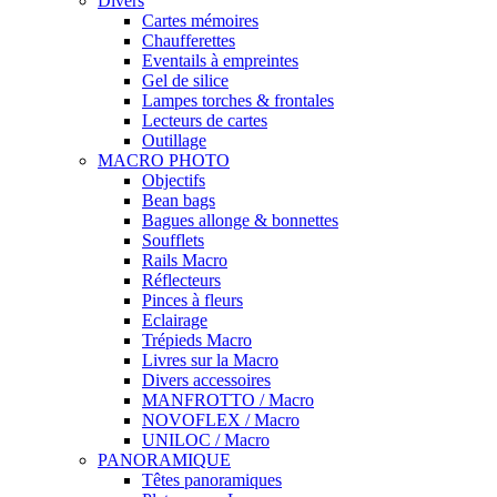
Divers
Cartes mémoires
Chaufferettes
Eventails à empreintes
Gel de silice
Lampes torches & frontales
Lecteurs de cartes
Outillage
MACRO PHOTO
Objectifs
Bean bags
Bagues allonge & bonnettes
Soufflets
Rails Macro
Réflecteurs
Pinces à fleurs
Eclairage
Trépieds Macro
Livres sur la Macro
Divers accessoires
MANFROTTO / Macro
NOVOFLEX / Macro
UNILOC / Macro
PANORAMIQUE
Têtes panoramiques