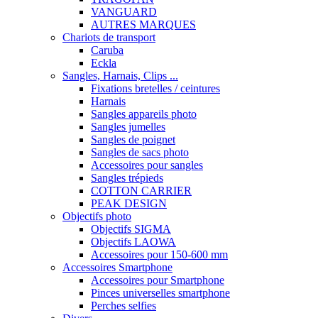
VANGUARD
AUTRES MARQUES
Chariots de transport
Caruba
Eckla
Sangles, Harnais, Clips ...
Fixations bretelles / ceintures
Harnais
Sangles appareils photo
Sangles jumelles
Sangles de poignet
Sangles de sacs photo
Accessoires pour sangles
Sangles trépieds
COTTON CARRIER
PEAK DESIGN
Objectifs photo
Objectifs SIGMA
Objectifs LAOWA
Accessoires pour 150-600 mm
Accessoires Smartphone
Accessoires pour Smartphone
Pinces universelles smartphone
Perches selfies