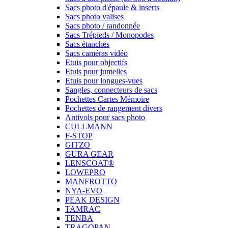
Sacs photo d'épaule & inserts
Sacs photo valises
Sacs photo / randonnée
Sacs Trépieds / Monopodes
Sacs étanches
Sacs caméras vidéo
Etuis pour objectifs
Etuis pour jumelles
Etuis pour longues-vues
Sangles, connecteurs de sacs
Pochettes Cartes Mémoire
Pochettes de rangement divers
Antivols pour sacs photo
CULLMANN
F-STOP
GITZO
GURA GEAR
LENSCOAT®
LOWEPRO
MANFROTTO
NYA-EVO
PEAK DESIGN
TAMRAC
TENBA
TRAGOPAN