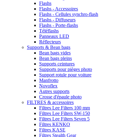
Flashs
Flashs - Accessoires
Flashs - Cellules synchro-flash
Flashs - Diffuseurs
Flashs - Porte-flashs
Téléflashs
Panneaux LED
Réflecteurs
Supports & Bean bags
Bean bags vides
Bean bags pleins
Supports ceintures
Supports pour pièges photo
Support rotule pour voiture
Manfrotto
Novoflex
Autres supports
Crosse d'épaule photo
FILTRES & accessoires
Filtres Lee Filters 100 mm
Filtres Lee Filters SW-150
Filtres Lee Filters Seven 5
Filtres KENKO
Filtres KASE
Filtres Stealth Gear