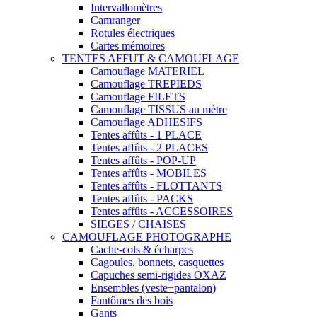
Intervallomètres
Camranger
Rotules électriques
Cartes mémoires
TENTES AFFUT & CAMOUFLAGE
Camouflage MATERIEL
Camouflage TREPIEDS
Camouflage FILETS
Camouflage TISSUS au mètre
Camouflage ADHESIFS
Tentes affûts - 1 PLACE
Tentes affûts - 2 PLACES
Tentes affûts - POP-UP
Tentes affûts - MOBILES
Tentes affûts - FLOTTANTS
Tentes affûts - PACKS
Tentes affûts - ACCESSOIRES
SIEGES / CHAISES
CAMOUFLAGE PHOTOGRAPHE
Cache-cols & écharpes
Cagoules, bonnets, casquettes
Capuches semi-rigides OXAZ
Ensembles (veste+pantalon)
Fantômes des bois
Gants