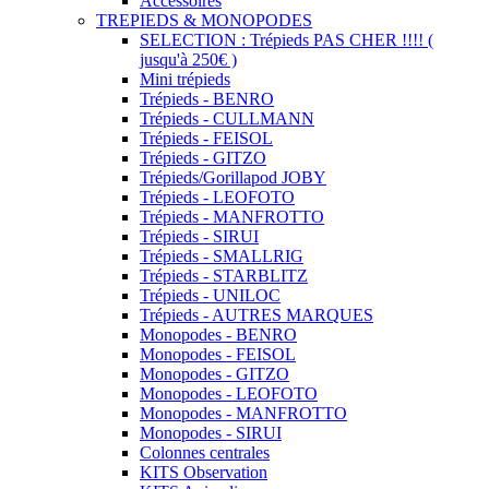
Accessoires
TREPIEDS & MONOPODES
SELECTION : Trépieds PAS CHER !!!! (
jusqu'à 250€ )
Mini trépieds
Trépieds - BENRO
Trépieds - CULLMANN
Trépieds - FEISOL
Trépieds - GITZO
Trépieds/Gorillapod JOBY
Trépieds - LEOFOTO
Trépieds - MANFROTTO
Trépieds - SIRUI
Trépieds - SMALLRIG
Trépieds - STARBLITZ
Trépieds - UNILOC
Trépieds - AUTRES MARQUES
Monopodes - BENRO
Monopodes - FEISOL
Monopodes - GITZO
Monopodes - LEOFOTO
Monopodes - MANFROTTO
Monopodes - SIRUI
Colonnes centrales
KITS Observation