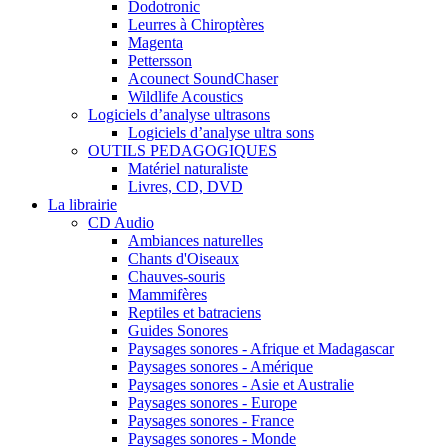
Dodotronic
Leurres à Chiroptères
Magenta
Pettersson
Acounect SoundChaser
Wildlife Acoustics
Logiciels d’analyse ultrasons
Logiciels d’analyse ultra sons
OUTILS PEDAGOGIQUES
Matériel naturaliste
Livres, CD, DVD
La librairie
CD Audio
Ambiances naturelles
Chants d'Oiseaux
Chauves-souris
Mammifères
Reptiles et batraciens
Guides Sonores
Paysages sonores - Afrique et Madagascar
Paysages sonores - Amérique
Paysages sonores - Asie et Australie
Paysages sonores - Europe
Paysages sonores - France
Paysages sonores - Monde