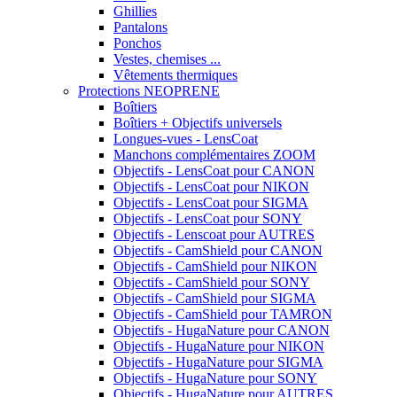
Ghillies
Pantalons
Ponchos
Vestes, chemises ...
Vêtements thermiques
Protections NEOPRENE
Boîtiers
Boîtiers + Objectifs universels
Longues-vues - LensCoat
Manchons complémentaires ZOOM
Objectifs - LensCoat pour CANON
Objectifs - LensCoat pour NIKON
Objectifs - LensCoat pour SIGMA
Objectifs - LensCoat pour SONY
Objectifs - Lenscoat pour AUTRES
Objectifs - CamShield pour CANON
Objectifs - CamShield pour NIKON
Objectifs - CamShield pour SONY
Objectifs - CamShield pour SIGMA
Objectifs - CamShield pour TAMRON
Objectifs - HugaNature pour CANON
Objectifs - HugaNature pour NIKON
Objectifs - HugaNature pour SIGMA
Objectifs - HugaNature pour SONY
Objectifs - HugaNature pour AUTRES