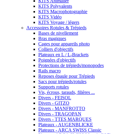
KITS Animalier
KITS Polyvalents
KITS Macrophotographie
KITS Vidéo
KITS Voyage / légers
Accessoires Rotules & Trépieds
Bases de nivellement
Bras magiques
Cages pour appareils photo
Colliers d'objectifs
Plateaux en L / L-Brackets
Poignées d'objectifs
Protections de trépieds/monopodes
Rails macro
Reposes épaule pour Trépieds
Sacs pour trépieds/rotules
Supports rotules
Vis, écrous, tarauds, filières ...
Divers - FEISOL
Divers - GITZO
Divers - MANFROTTO
Divers - TRAGOPAN
Divers - TTES MARQUES
Plateaux - AUGENBLICKE
Plateaux - ARCA SWISS Classic