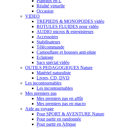
Plateaux en L
Réalité virtuelle
Occasion
VIDEO
TREPIEDS & MONOPODES vidéo
ROTULES FLUIDES pour vidéo
AUDIO micros & enregistreurs
Accessoires
Stabilisateurs
Télécommande
Camouflage et housses anti-pluie
Eclairage
Sacs spécial vidéo
OUTILS PEDAGOGIQUES Nature
Matériel naturaliste
Livres, CD, DVD
Les incontournables
Les incontournables
Mes premiers pas
Mes premiers pas en affût
Mes premiers pas en macro
Aide au voyage
Pour SPORT & AVENTURE Nature
Pour partir en randonnée
Pour partir en Afrique