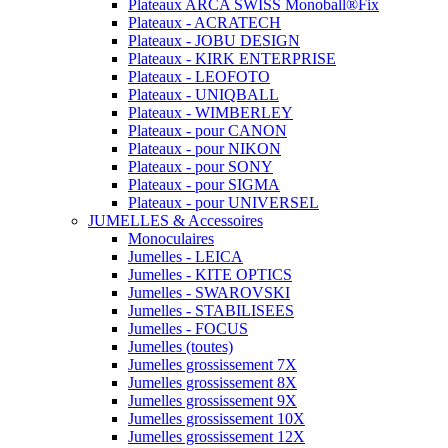
Plateaux ARCA SWISS Monoball®Fix
Plateaux - ACRATECH
Plateaux - JOBU DESIGN
Plateaux - KIRK ENTERPRISE
Plateaux - LEOFOTO
Plateaux - UNIQBALL
Plateaux - WIMBERLEY
Plateaux - pour CANON
Plateaux - pour NIKON
Plateaux - pour SONY
Plateaux - pour SIGMA
Plateaux - pour UNIVERSEL
JUMELLES & Accessoires
Monoculaires
Jumelles - LEICA
Jumelles - KITE OPTICS
Jumelles - SWAROVSKI
Jumelles - STABILISEES
Jumelles - FOCUS
Jumelles (toutes)
Jumelles grossissement 7X
Jumelles grossissement 8X
Jumelles grossissement 9X
Jumelles grossissement 10X
Jumelles grossissement 12X