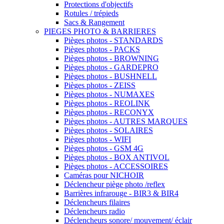
Protections d'objectifs
Rotules / trépieds
Sacs & Rangement
PIEGES PHOTO & BARRIERES
Pièges photos - STANDARDS
Pièges photos - PACKS
Pièges photos - BROWNING
Pièges photos - GARDEPRO
Pièges photos - BUSHNELL
Pièges photos - ZEISS
Pièges photos - NUMAXES
Pièges photos - REOLINK
Pièges photos - RECONYX
Pièges photos - AUTRES MARQUES
Pièges photos - SOLAIRES
Pièges photos - WIFI
Pièges photos - GSM 4G
Pièges photos - BOX ANTIVOL
Pièges photos - ACCESSOIRES
Caméras pour NICHOIR
Déclencheur piège photo /reflex
Barrières infrarouge - BIR3 & BIR4
Déclencheurs filaires
Déclencheurs radio
Déclencheurs sonore/ mouvement/ éclair