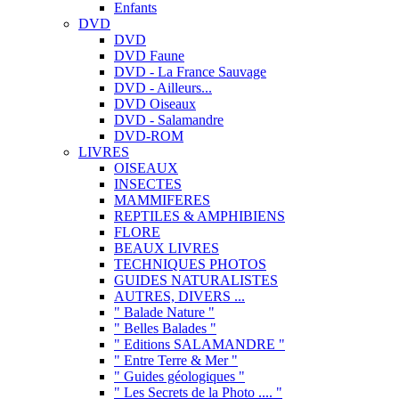
Enfants
DVD
DVD
DVD Faune
DVD - La France Sauvage
DVD - Ailleurs...
DVD Oiseaux
DVD - Salamandre
DVD-ROM
LIVRES
OISEAUX
INSECTES
MAMMIFERES
REPTILES & AMPHIBIENS
FLORE
BEAUX LIVRES
TECHNIQUES PHOTOS
GUIDES NATURALISTES
AUTRES, DIVERS ...
" Balade Nature "
" Belles Balades "
" Editions SALAMANDRE "
" Entre Terre & Mer "
" Guides géologiques "
" Les Secrets de la Photo .... "