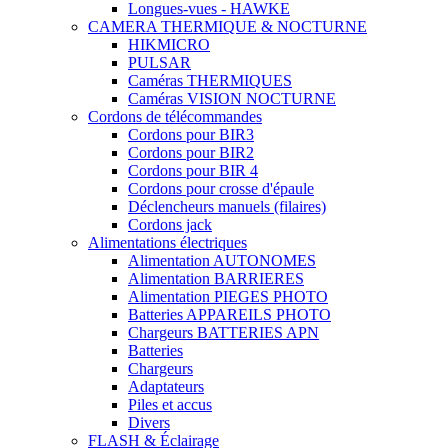
Longues-vues - HAWKE
CAMERA THERMIQUE & NOCTURNE
HIKMICRO
PULSAR
Caméras THERMIQUES
Caméras VISION NOCTURNE
Cordons de télécommandes
Cordons pour BIR3
Cordons pour BIR2
Cordons pour BIR 4
Cordons pour crosse d'épaule
Déclencheurs manuels (filaires)
Cordons jack
Alimentations électriques
Alimentation AUTONOMES
Alimentation BARRIERES
Alimentation PIEGES PHOTO
Batteries APPAREILS PHOTO
Chargeurs BATTERIES APN
Batteries
Chargeurs
Adaptateurs
Piles et accus
Divers
FLASH & Éclairage