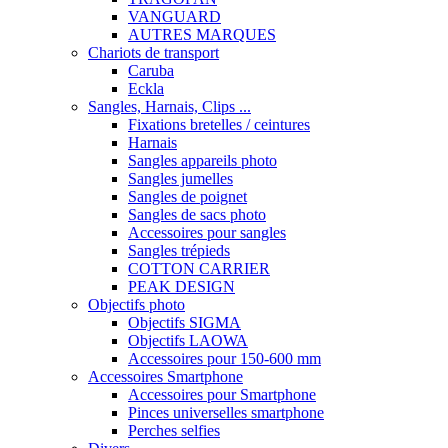
VANGUARD
AUTRES MARQUES
Chariots de transport
Caruba
Eckla
Sangles, Harnais, Clips ...
Fixations bretelles / ceintures
Harnais
Sangles appareils photo
Sangles jumelles
Sangles de poignet
Sangles de sacs photo
Accessoires pour sangles
Sangles trépieds
COTTON CARRIER
PEAK DESIGN
Objectifs photo
Objectifs SIGMA
Objectifs LAOWA
Accessoires pour 150-600 mm
Accessoires Smartphone
Accessoires pour Smartphone
Pinces universelles smartphone
Perches selfies