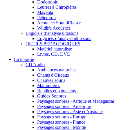
Dodotronic
Leurres à Chiroptères
Magenta
Pettersson
Acounect SoundChaser
Wildlife Acoustics
Logiciels d’analyse ultrasons
Logiciels d’analyse ultra sons
OUTILS PEDAGOGIQUES
Matériel naturaliste
Livres, CD, DVD
La librairie
CD Audio
Ambiances naturelles
Chants d'Oiseaux
Chauves-souris
Mammifères
Reptiles et batraciens
Guides Sonores
Paysages sonores - Afrique et Madagascar
Paysages sonores - Amérique
Paysages sonores - Asie et Australie
Paysages sonores - Europe
Paysages sonores - France
Paysages sonores - Monde