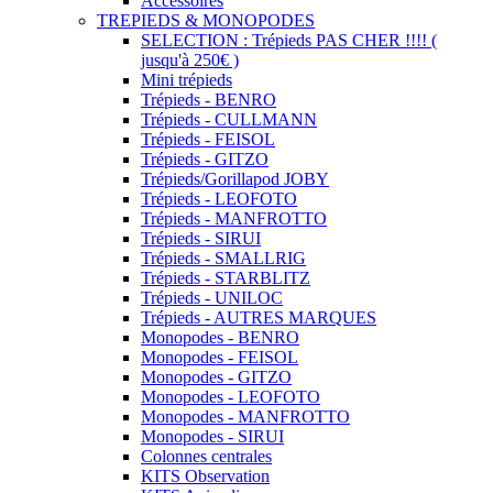
Accessoires
TREPIEDS & MONOPODES
SELECTION : Trépieds PAS CHER !!!! (
jusqu'à 250€ )
Mini trépieds
Trépieds - BENRO
Trépieds - CULLMANN
Trépieds - FEISOL
Trépieds - GITZO
Trépieds/Gorillapod JOBY
Trépieds - LEOFOTO
Trépieds - MANFROTTO
Trépieds - SIRUI
Trépieds - SMALLRIG
Trépieds - STARBLITZ
Trépieds - UNILOC
Trépieds - AUTRES MARQUES
Monopodes - BENRO
Monopodes - FEISOL
Monopodes - GITZO
Monopodes - LEOFOTO
Monopodes - MANFROTTO
Monopodes - SIRUI
Colonnes centrales
KITS Observation