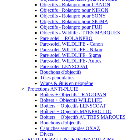
Objectifs - Rolanpro pour CANON
Objectifs - Rolanpro pour NIKON
Objectifs - Rolanpro pour SONY
Objectifs - Rolanpro pour SIGMA
Objectifs - Rolanpro pour FUJI
Objectifs - Wildlife - TTES MARQUES
Pare-soleil - ROLANPRO
Pare-soleil WILDLIFE - Canon
Pare-soleil WILDLIFE - Nikon
Pare-soleil WILDLIFE- Sigma
Pare-soleil WILDLIFE- Autres
Pare-soleil LENSCOAT
Bouchons d'objectifs
Têtes pendulaires
Wraps & étuis en néoprène
Protections ANTI-PLUIE
Boîters + Objectifs TRAGOPAN
Boîters + Objectifs WILDLIFE
Boîtiers + Objectifs LENSCOAT
Boîtiers + Objectifs MANFROTTO
Boîtiers + Objectifs AUTRES MARQUES
Bouchons d'objectifs
Capuches semi-rigides OXAZ
Divers
ROTULE BALL & TETE PENDULAIRE