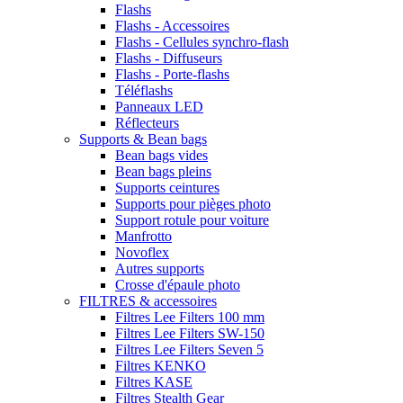
Flashs
Flashs - Accessoires
Flashs - Cellules synchro-flash
Flashs - Diffuseurs
Flashs - Porte-flashs
Téléflashs
Panneaux LED
Réflecteurs
Supports & Bean bags
Bean bags vides
Bean bags pleins
Supports ceintures
Supports pour pièges photo
Support rotule pour voiture
Manfrotto
Novoflex
Autres supports
Crosse d'épaule photo
FILTRES & accessoires
Filtres Lee Filters 100 mm
Filtres Lee Filters SW-150
Filtres Lee Filters Seven 5
Filtres KENKO
Filtres KASE
Filtres Stealth Gear