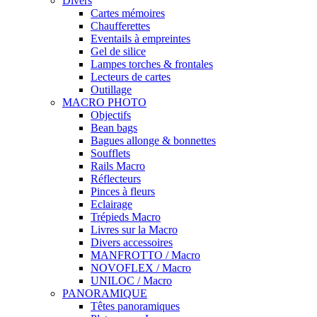
Divers
Cartes mémoires
Chaufferettes
Eventails à empreintes
Gel de silice
Lampes torches & frontales
Lecteurs de cartes
Outillage
MACRO PHOTO
Objectifs
Bean bags
Bagues allonge & bonnettes
Soufflets
Rails Macro
Réflecteurs
Pinces à fleurs
Eclairage
Trépieds Macro
Livres sur la Macro
Divers accessoires
MANFROTTO / Macro
NOVOFLEX / Macro
UNILOC / Macro
PANORAMIQUE
Têtes panoramiques