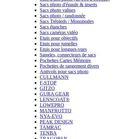
Sacs photo d'épaule & inserts
Sacs photo valises
Sacs photo / randonnée
Sacs Trépieds / Monopodes
Sacs étanches
Sacs caméras vidéo
Etuis pour objectifs
Etuis pour jumelles
Etuis pour longues-vues
Sangles, connecteurs de sacs
Pochettes Cartes Mémoire
Pochettes de rangement divers
Antivols pour sacs photo
CULLMANN
F-STOP
GITZO
GURA GEAR
LENSCOAT®
LOWEPRO
MANFROTTO
NYA-EVO
PEAK DESIGN
TAMRAC
TENBA
TRAGOPAN