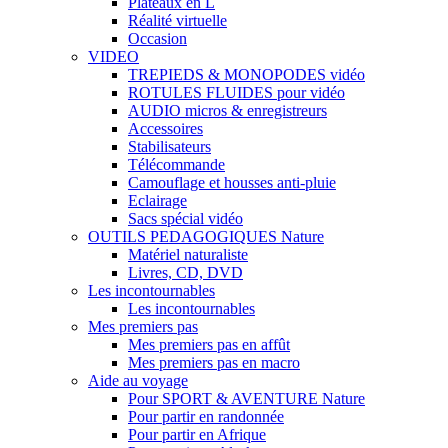
Plateaux en L
Réalité virtuelle
Occasion
VIDEO
TREPIEDS & MONOPODES vidéo
ROTULES FLUIDES pour vidéo
AUDIO micros & enregistreurs
Accessoires
Stabilisateurs
Télécommande
Camouflage et housses anti-pluie
Eclairage
Sacs spécial vidéo
OUTILS PEDAGOGIQUES Nature
Matériel naturaliste
Livres, CD, DVD
Les incontournables
Les incontournables
Mes premiers pas
Mes premiers pas en affût
Mes premiers pas en macro
Aide au voyage
Pour SPORT & AVENTURE Nature
Pour partir en randonnée
Pour partir en Afrique