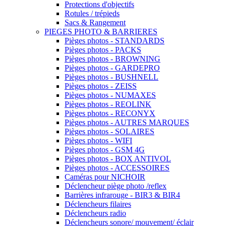
Protections d'objectifs
Rotules / trépieds
Sacs & Rangement
PIEGES PHOTO & BARRIERES
Pièges photos - STANDARDS
Pièges photos - PACKS
Pièges photos - BROWNING
Pièges photos - GARDEPRO
Pièges photos - BUSHNELL
Pièges photos - ZEISS
Pièges photos - NUMAXES
Pièges photos - REOLINK
Pièges photos - RECONYX
Pièges photos - AUTRES MARQUES
Pièges photos - SOLAIRES
Pièges photos - WIFI
Pièges photos - GSM 4G
Pièges photos - BOX ANTIVOL
Pièges photos - ACCESSOIRES
Caméras pour NICHOIR
Déclencheur piège photo /reflex
Barrières infrarouge - BIR3 & BIR4
Déclencheurs filaires
Déclencheurs radio
Déclencheurs sonore/ mouvement/ éclair