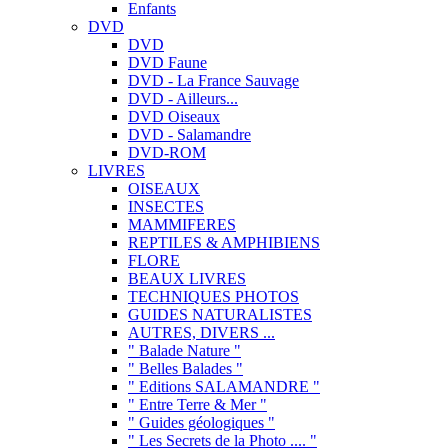
Enfants
DVD
DVD
DVD Faune
DVD - La France Sauvage
DVD - Ailleurs...
DVD Oiseaux
DVD - Salamandre
DVD-ROM
LIVRES
OISEAUX
INSECTES
MAMMIFERES
REPTILES & AMPHIBIENS
FLORE
BEAUX LIVRES
TECHNIQUES PHOTOS
GUIDES NATURALISTES
AUTRES, DIVERS ...
" Balade Nature "
" Belles Balades "
" Editions SALAMANDRE "
" Entre Terre & Mer "
" Guides géologiques "
" Les Secrets de la Photo .... "