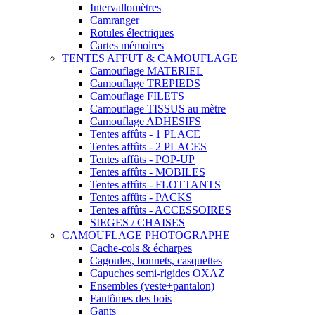
Intervallomètres
Camranger
Rotules électriques
Cartes mémoires
TENTES AFFUT & CAMOUFLAGE
Camouflage MATERIEL
Camouflage TREPIEDS
Camouflage FILETS
Camouflage TISSUS au mètre
Camouflage ADHESIFS
Tentes affûts - 1 PLACE
Tentes affûts - 2 PLACES
Tentes affûts - POP-UP
Tentes affûts - MOBILES
Tentes affûts - FLOTTANTS
Tentes affûts - PACKS
Tentes affûts - ACCESSOIRES
SIEGES / CHAISES
CAMOUFLAGE PHOTOGRAPHE
Cache-cols & écharpes
Cagoules, bonnets, casquettes
Capuches semi-rigides OXAZ
Ensembles (veste+pantalon)
Fantômes des bois
Gants