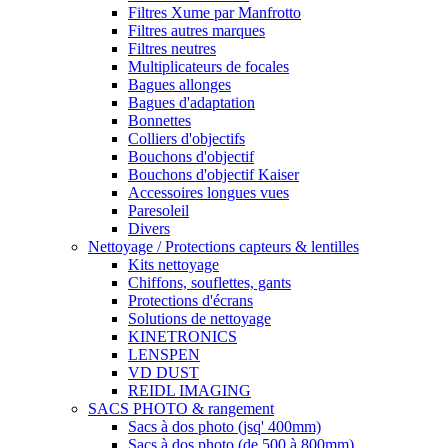
Filtres Xume par Manfrotto
Filtres autres marques
Filtres neutres
Multiplicateurs de focales
Bagues allonges
Bagues d'adaptation
Bonnettes
Colliers d'objectifs
Bouchons d'objectif
Bouchons d'objectif Kaiser
Accessoires longues vues
Paresoleil
Divers
Nettoyage / Protections capteurs & lentilles
Kits nettoyage
Chiffons, souflettes, gants
Protections d'écrans
Solutions de nettoyage
KINETRONICS
LENSPEN
VD DUST
REIDL IMAGING
SACS PHOTO & rangement
Sacs à dos photo (jsq' 400mm)
Sacs à dos photo (de 500 à 800mm)