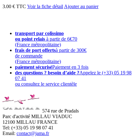
3.00 € TTC
Voir la fiche détail
Ajouter au panier
transport par colissimo
ou point relais
à partir de 6€70
(France métropolitaine)
frais de port offerts
à partir de 300€
de commande
(France métropolitaine)
paiement sécurisé
Paiement en 3 fois
des questions ? besoin d’aide ?
Appelez le (+33) 05 19 98
07 41
ou consultez le service clientèle
574 rue de Pradals
Parc d'activité MILLAU VIADUC
12100 MILLAU FRANCE
Tel: (+33) 05 19 98 07 41
Email:
contact@jama.fr