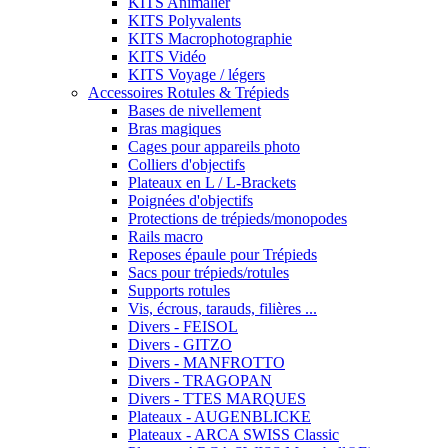
KITS Animalier
KITS Polyvalents
KITS Macrophotographie
KITS Vidéo
KITS Voyage / légers
Accessoires Rotules & Trépieds
Bases de nivellement
Bras magiques
Cages pour appareils photo
Colliers d'objectifs
Plateaux en L / L-Brackets
Poignées d'objectifs
Protections de trépieds/monopodes
Rails macro
Reposes épaule pour Trépieds
Sacs pour trépieds/rotules
Supports rotules
Vis, écrous, tarauds, filières ...
Divers - FEISOL
Divers - GITZO
Divers - MANFROTTO
Divers - TRAGOPAN
Divers - TTES MARQUES
Plateaux - AUGENBLICKE
Plateaux - ARCA SWISS Classic