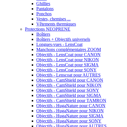
Ghillies
Pantalons
Ponchos
Vestes, chemises ...
Vêtements thermiques
Protections NEOPRENE
Boîtiers
Boîtiers + Objectifs universels
Longues-vues - LensCoat
Manchons complémentaires ZOOM
Objectifs - LensCoat pour CANON
Objectifs - LensCoat pour NIKON
Objectifs - LensCoat pour SIGMA
Objectifs - LensCoat pour SONY
Objectifs - Lenscoat pour AUTRES
Objectifs - CamShield pour CANON
Objectifs - CamShield pour NIKON
Objectifs - CamShield pour SONY
Objectifs - CamShield pour SIGMA
Objectifs - CamShield pour TAMRON
Objectifs - HugaNature pour CANON
Objectifs - HugaNature pour NIKON
Objectifs - HugaNature pour SIGMA
Objectifs - HugaNature pour SONY
Objectifs - HugaNature pour AUTRES