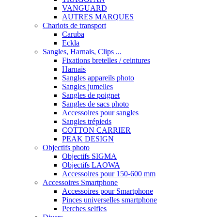
VANGUARD
AUTRES MARQUES
Chariots de transport
Caruba
Eckla
Sangles, Harnais, Clips ...
Fixations bretelles / ceintures
Harnais
Sangles appareils photo
Sangles jumelles
Sangles de poignet
Sangles de sacs photo
Accessoires pour sangles
Sangles trépieds
COTTON CARRIER
PEAK DESIGN
Objectifs photo
Objectifs SIGMA
Objectifs LAOWA
Accessoires pour 150-600 mm
Accessoires Smartphone
Accessoires pour Smartphone
Pinces universelles smartphone
Perches selfies