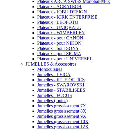
Plateaux ARCA SWISS Monoball®Fix
Plateaux - ACRATECH
Plateaux - JOBU DESIGN
Plateaux - KIRK ENTERPRISE
Plateaux - LEOFOTO
Plateaux - UNIQBALL
Plateaux - WIMBERLEY
Plateaux - pour CANON
Plateaux - pour NIKON
Plateaux - pour SONY
Plateaux - pour SIGMA
Plateaux - pour UNIVERSEL
JUMELLES & Accessoires
Monoculaires
Jumelles - LEICA
Jumelles - KITE OPTICS
Jumelles - SWAROVSKI
Jumelles - STABILISEES
Jumelles - FOCUS
Jumelles (toutes)
Jumelles grossissement 7X
Jumelles grossissement 8X
Jumelles grossissement 9X
Jumelles grossissement 10X
Jumelles grossissement 12X