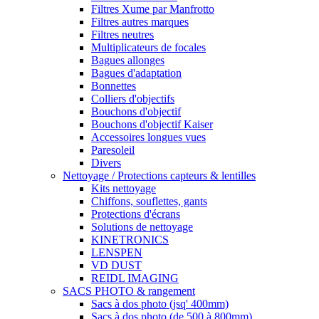
Filtres Xume par Manfrotto
Filtres autres marques
Filtres neutres
Multiplicateurs de focales
Bagues allonges
Bagues d'adaptation
Bonnettes
Colliers d'objectifs
Bouchons d'objectif
Bouchons d'objectif Kaiser
Accessoires longues vues
Paresoleil
Divers
Nettoyage / Protections capteurs & lentilles
Kits nettoyage
Chiffons, souflettes, gants
Protections d'écrans
Solutions de nettoyage
KINETRONICS
LENSPEN
VD DUST
REIDL IMAGING
SACS PHOTO & rangement
Sacs à dos photo (jsq' 400mm)
Sacs à dos photo (de 500 à 800mm)