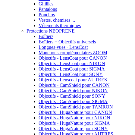
Ghillies
Pantalons
Ponchos
Vestes, chemises ...
Vêtements thermiques
Protections NEOPRENE
Boîtiers
Boîtiers + Objectifs universels
Longues-vues - LensCoat
Manchons complémentaires ZOOM
Objectifs - LensCoat pour CANON
Objectifs - LensCoat pour NIKON
Objectifs - LensCoat pour SIGMA
Objectifs - LensCoat pour SONY
Objectifs - Lenscoat pour AUTRES
Objectifs - CamShield pour CANON
Objectifs - CamShield pour NIKON
Objectifs - CamShield pour SONY
Objectifs - CamShield pour SIGMA
Objectifs - CamShield pour TAMRON
Objectifs - HugaNature pour CANON
Objectifs - HugaNature pour NIKON
Objectifs - HugaNature pour SIGMA
Objectifs - HugaNature pour SONY
Objectifs - HugaNature pour AUTRES