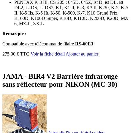
PENTAX K-3 III, CS-205 : 645D, 645Z, ist D, ist DL, ist
DL2, ist DS, ist DS2, K1, K1 II, K-3, K3 II, K-30, K-5, K-5
II, K-5 IIs, K-5 IIt, K-50, K-500, K-7, K10 Grand Prix,
K100D, K100D Super, K10D, K110D, K200D, K20D, MZ-
6, MZ-L, ZX-L
Remarque :
Compatible avec télécommande filaire
RS-60E3
275.00 € TTC
Voir la fiche détail
Ajouter au panier
JAMA - BIR4 V2 Barrière infrarouge
sans réflecteur pour NIKON (MC-30)
Agrandir l'image
Voir la vidéo