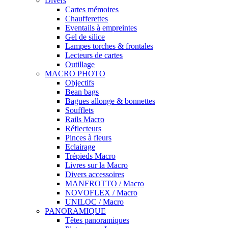
Divers
Cartes mémoires
Chaufferettes
Eventails à empreintes
Gel de silice
Lampes torches & frontales
Lecteurs de cartes
Outillage
MACRO PHOTO
Objectifs
Bean bags
Bagues allonge & bonnettes
Soufflets
Rails Macro
Réflecteurs
Pinces à fleurs
Eclairage
Trépieds Macro
Livres sur la Macro
Divers accessoires
MANFROTTO / Macro
NOVOFLEX / Macro
UNILOC / Macro
PANORAMIQUE
Têtes panoramiques