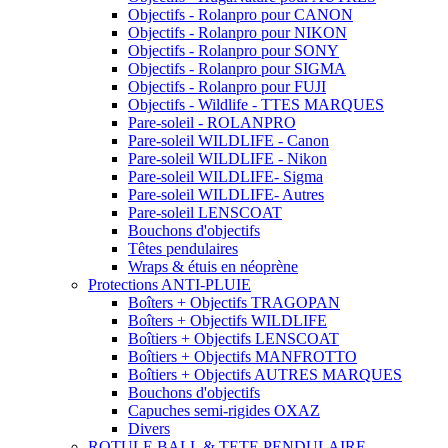
Objectifs - Rolanpro pour CANON
Objectifs - Rolanpro pour NIKON
Objectifs - Rolanpro pour SONY
Objectifs - Rolanpro pour SIGMA
Objectifs - Rolanpro pour FUJI
Objectifs - Wildlife - TTES MARQUES
Pare-soleil - ROLANPRO
Pare-soleil WILDLIFE - Canon
Pare-soleil WILDLIFE - Nikon
Pare-soleil WILDLIFE- Sigma
Pare-soleil WILDLIFE- Autres
Pare-soleil LENSCOAT
Bouchons d'objectifs
Têtes pendulaires
Wraps & étuis en néoprène
Protections ANTI-PLUIE
Boîters + Objectifs TRAGOPAN
Boîters + Objectifs WILDLIFE
Boîtiers + Objectifs LENSCOAT
Boîtiers + Objectifs MANFROTTO
Boîtiers + Objectifs AUTRES MARQUES
Bouchons d'objectifs
Capuches semi-rigides OXAZ
Divers
ROTULE BALL & TETE PENDULAIRE