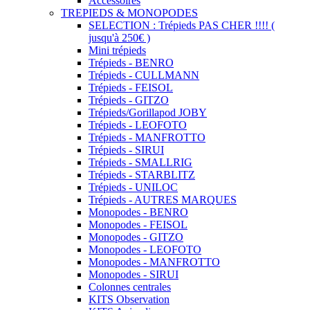
Accessoires
TREPIEDS & MONOPODES
SELECTION : Trépieds PAS CHER !!!! (
jusqu'à 250€ )
Mini trépieds
Trépieds - BENRO
Trépieds - CULLMANN
Trépieds - FEISOL
Trépieds - GITZO
Trépieds/Gorillapod JOBY
Trépieds - LEOFOTO
Trépieds - MANFROTTO
Trépieds - SIRUI
Trépieds - SMALLRIG
Trépieds - STARBLITZ
Trépieds - UNILOC
Trépieds - AUTRES MARQUES
Monopodes - BENRO
Monopodes - FEISOL
Monopodes - GITZO
Monopodes - LEOFOTO
Monopodes - MANFROTTO
Monopodes - SIRUI
Colonnes centrales
KITS Observation