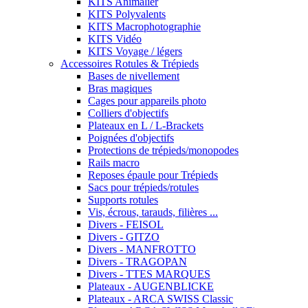
KITS Animalier
KITS Polyvalents
KITS Macrophotographie
KITS Vidéo
KITS Voyage / légers
Accessoires Rotules & Trépieds
Bases de nivellement
Bras magiques
Cages pour appareils photo
Colliers d'objectifs
Plateaux en L / L-Brackets
Poignées d'objectifs
Protections de trépieds/monopodes
Rails macro
Reposes épaule pour Trépieds
Sacs pour trépieds/rotules
Supports rotules
Vis, écrous, tarauds, filières ...
Divers - FEISOL
Divers - GITZO
Divers - MANFROTTO
Divers - TRAGOPAN
Divers - TTES MARQUES
Plateaux - AUGENBLICKE
Plateaux - ARCA SWISS Classic