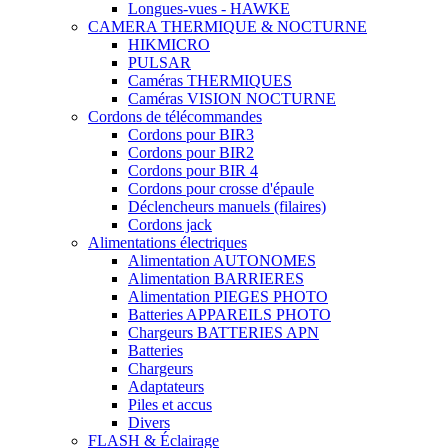
Longues-vues - HAWKE
CAMERA THERMIQUE & NOCTURNE
HIKMICRO
PULSAR
Caméras THERMIQUES
Caméras VISION NOCTURNE
Cordons de télécommandes
Cordons pour BIR3
Cordons pour BIR2
Cordons pour BIR 4
Cordons pour crosse d'épaule
Déclencheurs manuels (filaires)
Cordons jack
Alimentations électriques
Alimentation AUTONOMES
Alimentation BARRIERES
Alimentation PIEGES PHOTO
Batteries APPAREILS PHOTO
Chargeurs BATTERIES APN
Batteries
Chargeurs
Adaptateurs
Piles et accus
Divers
FLASH & Éclairage