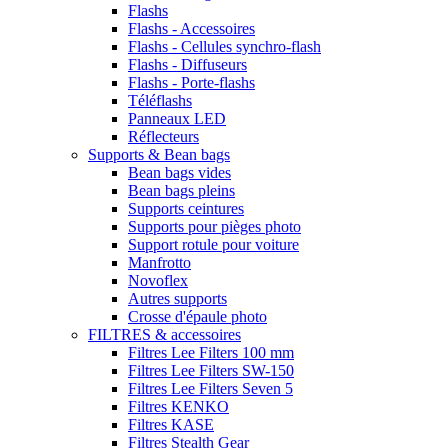
Flashs
Flashs - Accessoires
Flashs - Cellules synchro-flash
Flashs - Diffuseurs
Flashs - Porte-flashs
Téléflashs
Panneaux LED
Réflecteurs
Supports & Bean bags
Bean bags vides
Bean bags pleins
Supports ceintures
Supports pour pièges photo
Support rotule pour voiture
Manfrotto
Novoflex
Autres supports
Crosse d'épaule photo
FILTRES & accessoires
Filtres Lee Filters 100 mm
Filtres Lee Filters SW-150
Filtres Lee Filters Seven 5
Filtres KENKO
Filtres KASE
Filtres Stealth Gear