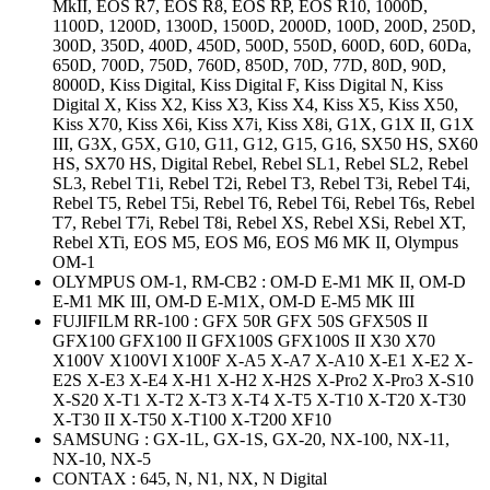
MkII, EOS R7, EOS R8, EOS RP, EOS R10, 1000D,
1100D, 1200D, 1300D, 1500D, 2000D, 100D, 200D, 250D,
300D, 350D, 400D, 450D, 500D, 550D, 600D, 60D, 60Da,
650D, 700D, 750D, 760D, 850D, 70D, 77D, 80D, 90D,
8000D, Kiss Digital, Kiss Digital F, Kiss Digital N, Kiss
Digital X, Kiss X2, Kiss X3, Kiss X4, Kiss X5, Kiss X50,
Kiss X70, Kiss X6i, Kiss X7i, Kiss X8i, G1X, G1X II, G1X
III, G3X, G5X, G10, G11, G12, G15, G16, SX50 HS, SX60
HS, SX70 HS, Digital Rebel, Rebel SL1, Rebel SL2, Rebel
SL3, Rebel T1i, Rebel T2i, Rebel T3, Rebel T3i, Rebel T4i,
Rebel T5, Rebel T5i, Rebel T6, Rebel T6i, Rebel T6s, Rebel
T7, Rebel T7i, Rebel T8i, Rebel XS, Rebel XSi, Rebel XT,
Rebel XTi, EOS M5, EOS M6, EOS M6 MK II, Olympus
OM-1
OLYMPUS OM-1, RM-CB2 : OM-D E-M1 MK II, OM-D
E-M1 MK III, OM-D E-M1X, OM-D E-M5 MK III
FUJIFILM RR-100 : GFX 50R GFX 50S GFX50S II
GFX100 GFX100 II GFX100S GFX100S II X30 X70
X100V X100VI X100F X-A5 X-A7 X-A10 X-E1 X-E2 X-
E2S X-E3 X-E4 X-H1 X-H2 X-H2S X-Pro2 X-Pro3 X-S10
X-S20 X-T1 X-T2 X-T3 X-T4 X-T5 X-T10 X-T20 X-T30
X-T30 II X-T50 X-T100 X-T200 XF10
SAMSUNG : GX-1L, GX-1S, GX-20, NX-100, NX-11,
NX-10, NX-5
CONTAX : 645, N, N1, NX, N Digital