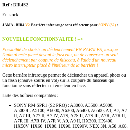
Ref :
BIR4S2
En stock
JAMA - BIR4
V2
Barrière infrarouge sans réflecteur pour
SONY (S2)
:
NOUVELLE FONCTIONNALITE ! -->
Possibilité de choisir un déclenchement EN RAFALES, lorsque
l'animal reste placé devant le faisceau, ou de conserver un seul
déclenchement par coupure de faisceau, à l'aide d'un nouveau
micro interrupteur placé à l'intérieur de la barrière !
Cette barrière infrarouge permet de déclencher un appareil photo ou
un flash (chauve-souris en vol) sur la coupure du faisceau qui
fonctionne sans réflecteur ni émetteur en face.
Liste des boîtiers compatibles :
SONY RM-SPR1 (S2 PRO) : A3000, A3500, A5000,
A5000L, A5100, A6000, A6300, A6400, A6500, A1, A7, A7
II, A7 III, A77 II, A7 IV, A7S, A7S II, A7S III, A7R, A7R II,
A7R III, A7R IV, A7R V, A9, A9 II, HX300, HX400,
HX50V, HX60, HX80, HX90, HX90V, NEX 3N, A58, A68,