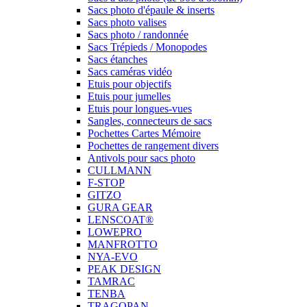
Sacs photo d'épaule & inserts
Sacs photo valises
Sacs photo / randonnée
Sacs Trépieds / Monopodes
Sacs étanches
Sacs caméras vidéo
Etuis pour objectifs
Etuis pour jumelles
Etuis pour longues-vues
Sangles, connecteurs de sacs
Pochettes Cartes Mémoire
Pochettes de rangement divers
Antivols pour sacs photo
CULLMANN
F-STOP
GITZO
GURA GEAR
LENSCOAT®
LOWEPRO
MANFROTTO
NYA-EVO
PEAK DESIGN
TAMRAC
TENBA
TRAGOPAN