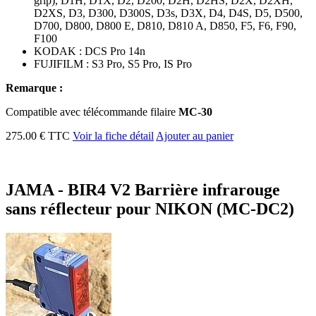
grip), D1H, D1X, D2, D200, D2H, D2HS, D2X, D2XH,
D2XS, D3, D300, D300S, D3s, D3X, D4, D4S, D5, D500,
D700, D800, D800 E, D810, D810 A, D850, F5, F6, F90,
F100
KODAK : DCS Pro 14n
FUJIFILM : S3 Pro, S5 Pro, IS Pro
Remarque :
Compatible avec télécommande filaire
MC-30
275.00 € TTC
Voir la fiche détail
Ajouter au panier
JAMA - BIR4 V2 Barrière infrarouge
sans réflecteur pour NIKON (MC-DC2)