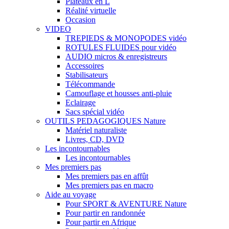
Plateaux en L
Réalité virtuelle
Occasion
VIDEO
TREPIEDS & MONOPODES vidéo
ROTULES FLUIDES pour vidéo
AUDIO micros & enregistreurs
Accessoires
Stabilisateurs
Télécommande
Camouflage et housses anti-pluie
Eclairage
Sacs spécial vidéo
OUTILS PEDAGOGIQUES Nature
Matériel naturaliste
Livres, CD, DVD
Les incontournables
Les incontournables
Mes premiers pas
Mes premiers pas en affût
Mes premiers pas en macro
Aide au voyage
Pour SPORT & AVENTURE Nature
Pour partir en randonnée
Pour partir en Afrique