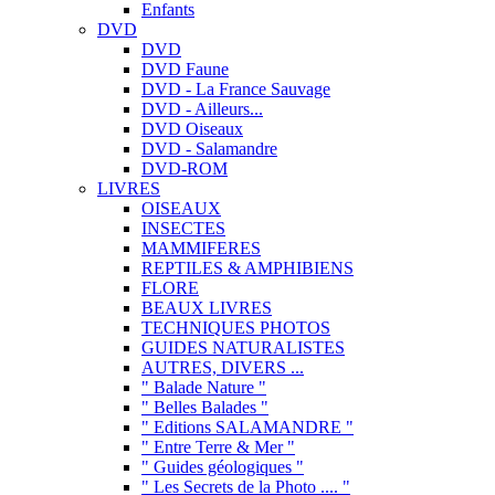
Enfants
DVD
DVD
DVD Faune
DVD - La France Sauvage
DVD - Ailleurs...
DVD Oiseaux
DVD - Salamandre
DVD-ROM
LIVRES
OISEAUX
INSECTES
MAMMIFERES
REPTILES & AMPHIBIENS
FLORE
BEAUX LIVRES
TECHNIQUES PHOTOS
GUIDES NATURALISTES
AUTRES, DIVERS ...
" Balade Nature "
" Belles Balades "
" Editions SALAMANDRE "
" Entre Terre & Mer "
" Guides géologiques "
" Les Secrets de la Photo .... "