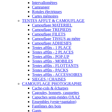
Intervallomètres
Camranger
Rotules électriques
Cartes mémoires
TENTES AFFUT & CAMOUFLAGE
Camouflage MATERIEL
Camouflage TREPIEDS
Camouflage FILETS
Camouflage TISSUS au mètre
Camouflage ADHESIFS
Tentes affûts - 1 PLACE
Tentes affûts - 2 PLACES
Tentes affûts - POP-UP
Tentes affûts - MOBILES
Tentes affûts - FLOTTANTS
Tentes affûts - PACKS
Tentes affûts - ACCESSOIRES
SIEGES / CHAISES
CAMOUFLAGE PHOTOGRAPHE
Cache-cols & écharpes
Cagoules, bonnets, casquettes
Capuches semi-rigides OXAZ
Ensembles (veste+pantalon)
Fantômes des bois
Gants