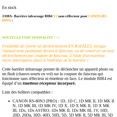
En stock
JAMA - Barrière infrarouge BIR4
V2
sans réflecteur pour
CANON (RS-
80N3)
:
NOUVELLE FONCTIONNALITE ! -->
Possibilité de choisir un déclenchement EN RAFALES, lorsque
l'animal reste positionné devant le faisceau, ou de conserver un seul
déclenchement par coupure de faisceau, à l'aide d'un nouveau
micro interrupteur placé à l'intérieur de la barrière !
Cette barrière infrarouge permet de déclencher un appareil photo ou
un flash (chauve-souris en vol) sur la coupure du faisceau qui
fonctionne sans réflecteur ni émetteur en face. Le module BIR4 est
équipé d’un
émetteur-récepteur incorporé.
Liste des boîtiers compatibles :
CANON RS-80N3 (PRO) : 1D, 1D C, 1D MK II, 1D MK II
N, 1D MK III, 1D MK IV, 1D X, 1D X MK II, 1D X MK
III, 1Ds, 1Ds ASTRO, 1Ds MK II, 1Ds MK III, 1V, 10D,
20D, 20Da, 30D, 40D, 50D, 5D, 5D MK II, 5D MK III, 5D