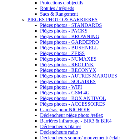
Protections d'objectifs
Rotules / trépieds
Sacs & Rangement
PIEGES PHOTO & BARRIERES
Pièges photos - STANDARDS
Pièges photos - PACKS
Pièges photos - BROWNING
Pièges photos - GARDEPRO
Pièges photos - BUSHNELL
Pièges photos - ZEISS
Pièges photos - NUMAXES
Pièges photos - REOLINK
Pièges photos - RECONYX
Pièges photos - AUTRES MARQUES
Pièges photos - SOLAIRES
Pièges photos - WIFI
Pièges photos - GSM 4G
Pièges photos - BOX ANTIVOL
Pièges photos - ACCESSOIRES
Caméras pour NICHOIR
Déclencheur piège photo /reflex
Barrières infrarouge - BIR3 & BIR4
Déclencheurs filaires
Déclencheurs radio
Déclencheurs sonore/ mouvement/ éclair