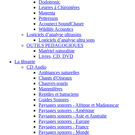
Dodotronic
Leurres à Chiroptères
Magenta
Pettersson
Acounect SoundChaser
Wildlife Acoustics
Logiciels d’analyse ultrasons
Logiciels d’analyse ultra sons
OUTILS PEDAGOGIQUES
Matériel naturaliste
Livres, CD, DVD
La librairie
CD Audio
Ambiances naturelles
Chants d'Oiseaux
Chauves-souris
Mammifères
Reptiles et batraciens
Guides Sonores
Paysages sonores - Afrique et Madagascar
Paysages sonores - Amérique
Paysages sonores - Asie et Australie
Paysages sonores - Europe
Paysages sonores - France
Paysages sonores - Monde