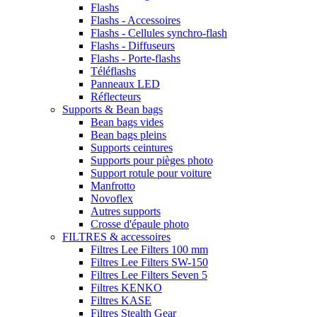
Flashs
Flashs - Accessoires
Flashs - Cellules synchro-flash
Flashs - Diffuseurs
Flashs - Porte-flashs
Téléflashs
Panneaux LED
Réflecteurs
Supports & Bean bags
Bean bags vides
Bean bags pleins
Supports ceintures
Supports pour pièges photo
Support rotule pour voiture
Manfrotto
Novoflex
Autres supports
Crosse d'épaule photo
FILTRES & accessoires
Filtres Lee Filters 100 mm
Filtres Lee Filters SW-150
Filtres Lee Filters Seven 5
Filtres KENKO
Filtres KASE
Filtres Stealth Gear