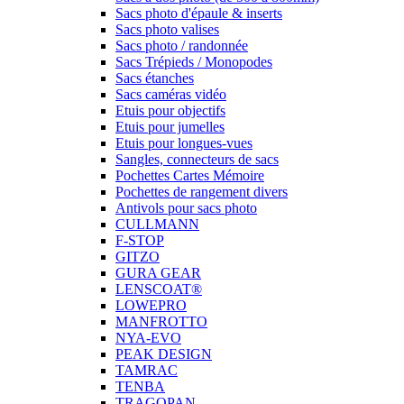
Sacs photo d'épaule & inserts
Sacs photo valises
Sacs photo / randonnée
Sacs Trépieds / Monopodes
Sacs étanches
Sacs caméras vidéo
Etuis pour objectifs
Etuis pour jumelles
Etuis pour longues-vues
Sangles, connecteurs de sacs
Pochettes Cartes Mémoire
Pochettes de rangement divers
Antivols pour sacs photo
CULLMANN
F-STOP
GITZO
GURA GEAR
LENSCOAT®
LOWEPRO
MANFROTTO
NYA-EVO
PEAK DESIGN
TAMRAC
TENBA
TRAGOPAN