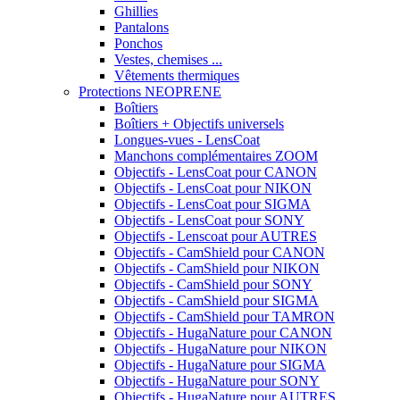
Ghillies
Pantalons
Ponchos
Vestes, chemises ...
Vêtements thermiques
Protections NEOPRENE
Boîtiers
Boîtiers + Objectifs universels
Longues-vues - LensCoat
Manchons complémentaires ZOOM
Objectifs - LensCoat pour CANON
Objectifs - LensCoat pour NIKON
Objectifs - LensCoat pour SIGMA
Objectifs - LensCoat pour SONY
Objectifs - Lenscoat pour AUTRES
Objectifs - CamShield pour CANON
Objectifs - CamShield pour NIKON
Objectifs - CamShield pour SONY
Objectifs - CamShield pour SIGMA
Objectifs - CamShield pour TAMRON
Objectifs - HugaNature pour CANON
Objectifs - HugaNature pour NIKON
Objectifs - HugaNature pour SIGMA
Objectifs - HugaNature pour SONY
Objectifs - HugaNature pour AUTRES