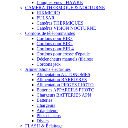
Longues-vues - HAWKE
CAMERA THERMIQUE & NOCTURNE
HIKMICRO
PULSAR
Caméras THERMIQUES
Caméras VISION NOCTURNE
Cordons de télécommandes
Cordons pour BIR3
Cordons pour BIR2
Cordons pour BIR 4
Cordons pour crosse d'épaule
Déclencheurs manuels (filaires)
Cordons jack
Alimentations électriques
Alimentation AUTONOMES
Alimentation BARRIERES
Alimentation PIEGES PHOTO
Batteries APPAREILS PHOTO
Chargeurs BATTERIES APN
Batteries
Chargeurs
Adaptateurs
Piles et accus
Divers
FLASH & Éclairage