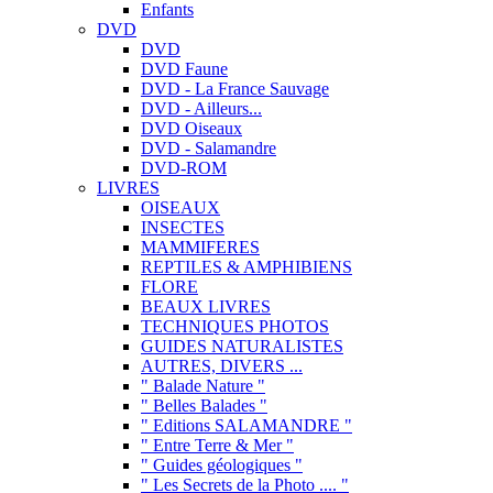
Enfants
DVD
DVD
DVD Faune
DVD - La France Sauvage
DVD - Ailleurs...
DVD Oiseaux
DVD - Salamandre
DVD-ROM
LIVRES
OISEAUX
INSECTES
MAMMIFERES
REPTILES & AMPHIBIENS
FLORE
BEAUX LIVRES
TECHNIQUES PHOTOS
GUIDES NATURALISTES
AUTRES, DIVERS ...
" Balade Nature "
" Belles Balades "
" Editions SALAMANDRE "
" Entre Terre & Mer "
" Guides géologiques "
" Les Secrets de la Photo .... "