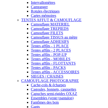
Intervallomètres
Camranger
Rotules électriques
Cartes mémoires
TENTES AFFUT & CAMOUFLAGE
Camouflage MATERIEL
Camouflage TREPIEDS
Camouflage FILETS
Camouflage TISSUS au mètre
Camouflage ADHESIFS
Tentes affûts - 1 PLACE
Tentes affûts - 2 PLACES
Tentes affûts - POP-UP
Tentes affûts - MOBILES
Tentes affûts - FLOTTANTS
Tentes affûts - PACKS
Tentes affûts - ACCESSOIRES
SIEGES / CHAISES
CAMOUFLAGE PHOTOGRAPHE
Cache-cols & écharpes
Cagoules, bonnets, casquettes
Capuches semi-rigides OXAZ
Ensembles (veste+pantalon)
Fantômes des bois
Gants