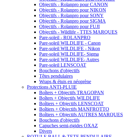
Objectifs - Rolanpro pour CANON
Objectifs - Rolanpro pour NIKON
Objectifs - Rolanpro pour SONY
Objectifs - Rolanpro pour SIGMA
Objectifs - Rolanpro pour FUJI
Objectifs - Wildlife - TTES MARQUES
Pare-soleil - ROLANPRO
Pare-soleil WILDLIFE - Canon
Pare-soleil WILDLIFE - Nikon
Pare-soleil WILDLIFE- Sigma
Pare-soleil WILDLIFE- Autres
Pare-soleil LENSCOAT
Bouchons d'objectifs
Têtes pendulaires
Wraps & étuis en néoprène
Protections ANTI-PLUIE
Boîters + Objectifs TRAGOPAN
Boîters + Objectifs WILDLIFE
Boîtiers + Objectifs LENSCOAT
Boîtiers + Objectifs MANFROTTO
Boîtiers + Objectifs AUTRES MARQUES
Bouchons d'objectifs
Capuches semi-rigides OXAZ
Divers
ROTULE BALL & TETE PENDULAIRE