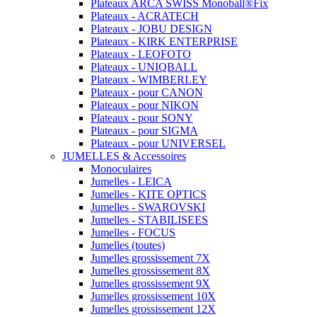
Plateaux ARCA SWISS Monoball®Fix
Plateaux - ACRATECH
Plateaux - JOBU DESIGN
Plateaux - KIRK ENTERPRISE
Plateaux - LEOFOTO
Plateaux - UNIQBALL
Plateaux - WIMBERLEY
Plateaux - pour CANON
Plateaux - pour NIKON
Plateaux - pour SONY
Plateaux - pour SIGMA
Plateaux - pour UNIVERSEL
JUMELLES & Accessoires
Monoculaires
Jumelles - LEICA
Jumelles - KITE OPTICS
Jumelles - SWAROVSKI
Jumelles - STABILISEES
Jumelles - FOCUS
Jumelles (toutes)
Jumelles grossissement 7X
Jumelles grossissement 8X
Jumelles grossissement 9X
Jumelles grossissement 10X
Jumelles grossissement 12X