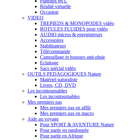
Plateaux en L
Réalité virtuelle
Occasion
VIDEO
TREPIEDS & MONOPODES vidéo
ROTULES FLUIDES pour vidéo
AUDIO micros & enregistreurs
Accessoires
Stabilisateurs
Télécommande
Camouflage et housses anti-pluie
Eclairage
Sacs spécial vidéo
OUTILS PEDAGOGIQUES Nature
Matériel naturaliste
Livres, CD, DVD
Les incontournables
Les incontournables
Mes premiers pas
Mes premiers pas en affût
Mes premiers pas en macro
Aide au voyage
Pour SPORT & AVENTURE Nature
Pour partir en randonnée
Pour partir en Afrique