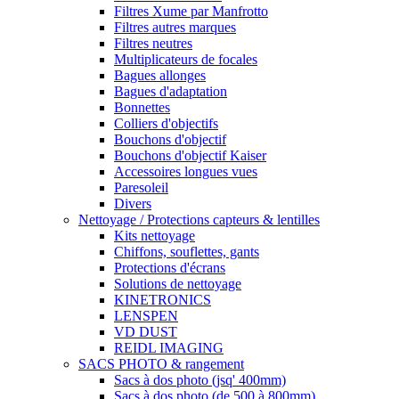
Filtres Xume par Manfrotto
Filtres autres marques
Filtres neutres
Multiplicateurs de focales
Bagues allonges
Bagues d'adaptation
Bonnettes
Colliers d'objectifs
Bouchons d'objectif
Bouchons d'objectif Kaiser
Accessoires longues vues
Paresoleil
Divers
Nettoyage / Protections capteurs & lentilles
Kits nettoyage
Chiffons, souflettes, gants
Protections d'écrans
Solutions de nettoyage
KINETRONICS
LENSPEN
VD DUST
REIDL IMAGING
SACS PHOTO & rangement
Sacs à dos photo (jsq' 400mm)
Sacs à dos photo (de 500 à 800mm)