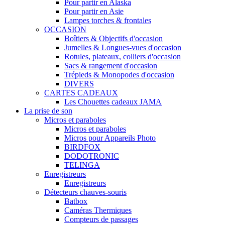
Pour partir en Alaska
Pour partir en Asie
Lampes torches & frontales
OCCASION
Boîtiers & Objectifs d'occasion
Jumelles & Longues-vues d'occasion
Rotules, plateaux, colliers d'occasion
Sacs & rangement d'occasion
Trépieds & Monopodes d'occasion
DIVERS
CARTES CADEAUX
Les Chouettes cadeaux JAMA
La prise de son
Micros et paraboles
Micros et paraboles
Micros pour Appareils Photo
BIRDFOX
DODOTRONIC
TELINGA
Enregistreurs
Enregistreurs
Détecteurs chauves-souris
Batbox
Caméras Thermiques
Compteurs de passages