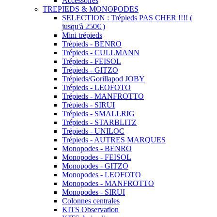
Accessoires
TREPIEDS & MONOPODES
SELECTION : Trépieds PAS CHER !!!! (
jusqu'à 250€ )
Mini trépieds
Trépieds - BENRO
Trépieds - CULLMANN
Trépieds - FEISOL
Trépieds - GITZO
Trépieds/Gorillapod JOBY
Trépieds - LEOFOTO
Trépieds - MANFROTTO
Trépieds - SIRUI
Trépieds - SMALLRIG
Trépieds - STARBLITZ
Trépieds - UNILOC
Trépieds - AUTRES MARQUES
Monopodes - BENRO
Monopodes - FEISOL
Monopodes - GITZO
Monopodes - LEOFOTO
Monopodes - MANFROTTO
Monopodes - SIRUI
Colonnes centrales
KITS Observation