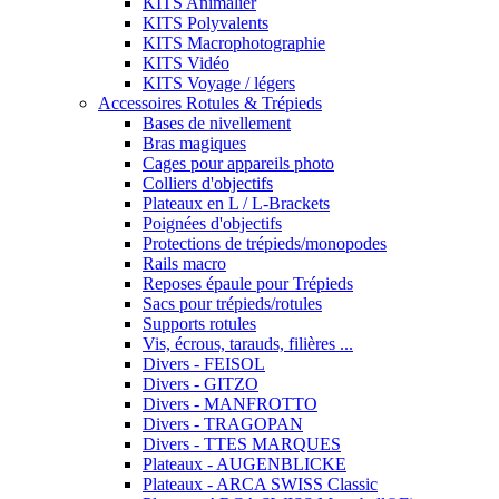
KITS Animalier
KITS Polyvalents
KITS Macrophotographie
KITS Vidéo
KITS Voyage / légers
Accessoires Rotules & Trépieds
Bases de nivellement
Bras magiques
Cages pour appareils photo
Colliers d'objectifs
Plateaux en L / L-Brackets
Poignées d'objectifs
Protections de trépieds/monopodes
Rails macro
Reposes épaule pour Trépieds
Sacs pour trépieds/rotules
Supports rotules
Vis, écrous, tarauds, filières ...
Divers - FEISOL
Divers - GITZO
Divers - MANFROTTO
Divers - TRAGOPAN
Divers - TTES MARQUES
Plateaux - AUGENBLICKE
Plateaux - ARCA SWISS Classic