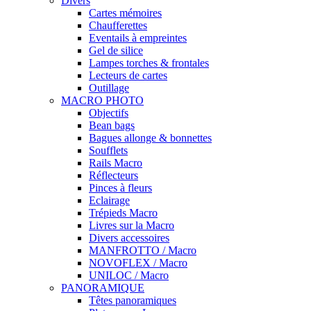
Divers
Cartes mémoires
Chaufferettes
Eventails à empreintes
Gel de silice
Lampes torches & frontales
Lecteurs de cartes
Outillage
MACRO PHOTO
Objectifs
Bean bags
Bagues allonge & bonnettes
Soufflets
Rails Macro
Réflecteurs
Pinces à fleurs
Eclairage
Trépieds Macro
Livres sur la Macro
Divers accessoires
MANFROTTO / Macro
NOVOFLEX / Macro
UNILOC / Macro
PANORAMIQUE
Têtes panoramiques