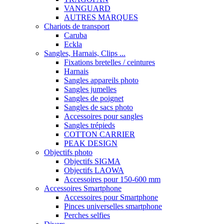
VANGUARD
AUTRES MARQUES
Chariots de transport
Caruba
Eckla
Sangles, Harnais, Clips ...
Fixations bretelles / ceintures
Harnais
Sangles appareils photo
Sangles jumelles
Sangles de poignet
Sangles de sacs photo
Accessoires pour sangles
Sangles trépieds
COTTON CARRIER
PEAK DESIGN
Objectifs photo
Objectifs SIGMA
Objectifs LAOWA
Accessoires pour 150-600 mm
Accessoires Smartphone
Accessoires pour Smartphone
Pinces universelles smartphone
Perches selfies