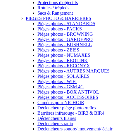
Protections d'objectifs
Rotules / trépieds
Sacs & Rangement
PIEGES PHOTO & BARRIERES
Pièges photos - STANDARDS
Pièges photos - PACKS
Pièges photos - BROWNING
Pièges photos - GARDEPRO
Pièges photos - BUSHNELL
Pièges photos - ZEISS
Pièges photos - NUMAXES
Pièges photos - REOLINK
Pièges photos - RECONYX
Pièges photos - AUTRES MARQUES
Pièges photos - SOLAIRES
Pièges photos - WIFI
Pièges photos - GSM 4G
Pièges photos - BOX ANTIVOL
Pièges photos - ACCESSOIRES
Caméras pour NICHOIR
Déclencheur piège photo /reflex
Barrières infrarouge - BIR3 & BIR4
Déclencheurs filaires
Déclencheurs radio
Déclencheurs sonore/ mouvement/ éclair