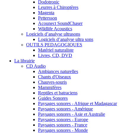
Dodotronic
Leurres à Chiroptères
Magenta
Pettersson
Acounect SoundChaser
Wildlife Acoustics
Logiciels d’analyse ultrasons
Logiciels d’analyse ultra sons
OUTILS PEDAGOGIQUES
Matériel naturaliste
Livres, CD, DVD
La librairie
CD Audio
Ambiances naturelles
Chants d'Oiseaux
Chauves-souris
Mammifères
Reptiles et batraciens
Guides Sonores
Paysages sonores - Afrique et Madagascar
Paysages sonores - Amérique
Paysages sonores - Asie et Australie
Paysages sonores - Europe
Paysages sonores - France
Paysages sonores - Monde