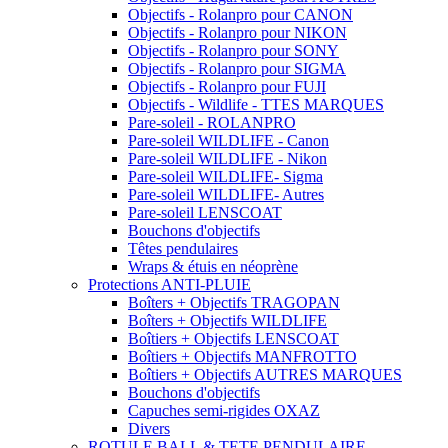
Objectifs - Rolanpro pour CANON
Objectifs - Rolanpro pour NIKON
Objectifs - Rolanpro pour SONY
Objectifs - Rolanpro pour SIGMA
Objectifs - Rolanpro pour FUJI
Objectifs - Wildlife - TTES MARQUES
Pare-soleil - ROLANPRO
Pare-soleil WILDLIFE - Canon
Pare-soleil WILDLIFE - Nikon
Pare-soleil WILDLIFE- Sigma
Pare-soleil WILDLIFE- Autres
Pare-soleil LENSCOAT
Bouchons d'objectifs
Têtes pendulaires
Wraps & étuis en néoprène
Protections ANTI-PLUIE
Boîters + Objectifs TRAGOPAN
Boîters + Objectifs WILDLIFE
Boîtiers + Objectifs LENSCOAT
Boîtiers + Objectifs MANFROTTO
Boîtiers + Objectifs AUTRES MARQUES
Bouchons d'objectifs
Capuches semi-rigides OXAZ
Divers
ROTULE BALL & TETE PENDULAIRE