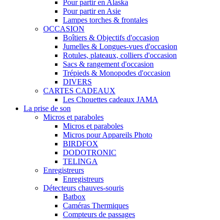
Pour partir en Alaska
Pour partir en Asie
Lampes torches & frontales
OCCASION
Boîtiers & Objectifs d'occasion
Jumelles & Longues-vues d'occasion
Rotules, plateaux, colliers d'occasion
Sacs & rangement d'occasion
Trépieds & Monopodes d'occasion
DIVERS
CARTES CADEAUX
Les Chouettes cadeaux JAMA
La prise de son
Micros et paraboles
Micros et paraboles
Micros pour Appareils Photo
BIRDFOX
DODOTRONIC
TELINGA
Enregistreurs
Enregistreurs
Détecteurs chauves-souris
Batbox
Caméras Thermiques
Compteurs de passages