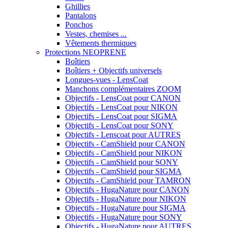
Ghillies
Pantalons
Ponchos
Vestes, chemises ...
Vêtements thermiques
Protections NEOPRENE
Boîtiers
Boîtiers + Objectifs universels
Longues-vues - LensCoat
Manchons complémentaires ZOOM
Objectifs - LensCoat pour CANON
Objectifs - LensCoat pour NIKON
Objectifs - LensCoat pour SIGMA
Objectifs - LensCoat pour SONY
Objectifs - Lenscoat pour AUTRES
Objectifs - CamShield pour CANON
Objectifs - CamShield pour NIKON
Objectifs - CamShield pour SONY
Objectifs - CamShield pour SIGMA
Objectifs - CamShield pour TAMRON
Objectifs - HugaNature pour CANON
Objectifs - HugaNature pour NIKON
Objectifs - HugaNature pour SIGMA
Objectifs - HugaNature pour SONY
Objectifs - HugaNature pour AUTRES