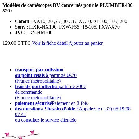
Modèles de caméscopes DV concernés pour le PLUMBER480-
520 :
Canon
: XA10, 20 ,25 ,30 , 35. XC10. XF100, 105, 200
Sony
: HXR-NX100. PXW-FS5+18-105. PXW-X70
JVC
: GY-HM200
129.00 € TTC
Voir la fiche détail
Ajouter au panier
transport par colissimo
ou point relais
à partir de 6€70
(France métropolitaine)
frais de port offerts
à partir de 300€
de commande
(France métropolitaine)
paiement sécurisé
Paiement en 3 fois
des questions ? besoin d’aide ?
Appelez le (+33) 05 19 98
07 41
ou consultez le service clientèle