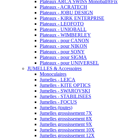
Plateaux ARCA SWISS Monoball®Fix
Plateaux - ACRATECH
Plateaux - JOBU DESIGN
Plateaux - KIRK ENTERPRISE
Plateaux - LEOFOTO
Plateaux - UNIQBALL
Plateaux - WIMBERLEY
Plateaux - pour CANON
Plateaux - pour NIKON
Plateaux - pour SONY
Plateaux - pour SIGMA
Plateaux - pour UNIVERSEL
JUMELLES & Accessoires
Monoculaires
Jumelles - LEICA
Jumelles - KITE OPTICS
Jumelles - SWAROVSKI
Jumelles - STABILISEES
Jumelles - FOCUS
Jumelles (toutes)
Jumelles grossissement 7X
Jumelles grossissement 8X
Jumelles grossissement 9X
Jumelles grossissement 10X
Jumelles grossissement 12X