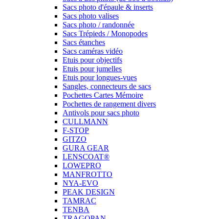
Sacs photo d'épaule & inserts
Sacs photo valises
Sacs photo / randonnée
Sacs Trépieds / Monopodes
Sacs étanches
Sacs caméras vidéo
Etuis pour objectifs
Etuis pour jumelles
Etuis pour longues-vues
Sangles, connecteurs de sacs
Pochettes Cartes Mémoire
Pochettes de rangement divers
Antivols pour sacs photo
CULLMANN
F-STOP
GITZO
GURA GEAR
LENSCOAT®
LOWEPRO
MANFROTTO
NYA-EVO
PEAK DESIGN
TAMRAC
TENBA
TRAGOPAN