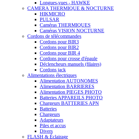
Longues-vues - HAWKE
CAMERA THERMIQUE & NOCTURNE
HIKMICRO
PULSAR
Caméras THERMIQUES
Caméras VISION NOCTURNE
Cordons de télécommandes
Cordons pour BIR3
Cordons pour BIR2
Cordons pour BIR 4
Cordons pour crosse d'épaule
Déclencheurs manuels (filaires)
Cordons jack
Alimentations électriques
Alimentation AUTONOMES
Alimentation BARRIERES
Alimentation PIEGES PHOTO
Batteries APPAREILS PHOTO
Chargeurs BATTERIES APN
Batteries
Chargeurs
Adaptateurs
Piles et accus
Divers
FLASH & Éclairage