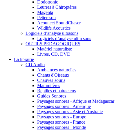
Dodotronic
Leurres à Chiroptères
Magenta
Pettersson
Acounect SoundChaser
Wildlife Acoustics
Logiciels d’analyse ultrasons
Logiciels d’analyse ultra sons
OUTILS PEDAGOGIQUES
Matériel naturaliste
Livres, CD, DVD
La librairie
CD Audio
Ambiances naturelles
Chants d'Oiseaux
Chauves-souris
Mammifères
Reptiles et batraciens
Guides Sonores
Paysages sonores - Afrique et Madagascar
Paysages sonores - Amérique
Paysages sonores - Asie et Australie
Paysages sonores - Europe
Paysages sonores - France
Paysages sonores - Monde