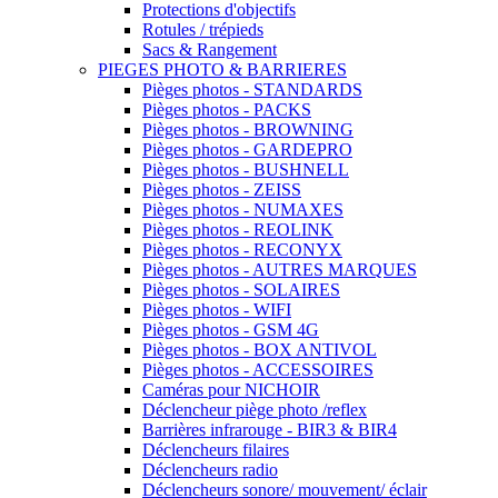
Protections d'objectifs
Rotules / trépieds
Sacs & Rangement
PIEGES PHOTO & BARRIERES
Pièges photos - STANDARDS
Pièges photos - PACKS
Pièges photos - BROWNING
Pièges photos - GARDEPRO
Pièges photos - BUSHNELL
Pièges photos - ZEISS
Pièges photos - NUMAXES
Pièges photos - REOLINK
Pièges photos - RECONYX
Pièges photos - AUTRES MARQUES
Pièges photos - SOLAIRES
Pièges photos - WIFI
Pièges photos - GSM 4G
Pièges photos - BOX ANTIVOL
Pièges photos - ACCESSOIRES
Caméras pour NICHOIR
Déclencheur piège photo /reflex
Barrières infrarouge - BIR3 & BIR4
Déclencheurs filaires
Déclencheurs radio
Déclencheurs sonore/ mouvement/ éclair