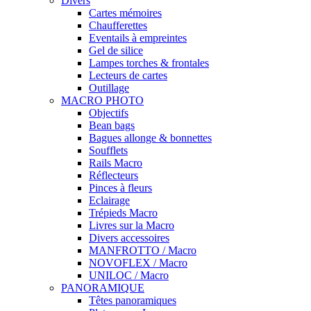
Divers
Cartes mémoires
Chaufferettes
Eventails à empreintes
Gel de silice
Lampes torches & frontales
Lecteurs de cartes
Outillage
MACRO PHOTO
Objectifs
Bean bags
Bagues allonge & bonnettes
Soufflets
Rails Macro
Réflecteurs
Pinces à fleurs
Eclairage
Trépieds Macro
Livres sur la Macro
Divers accessoires
MANFROTTO / Macro
NOVOFLEX / Macro
UNILOC / Macro
PANORAMIQUE
Têtes panoramiques