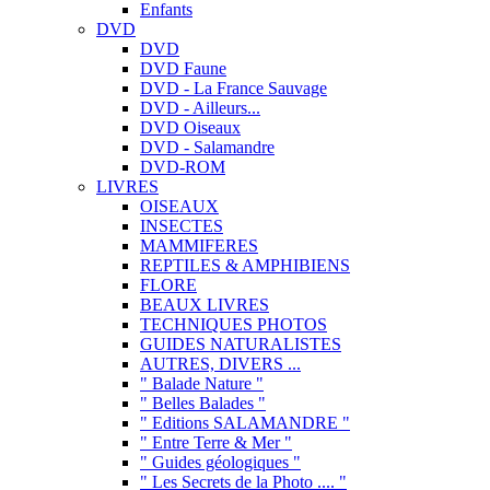
Enfants
DVD
DVD
DVD Faune
DVD - La France Sauvage
DVD - Ailleurs...
DVD Oiseaux
DVD - Salamandre
DVD-ROM
LIVRES
OISEAUX
INSECTES
MAMMIFERES
REPTILES & AMPHIBIENS
FLORE
BEAUX LIVRES
TECHNIQUES PHOTOS
GUIDES NATURALISTES
AUTRES, DIVERS ...
" Balade Nature "
" Belles Balades "
" Editions SALAMANDRE "
" Entre Terre & Mer "
" Guides géologiques "
" Les Secrets de la Photo .... "