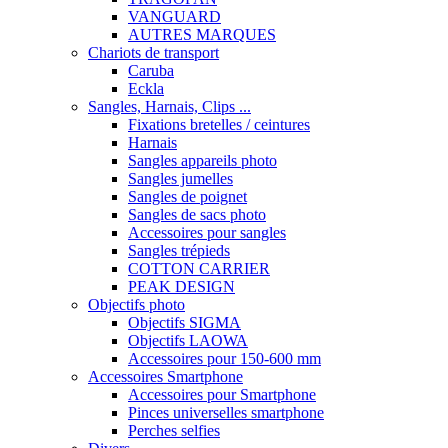
VANGUARD
AUTRES MARQUES
Chariots de transport
Caruba
Eckla
Sangles, Harnais, Clips ...
Fixations bretelles / ceintures
Harnais
Sangles appareils photo
Sangles jumelles
Sangles de poignet
Sangles de sacs photo
Accessoires pour sangles
Sangles trépieds
COTTON CARRIER
PEAK DESIGN
Objectifs photo
Objectifs SIGMA
Objectifs LAOWA
Accessoires pour 150-600 mm
Accessoires Smartphone
Accessoires pour Smartphone
Pinces universelles smartphone
Perches selfies