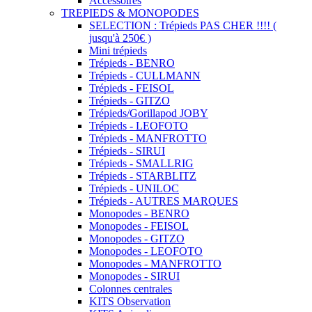
Accessoires
TREPIEDS & MONOPODES
SELECTION : Trépieds PAS CHER !!!! (
jusqu'à 250€ )
Mini trépieds
Trépieds - BENRO
Trépieds - CULLMANN
Trépieds - FEISOL
Trépieds - GITZO
Trépieds/Gorillapod JOBY
Trépieds - LEOFOTO
Trépieds - MANFROTTO
Trépieds - SIRUI
Trépieds - SMALLRIG
Trépieds - STARBLITZ
Trépieds - UNILOC
Trépieds - AUTRES MARQUES
Monopodes - BENRO
Monopodes - FEISOL
Monopodes - GITZO
Monopodes - LEOFOTO
Monopodes - MANFROTTO
Monopodes - SIRUI
Colonnes centrales
KITS Observation