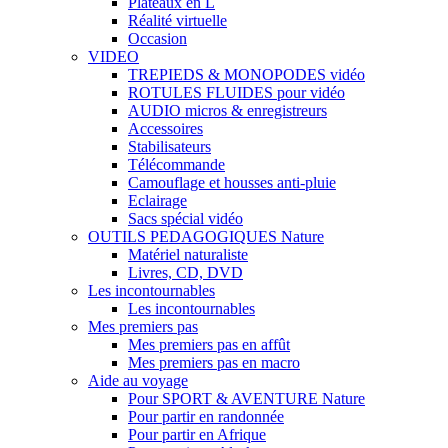
Plateaux en L
Réalité virtuelle
Occasion
VIDEO
TREPIEDS & MONOPODES vidéo
ROTULES FLUIDES pour vidéo
AUDIO micros & enregistreurs
Accessoires
Stabilisateurs
Télécommande
Camouflage et housses anti-pluie
Eclairage
Sacs spécial vidéo
OUTILS PEDAGOGIQUES Nature
Matériel naturaliste
Livres, CD, DVD
Les incontournables
Les incontournables
Mes premiers pas
Mes premiers pas en affût
Mes premiers pas en macro
Aide au voyage
Pour SPORT & AVENTURE Nature
Pour partir en randonnée
Pour partir en Afrique