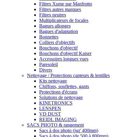
Filtres Xume par Manfrotto
Filtres autres marques
Filtres neutres
Multiplicateurs de focales
Bagues allonges
Bagues d'adaptation
Bonnettes
Colliers d'objectifs
Bouchons d'objectif
Bouchons d'objectif Kaiser
Accessoires longues vues
Paresoleil
Divers
Nettoyage / Protections capteurs & lentilles
Kits nettoyage
Chiffons, souflettes, gants
Protections d'écrans
Solutions de nettoyage
KINETRONICS
LENSPEN
VD DUST
REIDL IMAGING
SACS PHOTO & rangement
Sacs à dos photo (jsq' 400mm)
Sacs à dos photo (de 500 à 800mm)