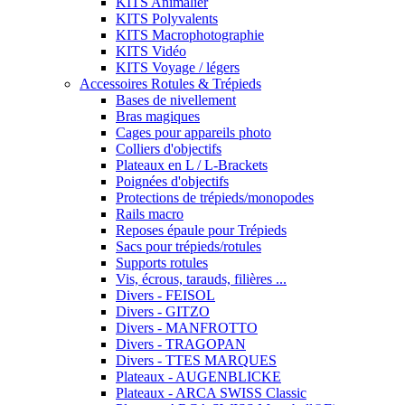
KITS Animalier
KITS Polyvalents
KITS Macrophotographie
KITS Vidéo
KITS Voyage / légers
Accessoires Rotules & Trépieds
Bases de nivellement
Bras magiques
Cages pour appareils photo
Colliers d'objectifs
Plateaux en L / L-Brackets
Poignées d'objectifs
Protections de trépieds/monopodes
Rails macro
Reposes épaule pour Trépieds
Sacs pour trépieds/rotules
Supports rotules
Vis, écrous, tarauds, filières ...
Divers - FEISOL
Divers - GITZO
Divers - MANFROTTO
Divers - TRAGOPAN
Divers - TTES MARQUES
Plateaux - AUGENBLICKE
Plateaux - ARCA SWISS Classic