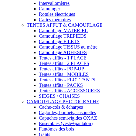
Intervallomètres
Camranger
Rotules électriques
Cartes mémoires
TENTES AFFUT & CAMOUFLAGE
Camouflage MATERIEL
Camouflage TREPIEDS
Camouflage FILETS
Camouflage TISSUS au mètre
Camouflage ADHESIFS
Tentes affûts - 1 PLACE
Tentes affûts - 2 PLACES
Tentes affûts - POP-UP
Tentes affûts - MOBILES
Tentes affûts - FLOTTANTS
Tentes affûts - PACKS
Tentes affûts - ACCESSOIRES
SIEGES / CHAISES
CAMOUFLAGE PHOTOGRAPHE
Cache-cols & écharpes
Cagoules, bonnets, casquettes
Capuches semi-rigides OXAZ
Ensembles (veste+pantalon)
Fantômes des bois
Gants