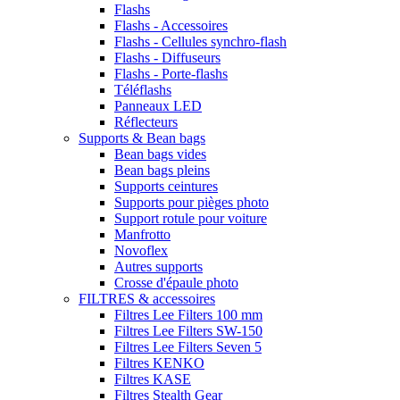
Flashs
Flashs - Accessoires
Flashs - Cellules synchro-flash
Flashs - Diffuseurs
Flashs - Porte-flashs
Téléflashs
Panneaux LED
Réflecteurs
Supports & Bean bags
Bean bags vides
Bean bags pleins
Supports ceintures
Supports pour pièges photo
Support rotule pour voiture
Manfrotto
Novoflex
Autres supports
Crosse d'épaule photo
FILTRES & accessoires
Filtres Lee Filters 100 mm
Filtres Lee Filters SW-150
Filtres Lee Filters Seven 5
Filtres KENKO
Filtres KASE
Filtres Stealth Gear