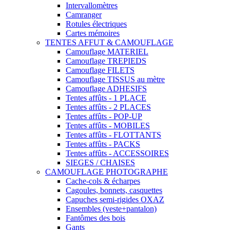
Intervallomètres
Camranger
Rotules électriques
Cartes mémoires
TENTES AFFUT & CAMOUFLAGE
Camouflage MATERIEL
Camouflage TREPIEDS
Camouflage FILETS
Camouflage TISSUS au mètre
Camouflage ADHESIFS
Tentes affûts - 1 PLACE
Tentes affûts - 2 PLACES
Tentes affûts - POP-UP
Tentes affûts - MOBILES
Tentes affûts - FLOTTANTS
Tentes affûts - PACKS
Tentes affûts - ACCESSOIRES
SIEGES / CHAISES
CAMOUFLAGE PHOTOGRAPHE
Cache-cols & écharpes
Cagoules, bonnets, casquettes
Capuches semi-rigides OXAZ
Ensembles (veste+pantalon)
Fantômes des bois
Gants