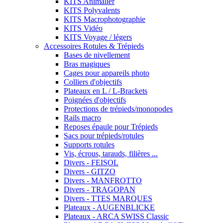
KITS Animalier
KITS Polyvalents
KITS Macrophotographie
KITS Vidéo
KITS Voyage / légers
Accessoires Rotules & Trépieds
Bases de nivellement
Bras magiques
Cages pour appareils photo
Colliers d'objectifs
Plateaux en L / L-Brackets
Poignées d'objectifs
Protections de trépieds/monopodes
Rails macro
Reposes épaule pour Trépieds
Sacs pour trépieds/rotules
Supports rotules
Vis, écrous, tarauds, filières ...
Divers - FEISOL
Divers - GITZO
Divers - MANFROTTO
Divers - TRAGOPAN
Divers - TTES MARQUES
Plateaux - AUGENBLICKE
Plateaux - ARCA SWISS Classic