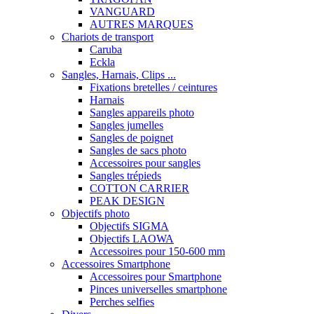
VANGUARD
AUTRES MARQUES
Chariots de transport
Caruba
Eckla
Sangles, Harnais, Clips ...
Fixations bretelles / ceintures
Harnais
Sangles appareils photo
Sangles jumelles
Sangles de poignet
Sangles de sacs photo
Accessoires pour sangles
Sangles trépieds
COTTON CARRIER
PEAK DESIGN
Objectifs photo
Objectifs SIGMA
Objectifs LAOWA
Accessoires pour 150-600 mm
Accessoires Smartphone
Accessoires pour Smartphone
Pinces universelles smartphone
Perches selfies