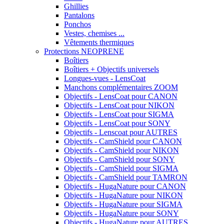
Ghillies
Pantalons
Ponchos
Vestes, chemises ...
Vêtements thermiques
Protections NEOPRENE
Boîtiers
Boîtiers + Objectifs universels
Longues-vues - LensCoat
Manchons complémentaires ZOOM
Objectifs - LensCoat pour CANON
Objectifs - LensCoat pour NIKON
Objectifs - LensCoat pour SIGMA
Objectifs - LensCoat pour SONY
Objectifs - Lenscoat pour AUTRES
Objectifs - CamShield pour CANON
Objectifs - CamShield pour NIKON
Objectifs - CamShield pour SONY
Objectifs - CamShield pour SIGMA
Objectifs - CamShield pour TAMRON
Objectifs - HugaNature pour CANON
Objectifs - HugaNature pour NIKON
Objectifs - HugaNature pour SIGMA
Objectifs - HugaNature pour SONY
Objectifs - HugaNature pour AUTRES