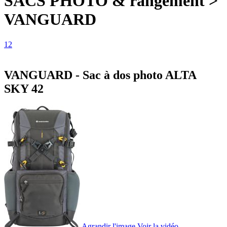
SACS PHOTO & rangement >
VANGUARD
1
2
VANGUARD - Sac à dos photo ALTA
SKY 42
Agrandir l'image
Voir la vidéo