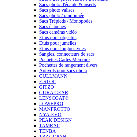
Sacs photo d'épaule & inserts
Sacs photo valises
Sacs photo / randonnée
Sacs Trépieds / Monopodes
Sacs étanches
Sacs caméras vidéo
Etuis pour objectifs
Etuis pour jumelles
Etuis pour longues-vues
Sangles, connecteurs de sacs
Pochettes Cartes Mémoire
Pochettes de rangement divers
Antivols pour sacs photo
CULLMANN
F-STOP
GITZO
GURA GEAR
LENSCOAT®
LOWEPRO
MANFROTTO
NYA-EVO
PEAK DESIGN
TAMRAC
TENBA
TRAGOPAN