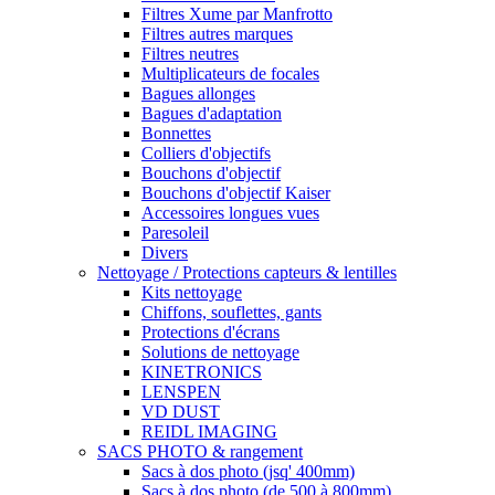
Filtres Xume par Manfrotto
Filtres autres marques
Filtres neutres
Multiplicateurs de focales
Bagues allonges
Bagues d'adaptation
Bonnettes
Colliers d'objectifs
Bouchons d'objectif
Bouchons d'objectif Kaiser
Accessoires longues vues
Paresoleil
Divers
Nettoyage / Protections capteurs & lentilles
Kits nettoyage
Chiffons, souflettes, gants
Protections d'écrans
Solutions de nettoyage
KINETRONICS
LENSPEN
VD DUST
REIDL IMAGING
SACS PHOTO & rangement
Sacs à dos photo (jsq' 400mm)
Sacs à dos photo (de 500 à 800mm)