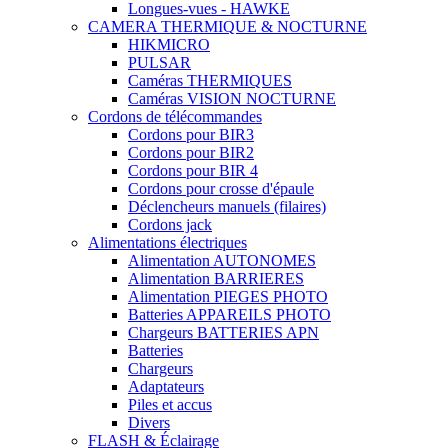
Longues-vues - HAWKE
CAMERA THERMIQUE & NOCTURNE
HIKMICRO
PULSAR
Caméras THERMIQUES
Caméras VISION NOCTURNE
Cordons de télécommandes
Cordons pour BIR3
Cordons pour BIR2
Cordons pour BIR 4
Cordons pour crosse d'épaule
Déclencheurs manuels (filaires)
Cordons jack
Alimentations électriques
Alimentation AUTONOMES
Alimentation BARRIERES
Alimentation PIEGES PHOTO
Batteries APPAREILS PHOTO
Chargeurs BATTERIES APN
Batteries
Chargeurs
Adaptateurs
Piles et accus
Divers
FLASH & Éclairage