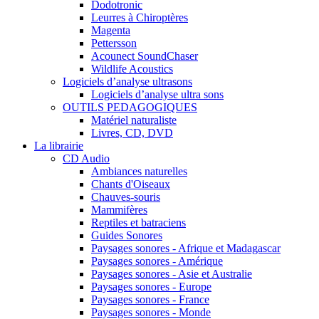
Dodotronic
Leurres à Chiroptères
Magenta
Pettersson
Acounect SoundChaser
Wildlife Acoustics
Logiciels d’analyse ultrasons
Logiciels d’analyse ultra sons
OUTILS PEDAGOGIQUES
Matériel naturaliste
Livres, CD, DVD
La librairie
CD Audio
Ambiances naturelles
Chants d'Oiseaux
Chauves-souris
Mammifères
Reptiles et batraciens
Guides Sonores
Paysages sonores - Afrique et Madagascar
Paysages sonores - Amérique
Paysages sonores - Asie et Australie
Paysages sonores - Europe
Paysages sonores - France
Paysages sonores - Monde