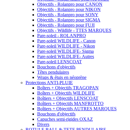
Objectifs - Rolanpro pour CANON
Objectifs - Rolanpro pour NIKON
Objectifs - Rolanpro pour SONY
Objectifs - Rolanpro pour SIGMA
Objectifs - Rolanpro pour FUJI
Objectifs - Wildlife - TTES MARQUES
Pare-soleil - ROLANPRO
Pare-soleil WILDLIFE - Canon
Pare-soleil WILDLIFE - Nikon
Pare-soleil WILDLIFE- Sigma
Pare-soleil WILDLIFE- Autres
Pare-soleil LENSCOAT
Bouchons d'objectifs
Têtes pendulaires
Wraps & étuis en néoprène
Protections ANTI-PLUIE
Boîters + Objectifs TRAGOPAN
Boîters + Objectifs WILDLIFE
Boîtiers + Objectifs LENSCOAT
Boîtiers + Objectifs MANFROTTO
Boîtiers + Objectifs AUTRES MARQUES
Bouchons d'objectifs
Capuches semi-rigides OXAZ
Divers
ROTULE BALL & TETE PENDULAIRE