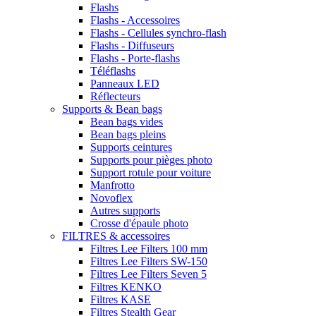
Flashs
Flashs - Accessoires
Flashs - Cellules synchro-flash
Flashs - Diffuseurs
Flashs - Porte-flashs
Téléflashs
Panneaux LED
Réflecteurs
Supports & Bean bags
Bean bags vides
Bean bags pleins
Supports ceintures
Supports pour pièges photo
Support rotule pour voiture
Manfrotto
Novoflex
Autres supports
Crosse d'épaule photo
FILTRES & accessoires
Filtres Lee Filters 100 mm
Filtres Lee Filters SW-150
Filtres Lee Filters Seven 5
Filtres KENKO
Filtres KASE
Filtres Stealth Gear