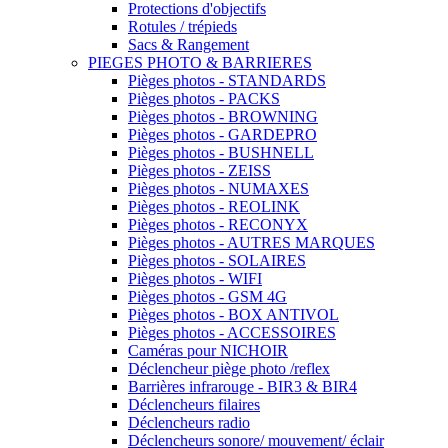
Protections d'objectifs
Rotules / trépieds
Sacs & Rangement
PIEGES PHOTO & BARRIERES
Pièges photos - STANDARDS
Pièges photos - PACKS
Pièges photos - BROWNING
Pièges photos - GARDEPRO
Pièges photos - BUSHNELL
Pièges photos - ZEISS
Pièges photos - NUMAXES
Pièges photos - REOLINK
Pièges photos - RECONYX
Pièges photos - AUTRES MARQUES
Pièges photos - SOLAIRES
Pièges photos - WIFI
Pièges photos - GSM 4G
Pièges photos - BOX ANTIVOL
Pièges photos - ACCESSOIRES
Caméras pour NICHOIR
Déclencheur piège photo /reflex
Barrières infrarouge - BIR3 & BIR4
Déclencheurs filaires
Déclencheurs radio
Déclencheurs sonore/ mouvement/ éclair