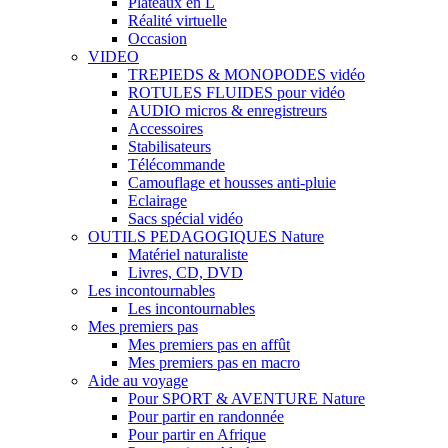
Plateaux en L
Réalité virtuelle
Occasion
VIDEO
TREPIEDS & MONOPODES vidéo
ROTULES FLUIDES pour vidéo
AUDIO micros & enregistreurs
Accessoires
Stabilisateurs
Télécommande
Camouflage et housses anti-pluie
Eclairage
Sacs spécial vidéo
OUTILS PEDAGOGIQUES Nature
Matériel naturaliste
Livres, CD, DVD
Les incontournables
Les incontournables
Mes premiers pas
Mes premiers pas en affût
Mes premiers pas en macro
Aide au voyage
Pour SPORT & AVENTURE Nature
Pour partir en randonnée
Pour partir en Afrique