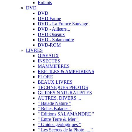
Enfants
DVD
DVD
DVD Faune
DVD - La France Sauvage
DVD - Ailleurs...
DVD Oiseaux
DVD - Salamandre
DVD-ROM
LIVRES
OISEAUX
INSECTES
MAMMIFERES
REPTILES & AMPHIBIENS
FLORE
BEAUX LIVRES
TECHNIQUES PHOTOS
GUIDES NATURALISTES
AUTRES, DIVERS ...
" Balade Nature "
" Belles Balades "
" Editions SALAMANDRE "
" Entre Terre & Mer "
" Guides géologiques "
" Les Secrets de la Photo .... "