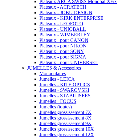
Plateaux ARCA SWISS Monoball®Fix
Plateaux - ACRATECH
Plateaux - JOBU DESIGN
Plateaux - KIRK ENTERPRISE
Plateaux - LEOFOTO
Plateaux - UNIQBALL
Plateaux - WIMBERLEY
Plateaux - pour CANON
Plateaux - pour NIKON
Plateaux - pour SONY
Plateaux - pour SIGMA
Plateaux - pour UNIVERSEL
JUMELLES & Accessoires
Monoculaires
Jumelles - LEICA
Jumelles - KITE OPTICS
Jumelles - SWAROVSKI
Jumelles - STABILISEES
Jumelles - FOCUS
Jumelles (toutes)
Jumelles grossissement 7X
Jumelles grossissement 8X
Jumelles grossissement 9X
Jumelles grossissement 10X
Jumelles grossissement 12X