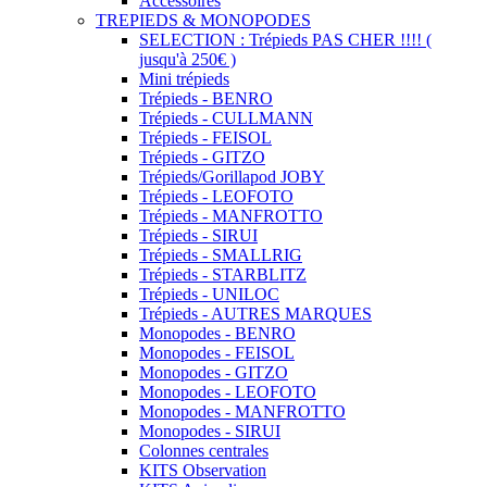
Accessoires
TREPIEDS & MONOPODES
SELECTION : Trépieds PAS CHER !!!! (
jusqu'à 250€ )
Mini trépieds
Trépieds - BENRO
Trépieds - CULLMANN
Trépieds - FEISOL
Trépieds - GITZO
Trépieds/Gorillapod JOBY
Trépieds - LEOFOTO
Trépieds - MANFROTTO
Trépieds - SIRUI
Trépieds - SMALLRIG
Trépieds - STARBLITZ
Trépieds - UNILOC
Trépieds - AUTRES MARQUES
Monopodes - BENRO
Monopodes - FEISOL
Monopodes - GITZO
Monopodes - LEOFOTO
Monopodes - MANFROTTO
Monopodes - SIRUI
Colonnes centrales
KITS Observation