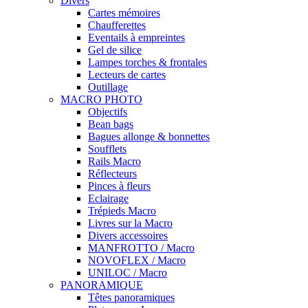
Divers
Cartes mémoires
Chaufferettes
Eventails à empreintes
Gel de silice
Lampes torches & frontales
Lecteurs de cartes
Outillage
MACRO PHOTO
Objectifs
Bean bags
Bagues allonge & bonnettes
Soufflets
Rails Macro
Réflecteurs
Pinces à fleurs
Eclairage
Trépieds Macro
Livres sur la Macro
Divers accessoires
MANFROTTO / Macro
NOVOFLEX / Macro
UNILOC / Macro
PANORAMIQUE
Têtes panoramiques