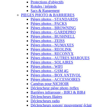
Protections d'objectifs
Rotules / trépieds
Sacs & Rangement
PIEGES PHOTO & BARRIERES
Pièges photos - STANDARDS
Pièges photos - PACKS
Pièges photos - BROWNING
Pièges photos - GARDEPRO
Pièges photos - BUSHNELL
Pièges photos - ZEISS
Pièges photos - NUMAXES
Pièges photos - REOLINK
Pièges photos - RECONYX
Pièges photos - AUTRES MARQUES
Pièges photos - SOLAIRES
Pièges photos - WIFI
Pièges photos - GSM 4G
Pièges photos - BOX ANTIVOL
Pièges photos - ACCESSOIRES
Caméras pour NICHOIR
Déclencheur piège photo /reflex
Barrières infrarouge - BIR3 & BIR4
Déclencheurs filaires
Déclencheurs radio
Déclencheurs sonore/ mouvement/ éclair