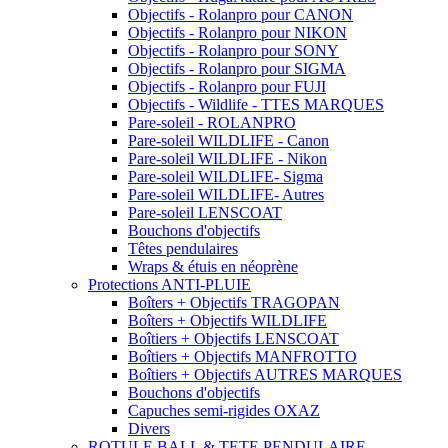
Objectifs - Rolanpro pour CANON
Objectifs - Rolanpro pour NIKON
Objectifs - Rolanpro pour SONY
Objectifs - Rolanpro pour SIGMA
Objectifs - Rolanpro pour FUJI
Objectifs - Wildlife - TTES MARQUES
Pare-soleil - ROLANPRO
Pare-soleil WILDLIFE - Canon
Pare-soleil WILDLIFE - Nikon
Pare-soleil WILDLIFE- Sigma
Pare-soleil WILDLIFE- Autres
Pare-soleil LENSCOAT
Bouchons d'objectifs
Têtes pendulaires
Wraps & étuis en néoprène
Protections ANTI-PLUIE
Boîters + Objectifs TRAGOPAN
Boîters + Objectifs WILDLIFE
Boîtiers + Objectifs LENSCOAT
Boîtiers + Objectifs MANFROTTO
Boîtiers + Objectifs AUTRES MARQUES
Bouchons d'objectifs
Capuches semi-rigides OXAZ
Divers
ROTULE BALL & TETE PENDULAIRE