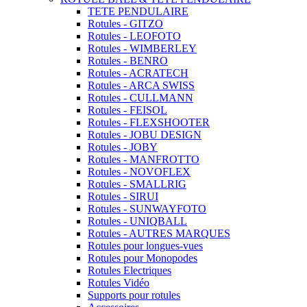
TETE PENDULAIRE
Rotules - GITZO
Rotules - LEOFOTO
Rotules - WIMBERLEY
Rotules - BENRO
Rotules - ACRATECH
Rotules - ARCA SWISS
Rotules - CULLMANN
Rotules - FEISOL
Rotules - FLEXSHOOTER
Rotules - JOBU DESIGN
Rotules - JOBY
Rotules - MANFROTTO
Rotules - NOVOFLEX
Rotules - SMALLRIG
Rotules - SIRUI
Rotules - SUNWAYFOTO
Rotules - UNIQBALL
Rotules - AUTRES MARQUES
Rotules pour longues-vues
Rotules pour Monopodes
Rotules Electriques
Rotules Vidéo
Supports pour rotules