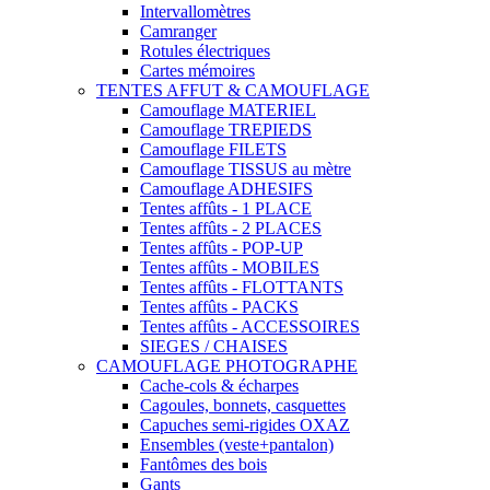
Intervallomètres
Camranger
Rotules électriques
Cartes mémoires
TENTES AFFUT & CAMOUFLAGE
Camouflage MATERIEL
Camouflage TREPIEDS
Camouflage FILETS
Camouflage TISSUS au mètre
Camouflage ADHESIFS
Tentes affûts - 1 PLACE
Tentes affûts - 2 PLACES
Tentes affûts - POP-UP
Tentes affûts - MOBILES
Tentes affûts - FLOTTANTS
Tentes affûts - PACKS
Tentes affûts - ACCESSOIRES
SIEGES / CHAISES
CAMOUFLAGE PHOTOGRAPHE
Cache-cols & écharpes
Cagoules, bonnets, casquettes
Capuches semi-rigides OXAZ
Ensembles (veste+pantalon)
Fantômes des bois
Gants