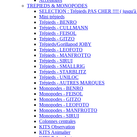
Accessoires
TREPIEDS & MONOPODES
SELECTION : Trépieds PAS CHER !!!! ( jusqu'à 
Mini trépieds
Trépieds - BENRO
Trépieds - CULLMANN
Trépieds - FEISOL
Trépieds - GITZO
Trépieds/Gorillapod JOBY
Trépieds - LEOFOTO
Trépieds - MANFROTTO
Trépieds - SIRUI
Trépieds - SMALLRIG
Trépieds - STARBLITZ
Trépieds - UNILOC
Trépieds - AUTRES MARQUES
Monopodes - BENRO
Monopodes - FEISOL
Monopodes - GITZO
Monopodes - LEOFOTO
Monopodes - MANFROTTO
Monopodes - SIRUI
Colonnes centrales
KITS Observation
KITS Animalier