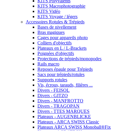
KITS Polyvalents
KITS Macrophotographie
KITS Vidéo
KITS Voyage / légers
Accessoires Rotules & Trépieds
Bases de nivellement
Bras magiques
Cages pour appareils photo
Colliers d'objectifs
Plateaux en L / L-Brackets
Poignées d'objectifs
Protections de trépieds/monopodes
Rails macro
Reposes épaule pour Trépieds
Sacs pour trépieds/rotules
Supports rotules
Vis, écrous, tarauds, filières ...
Divers - FEISOL
Divers - GITZO
Divers - MANFROTTO
Divers - TRAGOPAN
Divers - TTES MARQUES
Plateaux - AUGENBLICKE
Plateaux - ARCA SWISS Classic
Plateaux ARCA SWISS Monoball®Fix