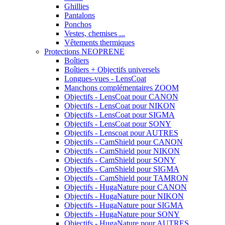
Ghillies
Pantalons
Ponchos
Vestes, chemises ...
Vêtements thermiques
Protections NEOPRENE
Boîtiers
Boîtiers + Objectifs universels
Longues-vues - LensCoat
Manchons complémentaires ZOOM
Objectifs - LensCoat pour CANON
Objectifs - LensCoat pour NIKON
Objectifs - LensCoat pour SIGMA
Objectifs - LensCoat pour SONY
Objectifs - Lenscoat pour AUTRES
Objectifs - CamShield pour CANON
Objectifs - CamShield pour NIKON
Objectifs - CamShield pour SONY
Objectifs - CamShield pour SIGMA
Objectifs - CamShield pour TAMRON
Objectifs - HugaNature pour CANON
Objectifs - HugaNature pour NIKON
Objectifs - HugaNature pour SIGMA
Objectifs - HugaNature pour SONY
Objectifs - HugaNature pour AUTRES