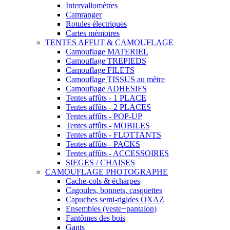
Intervallomètres
Camranger
Rotules électriques
Cartes mémoires
TENTES AFFUT & CAMOUFLAGE
Camouflage MATERIEL
Camouflage TREPIEDS
Camouflage FILETS
Camouflage TISSUS au mètre
Camouflage ADHESIFS
Tentes affûts - 1 PLACE
Tentes affûts - 2 PLACES
Tentes affûts - POP-UP
Tentes affûts - MOBILES
Tentes affûts - FLOTTANTS
Tentes affûts - PACKS
Tentes affûts - ACCESSOIRES
SIEGES / CHAISES
CAMOUFLAGE PHOTOGRAPHE
Cache-cols & écharpes
Cagoules, bonnets, casquettes
Capuches semi-rigides OXAZ
Ensembles (veste+pantalon)
Fantômes des bois
Gants