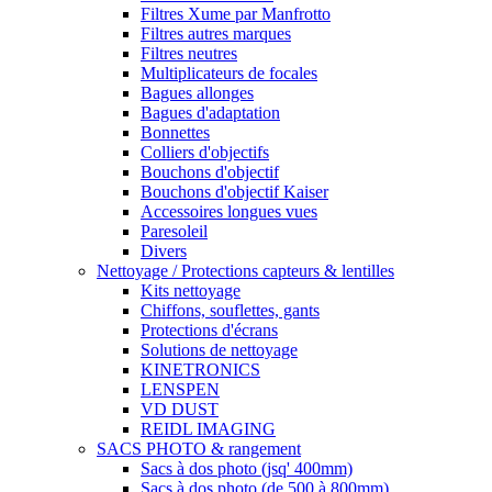
Filtres Xume par Manfrotto
Filtres autres marques
Filtres neutres
Multiplicateurs de focales
Bagues allonges
Bagues d'adaptation
Bonnettes
Colliers d'objectifs
Bouchons d'objectif
Bouchons d'objectif Kaiser
Accessoires longues vues
Paresoleil
Divers
Nettoyage / Protections capteurs & lentilles
Kits nettoyage
Chiffons, souflettes, gants
Protections d'écrans
Solutions de nettoyage
KINETRONICS
LENSPEN
VD DUST
REIDL IMAGING
SACS PHOTO & rangement
Sacs à dos photo (jsq' 400mm)
Sacs à dos photo (de 500 à 800mm)