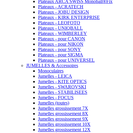
Plateaux ARCA SWISS Monoball®Fix
Plateaux - ACRATECH
Plateaux - JOBU DESIGN
Plateaux - KIRK ENTERPRISE
Plateaux - LEOFOTO
Plateaux - UNIQBALL
Plateaux - WIMBERLEY
Plateaux - pour CANON
Plateaux - pour NIKON
Plateaux - pour SONY
Plateaux - pour SIGMA
Plateaux - pour UNIVERSEL
JUMELLES & Accessoires
Monoculaires
Jumelles - LEICA
Jumelles - KITE OPTICS
Jumelles - SWAROVSKI
Jumelles - STABILISEES
Jumelles - FOCUS
Jumelles (toutes)
Jumelles grossissement 7X
Jumelles grossissement 8X
Jumelles grossissement 9X
Jumelles grossissement 10X
Jumelles grossissement 12X