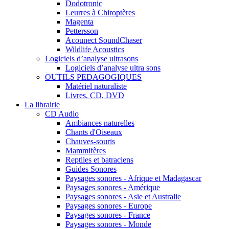
Dodotronic
Leurres à Chiroptères
Magenta
Pettersson
Acounect SoundChaser
Wildlife Acoustics
Logiciels d’analyse ultrasons
Logiciels d’analyse ultra sons
OUTILS PEDAGOGIQUES
Matériel naturaliste
Livres, CD, DVD
La librairie
CD Audio
Ambiances naturelles
Chants d'Oiseaux
Chauves-souris
Mammifères
Reptiles et batraciens
Guides Sonores
Paysages sonores - Afrique et Madagascar
Paysages sonores - Amérique
Paysages sonores - Asie et Australie
Paysages sonores - Europe
Paysages sonores - France
Paysages sonores - Monde