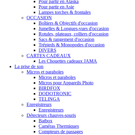
Pour partir en Alaska
Pour partir en Asie
Lampes torches & frontales
OCCASION
Boîtiers & Objectifs d'occasion
Jumelles & Longues-vues d'occasion
Rotules, plateaux, colliers d'occasion
Sacs & rangement d'occasion
Trépieds & Monopodes d'occasion
DIVERS
CARTES CADEAUX
Les Chouettes cadeaux JAMA
La prise de son
Micros et paraboles
Micros et paraboles
Micros pour Appareils Photo
BIRDFOX
DODOTRONIC
TELINGA
Enregistreurs
Enregistreurs
Détecteurs chauves-souris
Batbox
Caméras Thermiques
Compteurs de passages