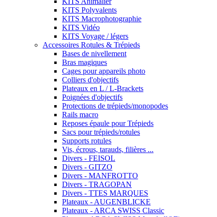
KITS Animalier
KITS Polyvalents
KITS Macrophotographie
KITS Vidéo
KITS Voyage / légers
Accessoires Rotules & Trépieds
Bases de nivellement
Bras magiques
Cages pour appareils photo
Colliers d'objectifs
Plateaux en L / L-Brackets
Poignées d'objectifs
Protections de trépieds/monopodes
Rails macro
Reposes épaule pour Trépieds
Sacs pour trépieds/rotules
Supports rotules
Vis, écrous, tarauds, filières ...
Divers - FEISOL
Divers - GITZO
Divers - MANFROTTO
Divers - TRAGOPAN
Divers - TTES MARQUES
Plateaux - AUGENBLICKE
Plateaux - ARCA SWISS Classic