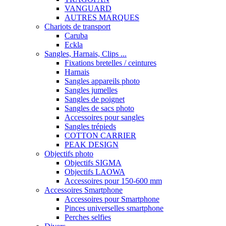
VANGUARD
AUTRES MARQUES
Chariots de transport
Caruba
Eckla
Sangles, Harnais, Clips ...
Fixations bretelles / ceintures
Harnais
Sangles appareils photo
Sangles jumelles
Sangles de poignet
Sangles de sacs photo
Accessoires pour sangles
Sangles trépieds
COTTON CARRIER
PEAK DESIGN
Objectifs photo
Objectifs SIGMA
Objectifs LAOWA
Accessoires pour 150-600 mm
Accessoires Smartphone
Accessoires pour Smartphone
Pinces universelles smartphone
Perches selfies