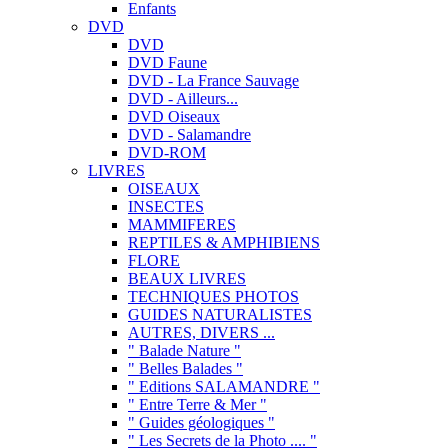
Enfants
DVD
DVD
DVD Faune
DVD - La France Sauvage
DVD - Ailleurs...
DVD Oiseaux
DVD - Salamandre
DVD-ROM
LIVRES
OISEAUX
INSECTES
MAMMIFERES
REPTILES & AMPHIBIENS
FLORE
BEAUX LIVRES
TECHNIQUES PHOTOS
GUIDES NATURALISTES
AUTRES, DIVERS ...
" Balade Nature "
" Belles Balades "
" Editions SALAMANDRE "
" Entre Terre & Mer "
" Guides géologiques "
" Les Secrets de la Photo .... "