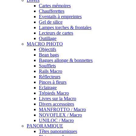
Divers
Cartes mémoires
Chaufferettes
Eventails à empreintes
Gel de silice
Lampes torches & frontales
Lecteurs de cartes
Outillage
MACRO PHOTO
Objectifs
Bean bags
Bagues allonge & bonnettes
Soufflets
Rails Macro
Réflecteurs
Pinces à fleurs
Eclairage
Trépieds Macro
Livres sur la Macro
Divers accessoires
MANFROTTO / Macro
NOVOFLEX / Macro
UNILOC / Macro
PANORAMIQUE
Têtes panoramiques