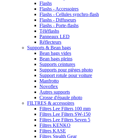
Flashs
Flashs - Accessoires
Flashs - Cellules synchro-flash
Flashs - Diffuseurs
Flashs - Porte-flashs
Téléflashs
Panneaux LED
Réflecteurs
Supports & Bean bags
Bean bags vides
Bean bags pleins
Supports ceintures
Supports pour pièges photo
Support rotule pour voiture
Manfrotto
Novoflex
Autres supports
Crosse d'épaule photo
FILTRES & accessoires
Filtres Lee Filters 100 mm
Filtres Lee Filters SW-150
Filtres Lee Filters Seven 5
Filtres KENKO
Filtres KASE
Filtres Stealth Gear