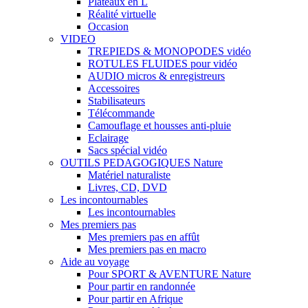
Plateaux en L
Réalité virtuelle
Occasion
VIDEO
TREPIEDS & MONOPODES vidéo
ROTULES FLUIDES pour vidéo
AUDIO micros & enregistreurs
Accessoires
Stabilisateurs
Télécommande
Camouflage et housses anti-pluie
Eclairage
Sacs spécial vidéo
OUTILS PEDAGOGIQUES Nature
Matériel naturaliste
Livres, CD, DVD
Les incontournables
Les incontournables
Mes premiers pas
Mes premiers pas en affût
Mes premiers pas en macro
Aide au voyage
Pour SPORT & AVENTURE Nature
Pour partir en randonnée
Pour partir en Afrique