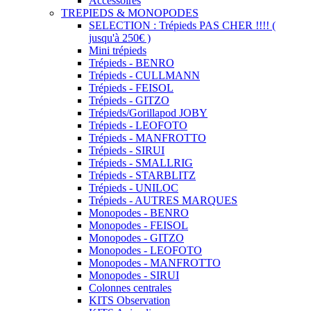
Accessoires
TREPIEDS & MONOPODES
SELECTION : Trépieds PAS CHER !!!! (
jusqu'à 250€ )
Mini trépieds
Trépieds - BENRO
Trépieds - CULLMANN
Trépieds - FEISOL
Trépieds - GITZO
Trépieds/Gorillapod JOBY
Trépieds - LEOFOTO
Trépieds - MANFROTTO
Trépieds - SIRUI
Trépieds - SMALLRIG
Trépieds - STARBLITZ
Trépieds - UNILOC
Trépieds - AUTRES MARQUES
Monopodes - BENRO
Monopodes - FEISOL
Monopodes - GITZO
Monopodes - LEOFOTO
Monopodes - MANFROTTO
Monopodes - SIRUI
Colonnes centrales
KITS Observation