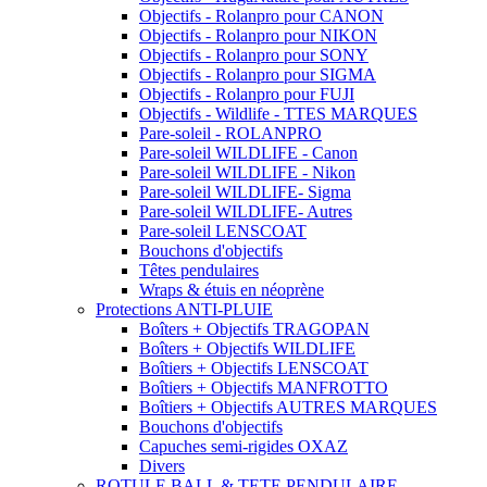
Objectifs - Rolanpro pour CANON
Objectifs - Rolanpro pour NIKON
Objectifs - Rolanpro pour SONY
Objectifs - Rolanpro pour SIGMA
Objectifs - Rolanpro pour FUJI
Objectifs - Wildlife - TTES MARQUES
Pare-soleil - ROLANPRO
Pare-soleil WILDLIFE - Canon
Pare-soleil WILDLIFE - Nikon
Pare-soleil WILDLIFE- Sigma
Pare-soleil WILDLIFE- Autres
Pare-soleil LENSCOAT
Bouchons d'objectifs
Têtes pendulaires
Wraps & étuis en néoprène
Protections ANTI-PLUIE
Boîters + Objectifs TRAGOPAN
Boîters + Objectifs WILDLIFE
Boîtiers + Objectifs LENSCOAT
Boîtiers + Objectifs MANFROTTO
Boîtiers + Objectifs AUTRES MARQUES
Bouchons d'objectifs
Capuches semi-rigides OXAZ
Divers
ROTULE BALL & TETE PENDULAIRE