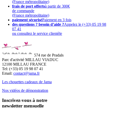
(France métropolitaine)
frais de port offerts
à partir de 300€
de commande
(France métropolitaine)
paiement sécurisé
Paiement en 3 fois
des questions ? besoin d’aide ?
Appelez le (+33) 05 19 98
07 41
ou consultez le service clientèle
574 rue de Pradals
Parc d'activité MILLAU VIADUC
12100 MILLAU FRANCE
Tel: (+33) 05 19 98 07 41
Email:
contact@jama.fr
Les chouettes cadeaux de Jama
Nos vidéos de démonstration
Inscrivez-vous à notre
newsletter mensuelle