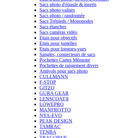
Sacs photo d'épaule & inserts
Sacs photo valises
Sacs photo / randonnée
Sacs Trépieds / Monopodes
Sacs étanches
Sacs caméras vidéo
Etuis pour objectifs
Etuis pour jumelles
Etuis pour longues-vues
Sangles, connecteurs de sacs
Pochettes Cartes Mémoire
Pochettes de rangement divers
Antivols pour sacs photo
CULLMANN
F-STOP
GITZO
GURA GEAR
LENSCOAT®
LOWEPRO
MANFROTTO
NYA-EVO
PEAK DESIGN
TAMRAC
TENBA
TRAGOPAN