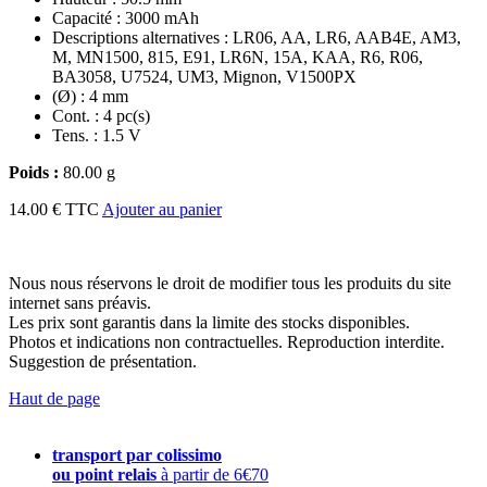
Capacité : 3000 mAh
Descriptions alternatives : LR06, AA, LR6, AAB4E, AM3,
M, MN1500, 815, E91, LR6N, 15A, KAA, R6, R06,
BA3058, U7524, UM3, Mignon, V1500PX
(Ø) : 4 mm
Cont. : 4 pc(s)
Tens. : 1.5 V
Poids :
80.00 g
14.00 € TTC
Ajouter au panier
Nous nous réservons le droit de modifier tous les produits du site
internet sans préavis.
Les prix sont garantis dans la limite des stocks disponibles.
Photos et indications non contractuelles. Reproduction interdite.
Suggestion de présentation.
Haut de page
transport par colissimo
ou point relais
à partir de 6€70