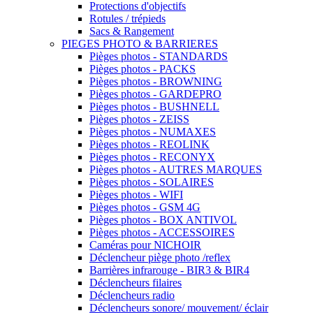
Protections d'objectifs
Rotules / trépieds
Sacs & Rangement
PIEGES PHOTO & BARRIERES
Pièges photos - STANDARDS
Pièges photos - PACKS
Pièges photos - BROWNING
Pièges photos - GARDEPRO
Pièges photos - BUSHNELL
Pièges photos - ZEISS
Pièges photos - NUMAXES
Pièges photos - REOLINK
Pièges photos - RECONYX
Pièges photos - AUTRES MARQUES
Pièges photos - SOLAIRES
Pièges photos - WIFI
Pièges photos - GSM 4G
Pièges photos - BOX ANTIVOL
Pièges photos - ACCESSOIRES
Caméras pour NICHOIR
Déclencheur piège photo /reflex
Barrières infrarouge - BIR3 & BIR4
Déclencheurs filaires
Déclencheurs radio
Déclencheurs sonore/ mouvement/ éclair