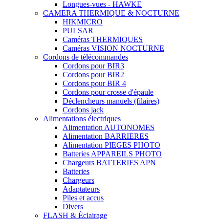
Longues-vues - HAWKE
CAMERA THERMIQUE & NOCTURNE
HIKMICRO
PULSAR
Caméras THERMIQUES
Caméras VISION NOCTURNE
Cordons de télécommandes
Cordons pour BIR3
Cordons pour BIR2
Cordons pour BIR 4
Cordons pour crosse d'épaule
Déclencheurs manuels (filaires)
Cordons jack
Alimentations électriques
Alimentation AUTONOMES
Alimentation BARRIERES
Alimentation PIEGES PHOTO
Batteries APPAREILS PHOTO
Chargeurs BATTERIES APN
Batteries
Chargeurs
Adaptateurs
Piles et accus
Divers
FLASH & Éclairage