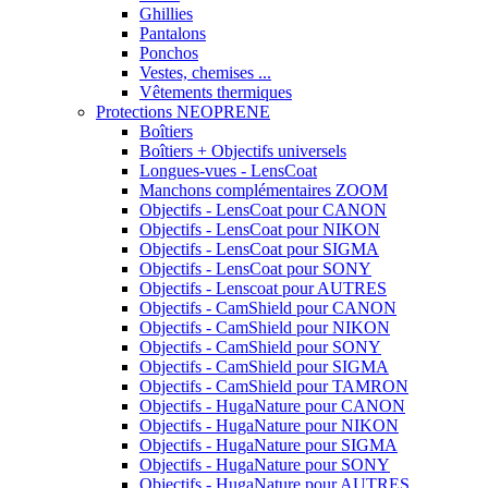
Ghillies
Pantalons
Ponchos
Vestes, chemises ...
Vêtements thermiques
Protections NEOPRENE
Boîtiers
Boîtiers + Objectifs universels
Longues-vues - LensCoat
Manchons complémentaires ZOOM
Objectifs - LensCoat pour CANON
Objectifs - LensCoat pour NIKON
Objectifs - LensCoat pour SIGMA
Objectifs - LensCoat pour SONY
Objectifs - Lenscoat pour AUTRES
Objectifs - CamShield pour CANON
Objectifs - CamShield pour NIKON
Objectifs - CamShield pour SONY
Objectifs - CamShield pour SIGMA
Objectifs - CamShield pour TAMRON
Objectifs - HugaNature pour CANON
Objectifs - HugaNature pour NIKON
Objectifs - HugaNature pour SIGMA
Objectifs - HugaNature pour SONY
Objectifs - HugaNature pour AUTRES