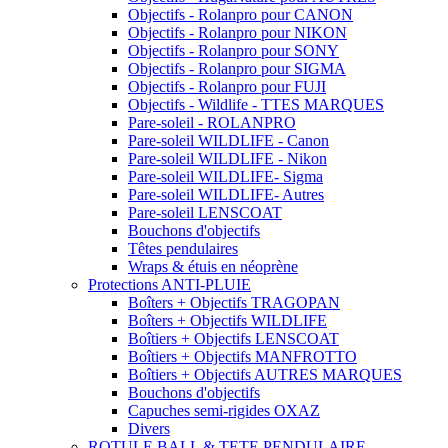
Objectifs - Rolanpro pour CANON
Objectifs - Rolanpro pour NIKON
Objectifs - Rolanpro pour SONY
Objectifs - Rolanpro pour SIGMA
Objectifs - Rolanpro pour FUJI
Objectifs - Wildlife - TTES MARQUES
Pare-soleil - ROLANPRO
Pare-soleil WILDLIFE - Canon
Pare-soleil WILDLIFE - Nikon
Pare-soleil WILDLIFE- Sigma
Pare-soleil WILDLIFE- Autres
Pare-soleil LENSCOAT
Bouchons d'objectifs
Têtes pendulaires
Wraps & étuis en néoprène
Protections ANTI-PLUIE
Boîters + Objectifs TRAGOPAN
Boîters + Objectifs WILDLIFE
Boîtiers + Objectifs LENSCOAT
Boîtiers + Objectifs MANFROTTO
Boîtiers + Objectifs AUTRES MARQUES
Bouchons d'objectifs
Capuches semi-rigides OXAZ
Divers
ROTULE BALL & TETE PENDULAIRE