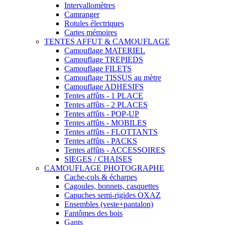
Intervallomètres
Camranger
Rotules électriques
Cartes mémoires
TENTES AFFUT & CAMOUFLAGE
Camouflage MATERIEL
Camouflage TREPIEDS
Camouflage FILETS
Camouflage TISSUS au mètre
Camouflage ADHESIFS
Tentes affûts - 1 PLACE
Tentes affûts - 2 PLACES
Tentes affûts - POP-UP
Tentes affûts - MOBILES
Tentes affûts - FLOTTANTS
Tentes affûts - PACKS
Tentes affûts - ACCESSOIRES
SIEGES / CHAISES
CAMOUFLAGE PHOTOGRAPHE
Cache-cols & écharpes
Cagoules, bonnets, casquettes
Capuches semi-rigides OXAZ
Ensembles (veste+pantalon)
Fantômes des bois
Gants