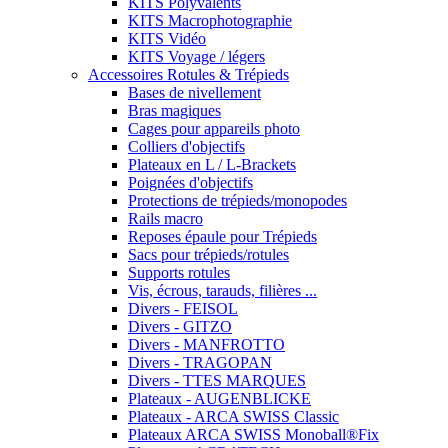
KITS Polyvalents
KITS Macrophotographie
KITS Vidéo
KITS Voyage / légers
Accessoires Rotules & Trépieds
Bases de nivellement
Bras magiques
Cages pour appareils photo
Colliers d'objectifs
Plateaux en L / L-Brackets
Poignées d'objectifs
Protections de trépieds/monopodes
Rails macro
Reposes épaule pour Trépieds
Sacs pour trépieds/rotules
Supports rotules
Vis, écrous, tarauds, filières ...
Divers - FEISOL
Divers - GITZO
Divers - MANFROTTO
Divers - TRAGOPAN
Divers - TTES MARQUES
Plateaux - AUGENBLICKE
Plateaux - ARCA SWISS Classic
Plateaux ARCA SWISS Monoball®Fix