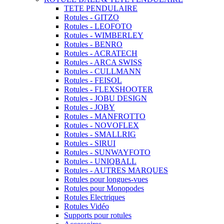
TETE PENDULAIRE
Rotules - GITZO
Rotules - LEOFOTO
Rotules - WIMBERLEY
Rotules - BENRO
Rotules - ACRATECH
Rotules - ARCA SWISS
Rotules - CULLMANN
Rotules - FEISOL
Rotules - FLEXSHOOTER
Rotules - JOBU DESIGN
Rotules - JOBY
Rotules - MANFROTTO
Rotules - NOVOFLEX
Rotules - SMALLRIG
Rotules - SIRUI
Rotules - SUNWAYFOTO
Rotules - UNIQBALL
Rotules - AUTRES MARQUES
Rotules pour longues-vues
Rotules pour Monopodes
Rotules Electriques
Rotules Vidéo
Supports pour rotules