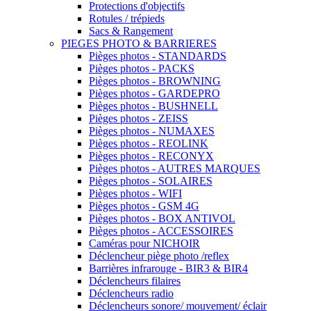
Protections d'objectifs
Rotules / trépieds
Sacs & Rangement
PIEGES PHOTO & BARRIERES
Pièges photos - STANDARDS
Pièges photos - PACKS
Pièges photos - BROWNING
Pièges photos - GARDEPRO
Pièges photos - BUSHNELL
Pièges photos - ZEISS
Pièges photos - NUMAXES
Pièges photos - REOLINK
Pièges photos - RECONYX
Pièges photos - AUTRES MARQUES
Pièges photos - SOLAIRES
Pièges photos - WIFI
Pièges photos - GSM 4G
Pièges photos - BOX ANTIVOL
Pièges photos - ACCESSOIRES
Caméras pour NICHOIR
Déclencheur piège photo /reflex
Barrières infrarouge - BIR3 & BIR4
Déclencheurs filaires
Déclencheurs radio
Déclencheurs sonore/ mouvement/ éclair