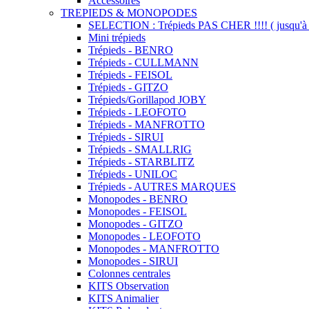
Accessoires
TREPIEDS & MONOPODES
SELECTION : Trépieds PAS CHER !!!! ( jusqu'à 
Mini trépieds
Trépieds - BENRO
Trépieds - CULLMANN
Trépieds - FEISOL
Trépieds - GITZO
Trépieds/Gorillapod JOBY
Trépieds - LEOFOTO
Trépieds - MANFROTTO
Trépieds - SIRUI
Trépieds - SMALLRIG
Trépieds - STARBLITZ
Trépieds - UNILOC
Trépieds - AUTRES MARQUES
Monopodes - BENRO
Monopodes - FEISOL
Monopodes - GITZO
Monopodes - LEOFOTO
Monopodes - MANFROTTO
Monopodes - SIRUI
Colonnes centrales
KITS Observation
KITS Animalier