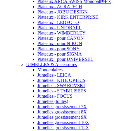
Plateaux ARCA SWISS Monoball®Fix
Plateaux - ACRATECH
Plateaux - JOBU DESIGN
Plateaux - KIRK ENTERPRISE
Plateaux - LEOFOTO
Plateaux - UNIQBALL
Plateaux - WIMBERLEY
Plateaux - pour CANON
Plateaux - pour NIKON
Plateaux - pour SONY
Plateaux - pour SIGMA
Plateaux - pour UNIVERSEL
JUMELLES & Accessoires
Monoculaires
Jumelles - LEICA
Jumelles - KITE OPTICS
Jumelles - SWAROVSKI
Jumelles - STABILISEES
Jumelles - FOCUS
Jumelles (toutes)
Jumelles grossissement 7X
Jumelles grossissement 8X
Jumelles grossissement 9X
Jumelles grossissement 10X
Jumelles grossissement 12X