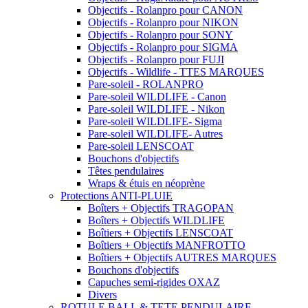
Objectifs - Rolanpro pour CANON
Objectifs - Rolanpro pour NIKON
Objectifs - Rolanpro pour SONY
Objectifs - Rolanpro pour SIGMA
Objectifs - Rolanpro pour FUJI
Objectifs - Wildlife - TTES MARQUES
Pare-soleil - ROLANPRO
Pare-soleil WILDLIFE - Canon
Pare-soleil WILDLIFE - Nikon
Pare-soleil WILDLIFE- Sigma
Pare-soleil WILDLIFE- Autres
Pare-soleil LENSCOAT
Bouchons d'objectifs
Têtes pendulaires
Wraps & étuis en néoprène
Protections ANTI-PLUIE
Boîters + Objectifs TRAGOPAN
Boîters + Objectifs WILDLIFE
Boîtiers + Objectifs LENSCOAT
Boîtiers + Objectifs MANFROTTO
Boîtiers + Objectifs AUTRES MARQUES
Bouchons d'objectifs
Capuches semi-rigides OXAZ
Divers
ROTULE BALL & TETE PENDULAIRE