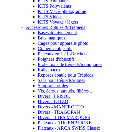
KITS Animalier
KITS Polyvalents
KITS Macrophotographie
KITS Vidéo
KITS Voyage / légers
Accessoires Rotules & Trépieds
Bases de nivellement
Bras magiques
Cages pour appareils photo
Colliers d'objectifs
Plateaux en L / L-Brackets
Poignées d'objectifs
Protections de trépieds/monopodes
Rails macro
Reposes épaule pour Trépieds
Sacs pour trépieds/rotules
Supports rotules
Vis, écrous, tarauds, filières ...
Divers - FEISOL
Divers - GITZO
Divers - MANFROTTO
Divers - TRAGOPAN
Divers - TTES MARQUES
Plateaux - AUGENBLICKE
Plateaux - ARCA SWISS Classic