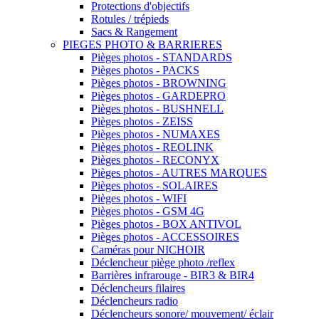
Protections d'objectifs
Rotules / trépieds
Sacs & Rangement
PIEGES PHOTO & BARRIERES
Pièges photos - STANDARDS
Pièges photos - PACKS
Pièges photos - BROWNING
Pièges photos - GARDEPRO
Pièges photos - BUSHNELL
Pièges photos - ZEISS
Pièges photos - NUMAXES
Pièges photos - REOLINK
Pièges photos - RECONYX
Pièges photos - AUTRES MARQUES
Pièges photos - SOLAIRES
Pièges photos - WIFI
Pièges photos - GSM 4G
Pièges photos - BOX ANTIVOL
Pièges photos - ACCESSOIRES
Caméras pour NICHOIR
Déclencheur piège photo /reflex
Barrières infrarouge - BIR3 & BIR4
Déclencheurs filaires
Déclencheurs radio
Déclencheurs sonore/ mouvement/ éclair