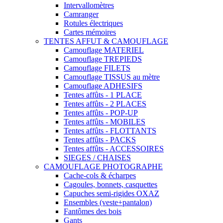
Intervallomètres
Camranger
Rotules électriques
Cartes mémoires
TENTES AFFUT & CAMOUFLAGE
Camouflage MATERIEL
Camouflage TREPIEDS
Camouflage FILETS
Camouflage TISSUS au mètre
Camouflage ADHESIFS
Tentes affûts - 1 PLACE
Tentes affûts - 2 PLACES
Tentes affûts - POP-UP
Tentes affûts - MOBILES
Tentes affûts - FLOTTANTS
Tentes affûts - PACKS
Tentes affûts - ACCESSOIRES
SIEGES / CHAISES
CAMOUFLAGE PHOTOGRAPHE
Cache-cols & écharpes
Cagoules, bonnets, casquettes
Capuches semi-rigides OXAZ
Ensembles (veste+pantalon)
Fantômes des bois
Gants