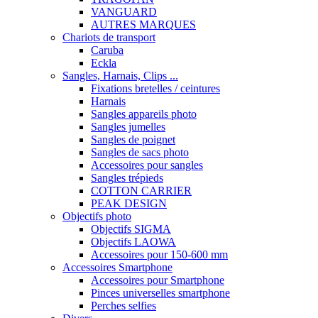
VANGUARD
AUTRES MARQUES
Chariots de transport
Caruba
Eckla
Sangles, Harnais, Clips ...
Fixations bretelles / ceintures
Harnais
Sangles appareils photo
Sangles jumelles
Sangles de poignet
Sangles de sacs photo
Accessoires pour sangles
Sangles trépieds
COTTON CARRIER
PEAK DESIGN
Objectifs photo
Objectifs SIGMA
Objectifs LAOWA
Accessoires pour 150-600 mm
Accessoires Smartphone
Accessoires pour Smartphone
Pinces universelles smartphone
Perches selfies