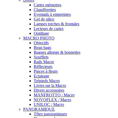
Divers
Cartes mémoires
Chaufferettes
Eventails à empreintes
Gel de silice
Lampes torches & frontales
Lecteurs de cartes
Outillage
MACRO PHOTO
Objectifs
Bean bags
Bagues allonge & bonnettes
Soufflets
Rails Macro
Réflecteurs
Pinces à fleurs
Eclairage
Trépieds Macro
Livres sur la Macro
Divers accessoires
MANFROTTO / Macro
NOVOFLEX / Macro
UNILOC / Macro
PANORAMIQUE
Têtes panoramiques