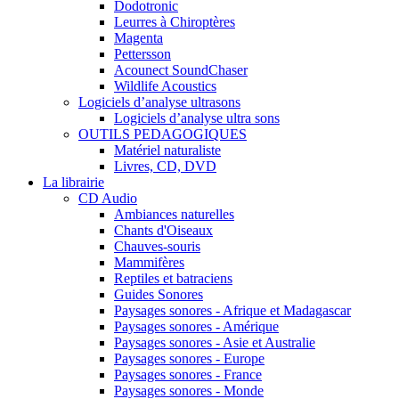
Dodotronic
Leurres à Chiroptères
Magenta
Pettersson
Acounect SoundChaser
Wildlife Acoustics
Logiciels d’analyse ultrasons
Logiciels d’analyse ultra sons
OUTILS PEDAGOGIQUES
Matériel naturaliste
Livres, CD, DVD
La librairie
CD Audio
Ambiances naturelles
Chants d'Oiseaux
Chauves-souris
Mammifères
Reptiles et batraciens
Guides Sonores
Paysages sonores - Afrique et Madagascar
Paysages sonores - Amérique
Paysages sonores - Asie et Australie
Paysages sonores - Europe
Paysages sonores - France
Paysages sonores - Monde