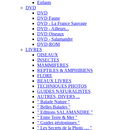
Enfants
DVD
DVD
DVD Faune
DVD - La France Sauvage
DVD - Ailleurs...
DVD Oiseaux
DVD - Salamandre
DVD-ROM
LIVRES
OISEAUX
INSECTES
MAMMIFERES
REPTILES & AMPHIBIENS
FLORE
BEAUX LIVRES
TECHNIQUES PHOTOS
GUIDES NATURALISTES
AUTRES, DIVERS ...
" Balade Nature "
" Belles Balades "
" Editions SALAMANDRE "
" Entre Terre & Mer "
" Guides géologiques "
" Les Secrets de la Photo .... "