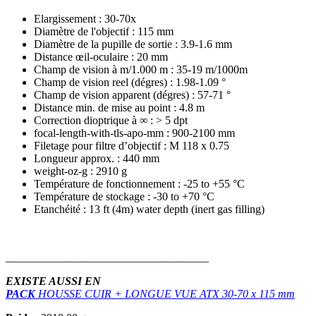
Elargissement : 30-70x
Diamètre de l'objectif : 115 mm
Diamètre de la pupille de sortie : 3.9-1.6 mm
Distance œil-oculaire : 20 mm
Champ de vision à m/1.000 m : 35-19 m/1000m
Champ de vision reel (dégres) : 1.98-1.09 °
Champ de vision apparent (dégres) : 57-71 °
Distance min. de mise au point : 4.8 m
Correction dioptrique à ∞ : > 5 dpt
focal-length-with-tls-apo-mm : 900-2100 mm
Filetage pour filtre d’objectif : M 118 x 0.75
Longueur approx. : 440 mm
weight-oz-g : 2910 g
Température de fonctionnement : -25 to +55 °C
Température de stockage : -30 to +70 °C
Etanchéité : 13 ft (4m) water depth (inert gas filling)
____________________________________
EXISTE AUSSI EN
PACK
HOUSSE CUIR + LONGUE VUE ATX 30-70 x 115 mm