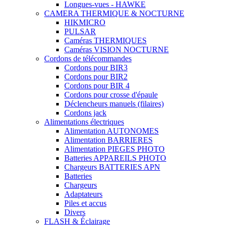
Longues-vues - HAWKE
CAMERA THERMIQUE & NOCTURNE
HIKMICRO
PULSAR
Caméras THERMIQUES
Caméras VISION NOCTURNE
Cordons de télécommandes
Cordons pour BIR3
Cordons pour BIR2
Cordons pour BIR 4
Cordons pour crosse d'épaule
Déclencheurs manuels (filaires)
Cordons jack
Alimentations électriques
Alimentation AUTONOMES
Alimentation BARRIERES
Alimentation PIEGES PHOTO
Batteries APPAREILS PHOTO
Chargeurs BATTERIES APN
Batteries
Chargeurs
Adaptateurs
Piles et accus
Divers
FLASH & Éclairage