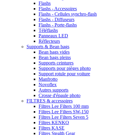
Flashs
Flashs - Accessoires
Flashs - Cellules synchro-flash
Flashs - Diffuseurs
Flashs - Porte-flashs
Téléflashs
Panneaux LED
Réflecteurs
Supports & Bean bags
Bean bags vides
Bean bags pleins
Supports ceintures
Supports pour pièges photo
Support rotule pour voiture
Manfrotto
Novoflex
Autres supports
Crosse d'épaule photo
FILTRES & accessoires
Filtres Lee Filters 100 mm
Filtres Lee Filters SW-150
Filtres Lee Filters Seven 5
Filtres KENKO
Filtres KASE
Filtres Stealth Gear