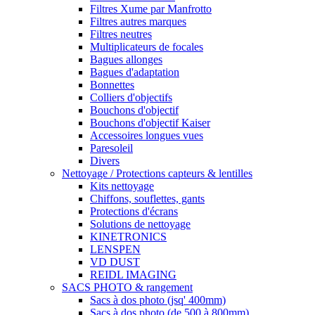
Filtres Xume par Manfrotto
Filtres autres marques
Filtres neutres
Multiplicateurs de focales
Bagues allonges
Bagues d'adaptation
Bonnettes
Colliers d'objectifs
Bouchons d'objectif
Bouchons d'objectif Kaiser
Accessoires longues vues
Paresoleil
Divers
Nettoyage / Protections capteurs & lentilles
Kits nettoyage
Chiffons, souflettes, gants
Protections d'écrans
Solutions de nettoyage
KINETRONICS
LENSPEN
VD DUST
REIDL IMAGING
SACS PHOTO & rangement
Sacs à dos photo (jsq' 400mm)
Sacs à dos photo (de 500 à 800mm)