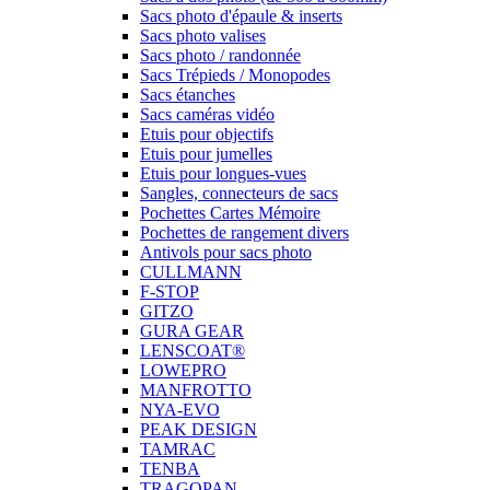
Sacs photo d'épaule & inserts
Sacs photo valises
Sacs photo / randonnée
Sacs Trépieds / Monopodes
Sacs étanches
Sacs caméras vidéo
Etuis pour objectifs
Etuis pour jumelles
Etuis pour longues-vues
Sangles, connecteurs de sacs
Pochettes Cartes Mémoire
Pochettes de rangement divers
Antivols pour sacs photo
CULLMANN
F-STOP
GITZO
GURA GEAR
LENSCOAT®
LOWEPRO
MANFROTTO
NYA-EVO
PEAK DESIGN
TAMRAC
TENBA
TRAGOPAN