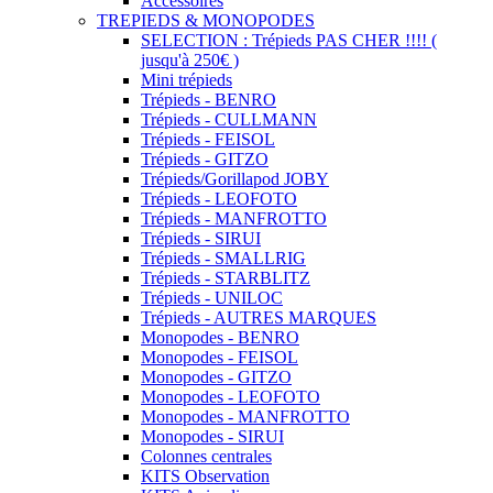
Accessoires
TREPIEDS & MONOPODES
SELECTION : Trépieds PAS CHER !!!! (
jusqu'à 250€ )
Mini trépieds
Trépieds - BENRO
Trépieds - CULLMANN
Trépieds - FEISOL
Trépieds - GITZO
Trépieds/Gorillapod JOBY
Trépieds - LEOFOTO
Trépieds - MANFROTTO
Trépieds - SIRUI
Trépieds - SMALLRIG
Trépieds - STARBLITZ
Trépieds - UNILOC
Trépieds - AUTRES MARQUES
Monopodes - BENRO
Monopodes - FEISOL
Monopodes - GITZO
Monopodes - LEOFOTO
Monopodes - MANFROTTO
Monopodes - SIRUI
Colonnes centrales
KITS Observation