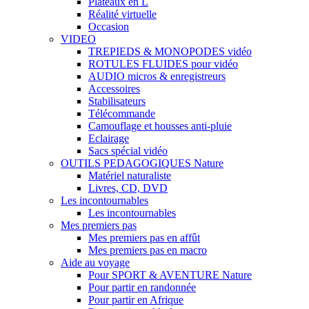
Plateaux en L
Réalité virtuelle
Occasion
VIDEO
TREPIEDS & MONOPODES vidéo
ROTULES FLUIDES pour vidéo
AUDIO micros & enregistreurs
Accessoires
Stabilisateurs
Télécommande
Camouflage et housses anti-pluie
Eclairage
Sacs spécial vidéo
OUTILS PEDAGOGIQUES Nature
Matériel naturaliste
Livres, CD, DVD
Les incontournables
Les incontournables
Mes premiers pas
Mes premiers pas en affût
Mes premiers pas en macro
Aide au voyage
Pour SPORT & AVENTURE Nature
Pour partir en randonnée
Pour partir en Afrique