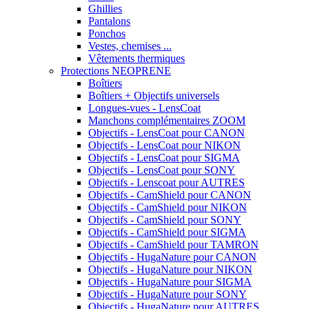
Ghillies
Pantalons
Ponchos
Vestes, chemises ...
Vêtements thermiques
Protections NEOPRENE
Boîtiers
Boîtiers + Objectifs universels
Longues-vues - LensCoat
Manchons complémentaires ZOOM
Objectifs - LensCoat pour CANON
Objectifs - LensCoat pour NIKON
Objectifs - LensCoat pour SIGMA
Objectifs - LensCoat pour SONY
Objectifs - Lenscoat pour AUTRES
Objectifs - CamShield pour CANON
Objectifs - CamShield pour NIKON
Objectifs - CamShield pour SONY
Objectifs - CamShield pour SIGMA
Objectifs - CamShield pour TAMRON
Objectifs - HugaNature pour CANON
Objectifs - HugaNature pour NIKON
Objectifs - HugaNature pour SIGMA
Objectifs - HugaNature pour SONY
Objectifs - HugaNature pour AUTRES