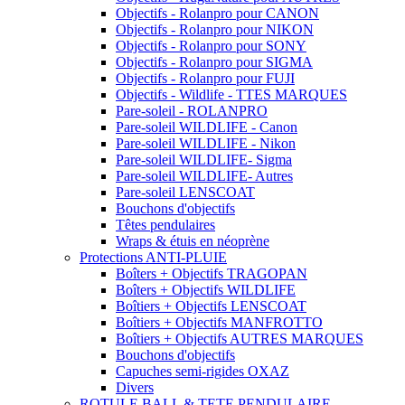
Objectifs - Rolanpro pour CANON
Objectifs - Rolanpro pour NIKON
Objectifs - Rolanpro pour SONY
Objectifs - Rolanpro pour SIGMA
Objectifs - Rolanpro pour FUJI
Objectifs - Wildlife - TTES MARQUES
Pare-soleil - ROLANPRO
Pare-soleil WILDLIFE - Canon
Pare-soleil WILDLIFE - Nikon
Pare-soleil WILDLIFE- Sigma
Pare-soleil WILDLIFE- Autres
Pare-soleil LENSCOAT
Bouchons d'objectifs
Têtes pendulaires
Wraps & étuis en néoprène
Protections ANTI-PLUIE
Boîters + Objectifs TRAGOPAN
Boîters + Objectifs WILDLIFE
Boîtiers + Objectifs LENSCOAT
Boîtiers + Objectifs MANFROTTO
Boîtiers + Objectifs AUTRES MARQUES
Bouchons d'objectifs
Capuches semi-rigides OXAZ
Divers
ROTULE BALL & TETE PENDULAIRE