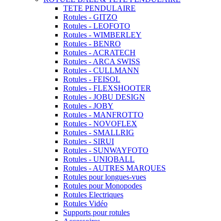
TETE PENDULAIRE
Rotules - GITZO
Rotules - LEOFOTO
Rotules - WIMBERLEY
Rotules - BENRO
Rotules - ACRATECH
Rotules - ARCA SWISS
Rotules - CULLMANN
Rotules - FEISOL
Rotules - FLEXSHOOTER
Rotules - JOBU DESIGN
Rotules - JOBY
Rotules - MANFROTTO
Rotules - NOVOFLEX
Rotules - SMALLRIG
Rotules - SIRUI
Rotules - SUNWAYFOTO
Rotules - UNIQBALL
Rotules - AUTRES MARQUES
Rotules pour longues-vues
Rotules pour Monopodes
Rotules Electriques
Rotules Vidéo
Supports pour rotules