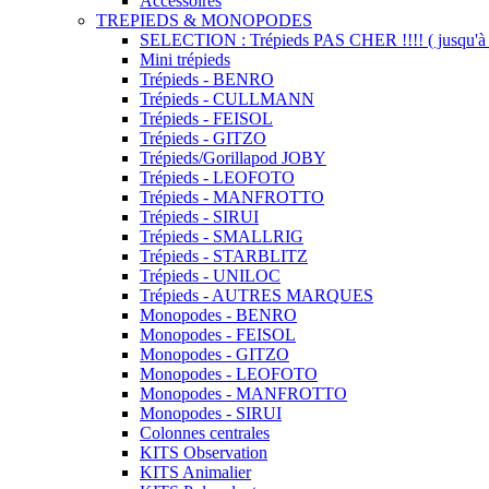
Accessoires
TREPIEDS & MONOPODES
SELECTION : Trépieds PAS CHER !!!! ( jusqu'à 
Mini trépieds
Trépieds - BENRO
Trépieds - CULLMANN
Trépieds - FEISOL
Trépieds - GITZO
Trépieds/Gorillapod JOBY
Trépieds - LEOFOTO
Trépieds - MANFROTTO
Trépieds - SIRUI
Trépieds - SMALLRIG
Trépieds - STARBLITZ
Trépieds - UNILOC
Trépieds - AUTRES MARQUES
Monopodes - BENRO
Monopodes - FEISOL
Monopodes - GITZO
Monopodes - LEOFOTO
Monopodes - MANFROTTO
Monopodes - SIRUI
Colonnes centrales
KITS Observation
KITS Animalier