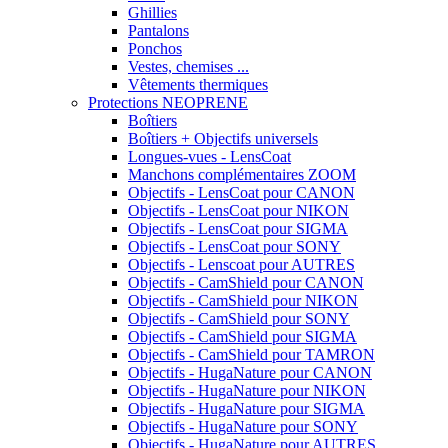
Ghillies
Pantalons
Ponchos
Vestes, chemises ...
Vêtements thermiques
Protections NEOPRENE
Boîtiers
Boîtiers + Objectifs universels
Longues-vues - LensCoat
Manchons complémentaires ZOOM
Objectifs - LensCoat pour CANON
Objectifs - LensCoat pour NIKON
Objectifs - LensCoat pour SIGMA
Objectifs - LensCoat pour SONY
Objectifs - Lenscoat pour AUTRES
Objectifs - CamShield pour CANON
Objectifs - CamShield pour NIKON
Objectifs - CamShield pour SONY
Objectifs - CamShield pour SIGMA
Objectifs - CamShield pour TAMRON
Objectifs - HugaNature pour CANON
Objectifs - HugaNature pour NIKON
Objectifs - HugaNature pour SIGMA
Objectifs - HugaNature pour SONY
Objectifs - HugaNature pour AUTRES