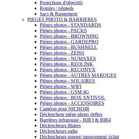
Protections d'objectifs
Rotules / trépieds
Sacs & Rangement
PIEGES PHOTO & BARRIERES
Pièges photos - STANDARDS
Pièges photos - PACKS
Pièges photos - BROWNING
Pièges photos - GARDEPRO
Pièges photos - BUSHNELL
Pièges photos - ZEISS
Pièges photos - NUMAXES
Pièges photos - REOLINK
Pièges photos - RECONYX
Pièges photos - AUTRES MARQUES
Pièges photos - SOLAIRES
Pièges photos - WIFI
Pièges photos - GSM 4G
Pièges photos - BOX ANTIVOL
Pièges photos - ACCESSOIRES
Caméras pour NICHOIR
Déclencheur piège photo /reflex
Barrières infrarouge - BIR3 & BIR4
Déclencheurs filaires
Déclencheurs radio
Déclencheurs sonore/ mouvement/ éclair