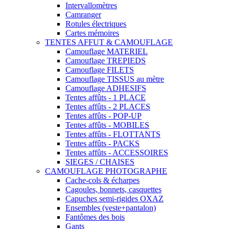
Intervallomètres
Camranger
Rotules électriques
Cartes mémoires
TENTES AFFUT & CAMOUFLAGE
Camouflage MATERIEL
Camouflage TREPIEDS
Camouflage FILETS
Camouflage TISSUS au mètre
Camouflage ADHESIFS
Tentes affûts - 1 PLACE
Tentes affûts - 2 PLACES
Tentes affûts - POP-UP
Tentes affûts - MOBILES
Tentes affûts - FLOTTANTS
Tentes affûts - PACKS
Tentes affûts - ACCESSOIRES
SIEGES / CHAISES
CAMOUFLAGE PHOTOGRAPHE
Cache-cols & écharpes
Cagoules, bonnets, casquettes
Capuches semi-rigides OXAZ
Ensembles (veste+pantalon)
Fantômes des bois
Gants