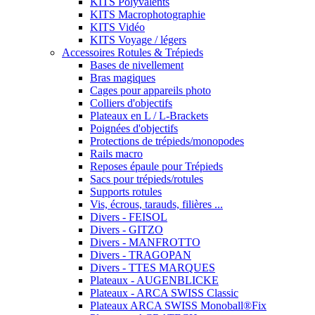
KITS Polyvalents
KITS Macrophotographie
KITS Vidéo
KITS Voyage / légers
Accessoires Rotules & Trépieds
Bases de nivellement
Bras magiques
Cages pour appareils photo
Colliers d'objectifs
Plateaux en L / L-Brackets
Poignées d'objectifs
Protections de trépieds/monopodes
Rails macro
Reposes épaule pour Trépieds
Sacs pour trépieds/rotules
Supports rotules
Vis, écrous, tarauds, filières ...
Divers - FEISOL
Divers - GITZO
Divers - MANFROTTO
Divers - TRAGOPAN
Divers - TTES MARQUES
Plateaux - AUGENBLICKE
Plateaux - ARCA SWISS Classic
Plateaux ARCA SWISS Monoball®Fix