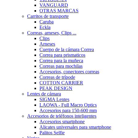
VANGUARD
OTRAS MARCAS
Carritos de transporte
Caruba
Eckla
Correas, arneses, Clips ...
Clips
Arneses
Cuerpo de la cámara Correa
Correa para prismaticos
Correa para la muñeca
Correas para mochilas
Accesorios, conectores correas
Correas de trípode
COTTON CARRIER
PEAK DESIGN
Lentes de cámara
SIGMA Lentes
LAOWA - Full Macro Optics
Accesorios para 150-600 mm
Accesorios de teléfonos inteligentes
Accesorios smartphone
Alicates universales para smartphone
Palitos Selfie