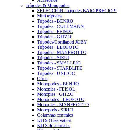
Accesorios
Trípodes & Monopodos
SELECCIÓN: Trípodes BAJO PRECIO !!
Mini trípodes
Trípodes - BENRO
Tripodes - CULLMANN
Trípodes - FEISOL
Trípodes - GITZO
Tripodes/Gorillapod JOBY
Trípodes - LEOFOTO
Tripodes - MANFROTTO
Trípodes - SIRUI
Tripodes - SMALLRIG
Tripodes - STARBLITZ
Tripodes - UNILOC
Otros
Monópodes - BENRO
Monopies - FEISOL
Monopies - GITZO
Monopodes - LEOFOTO
Monopies - MANFROTTO
Monopods - SIRUI
Columnas centrales
KITS Observation
KITS de animales