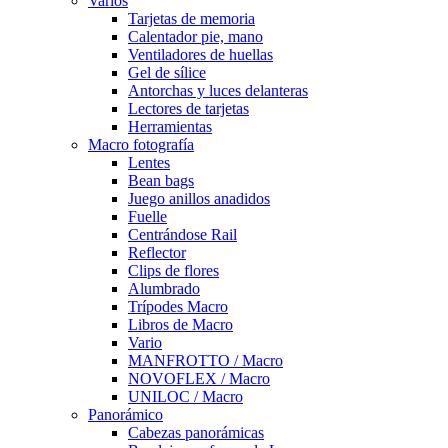
Varios
Tarjetas de memoria
Calentador pie, mano
Ventiladores de huellas
Gel de sílice
Antorchas y luces delanteras
Lectores de tarjetas
Herramientas
Macro fotografía
Lentes
Bean bags
Juego anillos anadidos
Fuelle
Centrándose Rail
Reflector
Clips de flores
Alumbrado
Trípodes Macro
Libros de Macro
Vario
MANFROTTO / Macro
NOVOFLEX / Macro
UNILOC / Macro
Panorámico
Cabezas panorámicas