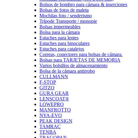
Bolsos de hombro para cámara & inserciones
Bolsas de fotos de maleta
Mochilas foto / senderismo
Trípode Transporte / monopie
Bolsas impermeables
Bolsa para la cámara
Estuches para lentes
Estuches para binoculares
Estuches para catalejos
Correas, conectores para bolsas de cámara.
Bolsas para TARJETAS DE MEMORIA
Varios bolsillos de almacenamiento
Bolsa de la cámara antirrobo
CULLMANN
F-STOP
GITZO
GURA GEAR
LENSCOAT®
LOWEPRO
MANFROTTO
NYA-EVO
PEAK DESIGN
TAMRAC
TENBA
TRAGOPAN