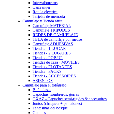
Intervalómetros
Camranger
Rotula electrica
Tarjetas de memoria
Camuflaje y Tienda affut
Camuflaje MATERIAL
Camuflaje TRÍPODES
REDES DE CAMUFLAJE
TELA de camuflaje por metros
Camuflaje ADHESIVAS
Tiendas - 1 LUGAR
Tiendas - 2 LUGARES
Tiendas - POP-UP
Tiendas de caza - MÓVILES
Tiendas - FLOTANTES
Tiendas - PACKS
Tiendas - ACCESSOIRES
ASIENTOS
Camuflaje para el fotógrafo
Bufandas...
Capuchas, sombreros, gorras
OXAZ - Capuches semi-rigides & accessoires
Juntos (chaqueta + pantalones)
Fantasmas del bosque
Guantes