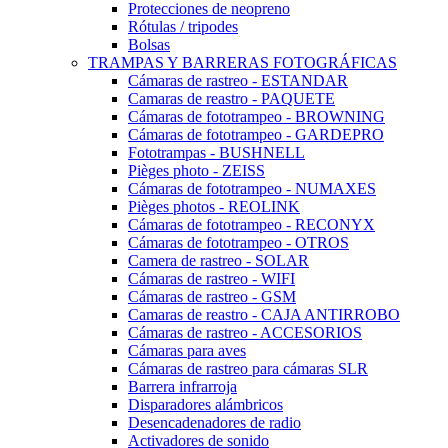
Protecciones de neopreno
Rótulas / tripodes
Bolsas
TRAMPAS Y BARRERAS FOTOGRÁFICAS
Cámaras de rastreo - ESTANDAR
Camaras de reastro - PAQUETE
Cámaras de fototrampeo - BROWNING
Cámaras de fototrampeo - GARDEPRO
Fototrampas - BUSHNELL
Pièges photo - ZEISS
Cámaras de fototrampeo - NUMAXES
Pièges photos - REOLINK
Cámaras de fototrampeo - RECONYX
Cámaras de fototrampeo - OTROS
Camera de rastreo - SOLAR
Cámaras de rastreo - WIFI
Cámaras de rastreo - GSM
Camaras de reastro - CAJA ANTIRROBO
Cámaras de rastreo - ACCESORIOS
Cámaras para aves
Cámaras de rastreo para cámaras SLR
Barrera infrarroja
Disparadores alámbricos
Desencadenadores de radio
Activadores de sonido