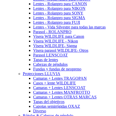
Lentes - Rolanpro para CANON
Lentes - Rolanpro para NIKON
Lentes - Rolanpro para SONY
Lentes - Rolanpro para SIGMA
Lentes - Rolanpro para FUJI
Lentes - Vida Silvestre para todas las marcas
Parasol - ROLANPRO
Visera WILDLIFE para Canon
Visera WILDLIFE - Nikon
Visera WILDLIFE- Sigma
Visera parasol WILDLIFE- Otros
Parasol LENSCOAT
Tapas de lentes
Cabezas de péndulos
Fundas y fundas de neopreno
Protecciones LLUVIA
Camaras + Lentes TRAGOPAN
Casos + lente WILDLIFE
Camaras + Lentes LENSCOAT
Camaras + Lentes MANFROTTO
Camaras + Lentes OTRAS MARCAS
Tapas del objetivos
Capotas semirrígidas OXAZ
Diverso
Rótulas & Cabezas de péndulo