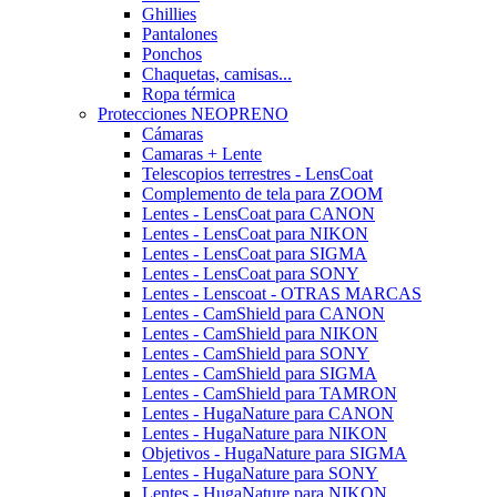
Ghillies
Pantalones
Ponchos
Chaquetas, camisas...
Ropa térmica
Protecciones NEOPRENO
Cámaras
Camaras + Lente
Telescopios terrestres - LensCoat
Complemento de tela para ZOOM
Lentes - LensCoat para CANON
Lentes - LensCoat para NIKON
Lentes - LensCoat para SIGMA
Lentes - LensCoat para SONY
Lentes - Lenscoat - OTRAS MARCAS
Lentes - CamShield para CANON
Lentes - CamShield para NIKON
Lentes - CamShield para SONY
Lentes - CamShield para SIGMA
Lentes - CamShield para TAMRON
Lentes - HugaNature para CANON
Lentes - HugaNature para NIKON
Objetivos - HugaNature para SIGMA
Lentes - HugaNature para SONY
Lentes - HugaNature para NIKON