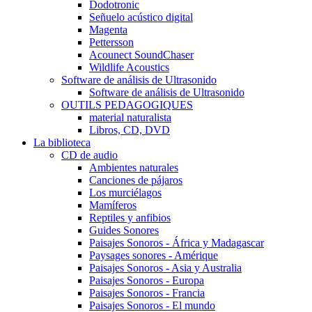
Dodotronic
Señuelo acústico digital
Magenta
Pettersson
Acounect SoundChaser
Wildlife Acoustics
Software de análisis de Ultrasonido
Software de análisis de Ultrasonido
OUTILS PEDAGOGIQUES
material naturalista
Libros, CD, DVD
La biblioteca
CD de audio
Ambientes naturales
Canciones de pájaros
Los murciélagos
Mamíferos
Reptiles y anfibios
Guides Sonores
Paisajes Sonoros - África y Madagascar
Paysages sonores - Amérique
Paisajes Sonoros - Asia y Australia
Paisajes Sonoros - Europa
Paisajes Sonoros - Francia
Paisajes Sonoros - El mundo