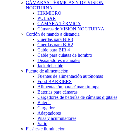
CÁMARAS TÉRMICAS Y DE VISIÓN
NOCTURNA
HIKMICRO
PULSAR
CÁMARA TÉRMICA
Cámaras de VISIÓN NOCTURNA
Cordón de mando a distancia
Cuerdas para BIR3
Cuerdas para BIR2
Cable para BIR 4
Cable para culatas de hombro
Disparadores manuales
Jack del cable
Fuente de alimentación
Fuentes de alimentación autónomas
Food BARRIERS
Alimentación para cámara trampa
Baterías para cámaras
Cargadores de baterías de cámaras digitales
Batería
Cargador
Adaptadores
Pilas y acumuladores
Vario
Flashes e iluminación