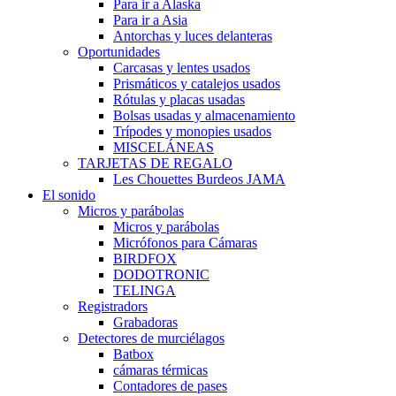
Para ir a Alaska
Para ir a Asia
Antorchas y luces delanteras
Oportunidades
Carcasas y lentes usados
Prismáticos y catalejos usados
Rótulas y placas usadas
Bolsas usadas y almacenamiento
Trípodes y monopies usados
MISCELÁNEAS
TARJETAS DE REGALO
Les Chouettes Burdeos JAMA
El sonido
Micros y parábolas
Micros y parábolas
Micrófonos para Cámaras
BIRDFOX
DODOTRONIC
TELINGA
Registradors
Grabadoras
Detectores de murciélagos
Batbox
cámaras térmicas
Contadores de pases