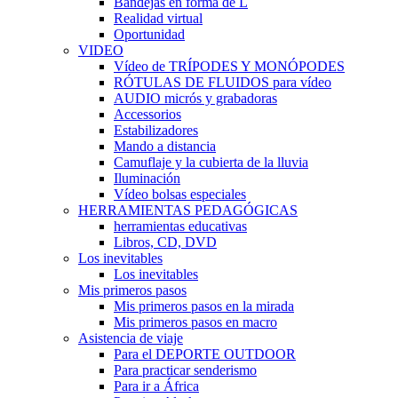
Bandejas en forma de L
Realidad virtual
Oportunidad
VIDEO
Vídeo de TRÍPODES Y MONÓPODES
RÓTULAS DE FLUIDOS para vídeo
AUDIO micrós y grabadoras
Accessorios
Estabilizadores
Mando a distancia
Camuflaje y la cubierta de la lluvia
Iluminación
Vídeo bolsas especiales
HERRAMIENTAS PEDAGÓGICAS
herramientas educativas
Libros, CD, DVD
Los inevitables
Los inevitables
Mis primeros pasos
Mis primeros pasos en la mirada
Mis primeros pasos en macro
Asistencia de viaje
Para el DEPORTE OUTDOOR
Para practicar senderismo
Para ir a África