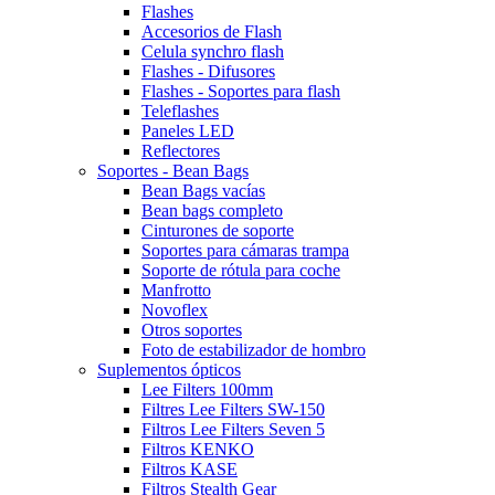
Flashes
Accesorios de Flash
Celula synchro flash
Flashes - Difusores
Flashes - Soportes para flash
Teleflashes
Paneles LED
Reflectores
Soportes - Bean Bags
Bean Bags vacías
Bean bags completo
Cinturones de soporte
Soportes para cámaras trampa
Soporte de rótula para coche
Manfrotto
Novoflex
Otros soportes
Foto de estabilizador de hombro
Suplementos ópticos
Lee Filters 100mm
Filtres Lee Filters SW-150
Filtros Lee Filters Seven 5
Filtros KENKO
Filtros KASE
Filtros Stealth Gear