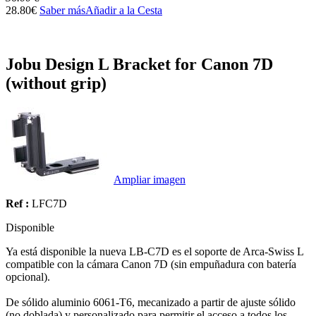
28.80€
Saber más
Añadir a la Cesta
Jobu Design L Bracket for Canon 7D
(without grip)
Ampliar imagen
Ref :
LFC7D
Disponible
Ya está disponible
la nueva
LB-
C7D
es
el soporte de
Arca-
Swiss
L
compatible con
la cámara
Canon
7D (
sin
empuñadura con batería
opcional).
De sólido
aluminio 6061-T6
,
mecanizado a partir de
ajuste sólido
(
no
doblada)
y
personalizado para permitir el
acceso
a todos los