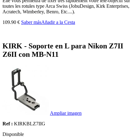
Elle vous permettra de fixer très rapidement votre télé-objectif sur
toutes les rotules type Arca Swiss (JobuDesign, Kirk Enterprises,
Acratech, Wimberley, Benro, Etc....).
109.90 €
Saber más
Añadir a la Cesta
KIRK - Soporte en L para Nikon Z7II
Z6II con MB-N11
Ampliar imagen
Ref :
KIRKBLZ7IIG
Disponible