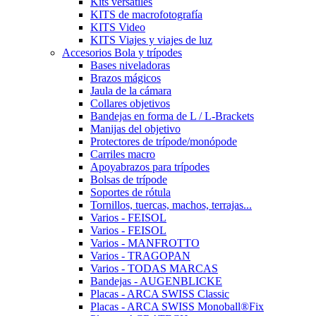
Kits versátiles
KITS de macrofotografía
KITS Video
KITS Viajes y viajes de luz
Accesorios Bola y trípodes
Bases niveladoras
Brazos mágicos
Jaula de la cámara
Collares objetivos
Bandejas en forma de L / L-Brackets
Manijas del objetivo
Protectores de trípode/monópode
Carriles macro
Apoyabrazos para trípodes
Bolsas de trípode
Soportes de rótula
Tornillos, tuercas, machos, terrajas...
Varios - FEISOL
Varios - FEISOL
Varios - MANFROTTO
Varios - TRAGOPAN
Varios - TODAS MARCAS
Bandejas - AUGENBLICKE
Placas - ARCA SWISS Classic
Placas - ARCA SWISS Monoball®Fix