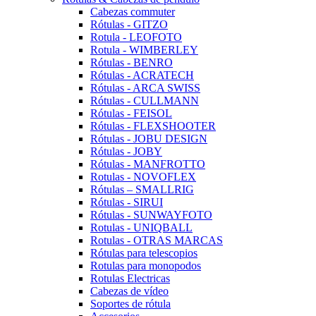
Cabezas commuter
Rótulas - GITZO
Rotula - LEOFOTO
Rotula - WIMBERLEY
Rótulas - BENRO
Rótulas - ACRATECH
Rótulas - ARCA SWISS
Rótulas - CULLMANN
Rótulas - FEISOL
Rótulas - FLEXSHOOTER
Rótulas - JOBU DESIGN
Rótulas - JOBY
Rótulas - MANFROTTO
Rotulas - NOVOFLEX
Rótulas – SMALLRIG
Rótulas - SIRUI
Rótulas - SUNWAYFOTO
Rotulas - UNIQBALL
Rotulas - OTRAS MARCAS
Rótulas para telescopios
Rotulas para monopodos
Rotulas Electricas
Cabezas de vídeo
Soportes de rótula