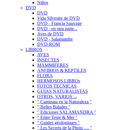
Niños
DVD
DVD
Vida Silvestre de DVD
DVD - Francia Sauvage
DVD - en otra parte...
Aves de DVD
DVD - Salamandre
DVD-ROM
LIBROS
AVES
INSECTES
MAMMIFERES
ANFIBIOS & REPTILES
FLORA
HERMOSOS LIBROs
FOTOS TECNICAS
GUIAS NATURALISTAS
OTROS, VARIOS ...
" Caminata en la Naturaleza "
" Belles Balades "
" Ediciones SALAMANDRA "
" Entre Terre & Mer "
" Guides géologiques "
" Les Secrets de la Photo .... "