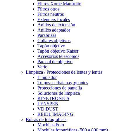
Filtros Xume Manfrotto
Filtros otros
Filtros neutros
Extenders focales
Anillos de extensión
Anillos adaptador
Parabrisas
Collares objetivos
Tapón objetivo
Tapón objetivo Kaiser
Accesorios telescopios
Parasol de objetivo
Vario
Limpieza / Protecciones de lentes y lentes
Limpiador
Trapos, cerbatanas, guantes
Protecciones de pantalla
Soluciones de limpieza
KINETRONICS
LENSPEN
VD DUST
REIDL IMAGING
Bolsas de fotograficas
Mochilas Foto
Mochilas fotográficas (500 a 800 mm)