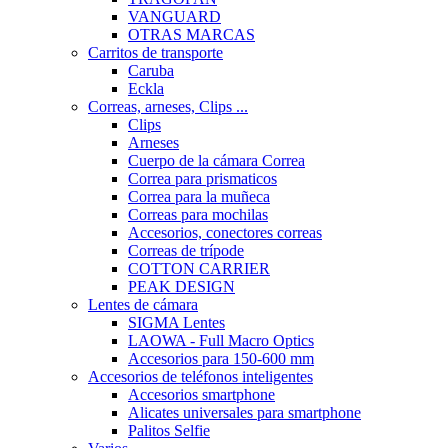
VANGUARD
OTRAS MARCAS
Carritos de transporte
Caruba
Eckla
Correas, arneses, Clips ...
Clips
Arneses
Cuerpo de la cámara Correa
Correa para prismaticos
Correa para la muñeca
Correas para mochilas
Accesorios, conectores correas
Correas de trípode
COTTON CARRIER
PEAK DESIGN
Lentes de cámara
SIGMA Lentes
LAOWA - Full Macro Optics
Accesorios para 150-600 mm
Accesorios de teléfonos inteligentes
Accesorios smartphone
Alicates universales para smartphone
Palitos Selfie