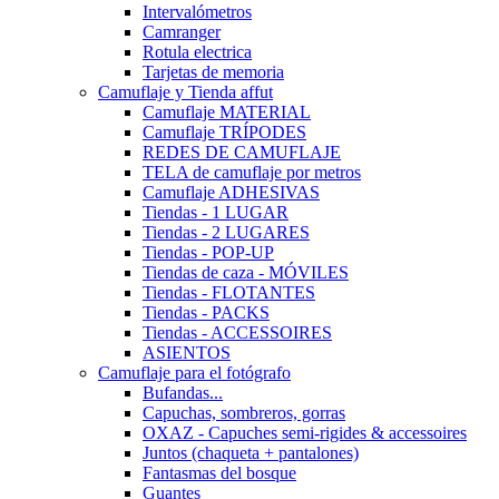
Intervalómetros
Camranger
Rotula electrica
Tarjetas de memoria
Camuflaje y Tienda affut
Camuflaje MATERIAL
Camuflaje TRÍPODES
REDES DE CAMUFLAJE
TELA de camuflaje por metros
Camuflaje ADHESIVAS
Tiendas - 1 LUGAR
Tiendas - 2 LUGARES
Tiendas - POP-UP
Tiendas de caza - MÓVILES
Tiendas - FLOTANTES
Tiendas - PACKS
Tiendas - ACCESSOIRES
ASIENTOS
Camuflaje para el fotógrafo
Bufandas...
Capuchas, sombreros, gorras
OXAZ - Capuches semi-rigides & accessoires
Juntos (chaqueta + pantalones)
Fantasmas del bosque
Guantes