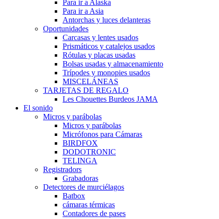
Para ir a Alaska
Para ir a Asia
Antorchas y luces delanteras
Oportunidades
Carcasas y lentes usados
Prismáticos y catalejos usados
Rótulas y placas usadas
Bolsas usadas y almacenamiento
Trípodes y monopies usados
MISCELÁNEAS
TARJETAS DE REGALO
Les Chouettes Burdeos JAMA
El sonido
Micros y parábolas
Micros y parábolas
Micrófonos para Cámaras
BIRDFOX
DODOTRONIC
TELINGA
Registradors
Grabadoras
Detectores de murciélagos
Batbox
cámaras térmicas
Contadores de pases