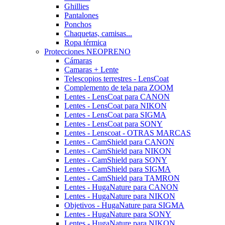
Ghillies
Pantalones
Ponchos
Chaquetas, camisas...
Ropa térmica
Protecciones NEOPRENO
Cámaras
Camaras + Lente
Telescopios terrestres - LensCoat
Complemento de tela para ZOOM
Lentes - LensCoat para CANON
Lentes - LensCoat para NIKON
Lentes - LensCoat para SIGMA
Lentes - LensCoat para SONY
Lentes - Lenscoat - OTRAS MARCAS
Lentes - CamShield para CANON
Lentes - CamShield para NIKON
Lentes - CamShield para SONY
Lentes - CamShield para SIGMA
Lentes - CamShield para TAMRON
Lentes - HugaNature para CANON
Lentes - HugaNature para NIKON
Objetivos - HugaNature para SIGMA
Lentes - HugaNature para SONY
Lentes - HugaNature para NIKON