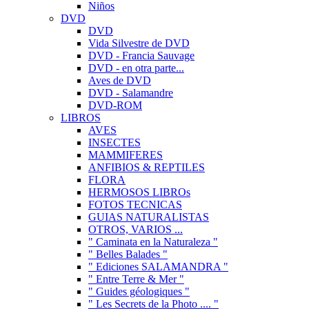
Niños
DVD
DVD
Vida Silvestre de DVD
DVD - Francia Sauvage
DVD - en otra parte...
Aves de DVD
DVD - Salamandre
DVD-ROM
LIBROS
AVES
INSECTES
MAMMIFERES
ANFIBIOS & REPTILES
FLORA
HERMOSOS LIBROs
FOTOS TECNICAS
GUIAS NATURALISTAS
OTROS, VARIOS ...
" Caminata en la Naturaleza "
" Belles Balades "
" Ediciones SALAMANDRA "
" Entre Terre & Mer "
" Guides géologiques "
" Les Secrets de la Photo .... "