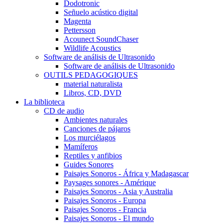
Dodotronic
Señuelo acústico digital
Magenta
Pettersson
Acounect SoundChaser
Wildlife Acoustics
Software de análisis de Ultrasonido
Software de análisis de Ultrasonido
OUTILS PEDAGOGIQUES
material naturalista
Libros, CD, DVD
La biblioteca
CD de audio
Ambientes naturales
Canciones de pájaros
Los murciélagos
Mamíferos
Reptiles y anfibios
Guides Sonores
Paisajes Sonoros - África y Madagascar
Paysages sonores - Amérique
Paisajes Sonoros - Asia y Australia
Paisajes Sonoros - Europa
Paisajes Sonoros - Francia
Paisajes Sonoros - El mundo