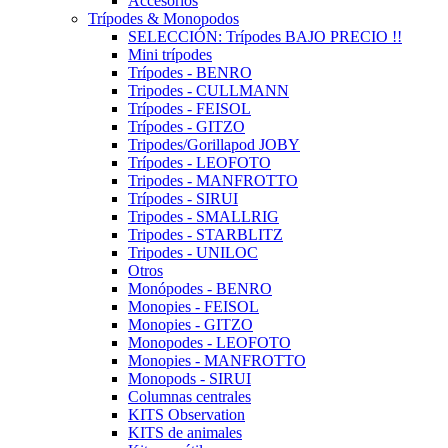
Accesorios
Trípodes & Monopodos
SELECCIÓN: Trípodes BAJO PRECIO !!
Mini trípodes
Trípodes - BENRO
Tripodes - CULLMANN
Trípodes - FEISOL
Trípodes - GITZO
Tripodes/Gorillapod JOBY
Trípodes - LEOFOTO
Tripodes - MANFROTTO
Trípodes - SIRUI
Tripodes - SMALLRIG
Tripodes - STARBLITZ
Tripodes - UNILOC
Otros
Monópodes - BENRO
Monopies - FEISOL
Monopies - GITZO
Monopodes - LEOFOTO
Monopies - MANFROTTO
Monopods - SIRUI
Columnas centrales
KITS Observation
KITS de animales