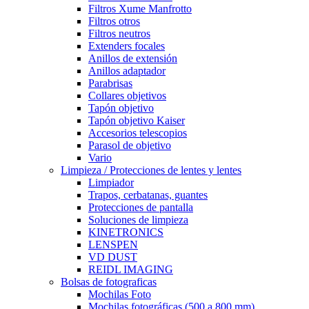
Filtros Xume Manfrotto
Filtros otros
Filtros neutros
Extenders focales
Anillos de extensión
Anillos adaptador
Parabrisas
Collares objetivos
Tapón objetivo
Tapón objetivo Kaiser
Accesorios telescopios
Parasol de objetivo
Vario
Limpieza / Protecciones de lentes y lentes
Limpiador
Trapos, cerbatanas, guantes
Protecciones de pantalla
Soluciones de limpieza
KINETRONICS
LENSPEN
VD DUST
REIDL IMAGING
Bolsas de fotograficas
Mochilas Foto
Mochilas fotográficas (500 a 800 mm)