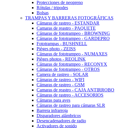
Protecciones de neopreno
Rótulas / tripodes
Bolsas
TRAMPAS Y BARRERAS FOTOGRÁFICAS
Cámaras de rastreo - ESTANDAR
Camaras de reastro - PAQUETE
Cámaras de fototrampeo - BROWNING
Cámaras de fototrampeo - GARDEPRO
Fototrampas - BUSHNELL
Pièges photo - ZEISS
Cámaras de fototrampeo - NUMAXES
Pièges photos - REOLINK
Cámaras de fototrampeo - RECONYX
Cámaras de fototrampeo - OTROS
Camera de rastreo - SOLAR
Cámaras de rastreo - WIFI
Cámaras de rastreo - GSM
Camaras de reastro - CAJA ANTIRROBO
Cámaras de rastreo - ACCESORIOS
Cámaras para aves
Cámaras de rastreo para cámaras SLR
Barrera infrarroja
Disparadores alámbricos
Desencadenadores de radio
Activadores de sonido