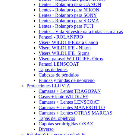
Lentes - Rolanpro para CANON
Lentes - Rolanpro para NIKON
Lentes - Rolanpro para SONY
Lentes - Rolanpro para SIGMA
Lentes - Rolanpro para FUJI
Lentes - Vida Silvestre para todas las marcas
Parasol - ROLANPRO
Visera WILDLIFE para Canon
Visera WILDLIFE - Nikon
Visera WILDLIFE- Sigma
Visera parasol WILDLIFE- Otros
Parasol LENSCOAT
Tapas de lentes
Cabezas de péndulos
Fundas y fundas de neopreno
Protecciones LLUVIA
Camaras + Lentes TRAGOPAN
Casos + lente WILDLIFE
Camaras + Lentes LENSCOAT
Camaras + Lentes MANFROTTO
Camaras + Lentes OTRAS MARCAS
Tapas del objetivos
Capotas semirrígidas OXAZ
Diverso
Rótulas & Cabezas de péndulo