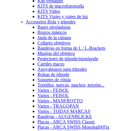
Kits versátiles
KITS de macrofotografía
KITS Video
KITS Viajes y viajes de luz
Accesorios Bola y trípodes
Bases niveladoras
Brazos mágicos
Jaula de la cámara
Collares objetivos
Bandejas en forma de L / L-Brackets
Manijas del objetivo
Protectores de trípode/monópode
Carriles macro
Apoyabrazos para trípodes
Bolsas de trípode
Soportes de rótula
Tornillos, tuercas, machos, terrajas...
Varios - FEISOL
Varios - FEISOL
Varios - MANFROTTO
Varios - TRAGOPAN
Varios - TODAS MARCAS
Bandejas - AUGENBLICKE
Placas - ARCA SWISS Classic
Placas - ARCA SWISS Monoball®Fix