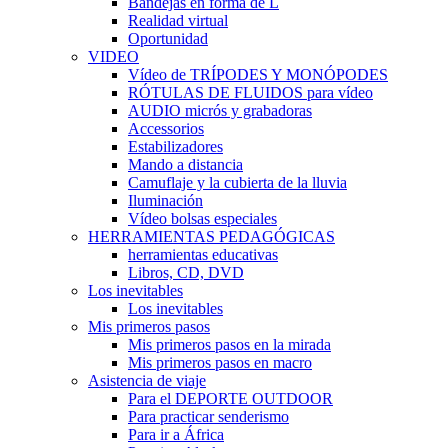
Bandejas en forma de L
Realidad virtual
Oportunidad
VIDEO
Vídeo de TRÍPODES Y MONÓPODES
RÓTULAS DE FLUIDOS para vídeo
AUDIO micrós y grabadoras
Accessorios
Estabilizadores
Mando a distancia
Camuflaje y la cubierta de la lluvia
Iluminación
Vídeo bolsas especiales
HERRAMIENTAS PEDAGÓGICAS
herramientas educativas
Libros, CD, DVD
Los inevitables
Los inevitables
Mis primeros pasos
Mis primeros pasos en la mirada
Mis primeros pasos en macro
Asistencia de viaje
Para el DEPORTE OUTDOOR
Para practicar senderismo
Para ir a África