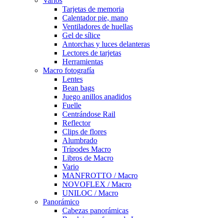
Varios
Tarjetas de memoria
Calentador pie, mano
Ventiladores de huellas
Gel de sílice
Antorchas y luces delanteras
Lectores de tarjetas
Herramientas
Macro fotografía
Lentes
Bean bags
Juego anillos anadidos
Fuelle
Centrándose Rail
Reflector
Clips de flores
Alumbrado
Trípodes Macro
Libros de Macro
Vario
MANFROTTO / Macro
NOVOFLEX / Macro
UNILOC / Macro
Panorámico
Cabezas panorámicas