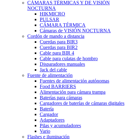
CÁMARAS TÉRMICAS Y DE VISIÓN
NOCTURNA
HIKMICRO
PULSAR
CÁMARA TÉRMICA
Cámaras de VISIÓN NOCTURNA
Cordón de mando a distancia
Cuerdas para BIR3
Cuerdas para BIR2
Cable para BIR 4
Cable para culatas de hombro
Disparadores manuales
Jack del cable
Fuente de alimentación
Fuentes de alimentación autónomas
Food BARRIERS
Alimentación para cámara trampa
Baterías para cámaras
Cargadores de baterías de cámaras digitales
Batería
Cargador
Adaptadores
Pilas y acumuladores
Vario
Flashes e iluminación