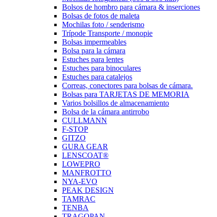
Bolsos de hombro para cámara & inserciones
Bolsas de fotos de maleta
Mochilas foto / senderismo
Trípode Transporte / monopie
Bolsas impermeables
Bolsa para la cámara
Estuches para lentes
Estuches para binoculares
Estuches para catalejos
Correas, conectores para bolsas de cámara.
Bolsas para TARJETAS DE MEMORIA
Varios bolsillos de almacenamiento
Bolsa de la cámara antirrobo
CULLMANN
F-STOP
GITZO
GURA GEAR
LENSCOAT®
LOWEPRO
MANFROTTO
NYA-EVO
PEAK DESIGN
TAMRAC
TENBA
TRAGOPAN