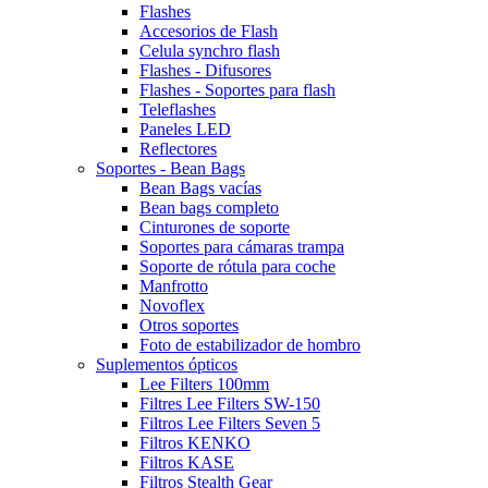
Flashes
Accesorios de Flash
Celula synchro flash
Flashes - Difusores
Flashes - Soportes para flash
Teleflashes
Paneles LED
Reflectores
Soportes - Bean Bags
Bean Bags vacías
Bean bags completo
Cinturones de soporte
Soportes para cámaras trampa
Soporte de rótula para coche
Manfrotto
Novoflex
Otros soportes
Foto de estabilizador de hombro
Suplementos ópticos
Lee Filters 100mm
Filtres Lee Filters SW-150
Filtros Lee Filters Seven 5
Filtros KENKO
Filtros KASE
Filtros Stealth Gear