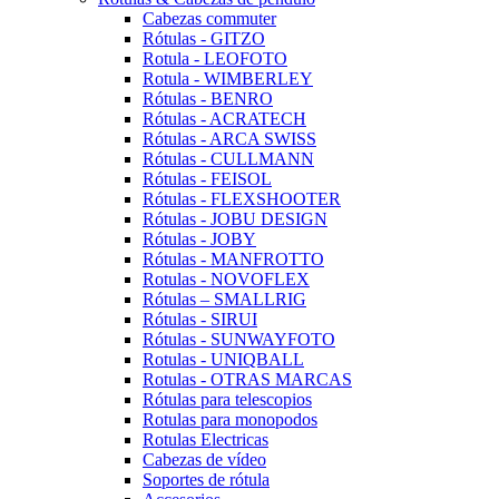
Cabezas commuter
Rótulas - GITZO
Rotula - LEOFOTO
Rotula - WIMBERLEY
Rótulas - BENRO
Rótulas - ACRATECH
Rótulas - ARCA SWISS
Rótulas - CULLMANN
Rótulas - FEISOL
Rótulas - FLEXSHOOTER
Rótulas - JOBU DESIGN
Rótulas - JOBY
Rótulas - MANFROTTO
Rotulas - NOVOFLEX
Rótulas – SMALLRIG
Rótulas - SIRUI
Rótulas - SUNWAYFOTO
Rotulas - UNIQBALL
Rotulas - OTRAS MARCAS
Rótulas para telescopios
Rotulas para monopodos
Rotulas Electricas
Cabezas de vídeo
Soportes de rótula