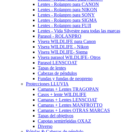
Lentes - Rolanpro para CANON
Lentes - Rolanpro para NIKON
Lentes - Rolanpro para SONY
Lentes - Rolanpro para SIGMA
Lentes - Rolanpro para FUJI
Lentes - Vida Silvestre para todas las marcas
Parasol - ROLANPRO
Visera WILDLIFE para Canon
Visera WILDLIFE - Nikon
Visera WILDLIFE- Sigma
Visera parasol WILDLIFE- Otros
Parasol LENSCOAT
Tapas de lentes
Cabezas de péndulos
Fundas y fundas de neopreno
Protecciones LLUVIA
Camaras + Lentes TRAGOPAN
Casos + lente WILDLIFE
Camaras + Lentes LENSCOAT
Camaras + Lentes MANFROTTO
Camaras + Lentes OTRAS MARCAS
Tapas del objetivos
Capotas semirrígidas OXAZ
Diverso
Rótulas & Cabezas de péndulo