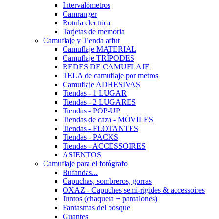
Intervalómetros
Camranger
Rotula electrica
Tarjetas de memoria
Camuflaje y Tienda affut
Camuflaje MATERIAL
Camuflaje TRÍPODES
REDES DE CAMUFLAJE
TELA de camuflaje por metros
Camuflaje ADHESIVAS
Tiendas - 1 LUGAR
Tiendas - 2 LUGARES
Tiendas - POP-UP
Tiendas de caza - MÓVILES
Tiendas - FLOTANTES
Tiendas - PACKS
Tiendas - ACCESSOIRES
ASIENTOS
Camuflaje para el fotógrafo
Bufandas...
Capuchas, sombreros, gorras
OXAZ - Capuches semi-rigides & accessoires
Juntos (chaqueta + pantalones)
Fantasmas del bosque
Guantes