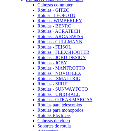
Cabezas commuter
Rótulas - GITZO
Rotula - LEOFOTO
Rotula - WIMBERLEY
Rótulas - BENRO
Rótulas - ACRATECH
Rótulas - ARCA SWISS
Rótulas - CULLMANN
Rótulas - FEISOL
Rótulas - FLEXSHOOTER
Rótulas - JOBU DESIGN
Rótulas - JOBY
Rótulas - MANFROTTO
Rotulas - NOVOFLEX
Rótulas – SMALLRIG
Rótulas - SIRUI
Rótulas - SUNWAYFOTO
Rotulas - UNIQBALL
Rotulas - OTRAS MARCAS
Rótulas para telescopios
Rotulas para monopodos
Rotulas Electricas
Cabezas de vídeo
Soportes de rótula