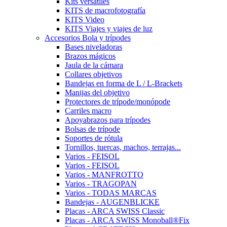
Kits versátiles
KITS de macrofotografía
KITS Video
KITS Viajes y viajes de luz
Accesorios Bola y trípodes
Bases niveladoras
Brazos mágicos
Jaula de la cámara
Collares objetivos
Bandejas en forma de L / L-Brackets
Manijas del objetivo
Protectores de trípode/monópode
Carriles macro
Apoyabrazos para trípodes
Bolsas de trípode
Soportes de rótula
Tornillos, tuercas, machos, terrajas...
Varios - FEISOL
Varios - FEISOL
Varios - MANFROTTO
Varios - TRAGOPAN
Varios - TODAS MARCAS
Bandejas - AUGENBLICKE
Placas - ARCA SWISS Classic
Placas - ARCA SWISS Monoball®Fix