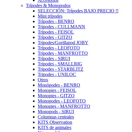
Accesorios
Trípodes & Monopodos
SELECCIÓN: Trípodes BAJO PRECIO !!
Mini trípodes
Trípodes - BENRO
Tripodes - CULLMANN
Trípodes - FEISOL
Trípodes - GITZO
Tripodes/Gorillapod JOBY
Trípodes - LEOFOTO
Tripodes - MANFROTTO
Trípodes - SIRUI
Tripodes - SMALLRIG
Tripodes - STARBLITZ
Tripodes - UNILOC
Otros
Monópodes - BENRO
Monopies - FEISOL
Monopies - GITZO
Monopodes - LEOFOTO
Monopies - MANFROTTO
Monopods - SIRUI
Columnas centrales
KITS Observation
KITS de animales