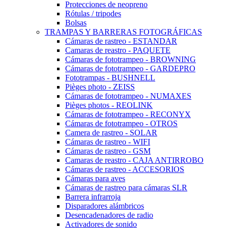
Protecciones de neopreno
Rótulas / tripodes
Bolsas
TRAMPAS Y BARRERAS FOTOGRÁFICAS
Cámaras de rastreo - ESTANDAR
Camaras de reastro - PAQUETE
Cámaras de fototrampeo - BROWNING
Cámaras de fototrampeo - GARDEPRO
Fototrampas - BUSHNELL
Pièges photo - ZEISS
Cámaras de fototrampeo - NUMAXES
Pièges photos - REOLINK
Cámaras de fototrampeo - RECONYX
Cámaras de fototrampeo - OTROS
Camera de rastreo - SOLAR
Cámaras de rastreo - WIFI
Cámaras de rastreo - GSM
Camaras de reastro - CAJA ANTIRROBO
Cámaras de rastreo - ACCESORIOS
Cámaras para aves
Cámaras de rastreo para cámaras SLR
Barrera infrarroja
Disparadores alámbricos
Desencadenadores de radio
Activadores de sonido