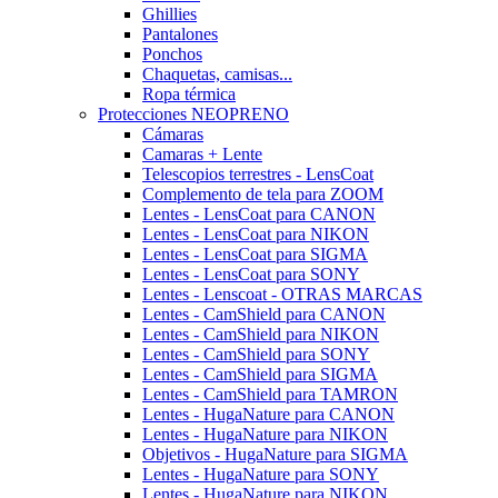
Ghillies
Pantalones
Ponchos
Chaquetas, camisas...
Ropa térmica
Protecciones NEOPRENO
Cámaras
Camaras + Lente
Telescopios terrestres - LensCoat
Complemento de tela para ZOOM
Lentes - LensCoat para CANON
Lentes - LensCoat para NIKON
Lentes - LensCoat para SIGMA
Lentes - LensCoat para SONY
Lentes - Lenscoat - OTRAS MARCAS
Lentes - CamShield para CANON
Lentes - CamShield para NIKON
Lentes - CamShield para SONY
Lentes - CamShield para SIGMA
Lentes - CamShield para TAMRON
Lentes - HugaNature para CANON
Lentes - HugaNature para NIKON
Objetivos - HugaNature para SIGMA
Lentes - HugaNature para SONY
Lentes - HugaNature para NIKON